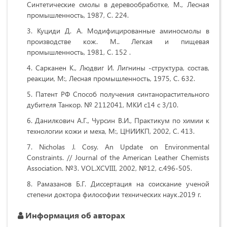
Синтетические смолы в деревообработке, М., Лесная
промышленность, 1987, С. 224.
Куциди Д. А. Модифицированные аминосмолы в
производстве кож. М.. Легкая и пищевая
промышленность, 1981, С. 152 .
Сарканен К., Людвиг И. Лигнины -структура, состав,
реакции, М:, Лесная промышленность, 1975, С. 632.
Патент РФ Способ получения синтанорастительного
дубителя Танкор. № 2112041, МКИ с14 с 3/10.
Данилкович А.Г., Чурсин В.И., Практикум по химии к
технологии кожи и меха, М:, ЦНИИКП, 2002, С. 413.
Nicholas J. Cosy. An Update on Environmental
Constraints. // Journal of the American Leather Chemists
Association. №3. VOL.XCVIII, 2002, №12, с.496-505.
Рамазанов Б.Г. Диссертация на соискание ученой
степени доктора философии технических наук.2019 г.
Информация об авторах