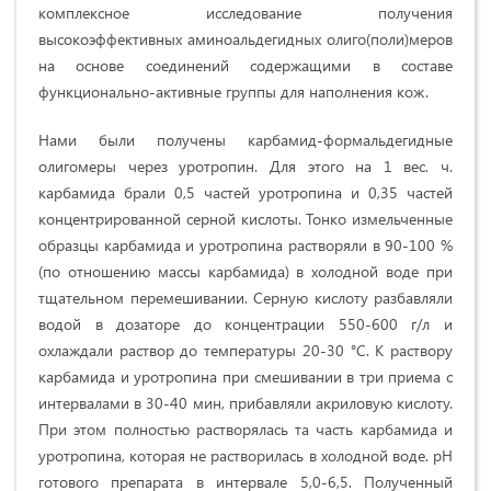
комплексное исследование получения
высокоэффективных аминоальдегидных олиго(поли)меров
на основе соединений содержащими в составе
функционально-активные группы для наполнения кож.
Нами были получены карбамид-формальдегидные
олигомеры через уротропин. Для этого на 1 вес. ч.
карбамида брали 0,5 частей уротропина и 0,35 частей
концентрированной серной кислоты. Тонко измельченные
образцы карбамида и уротропина растворяли в 90-100 %
(по отношению массы карбамида) в холодной воде при
тщательном перемешивании. Серную кислоту разбавляли
водой в дозаторе до концентрации 550-600 г/л и
охлаждали раствор до температуры 20-30 °С. К раствору
карбамида и уротропина при смешивании в три приема с
интервалами в 30-40 мин, прибавляли акриловую кислоту.
При этом полностью растворялась та часть карбамида и
уротропина, которая не растворилась в холодной воде. рН
готового препарата в интервале 5,0-6,5. Полученный