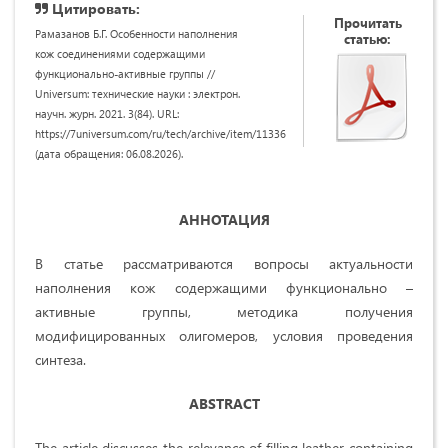
Цитировать:
Прочитать
Рамазанов Б.Г. Особенности наполнения
статью:
кож соединениями содержащими
функционально-активные группы //
Universum: технические науки : электрон.
научн. журн. 2021. 3(84). URL:
https://7universum.com/ru/tech/archive/item/11336
(дата обращения: 06.08.2026).
АННОТАЦИЯ
В статье рассматриваются вопросы актуальности
наполнения кож содержащими функционально –
активные группы, методика получения
модифицированных олигомеров, условия проведения
синтеза.
ABSTRACT
The article discusses the relevance of filling leather containing