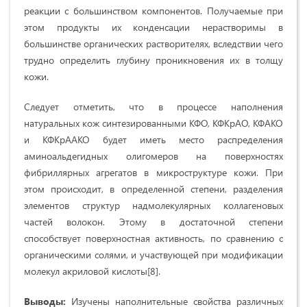
реакции с большинством компонентов. Получаемые при
этом продукты их конденсации нерастворимы в
большинстве органических растворителях, вследствии чего
трудно определить глубину проникновения их в толщу
кожи.
Следует отметить, что в процессе наполнения
натуральных кож синтезированными КФО, КФКрАО, КФАКО
и КФКрААКО будет иметь место распределения
аминоальдегидных олигомеров на поверхностях
фибриллярных агрегатов в микроструктуре кожи. При
этом происходит, в определенной степени, разделения
элементов структур надмолекулярных коллагеновых
частей волокон. Этому в достаточной степени
способствует поверхностная активность, по сравнению с
органическими солями, и участвующей при модификации
молекул акриловой кислоты[8].
Выводы:
Изучены наполнительные свойства различных