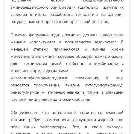
аминоальдегидного олигомера и тщательно изучать их
свойства в итоге, разработать технологию наполнения
натуральных кож практически чрезвычайно важно.
Помимо формальдегида, другие альдегиды значительно
меньше используются в производстве аминосмол. В
меньшей степени применяются и амины (кроме
мочевины и меламина), которые образуют важные смолы
для технических целей, особенно, в комбинации с
мочевиноформальдегидными и
меламиноформальдегидными соединения. К ним
относятся тиомочевина, анилин,
п
-толуолсульфамид,
бензогуанамин и этиленмочевина, а также в меньшей
степени, дициандиамид и семикарбазид.
Общеизвестно, что интенсивное развитие современной
техники требует возможности эксплуатации изделий при
повышенных температурах. Это, в свою очередь,
выдвигает высокое требования к используемым