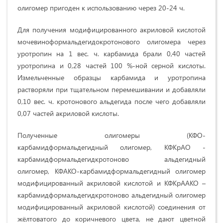
олигомер
пригоден к использованию через 20-24 ч.
Для получения модифицированного акриловой кислотой
мочевиноформальдегидокротонового олигомера через
уротропин на 1 вес. ч. карбамида брали 0,40 частей
уротропина и 0,28 частей 100 %-ной серной кислоты.
Измельченные образцы карбамида и уротропина
растворяли при тщательном перемешивании и добавляли
0,10 вес. ч. кротонового альдегида после чего добавляли
0,07 частей акриловой кислоты.
Полученные олигомеры (КФО-
карбамидформальдегидный олигомер, КФКрАО -
карбамидформальдегидкротоново альдегидный
олигомер, КФАКО-карбамидформальдегидный олигомер
модифицированный акриловой кислотой и КФКрААКО –
карбамидформальдегидкротоново альдегидный олигомер
модифицированный акриловой кислотой) соединения от
жёлтоватого до коричневого цвета, не дают цветной