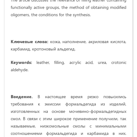
functionally active groups, the method of obtaining modified
oligomers, the conditions for the synthesis.
Ключев
ы
е слова:
кожа, наполнение, акриловая кислота,
карбамид, кротоновый альдегид.
Keywords:
leather, filling, acrylic acid, urea, crotonic
aldehyde.
Введение.
В настоящее время резко повысились
требования к эмиссии формальдегида из изделий,
изготовленных на основе мочевино-формальдегидных
смол. В связи с этим широкое применение получили, так
называемые, низкомольные смолы с минимальными
соотношениеми формальдегида и карбамида в них.