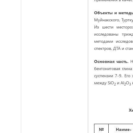
Объекты и методы
Муйнакского, Туртку
Из шести месторо
исследованы триж
методами исследов
спектров, ДТА и ста
Основная часть.
На
бентонитовая глин
суспензии 7-9. Его
между SiO
и Al
O
к
2
2
3
Х
№
Наиме-