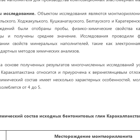
 исследование.
Объектом исследования являются монтмориллони
льского, Ходжакулького, Кушканатауского, Белтауского и Каратерен
ждений были отобраны пробы, физико-химические свойства 
ды и получены среднее значение. Исследования проводили ф
ании свойств минеральных наполнителей, такие как электронна
ндартных методов химических анализов.
 основе полученных результатов многочисленных исследований уст
а Каракалпакстана относится и приурочена к верхнеглянцевым отл
 химический состав имеет несколько характерных особенностей, м
олеблется от 4 до 5.
имический состав исходных бентонитовых глин Каракалпакста
Месторождение монтмориллонита