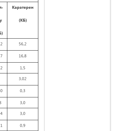
л-
Каратерен
у
(КБ)
Б)
,2
56,2
,7
16,8
02
1,5
3,02
10
0,3
8
3,0
04
3,0
11
0,9