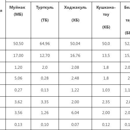
Муйнак
Турткуль
Ходжакуль
Кушкана-
Бе
ля
(МБ)
тау
(ТБ)
(ХБ)
та
(КБ)
(Б
50,50
64,96
50,04
50,0
52
17,00
12,70
16,76
13,5
15
1,20
2,0
2,08
1,8
2,
5,06
0,28
2,48
1,8
2
0,27
0,13
1,22
1,03
1,
3,62
3,35
2,00
2,35
2,
3,56
1,26
6,04
2,00
2,
0,13
0,10
0,07
0,12
0,