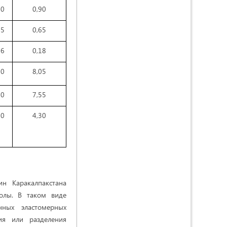
70
0,90
55
0,65
26
0,18
00
8,05
80
7,55
00
4,30
н Каракалпакстана
солы. В таком виде
нных эластомерных
ия или разделения