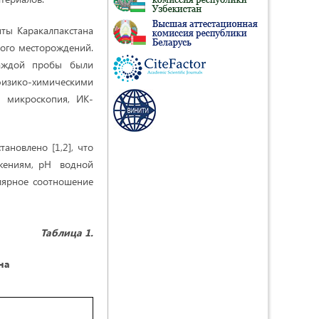
ты Каракалпакстана
ского месторождений.
каждой пробы были
изико-химическими
я микроскопия, ИК-
ановлено [1,2], что
ожениям, рН водной
олярное соотношение
Таблица 1.
на