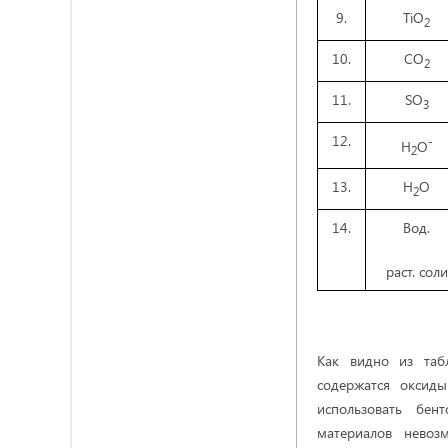
9.
TiO
2
10.
CO
2
11.
SO
3
12.
-
H
O
2
13.
H
O
2
14.
Вод.
раст. соли
Как видно из таб
содержатся оксиды
использовать бен
материалов невоз