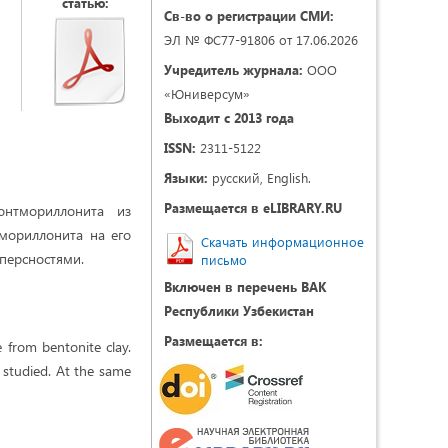
статью:
Св-во о регистрации СМИ:
ЭЛ № ФС77-91806 от 17.06.2026
Учредитель журнала:
ООО
«Юниверсум»
Выходит с 2013 года
ISSN:
2311-5122
Языки:
русский, English.
Размещается в eLIBRARY.RU
онтмориллонита из
мориллонита на его
Скачать информационное
персностями.
письмо
Включен в перечень ВАК
Республики Узбекистан
Размещается в:
e from bentonite clay.
 studied. At the same