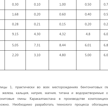
0,30
0,10
1,00
0,50
0,
1,68
0,20
0.60
0,40
0,
0,28
0,21
0,15
0,20
0,
9,15
4,30
4,32
4,8
6,
5,05
7,31
8,44
6,01
6,
2,20
3,10
4,80
5,00
6,
лицы 1, практически во всех месторождениях бентонитовых гли
 железа, кальция, натрия, магния, титана и водорастворимые 
тонитовые глины Каракалпакстана в производстве композицио
можно. Необходимо разработать технолого процесса обогащен