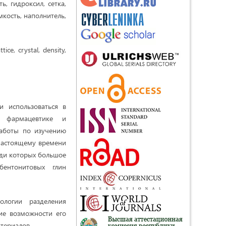
ь, гидроксил, сетка,
мкость, наполнитель,
tice, crystal, density,
 использоваться в
х, фармацевтике и
работы по изучению
 настоящему времени
еди которых большое
бентонитовых глин
ологии разделения
ие возможности его
териалов.