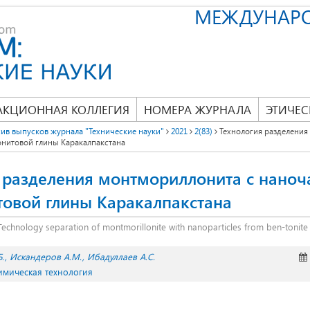
МЕЖДУНАР
АКЦИОННАЯ КОЛЛЕГИЯ
НОМЕРА ЖУРНАЛА
ЭТИЧЕС
ив выпусков журнала "Технические науки"
2021
2(83)
Технология разделения
онитовой глины Каракалпакстана
 разделения монтмориллонита с нано
товой глины Каракалпакстана
Technology separation of montmorillonite with nanoparticles from ben-tonite
.
Искандеров А.М.
Ибадуллаев А.С.
Химическая технология