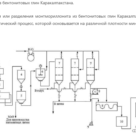
 бентонитовых глин Каракалпакстана.
 или разделения монтмориллонита из бентонитовых глин Каракалпа
ический процесс, которой основывается на различной плотности мин