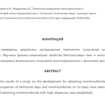
еров А.М., Ибадуллаев А.С. Технология разделения монтмориллонита с
товой глины Каракалпакстана // Universum: технические науки : электрон. научн.
tps://7universum.com/ru/tech/archive/item/11324 (дата обращения: 09.08.2026).
АННОТАЦИЯ
приведены результаты исследования технологии получения м
ы. Изучены физико-химические свойства бентонитовых глин и монт
становлена возможность получения монтмориллонита с высокими дис
ABSTRACT
 the results of a study on the development for obtaining montmorillonit
properties of bentonite clays and montmorillonite on its basis have been
 of obtaining montmorillonite with high dispersion was established.