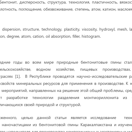
ентонит, дисперсность, структура, технология, пластичность, вязкост
плотность, поглощение, обезвоживание, степень, атом, катион, маслое
dispersion, structure, technology, plasticity, viscosity, hydroxyl, mesh, lat
n, degree, atom, cation, oil absorption, filler, histogram.
дние годы во всем мире природные бентонитовые глины стали
сельскохозяйстве, водном хозяйстве, пищевых производства
траслях [1]. В Республике проводятся научно-исследовательские 
свойств минеральных ресурсов для применения в производстве. К
д мероприятий, направленных на решение этой общей проблемы, ср
т разработке технологии разделения монтмориллонита из 
тличающихся своей природой и структурой.
женного, целью данной статьи является исследование техн
 наночастицами из бентонитовой глины Каракалпакстана и изучен
тве наполнителя для производства композиционных эластомерных ма