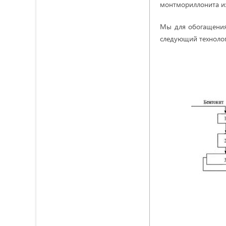
монтмориллонита из
Мы для обогащения
следующий технолог