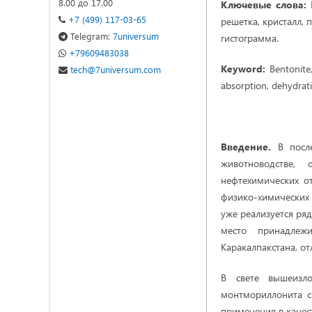
8.00 до 17.00
Ключевые слова:
Б
+7 (499) 117-03-65
решетка, кристалл, 
Telegram:
7universum
гистограмма.
+79609483038
Keyword:
Bentonite, 
tech@7universum.com
absorption, dehydratio
Введение.
В после
животноводстве, 
нефтехимических о
физико-химических 
уже реализуется ря
место принадлежи
Каракалпакстана, о
В свете вышеизло
монтмориллонита с
применения в качес