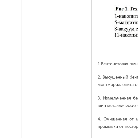
1.Бентонитовая гли
2. Высушенный бент
монтмориллонита от
3. Измельченная бе
глин металлических 
4. Очищенная от м
промывки от постор