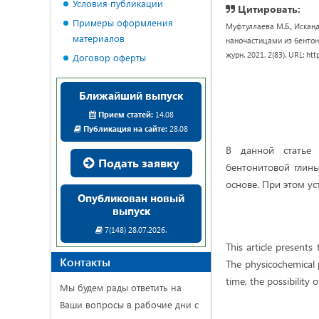
Условия публикации
Цитировать:
Примеры оформления
Муфтуллаева М.Б., Исканд
материалов
наночастицами из бентони
журн. 2021. 2(83). URL: ht
Договор оферты
Ближайший выпуск
Прием статей:
14.08
Публикация на сайте:
28.08
В данной статье 
Подать заявку
бентонитовой глин
основе. При этом у
Опубликован новый
выпуск
7(148) 28.07.2026.
This article presents
Контакты
The physicochemical 
time, the possibility
Мы будем рады ответить на
Ваши вопросы в рабочие дни с