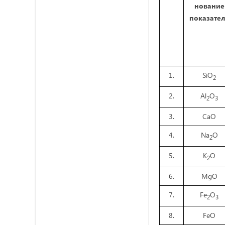
нование
показате
1.
SiO
2
2.
Al
O
2
3
3.
CaO
4.
Na
O
2
5.
K
O
2
6.
MgO
7.
Fe
O
2
3
8.
FeO