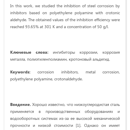
In this work, we studied the inhibition of steel corrosion by
inhibitors based on polyethylene polyamine with crotonic
aldehyde. The obtained values of the inhibition efficiency were
reached 93.65% at 301 K and a concentration of 50 g/l.
Ключевые слова:
ингибиторы коррозии, коррозия
металла, полиэтиленполиамин, кротоновый альдегид.
Keywords:
corrosion inhibitors, metal corrosion,
polyethylene polyamine, crotonaldehyde.
Введение.
Хорошо известно, что низкоуглеродистая сталь
применяется в производственных оборудованиях и
водооборотных системах из-за ее высокой механической
прочности и низкой стоимости [1]. Однако он имеет