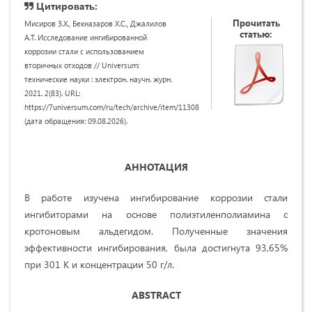
Цитировать:
Прочитать
Мисиров З.Х., Бекназаров Х.С., Джалилов
статью:
А.Т. Исследование ингибированной
коррозии стали с использованием
вторичных отходов // Universum:
технические науки : электрон. научн. журн.
2021. 2(83). URL:
https://7universum.com/ru/tech/archive/item/11308
(дата обращения: 09.08.2026).
АННОТАЦИЯ
В работе изучена ингибирование коррозии стали
ингибиторами на основе полиэтиленполиамина с
кротоновым альдегидом. Полученные значения
эффективности ингибирования, была достигнута 93,65%
при 301 K и концентрации 50 г/л.
ABSTRACT