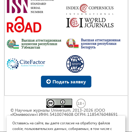
Подать заявку
© Научные журналы Universum, 2013-2026 (ООО
«Юниверсум») ИНН: 5410074608 ОГРН: 1185476048691
Это произведение доступно по
лицензии Creative
Commons « Attribution» («Атрибуция») 4.0
Оставаясь на сайте, вы даете согласие на обработку файлов
Непортированная
.
cookie, пользовательских данных, собираемых, в том числе с