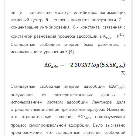
где
y
- количество молекул ингибитора, занимающих
активный центр, θ - степень покрытия поверхности, C -
концентрация ингибирования, K - константа, связанная с
1/y
константой равновесия процесса адсорбции, а K
= K
.
ads
Стандартная свободная энергия была рассчитана с
использованием уравнения 5 [4].
(5)
Стандартная свободная энергия адсорбции (ΔGº
),
ads
полученная из экспериментальных данных с
использованием изотерм адсорбции Ленгмюра, дала
отрицательные значения при всех температурах. Известно,
что отрицательные значения ΔGº
подразумевают
ads
процесс самопроизвольной адсорбции. Было высказано
предположение, что стандартные значения свободной