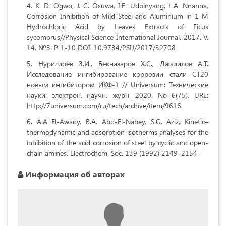
K. D. Ogwo, J. C. Osuwa, I.E. Udoinyang, L.A. Nnanna,
Corrosion Inhibition of Mild Steel and Aluminium in 1 M
Hydrochloric Acid by Leaves Extracts of Ficus
sycomorus//Physical Science International Journal. 2017. V.
14. №3. P. 1-10 DOI: 10.9734/PSIJ/2017/32708
Нуриллоев З.И., Бекназаров Х.С., Джалилов А.Т.
Исследование ингибирование коррозии стали СТ20
новым ингибитором ИКФ-1 // Universum: Технические
науки: электрон. научн. журн. 2020. No 6(75). URL:
http://7universum.com/ru/tech/archive/item/9616
A.A El-Awady, B.A. Abd-El-Nabey, S.G. Aziz, Kinetic–
thermodynamic and adsorption isotherms analyses for the
inhibition of the acid corrosion of steel by cyclic and open-
chain amines. Electrochem. Soc. 139 (1992) 2149–2154.
Информация об авторах