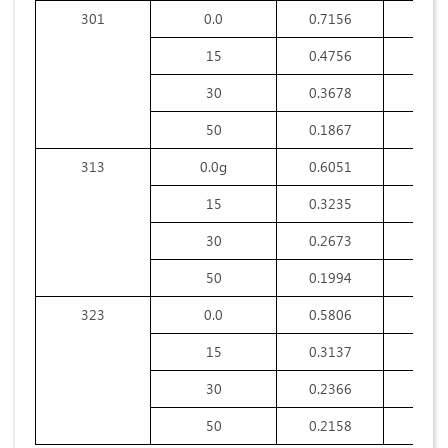
301
0.0
0.7156
-
15
0.4756
0.7
30
0.3678
0.8
50
0.1867
0.9
313
0.0g
0.6051
-
15
0.3235
0.7
30
0.2673
0.8
50
0.1994
0.9
323
0.0
0.5806
-
15
0.3137
0.7
30
0.2366
0.7
50
0.2158
0.8