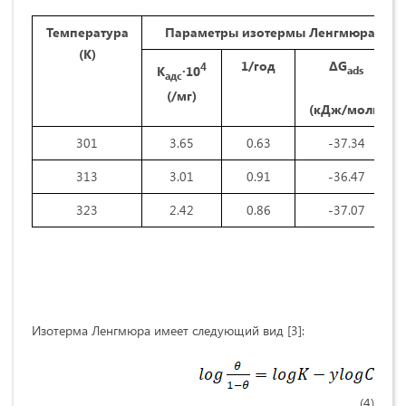
Температура
Параметры изотермы Ленгмюра
(K)
1/год
∆G
4
К
∙10
ads
адс
(/мг)
(кДж/моль)
301
3.65
0.63
-37.34
313
3.01
0.91
-36.47
323
2.42
0.86
-37.07
Изотерма Ленгмюра имеет следующий вид [3]:
(4)