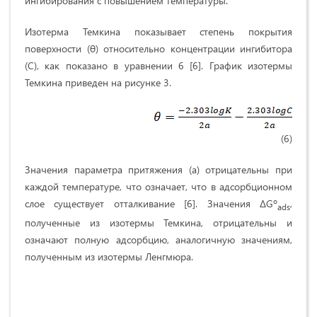
ингибирования с повышением температуры.
Изотерма Темкина показывает степень покрытия
поверхности (θ) относительно концентрации ингибитора
(C), как показано в уравнении 6 [6]. График изотермы
Темкина приведен на рисунке 3.
(6)
Значения параметра притяжения (а) отрицательны при
каждой температуре, что означает, что в адсорбционном
слое существует отталкивание [6]. Значения ΔGº
,
ads
полученные из изотермы Темкина, отрицательны и
означают полную адсорбцию, аналогичную значениям,
полученным из изотермы Ленгмюра.