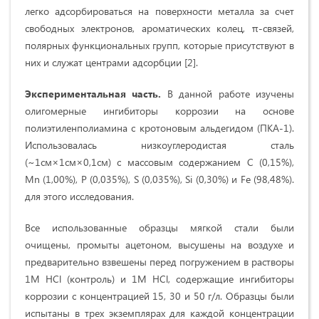
легко адсорбироваться на поверхности металла за счет
свободных электронов, ароматических колец, π-связей,
полярных функциональных групп, которые присутствуют в
них и служат центрами адсорбции [2].
Экспериментальная часть.
В данной работе изучены
олигомерные ингибиторы коррозии на основе
полиэтиленполиамина с кротоновым альдегидом (ПКА-1).
Использовалась низкоуглеродистая сталь
(~1см×1см×0,1см) с массовым содержанием C (0,15%),
Mn (1,00%), P (0,035%), S (0,035%), Si (0,30%) и Fe (98,48%).
для этого исследования.
Все использованные образцы мягкой стали были
очищены, промыты ацетоном, высушены на воздухе и
предварительно взвешены перед погружением в растворы
1M HCl (контроль) и 1M HCl, содержащие ингибиторы
коррозии с концентрацией 15, 30 и 50 г/л. Образцы были
испытаны в трех экземплярах для каждой концентрации