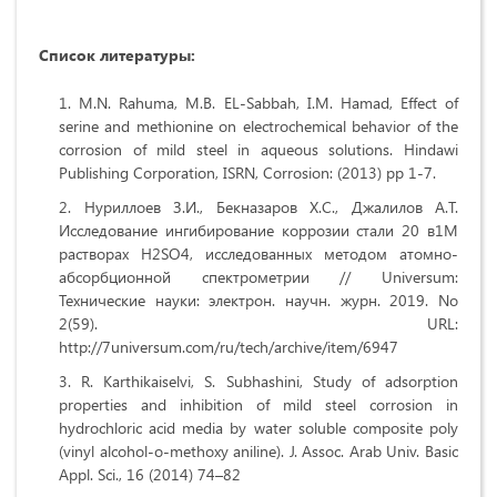
Список литературы:
M.N. Rahuma, M.B. EL-Sabbah, I.M. Hamad, Effect of
serine and methionine on electrochemical behavior of the
corrosion of mild steel in aqueous solutions. Hindawi
Publishing Corporation, ISRN, Corrosion: (2013) pp 1-7.
Нуриллоев З.И., Бекназаров Х.С., Джалилов А.Т.
Исследование ингибирование коррозии стали 20 в1М
растворах H2SO4, исследованных методом атомно-
абсорбционной спектрометрии // Universum:
Технические науки: электрон. научн. журн. 2019. No
2(59). URL:
http://7universum.com/ru/tech/archive/item/6947
R. Karthikaiselvi, S. Subhashini, Study of adsorption
properties and inhibition of mild steel corrosion in
hydrochloric acid media by water soluble composite poly
(vinyl alcohol-o-methoxy aniline). J. Assoc. Arab Univ. Basic
Appl. Sci., 16 (2014) 74–82