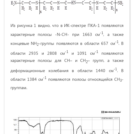
Из рисунка 1 видно, что в ИК-спектре ПКА-1 появляются
-1
характерные полосы -N-CH- при 1663 см
, а также
-1
концевые NH
-группы появляются в области 657 см
. В
2
-1
-1
области 2935 и 2808 см
и 1091 см
появляются
характерные полосы для CH– и CH
– групп, а также
2
-1
деформационные колебания в области 1440 см
. В
-1
области 1384 см
появляются полосы относящейся CH
-
3
группам.