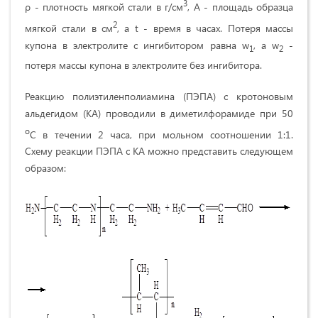
3
ρ - плотность мягкой стали в г/см
, A - площадь образца
2
мягкой стали в см
, а t - время в часах. Потеря массы
купона в электролите с ингибитором равна w
, а w
-
1
2
потеря массы купона в электролите без ингибитора.
Реакцию полиэтиленполиамина (ПЭПА) с кротоновым
альдегидом (КА) проводили в диметилфорамиде при 50
о
С в течении 2 часа, при мольном соотношении 1:1.
Схему реакции ПЭПА с КА можно представить следующем
образом: