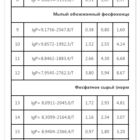
Мытый обожженный фосфоконцентра
9
lgP=9,1756-2567,8/Т
0,38
0,80
1,60
3,0
10
lgP=9,8572-1992,3/Т
1,52
2,55
4,14
6,5
11
lgP=8,8462-1883,4/Т
2,66
4,30
6,68
9,9
12
lgP=7,9545-2762,3/Т
3,80
5,94
8,67
12,
Фосфатное сырьё (норма
HN
13
lgP= 8,0911-2045,0/Т
1,72
2,93
4,81
7,6
14
lgP= 8,3099-2164,8/Т
1,16
2,34
3,07
6,5
15
lgP= 8,9404-2366,4/Т
0,97
1,80
3,20
5,4