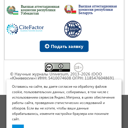
Подать заявку
© Научные журналы Universum, 2013-2026 (ООО
«Юниверсум») ИНН: 5410074608 ОГРН: 1185476048691
Это произведение доступно по
лицензии Creative
Commons « Attribution» («Атрибуция») 4.0
Оставаясь на сайте, вы даете согласие на обработку файлов
Непортированная
.
cookie, пользовательских данных, собираемых, в том числе с
использованием сервисов Яндекс.Метрика, в целях обеспечения
Политика обработки персональных данных
работы сайта, проведения статистических исследований и
обзоров. Если вы не хотите, чтобы ваши данные
Договор оферты
обрабатывались, измените настройки браузера или покиньте
Опубликовать научную статью
сайт.
Сайт научных статей и публикаций