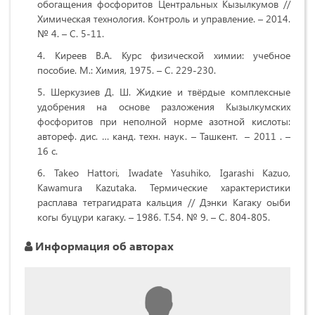
обогащения фосфоритов Центральных Кызылкумов //
Химическая технология. Контроль и управление. – 2014.
№ 4. – С. 5-11.
Киреев В.А. Курс физической химии: учебное
пособие. М.: Химия, 1975. – С. 229-230.
Шеркузиев Д. Ш. Жидкие и твёрдые комплексные
удобрения на основе разложения Кызылкумских
фосфоритов при неполной норме азотной кислоты:
автореф. дис. … канд. техн. наук. – Ташкент. – 2011 . –
16 с.
Takeo Hattori, Iwadate Yasuhiko, Igarashi Kazuo,
Kawamura Kazutaka. Термические характеристики
расплава тетрагидрата кальция // Дэнки Кагаку оыби
когы буцури кагаку. – 1986. Т.54. № 9. – С. 804-805.
Информация об авторах