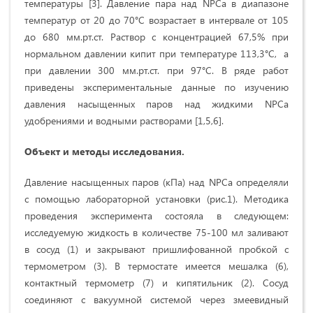
температуры [3]. Давление пара над NPCa в диапазоне
температур от 20 до 70°С возрастает в интервале от 105
до 680 мм.рт.ст. Раствор с концентрацией 67,5% при
нормальном давлении кипит при температуре 113,3°С, а
при давлении 300 мм.рт.ст. при 97°С. В ряде работ
приведены экспериментальные данные по изучению
давления насыщенных паров над жидкими NPCa
удобрениями и водными растворами [1,5,6].
Объект и методы исследования.
Давление насыщенных паров (кПа) над NPCa определяли
с помощью лабораторной установки (рис.1). Методика
проведения эксперимента состояла в следующем:
исследуемую жидкость в количестве 75-100 мл заливают
в сосуд (1) и закрывают пришлифованной пробкой с
термометром (3). В термостате имеется мешалка (6),
контактный термометр (7) и кипятильник (2). Сосуд
соединяют с вакуумной системой через змеевидный