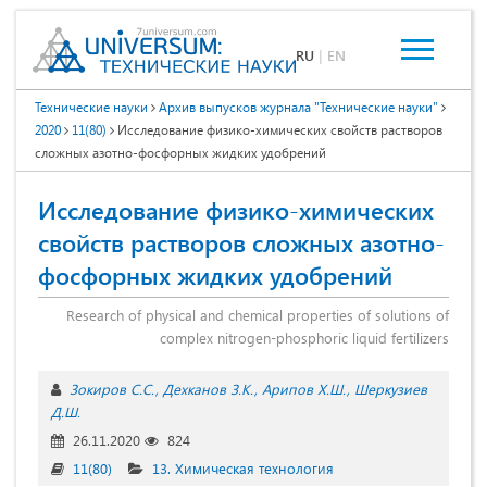
RU
|
EN
Технические науки
Архив выпусков журнала "Технические науки"
2020
11(80)
Исследование физико-химических свойств растворов
сложных азотно-фосфорных жидких удобрений
Исследование физико-химических
свойств растворов сложных азотно-
фосфорных жидких удобрений
Research of physical and chemical properties of solutions of
complex nitrogen-phosphoric liquid fertilizers
Зокиров С.С.
Дехканов З.К.
Арипов Х.Ш.
Шеркузиев
Д.Ш.
26.11.2020
824
11(80)
13. Химическая технология