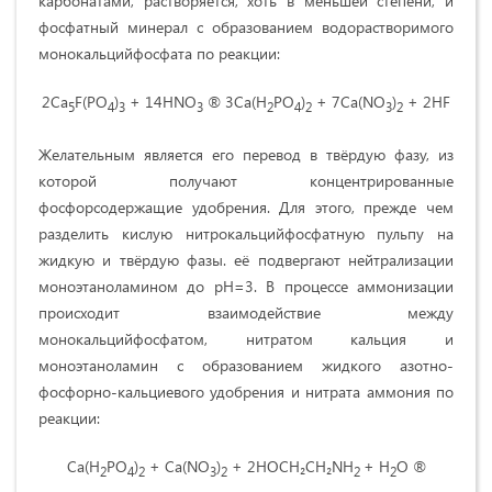
карбонатами, растворяется, хоть в меньшей степени, и
фосфатный минерал с образованием водорастворимого
монокальцийфосфата по реакции:
2Ca
F(PO
)
+ 14HNO
® 3Са(H
PO
)
+ 7Ca(NO
)
+ 2HF
5
4
3
3
2
4
2
3
2
Желательным является его перевод в твёрдую фазу, из
которой получают концентрированные
фосфорсодержащие удобрения. Для этого, прежде чем
разделить кислую нитрокальцийфосфатную пульпу на
жидкую и твёрдую фазы. её подвергают нейтрализации
моноэтаноламином до рН=3. В процессе аммонизации
происходит взаимодействие между
монокальцийфосфатом, нитратом кальция и
моноэтаноламин с образованием жидкого азотно-
фосфорно-кальциевого удобрения и нитрата аммония по
реакции:
Са(H
PO
)
+ Ca(NO
)
+ 2
HOCH
₂
CH
₂
N
Н
+ Н
О
®
2
4
2
3
2
2
2