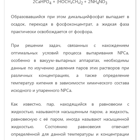
2CaНPO
+
(
HOCH
₂
CH
₂
)
+ 2
NH
NO
4
2
4
3
Образовавшийся при этом дикальцийфосфат выпадает в
осадок, переходя в фосфоконцентрат, а жидкая фаза
практически освобождается от фосфора.
При решении задач, связанных с нахождением
оптимальных условий процесса выпаривания NPCa,
особенно в вакуум-выпарных аппаратах, необходимы
данные по изучению давления паров этих растворов при
различных концентрациях, а также определение
температур кипения в зависимости химического состава
исходного и упаренного NPCa.
Как известно, пар, находящийся в равновесии с
жидкостью, называются насыщенным паром, а жидкость,
равновесную с её паром, иногда называют насыщенной
жидкостью. Состоянию равновесия отвечает
определённой для данной температуры и концентрации