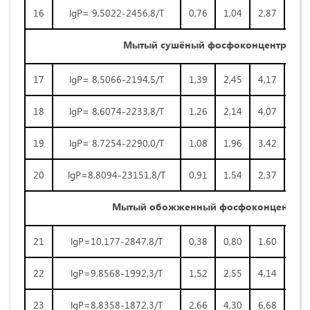
16
lgP= 9,5022-2456,8/Т
0,76
1,04
2,87
4,2
Мытый сушёный фосфоконцентрат (
17
lgP= 8,5066-2194,5/Т
1,39
2,45
4,17
6,8
18
lgP= 8,6074-2233,8/Т
1,26
2,14
4,07
6,0
19
lgP= 8,7254-2290,0/Т
1,08
1,96
3,42
5,7
20
lgP=8,8094-23151,8/Т
0,91
1,54
2,37
4,2
Мытый обожженный фосфоконцентрат
21
lgP=10,177-2847,8/Т
0,38
0,80
1,60
3,0
22
lgP=9,8568-1992,3/Т
1,52
2,55
4,14
6,5
23
lgP=8,8358-1872,3/Т
2,66
4,30
6,68
9,9