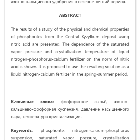
азотно-кальциевого удобрения в весенне-летний период.
ABSTRACT
The results of a study of the physical and chemical properties
of phosphorites from the Central Kyzylkum deposit using
nitric acid are presented. The dependence of the saturated
vapor pressure and crystallization temperature of liquid
nitrogen-phosphorus-calcium fertilizer on the norm of nitric
acid is shown. It is proposed to use the resulting solution as a
liquid nitrogen-calcium fertilizer in the spring-summer period.
Ключевые слова:
фосфоритное сырьё, азотно-
кальциево-фосфорная суспензия, давление насыщенного
пара, температура кристаллизации.
Keywords:
phosphorite, nitrogen-calcium-phosphorus
suspension, saturated vapor pressure, crystallization