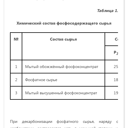
Таблица 1.
Химический состав фосфосодержащего сырья
№
Состав сырья
Содер
Р
О
2
5
1
Мытый обожжённый фосфоконцентрат
25,62
2
Фосфатное сырье
18,70
3
Мытый высушенный фосфоконцентрат
19,15
При декарбонизации фосфатного сырья, наряду с