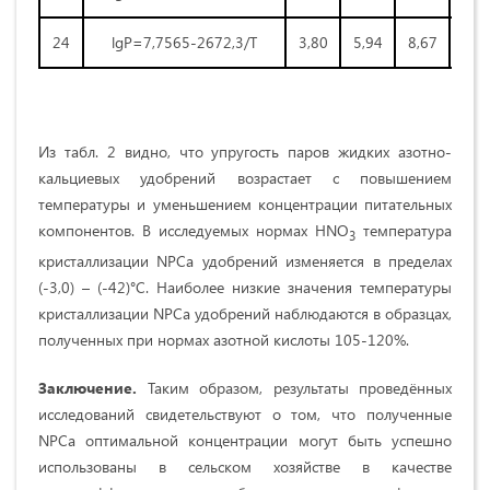
24
lgP=7,7565-2672,3/Т
3,80
5,94
8,67
12,
Из табл. 2 видно, что упругость паров жидких азотно-
кальциевых удобрений возрастает с повышением
температуры и уменьшением концентрации питательных
компонентов. В исследуемых нормах HNO
температура
3
кристаллизации NPCa удобрений изменяется в пределах
(-3,0) – (-42)°С. Наиболее низкие значения температуры
кристаллизации NPCa удобрений наблюдаются в образцах,
полученных при нормах азотной кислоты 105-120%.
Заключение.
Таким образом, результаты проведённых
исследований свидетельствуют о том, что полученные
NPCa оптимальной концентрации могут быть успешно
использованы в сельском хозяйстве в качестве