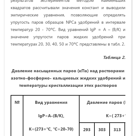
результатов экспериментов методом наименьших
квадратов рассчитывали значения констант и выводили
эмпирические уравнения, позволяющие определять
упругость паров образцов NPCa удобрений в интервале
температур 20 - 70ºС. Вид уравнений lgP = A – (B/К) и
значение упругости паров жидких удобрений при
температурах 20, 30, 40, 50 и 70ºС представлены в табл. 2.
Таблица 2.
Давление насыщенных паров (кПа) над растворами
азотно-фосфорно-
кальциевых жидких
удобрений и
температуры кристаллизации этих растворов
№
Вид уравнения
Давление паров (Па) п
lgP=A-(B/K),
К=( 273+°С, °
К=(273+°С, °C=20-70)
293
303
313
32