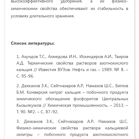
высокоэффективного удобрения, а их физико-
химическими свойства обеспечивают их стабильность в
условиях длительного хранения.
Список литературы:
Ахундов Т.С., Ахмедова И.Н., Искендеров А.И., Таиров
А.Д. Термические свойства растворов азотнокислого
кальция // Известия ВУЗов. Нефть и газ. – 1989. № 8. –
С. 95-96.
Дехканов З.К., Сейтназаров А.Р., Намазов Ш.С., Беглов
Б.М. Конверсия нитрат кальция – побочного продукта
химического обогащения фосфоритов Центральных
Кызылкумов // Химическая промышленность. – 2013. –
Т. 90. №2. – С. 87-92.
Дехканов З.К., Сейтназаров А.Р., Намазов Ш.С.
Физико-химические свойства раствора кальциевой
селитры – побочного продукта азотнокислотного