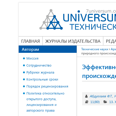
ГЛАВНАЯ
ЖУРНАЛЫ ИЗДАТЕЛЬСТВА
РЕД
Авторам
Технические науки
Арх
природного происхожде
Миссия
Эффективн
Сотрудничество
Рубрики журнала
происхожде
Контрольные сроки
Порядок рецензирования
Политика относительно
Абдуллаев Ф.Т.
Н
открытого доступа,
11(80)
13.
лицензирования и
авторского права