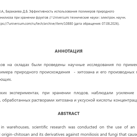
Н.А., Баракаева Д.Б. Эффективность использования полимеров природного
илиоза при хранении фруктов // Universum: технические науки : электрон. научн.
ttps://7universum.com/ru/tech/archive/item/10880 (дата обращения: 07.08.2026).
АННОТАЦИЯ
ов на складах были проведены научные исследования по приме
лимера природного происхождения - хитозана и его производных 
ающих.
ких экспериментах, при хранении плодов, наблюдали усиление
, обработанных растворами хитозана и уксусной кислоты концентраци
ABSTRACT
 in warehouses, scientific research was conducted on the use of an 
origin-chitosan and its derivatives against moniliosis and fungi that cause