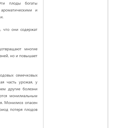
Эти плоды богаты
 ароматическими и
и.
, что они содержат
дотвращают многие
езней, но и повышает
лодовых семечковых
ая часть урожая, у
чем другие болезни
аются монилиальным
я. Монилиоз опасен
ериод потеря плодов