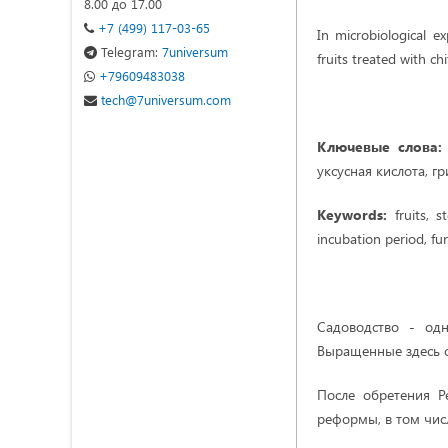
8.00 до 17.00
+7 (499) 117-03-65
In microbiological e
Telegram:
7universum
fruits treated with ch
+79609483038
tech@7universum.com
Ключевые слова:
уксусная кислота, г
Keywords:
fruits, st
incubation period, fun
Садоводство - одн
Выращенные здесь ф
После обретения Р
реформы, в том числ