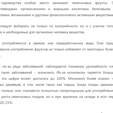
 садоводства особое место занимают семечковые фрукты. 
углеводами, органическими и жирными кислотами, белковыми,
твами, витаминами и другими физиологически активными веществам
следует выбирать не только по калорийности, но и с учетом того
 и необходимые для организма человека вещества.
 употребляются в свежем или переработанном виде. Они пре
лярное употребление фруктов не только избавляет от некоторых бол
.
, из-за ряда заболеваний, наблюдается снижение урожайности п
 таких заболеваний - монилиоз. Из-за монилиоза теряется больш
 эта цифра может достигать до 100%. Монилиоз более опасен, 
ых деревьев, в том числе таких как парша. Когда плоды зараж
 гнилью, они становятся полностью непригодными для употреблени
 роста семечковых плодов, но и при хранении на складе, в этот п
 20-25%.