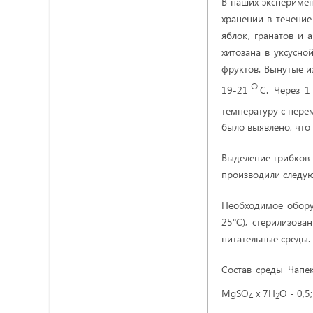
В наших эксперимен
хранении в течение
яблок, гранатов и 
хитозана в уксусно
фруктов. Вынутые 
○
19-21
C. Через 
температуру с пере
было выявлено, что
Выделение грибков 
производили следу
Необходимое оборуд
25°С), стерилизова
питательные среды.
Состав среды Чапек
MgSO
x 7H
O - 0,5
4
2