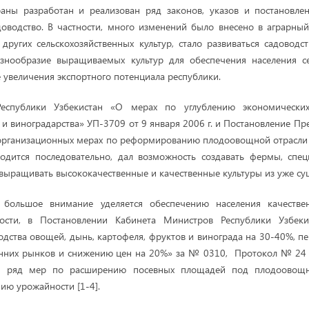
раны разработан и реализован ряд законов, указов и постановл
оводство. В частности, много изменений было внесено в аграрны
других сельскохозяйственных культур, стало развиваться садоводс
знообразие выращиваемых культур для обеспечения населения се
е увеличения экспортного потенциала республики.
Республики Узбекистан «О мерах по углублению экономическ
и виноградарства» УП-3709 от 9 января 2006 г. и Постановление П
 организационных мерах по реформированию плодоовощной отрасли 
водится последовательно, дал возможность создавать фермы, спе
 выращивать высококачественные и качественные культуры из уже су
 большое внимание уделяется обеспечению населения качеств
ности, в Постановлении Кабинета Министров Республики Узбек
дства овощей, дынь, картофеля, фруктов и винограда на 30-40%, пер
нних рынков и снижению цен на 20%» за № 0310, Протокол № 24 
ен ряд мер по расширению посевных площадей под плодоовощ
ию урожайности [1-4].