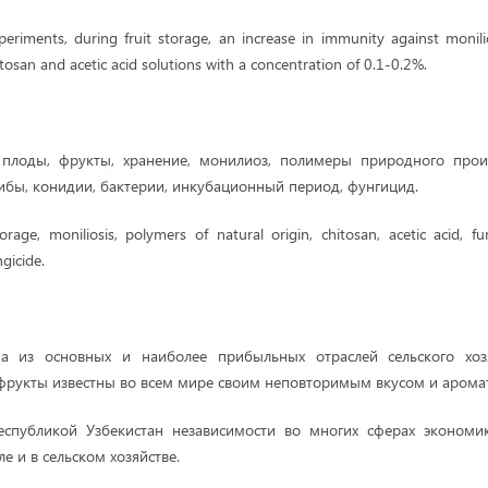
xperiments, during fruit storage, an increase in immunity against monil
itosan and acetic acid solutions with a concentration of 0.1-0.2%.
плоды, фрукты, хранение, монилиоз, полимеры природного проис
рибы, конидии, бактерии, инкубационный период, фунгицид.
orage, moniliosis, polymers of natural origin, chitosan, acetic acid, fun
gicide.
а из основных и наиболее прибыльных отраслей сельского хозя
рукты известны во всем мире своим неповторимым вкусом и арома
еспубликой Узбекистан независимости во многих сферах эконом
е и в сельском хозяйстве.