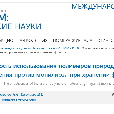
МЕЖДУНАР
АКЦИОННАЯ КОЛЛЕГИЯ
НОМЕРА ЖУРНАЛА
ЭТИЧЕС
ив выпусков журнала "Технические науки"
2020
11(80)
Эффективность испол
ния против монилиоза при хранении фруктов
ость использования полимеров природ
ния против монилиоза при хранении 
The effectiveness of the use of polymers of natural origin against monilia d
ематов Н.А.
Баракаева Д.Б.
 Химическая технология