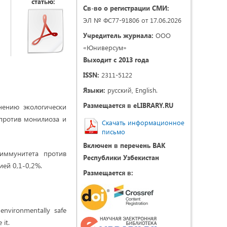
статью:
Св-во о регистрации СМИ:
ЭЛ № ФС77-91806 от 17.06.2026
Учредитель журнала:
ООО
«Юниверсум»
Выходит с 2013 года
ISSN:
2311-5122
Языки:
русский, English.
Размещается в eLIBRARY.RU
нению экологически
против монилиоза и
Скачать информационное
письмо
Включен в перечень ВАК
 иммунитета против
Республики Узбекистан
ей 0,1-0,2%.
Размещается в:
environmentally safe
 it.