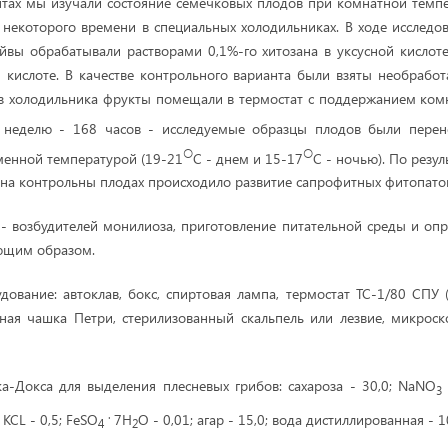
тах мы изучали состояние семечковых плодов при комнатной темпе
 некоторого времени в специальных холодильниках. В ходе исследо
айвы обрабатывали растворами 0,1%-го хитозана в уксусной кислоте
й кислоте. В качестве контрольного варианта были взяты необрабо
из холодильника фрукты помещали в термостат с поддержанием ком
1 неделю - 168 часов - исследуемые образцы плодов были пере
○
○
менной температурой (19-21
C - днем и 15-17
C - ночью). По резу
 на контрольны плодах происходило развитие сапрофитных фитопато
- возбудителей монилиоза, приготовление питательной среды и опр
ющим образом.
ование: автоклав, бокс, спиртовая лампа, термостат ТС-1/80 СПУ 
нная чашка Петри, стерилизованный скальпель или лезвие, микро
а-Докса для выделения плесневых грибов: сахароза - 30,0; NaNO
3
.
; KCL - 0,5; FeSO
7H
O - 0,01; агар - 15,0; вода дистиллированная - 1
4
2