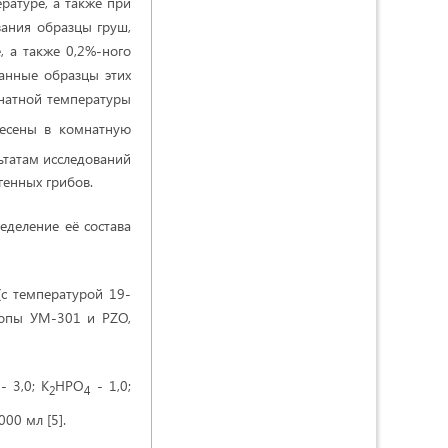
ратуре, а также при
вания образцы груш,
, а также 0,2%-ного
танные образцы этих
натной температуры
несены в комнатную
льтатам исследований
генных грибов.
еделение её состава
(с температурой 19-
скопы УМ-301 и PZO,
- 3,0; K
HPO
- 1,0;
2
4
000 мл [5].