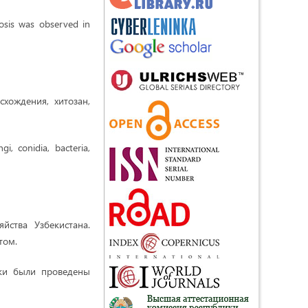
iosis was observed in
хождения, хитозан,
gi, conidia, bacteria,
йства Узбекистана.
том.
ики были проведены