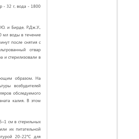
 - 32 г, вода - 1800
. и Бирде, Р.Дж.У.,
0 мл воды в течение
инут после снятия с
льтрованный отвар
а и стерилизовали в
ующим образом. На
ьтуры возбудителей
ляров обследуемого
ната калия. В этом
5–1 см в стерильных
или их питательной
атурой 20-22°C для