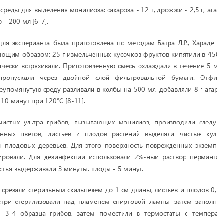
среды для выделения монилиоза: сахароза - 12 г, дрожжи - 2,5 г, агар
 - 200 мл [6-7].
для эксперианта была приготовлена по методам Батра Л.Р., Хараде Ю
дующим образом: 25 г измельченных кусочков фруктов кипятили в 45
чески встряхивали. Приготовленную смесь охлаждали в течение 5 м
ропускали через двойной слой фильтровальной бумаги. Отфи
еупомянутую среду разливали в колбы на 500 мл, добавляли 8 г агар
 10 минут при 120°C [8-11].
чистых ультра грибов, вызывающих монилиоз, производили след
нных цветов, листьев и плодов растений выделяли чистые кул
н плодовых деревьев. Для этого поверхность поврежденных экземп
ировали. Для дезинфекции использовали 2%-ный раствор перманга
стья выдерживали 3 минуты, плоды - 5 минут.
срезали стерильным скальпелем до 1 см длины, листьев и плодов 0,
етри стерилизовали над пламенем спиртовой лампы, затем заполн
 3-4 образца грибов, затем поместили в термостаты с темпер