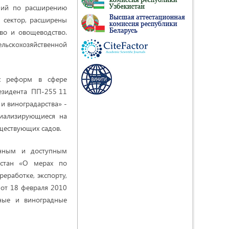
ений по расширению
й сектор, расширены
тво и овощеводство.
льскохозяйственной
их реформ в сфере
резидента ПП-255 11
и виноградарства» -
циализирующиеся на
ществующих садов.
енным и доступным
истан «О мерах по
еработке, экспорту,
от 18 февраля 2010
ные и виноградные