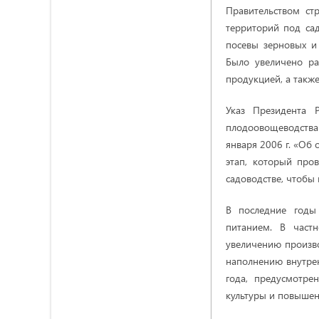
Правительством ст
территорий под сад
посевы зерновых и 
Было увеличено ра
продукцией, а такж
Указ Президента 
плодоовощеводства 
января 2006 г. «Об
этап, который про
садоводстве, чтобы
В последние годы
питанием. В част
увеличению произво
наполнению внутре
года, предусмотр
культуры и повышен