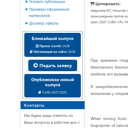
Условия публикации
Цитировать:
Примеры оформления
Абдуллаев Ф.Т., Нематов 
материалов
происхождения против мон
журн. 2020. 11(80). URL: h
Договор оферты
Ближайший выпуск
Прием статей:
14.08
Публикация на сайте:
28.08
При хранении плод
Подать заявку
безопасного биопо
грибков, его вызыв
Опубликован новый
выпуск
В микробиологичес
7(148) 28.07.2026.
монилиоза у плодов
Контакты
Мы будем рады ответить на
When storing fruits
Ваши вопросы в рабочие дни с
biopolymer of natural 