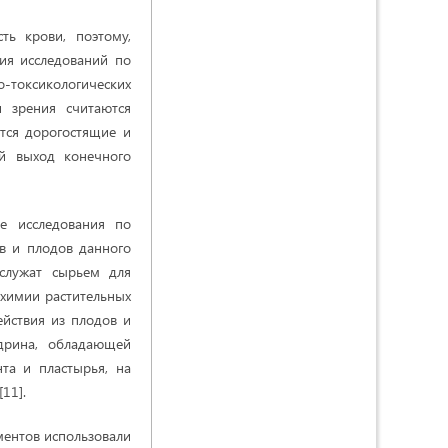
сть крови, поэтому,
ия исследований по
о-токсикологических
и зрения считаются
тся дорогостящие и
ий выход конечного
е исследования по
ов и плодов данного
служат сырьем для
 химии растительных
ействия из плодов и
дрина, обладающей
та и пластырья, на
11].
ментов использовали