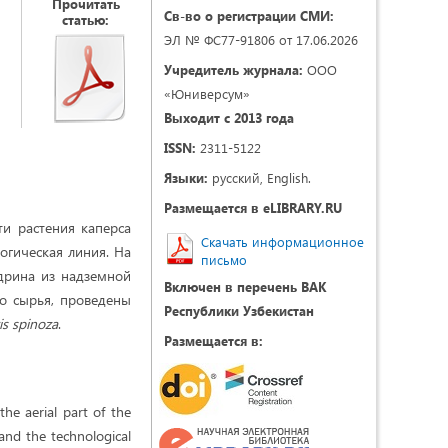
Прочитать
Св-во о регистрации СМИ:
статью:
ЭЛ № ФС77-91806 от 17.06.2026
Учредитель журнала:
ООО
«Юниверсум»
Выходит с 2013 года
ISSN:
2311-5122
Языки:
русский, English.
Размещается в eLIBRARY.RU
ти растения каперса
Скачать информационное
огическая линия. На
письмо
дрина из надземной
Включен в перечень ВАК
го сырья, проведены
Республики Узбекистан
is spinoza
.
Размещается в:
he aerial part of the
and the technological