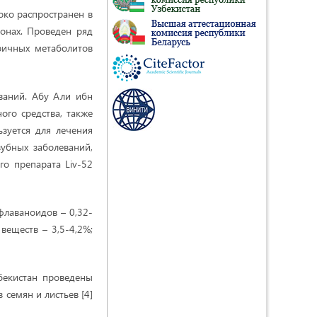
око распространен в
йонах. Проведен ряд
ричных метаболитов
ваний. Абу Али ибн
ого средства, также
зуется для лечения
убных заболеваний,
го препарата Liv-52
флаваноидов – 0,32-
веществ – 3,5-4,2%;
бекистан проведены
 семян и листьев [4]