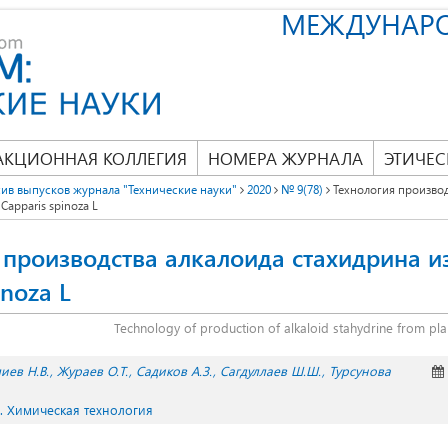
МЕЖДУНАР
АКЦИОННАЯ КОЛЛЕГИЯ
НОМЕРА ЖУРНАЛА
ЭТИЧЕС
ив выпусков журнала "Технические науки"
2020
№ 9(78)
Технология производ
Capparis spinoza L
 производства алкалоида стахидрина и
inoza L
Technology of production of alkaloid stahydrine from pla
иев Н.В.
Жураев О.Т.
Садиков А.З.
Сагдуллаев Ш.Ш.
Турсунова
. Химическая технология