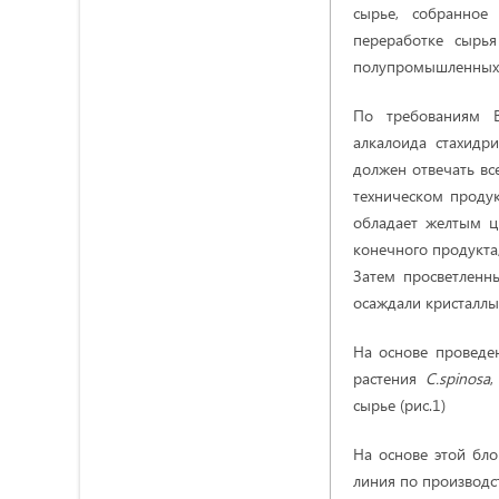
сырье, собранное
переработке сырь
полупромышленных у
По требованиям В
алкалоида стахидр
должен отвечать вс
техническом проду
обладает желтым ц
конечного продукта,
Затем просветленн
осаждали кристаллы
На основе проведен
растения
C.spinosa
,
сырье (рис.1)
На основе этой бл
линия по производст