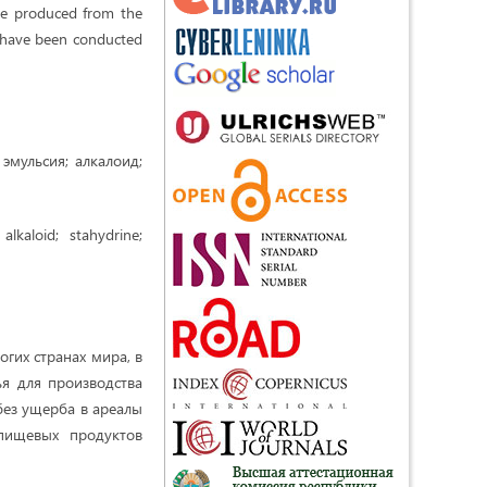
ere produced from the
es have been conducted
 эмульсия; алкалоид;
 alkaloid; stahydrine;
гих странах мира, в
ья для производства
без ущерба в ареалы
пищевых продуктов