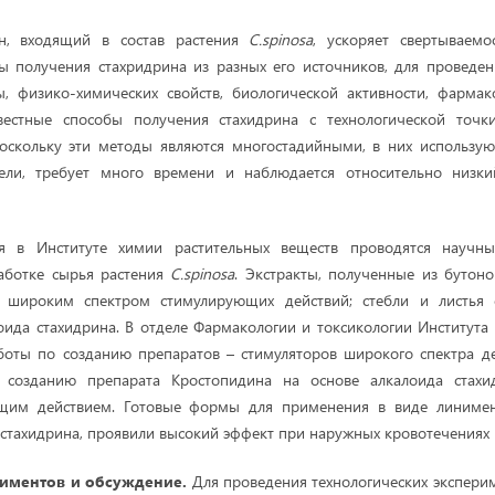
ин, входящий в состав растения
C.spinosa
, ускоряет свертываемо
ы получения стахридрина из разных его источников, для проведен
, физико-химических свойств, биологической активности, фармак
звестные способы получения стахидрина с технологической точк
оскольку эти методы являются многостадийными, в них использую
ели, требует много времени и наблюдается относительно низк
я в Институте химии растительных веществ проводятся научны
аботке сырья растения
C.spinosa
. Экстракты, полученные из бутон
т широким спектром стимулирующих действий; стебли и листья 
оида стахидрина. В отделе Фармакологии и токсикологии Института
боты по созданию препаратов – стимуляторов широкого спектра д
о созданию препарата Кростопидина на основе алкалоида стахи
щим действием. Готовые формы для применения в виде линимен
 стахидрина, проявили высокий эффект при наружных кровотечениях [
риментов и обсуждение.
Для проведения технологических экспери