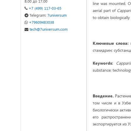
8.00 до 17.00
line was mounted. On
+7 (499) 117-03-65
aerial part of
Cappari
Telegram:
7universum
to obtain biologicall
+79609483038
tech@7universum.com
Ключев
ы
е
слова:
стахидрин; субстанц
Keywords:
Cappari
substance; technolog
Введение.
Растени
том числе и в Узбе
биологически актив
его распростране
экспортируется из У