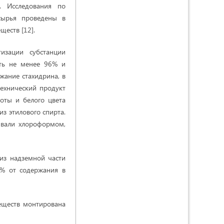
. Исследования по
сырья проведены в
еств [12].
изации субстанции
ыть не менее 96% и
жание стахидрина, в
технический продукт
оты и белого цвета
из этилового спирта.
ывали хлороформом,
 из надземной части
0% от содержания в
еществ монтирована