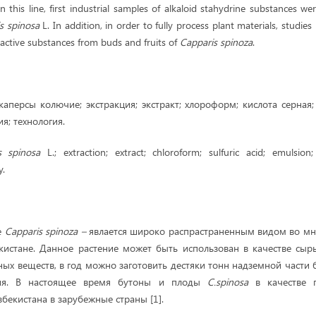
 this line, first industrial samples of alkaloid stahydrine substances w
s spinosa
L. In addition, in order to fully process plant materials, studi
y active substances from buds and fruits of
Capparis spinoza
.
каперсы колючие; экстракция; экстракт; хлороформ; кислота серная;
ия; технология.
s spinosa
L.; extraction; extract; chloroform; sulfuric acid; emulsion;
y.
е
Capparis spinoza –
явлается широко распрастраненным видом во мно
кистане. Данное растение может быть использован в качестве сыр
ных веществ, в год можно заготовить дестяки тонн надземной части 
ния. В настоящее время бутоны и плоды
C.spinosa
в качестве 
збекистана в зарубежные страны [1].