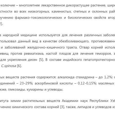
 колючие – многолетнее лекарственное дикорастущее растение, шир
стности во всех низкогорных, каменистых, степных и склонных ра
зучению фармако-токсикологических и биологических свойств вто
2].
в народной медицине используется для лечения различных заболе
пользовал данный вид в качестве обезболивающего, противоязвенн
 и заболеваний желудочно-кишечного тракта. Отвар корней исполь
невищ против ревматизма, настой плодов для лечения геморроя, з
для укрепления десен [5]. В составе индийского гепатопротекторно
т
C.spinosa
[6].
ных веществ растения содержится: алкалоида стахидрина – до 1,2%; 
единений – 23-29%; аскорбиновой кислоты – 0,12-0,15%; масляных 
акже, гликозиды, кумарины и углеводы.
итута химии растительных веществ Академии наук Республики Уз
чению химического состава корней [3], также, липидов и углеводов из