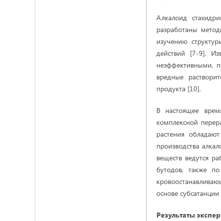
Алкалоид стахидр
разработаны метод
изучению структуры
действий [7-9]. И
неэффективными, п
вредные растворит
продукта [10].
В настоящее врем
комплексной перер
растения обладаю
производства алкал
веществ ведутся ра
бутодов, также п
кровоостанавливаю
основе субсатанции
Результаты экспе