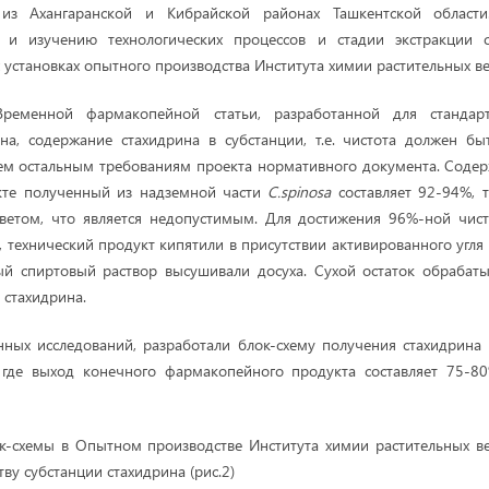
 из Ахангаранской и Кибрайской районах Ташкентской области
я и изучению технологических процессов и стадии экстракции 
становках опытного производства Института химии растительных вещ
ременной фармакопейной статьи, разработанной для стандарт
ина, содержание стахидрина в субстанции, т.е. чистота должен б
ем остальным требованиям проекта нормативного документа. Содер
кте полученный из надземной части
C.spinosa
составляет 92-94%, 
ветом, что является недопустимым. Для достижения 96%-ной чист
 технический продукт кипятили в присутствии активированного угля 
ый спиртовый раствор высушивали досуха. Сухой остаток обрабат
 стахидрина.
ных исследований, разработали блок-схему получения стахидрина
 где выход конечного фармакопейного продукта составляет 75-8
ок-схемы в Опытном производстве Института химии растительных в
ву субстанции стахидрина (рис.2)