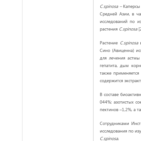
C.spinosa –
Каперсы
Средней Азии, в ча
исследований по и
растения
C.spinosa
[
Растение
C.spinosa
Сино (Авиценна) ис
для лечения астмы
гепатита, дым кор
также применяется 
содержится экстрак
В составе биоактив
044%; азотистых со
пектинов –1,2%, а т
Сотрудниками Инст
исследования по изу
C.spinosa
.