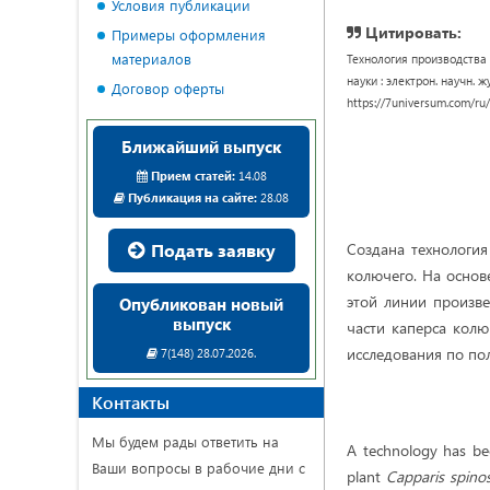
Условия публикации
Цитировать:
Примеры оформления
материалов
Технология производства 
науки : электрон. научн. жу
Договор оферты
https://7universum.com/ru
Ближайший выпуск
Прием статей:
14.08
Публикация на сайте:
28.08
Подать заявку
Создана технология
колючего. На основ
этой линии произв
Опубликован новый
выпуск
части каперса колю
исследования по по
7(148) 28.07.2026.
Контакты
Мы будем рады ответить на
A technology has bee
Ваши вопросы в рабочие дни с
plant
Capparis spino