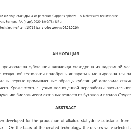
алкалоида стахидрина из растения Capparis spinoza L // Universum: технические
рн. Ботиров Р.А. [и др.]. 2020. № 9(78). URL:
/tech/archive/item/10718 (дата обращения: 06.08.2026).
АННОТАЦИЯ
 производства субстанции алкалоида стахидрина из надземной час
е созданной технологии подобраны аппараты и монтирована технол
едены первые промышленные образцы субстанций алкалоида стахи
чего. Кроме этого, с целью полноценной переработки растительно
лучению биологически активных веществ из бутонов и плодов
Cappar
ABSTRACT
n developed for the production of alkaloid stahydrine substance from t
sa
L. On the basis of the created technology, the devices were selected 