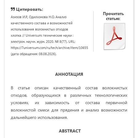
Цитировать:
Прочитать
Азизов И.Р., Одилхонова Н.О. Анализ
статью:
качественного состава и возможностей
использования волокнистых отходов
хлопка // Universum: технические науки :
электрон. научн. журн. 2020. № 8(77). URL:
https://7universum.com/ru/tech/archive/item/10655
(дата обращения: 08.08.2026).
АННОТАЦИЯ
В статье описан качественный состав волокнистых
отходов, образующихся в различных технологических
условиях, их зависимость от состава первичной
волокнистой смеси для прядения и анализ возможности
дальнейшего использования.
ABSTRACT