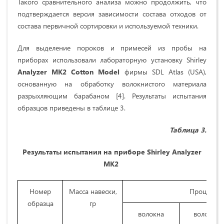
Такого сравнительного анализа можно продолжить, что
подтверждается версия зависимости состава отходов от
состава первичной сортировки и используемой техники.
Для выделение пороков и примесей из пробы на
приборах использовали лабораторную установку Shirley
Analyzer MK2 Cotton Mode
l
фирмы SDL Atlas (USA),
основанную на обработку волокнистого материала
разрыхляющим барабаном [4]. Результаты испытания
образцов приведены в таблице 3.
Таблица 3.
Результаты испытания на приборе
Shirley
Analyzer
MK2
Номер
Масса навески,
Процентно
образца
гр
волокна
волокнис