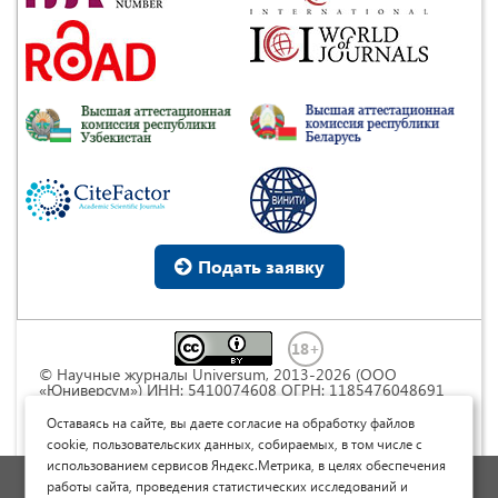
Подать заявку
© Научные журналы Universum, 2013-2026 (ООО
«Юниверсум») ИНН: 5410074608 ОГРН: 1185476048691
Это произведение доступно по
лицензии Creative
Commons « Attribution» («Атрибуция») 4.0
Оставаясь на сайте, вы даете согласие на обработку файлов
Непортированная
.
cookie, пользовательских данных, собираемых, в том числе с
использованием сервисов Яндекс.Метрика, в целях обеспечения
Политика обработки персональных данных
работы сайта, проведения статистических исследований и