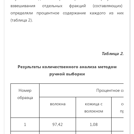
взвешивания отдельных фракций (составляющих)
определяли процентное содержание каждого из них
(таблица 2).
Таблица 2.
Результаты количественного анализа методом
ручной выборки
Номер
Процентное содерж
образца
волокна
кожица с
сорны
волокном
примес
1
97,42
1,08
1,31