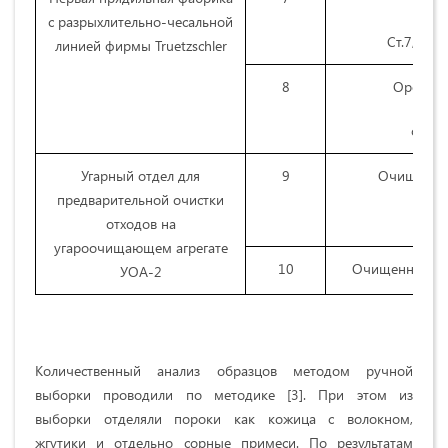
с разрыхлительно-чесальной
Ст.7,11 с
линией фирмы Truetzschler
8
Орешек 
с ком
Угарный отдел для
9
Очищенны
предварительной очистки
отходов на
угароочищающем агрегате
10
Очищенный оре
УОА-2
Количественный анализ образцов методом ручной
выборки проводили по методике [3]. При этом из
выборки отделяли пороки как кожица с волокном,
жгутики и отдельно сорные примеси. По результатам