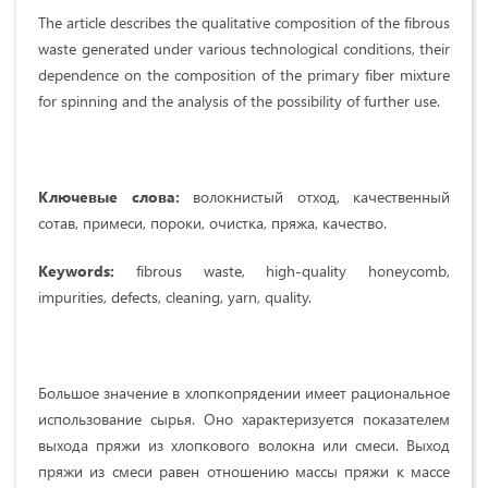
The article describes the qualitative composition of the fibrous
waste generated under various technological conditions, their
dependence on the composition of the primary fiber mixture
for spinning and the analysis of the possibility of further use.
Ключевые слова:
волокнистый отход, качественный
сотав, примеси, пороки, очистка, пряжа, качество.
Keywords:
fibrous waste, high-quality honeycomb,
impurities, defects, cleaning, yarn, quality.
Большое значение в хлопкопрядении имеет рациональное
ис­пользование сырья. Оно характеризуется показателем
выхода пря­жи из хлопкового волокна или смеси. Выход
пряжи из смеси равен отношению массы пряжи к массе