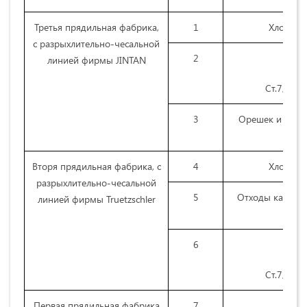
Третья прядильная фабрика,
1
Хлопок в
с разрыхлительно-чесальной
2
Отх
линией фирмы JINTAN
Ст.7,11 с
3
Орешек и пух т
Вторя прядильная фабрика, с
4
Хлопок в
разрыхлительно-чесальной
5
Отходы кардоче
линией фирмы Truetzschler
6
Отх
Ст.7,11 с
Первая прядильная фабрика
7
Отх