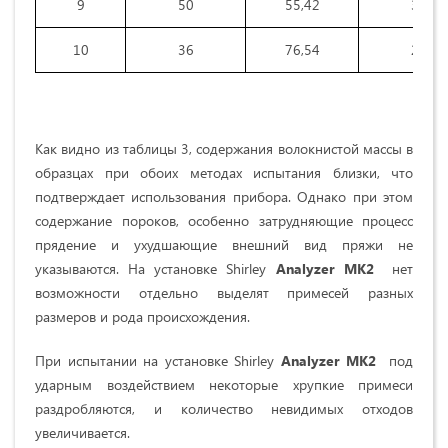
9
50
55,42
39,36
10
36
76,54
21,19
Как видно из таблицы 3, содержания волокнистой массы в
образцах при обоих методах испытания близки, что
подтверждает использования прибора. Однако при этом
содержание пороков, особенно затрудняющие процесс
прядение и ухудшающие внешний вид пряжи не
указываются. На установке Shirley
Analyzer MK2
нет
возможности отдельно выделят примесей разных
размеров и рода происхождения.
При испытании на установке Shirley
Analyzer
MK2
под
ударным воздействием некоторые хрупкие примеси
раздробляются, и количество невидимых отходов
увеличивается.