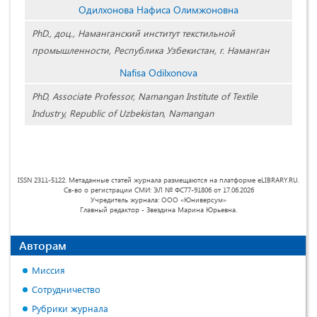
Одилхонова Нафиса Олимжоновна
PhD., доц., Наманганский институт текстильной
промышленности, Республика Узбекистан, г. Наманган
Nafisa Odilxonova
PhD, Associate Professor, Namangan Institute of Textile
Industry, Republic of Uzbekistan, Namangan
ISSN 2311-5122. Метаданные статей журнала размещаются на платформе eLIBRARY.RU.
Св-во о регистрации СМИ: ЭЛ № ФС77-91806 от 17.06.2026
Учредитель журнала: ООО «Юниверсум»
Главный редактор - Звездина Марина Юрьевна.
Авторам
Миссия
Сотрудничество
Рубрики журнала