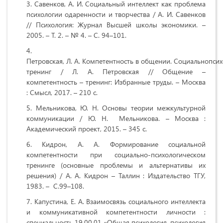
Савенков, А. И. Социальный интеллект как проблема
психологии одаренности и творчества / А. И. Савенков
// Психология: Журнал Высшей школы экономики. –
2005. – Т. 2. – № 4. – С. 94–101.
Петровская, Л. А. Компетентность в общении. Социальнопси
тренинг / Л. А. Петровская // Общение –
компетентность – тренинг: Избранные труды. – Москва
: Смысл, 2017. – 210 с.
Мельникова, Ю. Н. Основы теории межкультурной
коммуникации
/ Ю. Н. Мельникова. – Москва :
Академический проект, 2015. – 345 с.
Кидрон, А. А. Формирование социальной
компетентности при социально-психологическом
тренинге (основные проблемы и альтернативы их
решения) / А. А. Кидрон – Таллин : Издательство ТГУ,
1983. – С.99–108.
Капустина, Е. А. Взаимосвязь социального интеллекта
и коммуникативной компетентности личности :
специальность 19.00.01 «Общая психология, психология