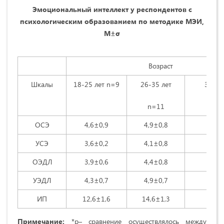
Эмоциональный интеллект у респондентов с
психологическим образованием по методике МЭИ,
М±σ
Возраст
Шкалы
18-25 лет n=9
26-35 лет
36-45
n=11
n=
ОСЭ
4,6±0,9
4,9±0,8
5,3±
УСЭ
3,6±0,2
4,1±0,8
5,2±
ОЭДЛ
3,9±0,6
4,4±0,8
5,9±
УЭДЛ
4,3±0,7
4,9±0,7
5,7±
ИП
12,6±1,6
14,6±1,3
18,1±
Примечание:
*р– сравнение осуществлялось между