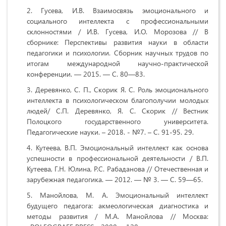
Гусева, И.В. Взаимосвязь эмоционального и
социального интеллекта с профессиональными
склонностями / И.В. Гусева, И.О. Морозова // В
сборнике: Перспективы развития науки в области
педагогики и психологии. Сборник научных трудов по
итогам международной научно-практической
конференции. — 2015. — С. 80—83.
Деревянко, С. П., Скорик Я. С. Роль эмоционального
интеллекта в психологическом благополучии молодых
людей/ С.П. Деревянко, Я. С. Скорик // Вестник
Полоцкого государственного университета.
Педагогические науки. – 2018. - №7. – С. 91-95. 29.
Кутеева, В.П. Эмоциональный интеллект как основа
успешности в профессиональной деятельности / В.П.
Кутеева, Г.Н. Юлина, Р.С. Рабаданова // Отечественная и
зарубежная педагогика. — 2012. — № 3. — С. 59—65.
Манойлова, М. А. Эмоциональный интеллект
будущего педагога: акмеологическая диагностика и
методы развития / М.А. Манойлова // Москва: