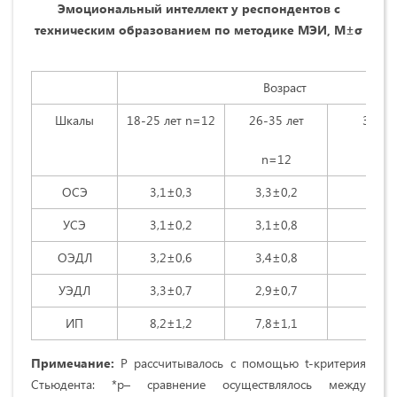
Эмоциональный интеллект у респондентов с
техническим образованием по методике МЭИ, М±σ
Возраст
Шкалы
18-25 лет n=12
26-35 лет
36-45
n=12
n=
ОСЭ
3,1±0,3
3,3±0,2
3,9±
УСЭ
3,1±0,2
3,1±0,8
3,3±
ОЭДЛ
3,2±0,6
3,4±0,8
3,7±
УЭДЛ
3,3±0,7
2,9±0,7
2,7±
ИП
8,2±1,2
7,8±1,1
8,0±
Примечание:
Р рассчитывалось с помощью t-критерия
Стьюдента: *р– сравнение осуществлялось между