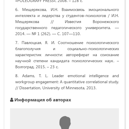
«POLEOGRAFF PRESS», 2008. – 128 с.
Мещерякова, И.Н. Взаимосвязь эмоционального
интеллекта и лидерства у студентов-психологов / И.Н.
Мещерякова // Известия Воронежского
государственного педагогического университета. —
2014. — № 1 (262). — С. 107—110.
Павлоцкая, Я. И. Соотношение психологического
благополучия и социально-психологических
характеристик личности: автореферат на соискание
научной степени кандидата психологических наук. –
Волгоград, 2015. – 23 с.
Adams, T. L. Leader emotional intelligence and
workgroup engagement: A quantitative correlational study.
// Dissertation, University of Minnesota, 2013.
Информация об авторах