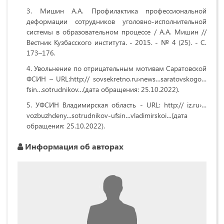
Мишин А.А. Профилактика профессиональной
деформации сотрудников уголовно-исполнительной
системы в образовательном процессе / А.А. Мишин //
Вестник Кузбасского института. - 2015. - № 4 (25). - С.
173–176.
Увольнение по отрицательным мотивам Саратовской
ФСИН – URL:http://
sovsekretno.ru›news…saratovskogo…
fsin…sotrudnikov…
(дата обращения: 25.10.2022).
УФСИН Владимирская область - URL: http://
iz.ru›…
vozbuzhdeny…sotrudnikov-ufsin…vladimirskoi…
(дата
обращения: 25.10.2022).
Информация об авторах