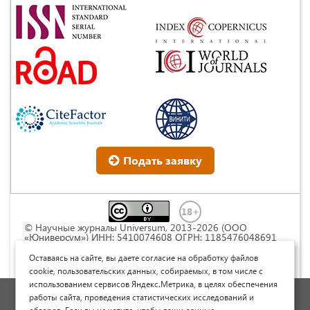
Подать заявку
© Научные журналы Universum, 2013-2026 (ООО
«Юниверсум») ИНН: 5410074608 ОГРН: 1185476048691
Это произведение доступно по
лицензии Creative
Commons « Attribution» («Атрибуция») 4.0
Оставаясь на сайте, вы даете согласие на обработку файлов
Непортированная
.
cookie, пользовательских данных, собираемых, в том числе с
использованием сервисов Яндекс.Метрика, в целях обеспечения
Политика обработки персональных данных
работы сайта, проведения статистических исследований и