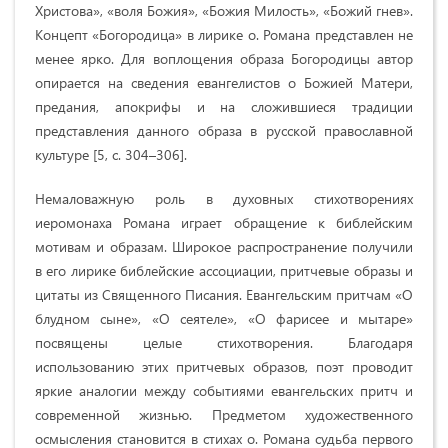
Христова», «воля Божия», «Божия Милость», «Божий гнев».
Концепт «Богородица» в лирике о. Романа представлен не
менее ярко. Для воплощения образа Богородицы автор
опирается на сведения евангелистов о Божией Матери,
предания, апокрифы и на сложившиеся традиции
представления данного образа в русской православной
культуре [5, с. 304–306].
Немаловажную роль в духовных стихотворениях
иеромонаха Романа играет обращение к библейским
мотивам и образам. Широкое распространение получили
в его лирике библейские ассоциации, притчевые образы и
цитаты из Священного Писания. Евангельским притчам «О
блудном сыне», «О сеятеле», «О фарисее и мытаре»
посвящены целые стихотворения. Благодаря
использованию этих притчевых образов, поэт проводит
яркие аналогии между событиями евангельских притч и
современной жизнью. Предметом художественного
осмысления становится в стихах о. Романа судьба первого