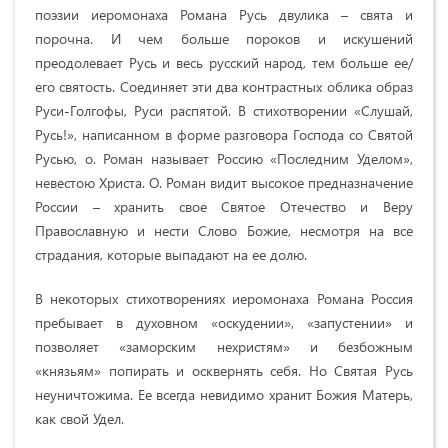
поэзии иеромонаха Романа Русь двулика – свята и
порочна. И чем больше пороков и искушений
преодолевает Русь и весь русский народ, тем больше ее/
его святость. Соединяет эти два контрастных облика образ
Руси-Голгофы, Руси распятой. В стихотворении «Слушай,
Русь!», написанном в форме разговора Господа со Святой
Русью, о. Роман называет Россию «Последним Уделом»,
невестою Христа. О. Роман видит высокое предназначение
России – хранить свое Святое Отечество и Веру
Православную и нести Слово Божие, несмотря на все
страдания, которые выпадают на ее долю.
В некоторых стихотворениях иеромонаха Романа Россия
пребывает в духовном «оскудении», «запустении» и
позволяет «заморским нехристям» и безбожным
«князьям» попирать и осквернять себя. Но Святая Русь
неуничтожима. Ее всегда невидимо хранит Божия Матерь,
как свой Удел.