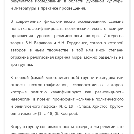
результатов исследований в области духовной культуры
и литературы в практике просвещения.
В современных филологических исследованиях сделана
попытка классифицировать поэтические тексты с позиции
проявления уровня религиозности автора. Интересна
теория В.Н. Баракова и Н.Н. Гордиенко, согласно которой
авторов, в чьем творчестве в той или иной степени
отражена религиозная картина мира, можно разделить на
три группы.
К первой (самой многочисленной) группе исследователи
относят поэтов-графоманов, словоохотливых авторов,
которые религию квалифицируют как разновидность
идеологии: в поэзии происходит «слияние политического
и религиозного пафоса» [4, с. 19]: «Спаси, Христос! Кругом
одна измена» [1, с. 48] (В. Костров).
Вторую группу составляют поэты-созерцатели религии: это
приверженцы религиозной традиции, но «не ревнители, а