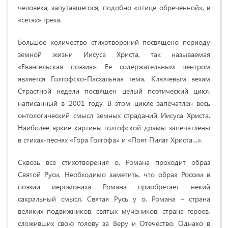
человека, запутавшегося, подобно «птице обреченной», в
«сетях» греха.
Большое количество стихотворений посвящено периоду
земной жизни Иисуса Христа, так называемая
«Евангельская поэзия». Ее содержательным центром
является Голгофско-Пасхальная тема. Ключевым вехам
Страстной недели посвящен целый поэтический цикл,
написанный в 2001 году. В этом цикле запечатлен весь
онтологический смысл земных страданий Иисуса Христа.
Наиболее яркие картины голгофской драмы запечатлены
в стихах-песнях «Гора Голгофа» и «Поят Пилат Христа…».
Сквозь все стихотворения о. Романа проходит образ
Святой Руси. Необходимо заметить, что образ России в
поэзии иеромонаха Романа приобретает некий
сакральный смысл. Святая Русь у о. Романа – страна
великих подвижников, святых мучеников, страна героев,
сложивших свою голову за Веру и Отечество. Однако в