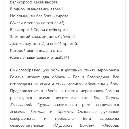
Великоросс! Какая высота
В одном именовании твоём!
Но помни, ты без Бога – сирота
(Ужели и теперь не сознаём?).
Великоросс! Сорви с себя ярмо,
Заморский хлам, личины, бубенцы!
Доколь плутать? Иди стезёй прямой,
Которой шли и деды и отцы
(Святые наши деды и отцы!). [4]
Смыслообразующую роль в духовных стихах иеромонаха
Романа играют два образа – Бог и Богородица. Все
исповедальные стихи и стихи-молитвы обращены к Богу.
Представление о «Боге» в поэзии иеромонаха Романа
реализуется такими лексемами, как
Бог
,
Творец
,
Всевышний
,
Судия
, значительно реже встречаются
лексемы
Господь
и
Христос
. Основные духовные
совершенства и промыслы Бога выражены
словосочетаниями: «Мудрость Божия», «Любовь