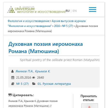
RU
|
EN
Филология и искусствоведение
Архив выпусков журнала
"Филология и искусствоведение"
2016
№ 5 (27)
Духовная поэзия
иеромонаха Романа (Матюшина)
Духовная поэзия иеромонаха
Романа (Матюшина)
Spiritual poetry of the celibate priest Roman (Matyushin)
Якимов П.А.
Крымов К.
21.05.2016
2640
№ 5 (27)
01. Русская литература
Цитировать:
Прочитать
статью:
Якимов П.А., Крымов К. Духовная поэзия
иеромонаха Романа (Матюшина) //