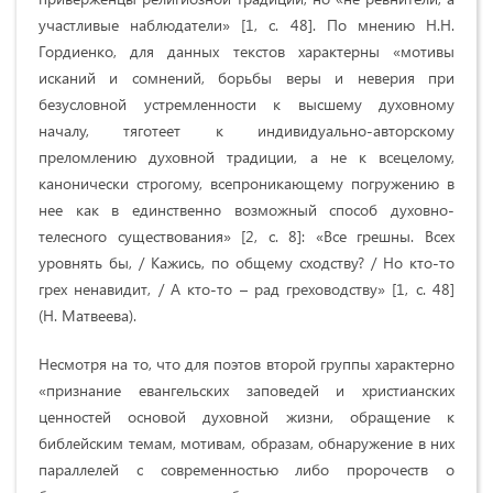
участливые наблюдатели» [1, с. 48]. По мнению Н.Н.
Гордиенко, для данных текстов характерны «мотивы
исканий и сомнений, борьбы веры и неверия при
безусловной устремленности к высшему духовному
началу, тяготеет к индивидуально-авторскому
преломлению духовной традиции, а не к всецелому,
канонически строгому, всепроникающему погружению в
нее как в единственно возможный способ духовно-
телесного существования» [2, с. 8]: «Все грешны. Всех
уровнять бы, / Кажись, по общему сходству? / Но кто-то
грех ненавидит, / А кто-то – рад греховодству» [1, с. 48]
(Н. Матвеева).
Несмотря на то, что для поэтов второй группы характерно
«признание евангельских заповедей и христианских
ценностей основой духовной жизни, обращение к
библейским темам, мотивам, образам, обнаружение в них
параллелей с современностью либо пророчеств о