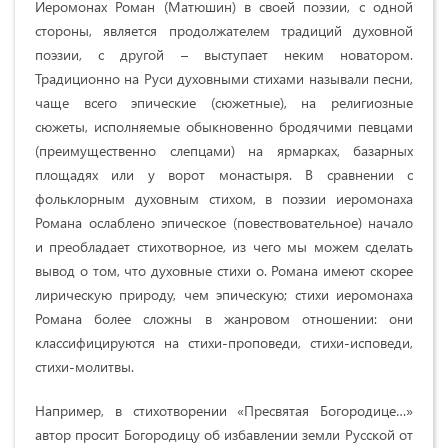
Иеромонах Роман (Матюшин) в своей поэзии, с одной
стороны, является продолжателем традиций духовной
поэзии, с другой – выступает неким новатором.
Традиционно на Руси духовными стихами называли песни,
чаще всего эпические (сюжетные), на религиозные
сюжеты, исполняемые обыкновенно бродячими певцами
(преимущественно слепцами) на ярмарках, базарных
площадях или у ворот монастыря. В сравнении с
фольклорным духовным стихом, в поэзии иеромонаха
Романа ослаблено эпическое (повествовательное) начало
и преобладает стихотворное, из чего мы можем сделать
вывод о том, что духовные стихи о. Романа имеют скорее
лирическую природу, чем эпическую; стихи иеромонаха
Романа более сложны в жанровом отношении: они
классифицируются на стихи-проповеди, стихи-исповеди,
стихи-молитвы.
Например, в стихотворении «Пресвятая Богородице…»
автор просит Богородицу об избавлении земли Русской от