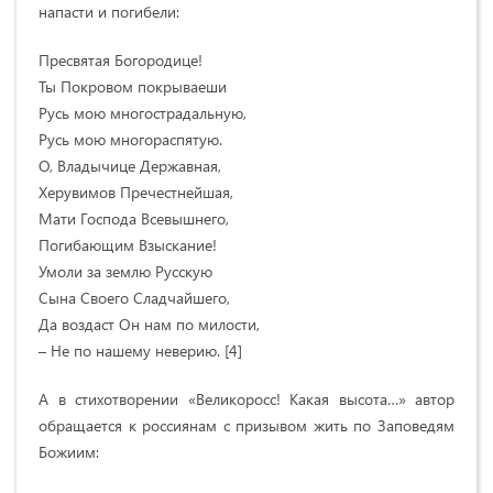
напасти и погибели:
Пресвятая Богородице!
Ты Покровом покрываеши
Русь мою многострадальную,
Русь мою многораспятую.
О, Владычице Державная,
Херувимов Пречестнейшая,
Мати Господа Всевышнего,
Погибающим Взыскание!
Умоли за землю Русскую
Сына Своего Сладчайшего,
Да воздаст Он нам по милости,
– Не по нашему неверию. [4]
А в стихотворении «Великоросс! Какая высота…» автор
обращается к россиянам с призывом жить по Заповедям
Божиим: