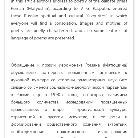
In this article authors address to poetry of the celibate priest
Roman (Matyushin), according to V. G. Rasputin, entered
those Russian spiritual and cultural “favourites” in which
everyone will find a consolation. Images and motives of
poetry are briefly characterized, and also some features of
language of poems are presented.
Обращение к поэзии иеромонаха Романа (Матюшина)
обусловлено, во-первых, повышенным интересом к
духовной культуре со стороны гуманитарных наук (что
связано со сменой социально-идеологической парадигмы
в России еще в 1990-е годы); во-вторых, наличием
большого количества исследований, посвященных
православной, а шире – христианской культуре,
отраженной в русском искусстве, и ее роли в
формировании общественного сознания; в-третьих,
необходимостью практического использования