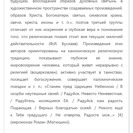
будущем, воссоздание образов духовных святынь в
художественном пространстве создаваемых произведений,
образов Христа, Богоматери, святых, символов храма,
свечи, креста, иконы и т. п.», поэтов третьей группы
отличает от них искренняя и глубокая вера и понимание
того, что религиозная поэзия стоит вне текущих мелочей
действительности (Ф.И. Буслаев). Произведения этих
авторов ориентированы на каноническую религиозную
традицию, показывают глубокое её знание,
мировоззрение человека, который живет неразрывно с
религией (воцерковлен), активно участвует в таинствах,
посещает богослужение, совершает паломнические
поездки и т. п.: «Станем пред Царицею Небесною / В
скорби неутешныя своей. / Радуйся, Невесто Неневестная,
/ Радуйтесь, молящиеся Ей. / Радуйся, нам радость
Подающая, / Верных благодатью осияй. / Никого ещё
к Тебе грядущаго / Не отвергла, Радосте моя…» [4]
(иеромонах Роман (Матюшин)).