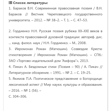
Список литературы:
1. Бараков В.Н. Современная православная поэзия / В.Н.
Бараков // Вестник Череповецкого государственного
университета. – 2012. – № 38–2. – Т. 1. – С. 47–53.
2. Гордиенко Н.Н. Русская поэзия рубежа XX–XXI веков в
контексте православной духовной традиции: автореф. дис.
… канд. филол. наук / Н.Н. Гордиенко. – М., 2008.
3. Иеромонах Роман (Матюшин). Созвездие Креста:
стихотворения / Иеромонах Роман (Матюшин). – СПб.:
ЗАО «Торгово-издательский дом “Амфора”», 2013.
4. Пикач А. Бездомные стихи (Поэзия – 90) / А. Пикач //
Литературное обозрение. – 1991. – № 2. – С. 19–25.
5. Якимов П.А. Поэтическое представление о Богородице:
лексический аспект // Мир науки, культуры и образования.
– 2016. – № 1 (56). –
С. 304–306.