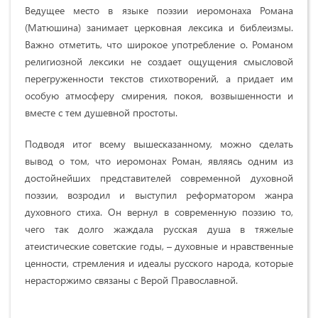
Ведущее место в языке поэзии иеромонаха Романа
(Матюшина) занимает церковная лексика и библеизмы.
Важно отметить, что широкое употребление о. Романом
религиозной лексики не создает ощущения смысловой
перегруженности текстов стихотворений, а придает им
особую атмосферу смирения, покоя, возвышенности и
вместе с тем душевной простоты.
Подводя итог всему вышесказанному, можно сделать
вывод о том, что иеромонах Роман, являясь одним из
достойнейших представителей современной духовной
поэзии, возродил и выступил реформатором жанра
духовного стиха. Он вернул в современную поэзию то,
чего так долго жаждала русская душа в тяжелые
атеистические советские годы, – духовные и нравственные
ценности, стремления и идеалы русского народа, которые
нерасторжимо связаны с Верой Православной.