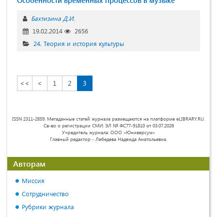
Бахтизина Д.И.
19.02.2014
2656
24. Теория и история культуры
<<
<
1
2
3
ISSN 2311-2859. Метаданные статей журнала размещаются на платформе eLIBRARY.RU.
Св-во о регистрации СМИ: ЭЛ № ФС77-91810 от 03.07.2026
Учредитель журнала: ООО «Юниверсум»
Главный редактор - Лебедева Надежда Анатольевна.
Авторам
Миссия
Сотрудничество
Рубрики журнала