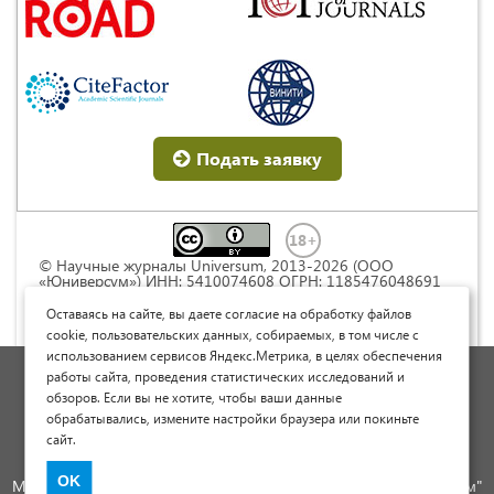
Подать заявку
© Научные журналы Universum, 2013-2026 (ООО
«Юниверсум») ИНН: 5410074608 ОГРН: 1185476048691
Это произведение доступно по
лицензии Creative
Commons « Attribution» («Атрибуция») 4.0
Оставаясь на сайте, вы даете согласие на обработку файлов
Непортированная
.
cookie, пользовательских данных, собираемых, в том числе с
использованием сервисов Яндекс.Метрика, в целях обеспечения
Политика обработки персональных данных
работы сайта, проведения статистических исследований и
обзоров. Если вы не хотите, чтобы ваши данные
Договор оферты
обрабатывались, измените настройки браузера или покиньте
Опубликовать научную статью
сайт.
Сайт научных статей и публикаций
OK
Международный научно-исследовательский журнал "Юниверсум"