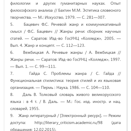
филологии и других гуманитарных науках. Опыт
философского анализа // Бахтин М.М. Эстетика словесного
творчества. — М.: Искусство, 1979. — С. 281—307.
5. Бацевич Ф.С. Речевой жанр и коммуникативный
смысл / Ф.С. Бацевич // Жанры речи: сборник научных
статей. — Саратов: Изд-во ГосУНЦ «Колледж», 2005. —
Вып. 4. Жанр и концепт. — С. 112—123.
6. Вежбицкая А. Речевые жанры / А. Вежбицкая //
Жанры речи. — Саратов: Изд-во ГосУНЦ «Колледж», 1997.
— Вып. 1. — С. 99—111.
7. Гайда С. Проблемы жанра / С. Гайда //
Функциональная стилистика: теория стилей и их языковая
организация. — Пермь : Наука, 1986. — С. 104—110.
8. Даль В. Толковый словарь живого великорусского
языка : в 4 т. / В. Даль. — М.: Гос. изд. иностр. и нац.
словарей, 1955.
9. Жанр литературный / [Электронный ресурс]. — Режим
доступа: http://literary_criticism.academic.ru/98 (дата
обращения: 12.02.2015).