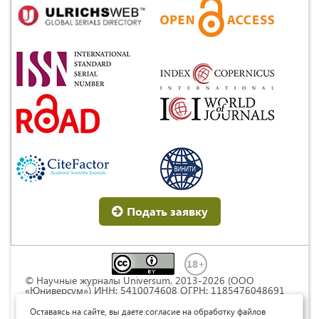
Подать заявку
© Научные журналы Universum, 2013-2026 (ООО
«Юниверсум») ИНН: 5410074608 ОГРН: 1185476048691
Это произведение доступно по
лицензии Creative
Commons « Attribution» («Атрибуция») 4.0
Оставаясь на сайте, вы даете согласие на обработку файлов