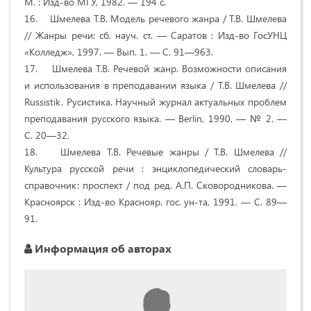
М. : Изд-во МГУ, 1982. — 194 с.
16. Шмелева Т.В. Модель речевого жанра / Т.В. Шмелева
// Жанры речи: сб. науч. ст. — Саратов : Изд-во ГосУНЦ
«Колледж», 1997. — Вып. 1. — С. 91—963.
17. Шмелева Т.В. Речевой жанр. Возможности описания
и использования в преподавании языка / Т.В. Шмелева //
Russistik. Русистика. Научный журнал актуальных проблем
преподавания русского языка. — Berlin, 1990. — № 2. —
С. 20—32.
18. Шмелева Т.В. Речевые жанры / Т.В. Шмелева //
Культура русской речи : энциклопедический словарь-
справочник: проспект / под ред. А.П. Сковородникова. —
Красноярск : Изд-во Краснояр. гос. ун-та, 1991. — С. 89—
91.
Информация об авторах