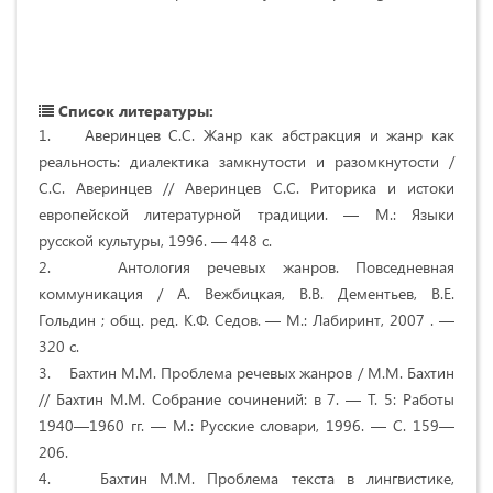
Список литературы:
1. Аверинцев С.С. Жанр как абстракция и жанр как
реальность: диалектика замкнутости и разомкнутости /
С.С. Аверинцев // Аверинцев С.С. Риторика и истоки
европейской литературной традиции. — М.: Языки
русской культуры, 1996. — 448 с.
2. Антология речевых жанров. Повседневная
коммуникация / А. Вежбицкая, В.В. Дементьев, В.Е.
Гольдин ; общ. ред. К.Ф. Седов. — М.: Лабиринт, 2007 . —
320 с.
3. Бахтин М.М. Проблема речевых жанров / М.М. Бахтин
// Бахтин М.М. Собрание сочинений: в 7. — Т. 5: Работы
1940—1960 гг. — М.: Русские словари, 1996. — С. 159—
206.
4. Бахтин М.М. Проблема текста в лингвистике,