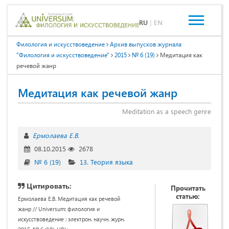
RU
|
EN
Филология и искусствоведение
Архив выпусков журнала
"Филология и искусствоведение"
2015
№ 6 (19)
Медитация как
речевой жанр
Медитация как речевой жанр
Meditation as a speech genre
Ермолаева Е.В.
08.10.2015
2678
№ 6 (19)
13. Теория языка
Цитировать:
Прочитать
статью:
Ермолаева Е.В. Медитация как речевой
жанр // Universum: филология и
искусствоведение : электрон. научн. журн.