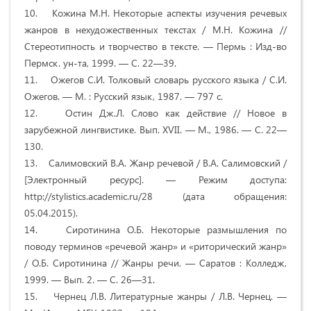
10. Кожина М.Н. Некоторые аспекты изучения речевых
жанров в нехудожественных текстах / М.Н. Кожина //
Стереотипность и творчество в тексте. — Пермь : Изд-во
Пермск. ун-та, 1999. — С. 22—39.
11. Ожегов С.И. Толковый словарь русского языка / С.И.
Ожегов. — М. : Русский язык, 1987. — 797 с.
12. Остин Дж.Л. Слово как действие // Новое в
зарубежной лингвистике. Вып. XVII. — М., 1986. — С. 22—
130.
13. Салимовский В.А. Жанр речевой / В.А. Салимовский /
[Электронный ресурс]. — Режим доступа:
http://stylistics.academic.ru/28 (дата обращения:
05.04.2015).
14. Сиротинина О.Б. Некоторые размышления по
поводу терминов «речевой жанр» и «риторический жанр»
/ О.Б. Сиротинина // Жанры речи. — Саратов : Колледж,
1999. — Вып. 2. — С. 26—31.
15. Чернец Л.В. Литературные жанры / Л.В. Чернец. —