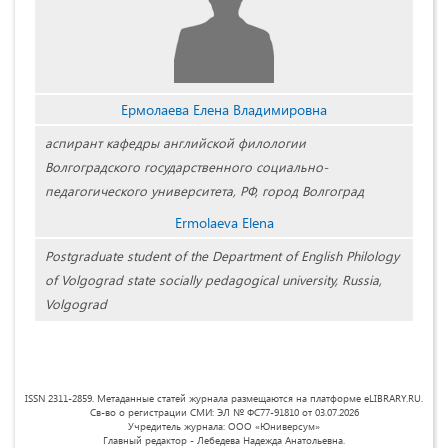
Ермолаева Елена Владимировна
аспирант кафедры английской филологии
Волгоградского государственного социально-
педагогического университета, РФ, город Волгоград
Ermolaeva Elena
Postgraduate student of the Department of English Philology
of Volgograd state socially pedagogical university, Russia,
Volgograd
ISSN 2311-2859. Метаданные статей журнала размещаются на платформе eLIBRARY.RU.
Св-во о регистрации СМИ: ЭЛ № ФС77-91810 от 03.07.2026
Учредитель журнала: ООО «Юниверсум»
Главный редактор - Лебедева Надежда Анатольевна.