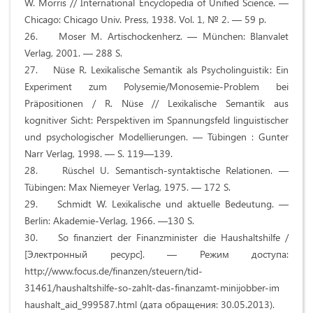
W. Morris // International Encyclopedia of Unified Science. —
Chicago: Chicago Univ. Press, 1938. Vol. 1, № 2. — 59 p.
26. Moser M. Artischockenherz. — München: Blanvalet
Verlag, 2001. — 288 S.
27. Nüse R. Lexikalische Semantik als Psycholinguistik: Ein
Experiment zum Polysemie/Monosemie-Problem bei
Präpositionen / R. Nüse // Lexikalische Semantik aus
kognitiver Sicht: Perspektiven im Spannungsfeld linguistischer
und psychologischer Modellierungen. — Tübingen : Gunter
Narr Verlag, 1998. — S. 119—139.
28. Rüschel U. Semantisch-syntaktische Relationen. —
Tübingen: Max Niemeyer Verlag, 1975. — 172 S.
29. Schmidt W. Lexikalische und aktuelle Bedeutung. —
Berlin: Akademie-Verlag, 1966. —130 S.
30. So finanziert der Finanzminister die Haushaltshilfe /
[Электронный ресурс]. — Режим доступа:
http://www.focus.de/finanzen/steuern/tid-
31461/haushaltshilfe-so-zahlt-das-finanzamt-minijobber-im
haushalt_aid_999587.html (дата обращения: 30.05.2013).