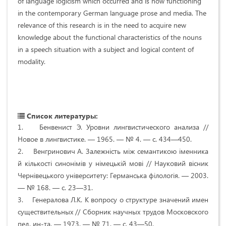
of language logicism which occurred and is now functioning
in the contemporary German language prose and media. The
relevance of this research is in the need to acquire new
knowledge about the functional characteristics of the nouns
in a speech situation with a subject and logical content of
modality.
Список литературы:
1. Бенвенист Э. Уровни лингвистического анализа //
Новое в лингвистике. — 1965. — № 4. — с. 434—450.
2. Венгринович А. Залежність між семантикою іменника
й кількості синонімів у німецькій мові // Науковий вісник
Чернівецького університету: Германська філологія. — 2003.
— № 168. — с. 23—31.
3. Генералова Л.К. К вопросу о структуре значений имен
существительных // Сборник научных трудов Московского
пед. ин-та. — 1973. — № 71. — с. 43—50.