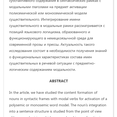
субстантивного содержания в синтаксических рамках с
модальными глаголами на предмет активации
полисемической или моносемической модели
существительного. Интегрирование имени
существительного в модальные рамки рассматривается с
позиций языкового логицизма, образованного и
функционирующего в немецкоязычной среде для
современной прозы и прессы. Актуальность такого
исследования состоит в необходимости получения знаний
о функциональных характеристиках состава имен
существительных в речевой ситуации с предметно-
логическим содержанием модальности.
ABSTRACT
In the article, we have studied the content formation of
nouns in syntactic frames with modal verbs for activation of a
polysemic or monosemic word model. The noun’s integration
into a sentence structure is studied from the point of view