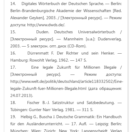
14. Digitales Wörterbuch der Deutschen Sprache. — Berlin:
Berlin-Brandenburgische Akademie der Wissenschaften [Red.
Alexander Geyken], 2003. / [Электронный ресурс]. — Режим
доступа: http://www.dwds.de/.
15. Duden. Deutsches Universalwörterbuch /
[Электронный ресурс]. — Mannheim [u.a.]: Dudenverlag,
2003. — 5 электрон. опт. диск (CD-Rom).
16. Dürrenmatt F. Der Richter und sein Henker. —
Hamburg: Rowohlt Verlag, 1962. — 147 S.
17. Eine legale Zukunft für Millionen Illegale /
[Электронный ресурс]. — Режим доступа:
http://www.welt.de/politik/deutschland/article118332502/Eine-
legale-Zukunft-fuer-Millionen-Illegale.html (дата обращения:
24.07.2013).
18. Fischer B.-J. Satzstruktur und Satzbedeutung. —
Tübingen: Gunter Narr Verlag, 1981. — 311 S.
19. Helbig G., Buscha J. Deutsche Grammatik: Ein Handbuch
für den Ausländerunterricht. — 17. Aufl. — Leipzig; Berlin;
München; Wien; Zürich; New York: Langenscheidt Verlag