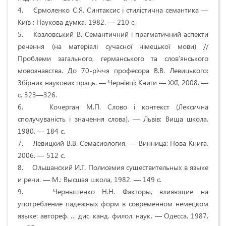
4. Єрмоленко С.Я. Синтаксис і стилістична семантика —
Київ : Наукова думка, 1982. — 210 с.
5. Козловський В. Семантичний і прагматичний аспекти
речення (на матеріалі сучасної німецької мови) //
Проблеми загального, германського та слов’янського
мовознавства. До 70-річчя професора В.В. Левицького:
Збірник наукових праць. — Чернівці: Книги — ХХІ, 2008. —
с. 323—326.
6. Кочерган М.П. Слово і контекст (Лексична
сполучуваність і значення слова). — Львів: Вища школа,
1980. — 184 с.
7. Левицкий В.В. Семасиология. — Винница: Нова Книга,
2006. — 512 с.
8. Ольшанский И.Г. Полисемия существительных в языке
и речи. — М.: Высшая школа, 1982. — 149 с.
9. Чернышенко Н.Н. Факторы, влияющие на
употребление падежных форм в современном немецком
языке: автореф. … дис. канд. филол. наук. — Одесса, 1987.