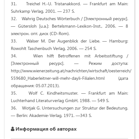
31. Treichel H.-U. Tristanakkord. — Frankfurt am Main:
Suhrkamp Verlag, 2001. — 237 S.
32. Wahrig Deutsches Wörterbuch / [Электронный ресурс].
— Gütersloh [u.a.]: Bertelsmann-Lexikon-Inst., 2006. — 8
электрон. опт. диск (CD-Rom).
33. Walser M. Der Augenblick der Liebe. — Hamburg:
Rowohlt Taschenbuch Verlag, 2006. — 254 S.
34. Wien hilft Betroffenen mit Arbeitsstiftung /
[Электронный ресурс]. — Режим доступа:
http://www.wienerzeitung.at/nachrichten/wirtschaft/oesterreich/
559680_Haberleitner-will-mehr-dayli-Filialen.html (дата
обращения: 05.07.2013).
35. Wolf C. Kindheitsmuster. — Frankfurt am Main:
Luchterhand Literaturverlag GmbH, 1988. — 549 S.
36. Wotjak G. Untersuchungen zur Struktur der Bedeutung.
— Berlin: Akademie-Verlag, 1971. —343 S.
Информация об авторах