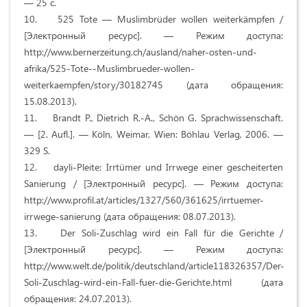
— 25 с.
10. 525 Tote — Muslimbrüder wollen weiterkämpfen /
[Электронный ресурс]. — Режим доступа:
http://www.bernerzeitung.ch/ausland/naher-osten-und-
afrika/525-Tote--Muslimbrueder-wollen-
weiterkaempfen/story/30182745 (дата обращения:
15.08.2013).
11. Brandt P., Dietrich R.-A., Schön G. Sprachwissenschaft.
— [2. Aufl.]. — Köln, Weimar, Wien: Böhlau Verlag, 2006. —
329 S.
12. dayli-Pleite: Irrtümer und Irrwege einer gescheiterten
Sanierung / [Электронный ресурс]. — Режим доступа:
http://www.profil.at/articles/1327/560/361625/irrtuemer-
irrwege-sanierung (дата обращения: 08.07.2013).
13. Der Soli-Zuschlag wird ein Fall für die Gerichte /
[Электронный ресурс]. — Режим доступа:
http://www.welt.de/politik/deutschland/article118326357/Der-
Soli-Zuschlag-wird-ein-Fall-fuer-die-Gerichte.html (дата
обращения: 24.07.2013).