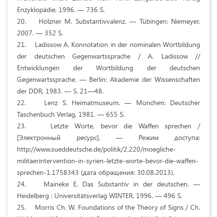
Enzyklopädie, 1996. — 736 S.
20. Hölzner M. Substantivvalenz. — Tübingen: Niemeyer,
2007. — 352 S.
21. Ladissow A. Konnotation in der nominalen Wortbildung
der deutschen Gegenwartssprache / A. Ladissow //
Entwicklungen der Wortbildung der deutschen
Gegenwartssprache. — Berlin: Akademie der Wissenschaften
der DDR, 1983. — S. 21—48.
22. Lenz S. Heimatmuseum. — München: Deutscher
Taschenbuch Verlag, 1981. — 655 S.
23. Letzte Worte, bevor die Waffen sprechen /
[Электронный ресурс]. — Режим доступа:
http://www.sueddeutsche.de/politik/2.220/moegliche-
militaerintervention-in-syrien-letzte-worte-bevor-die-waffen-
sprechen-1.1758343 (дата обращения: 30.08.2013).
24. Maineke E. Das Substantiv in der deutschen. —
Heidelberg : Universitätsverlag WINTER, 1996. — 496 S.
25. Morris Ch. W. Foundations of the Theory of Signs / Ch.