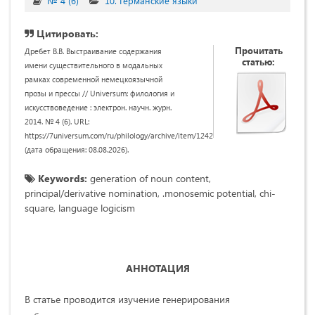
№ 4 (6)
10. Германские языки
Цитировать:
Прочитать
Дребет В.В. Выстраивание содержания
статью:
имени существительного в модальных
рамках современной немецкоязычной
прозы и прессы // Universum: филология и
искусствоведение : электрон. научн. журн.
2014. № 4 (6). URL:
https://7universum.com/ru/philology/archive/item/1242
(дата обращения: 08.08.2026).
Keywords:
generation of noun content,
principal/derivative nomination, .monosemic potential, chi-
square, language logicism
АННОТАЦИЯ
В статье проводится изучение генерирования