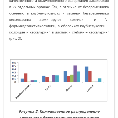
качественного и количественного содержания алкалоидов
в их отдельных органах. Так, в отличие от безвременника
осеннего в клубнелуковицах и семенах безвременника
кессельринга доминируют колхицин и N-
формилдезацетилколхицин, в оболочках клубнелуковиц –
колхицин и кессельринг, в листьях и стеблях – кессельринг
(рис. 2).
Рисунок 2. Количественное распределение
алкалоидов безвременника кессельринга: