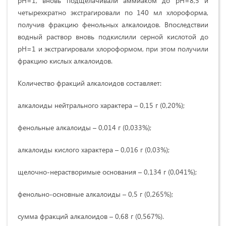
рН=1, вновь подщелачивали аммиаком до рН=8,5 и
четырехкратно экстрагировали по 140 мл хлороформа,
получив фракцию фенольных алкалоидов. Впоследствии
водный раствор вновь подкислили серной кислотой до
pH=1 и экстрагировали хлороформом, при этом получили
фракцию кислых алкалоидов.
Количество фракций алкалоидов составляет:
алкалоиды нейтрального характера – 0,15 г (0,20%);
фенольные алкалоиды – 0,014 г (0,033%);
алкалоиды кислого характера – 0,016 г (0,03%);
щелочно-нерастворимые основания – 0,134 г (0,041%);
фенольно-основные алкалоиды – 0,5 г (0,265%);
сумма фракций алкалоидов – 0,68 г (0,567%).