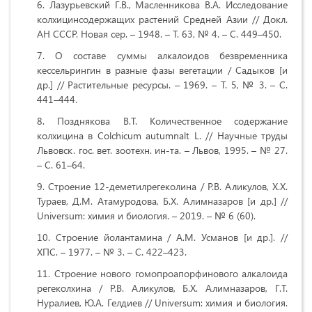
Лазурьевский Г.В., Масленникова В.А. Исследование
колхицинсодержащих растений Средней Азии // Докл.
АН СССР. Новая сер. – 1948. – Т. 63, № 4. – С. 449–450.
О составе суммы алкалоидов безвременника
кессельрингин в разные фазы вегетации / Садыков [и
др.] // Растительные ресурсы. – 1969. – Т. 5, № 3. – С.
441–444.
Позднякова В.Т. Количественное содержание
колхицина в Colchicum autumnalt L. // Научные труды
Львовск. гос. вет. зоотехн. ин-та. – Львов, 1995. – № 27.
– С. 61–64.
Строение 12-деметилрегеколина / Р.В. Аликулов, Х.Х.
Тураев, Д.М. Атамуродова, Б.Х. Алимназаров [и др.] //
Universum: химия и биология. – 2019. – № 6 (60).
Строение йолантамина / А.М. Усманов [и др.]. //
ХПС. – 1977. – № 3. – С. 422–423.
Строение нового гомопроапорфинового алкалоида
регеколхина / Р.В. Аликулов, Б.Х. Алимназаров, Г.Т.
Нуралиев, Ю.А. Гелдиев // Universum: химия и биология.