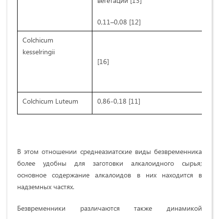
вегетации [13]
0,11–0,08 [12]
Colchicum
kesselringii
[16]
Colchicum Luteum
0,86-0,18 [11]
В этом отношении среднеазиатские виды безвременника
более удобны для заготовки алкалоидного сырья;
основное содержание алкалоидов в них находится в
надземных частях.
Безвременники различаются также динамикой