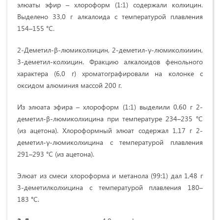
элюаты эфир – хлороформ (1:1) содержали колхицин.
Выделено 33,0 г алкалоида с температурой плавления
154–155 °C.
2-Деметил-β-люмиколхицин, 2-деметил-γ-люмиколхииин,
3-деметил-колхицин. Фракцию алкалоидов фенольного
характера (6,0 г) хроматографировали на колонке с
оксидом алюминия массой 200 г.
Из элюата эфира – хлороформ (1:1) выделили 0,60 г 2-
деметил-β-люмиколхицина при температуре 234–235 °С
(из ацетона). Хлороформный элюат содержал 1,17 г 2-
деметил-γ-люмиколхицина с температурой плавления
291–293 °С (из ацетона).
Элюат из смеси хлороформа и метанола (99:1) дал 1,48 г
3-деметилколхицина с температурой плавления 180–
183 °С.