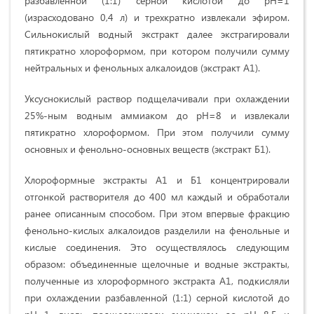
разбавленной (1:1) серной кислотой до рН=1
(израсходовано 0,4 л) и трехкратно извлекали эфиром.
Сильнокислый водный экстракт далее экстрагировали
пятикратно хлороформом, при котором получили сумму
нейтральных и фенольных алкалоидов (экстракт А1).
Уксуснокислый раствор подщелачивали при охлаждении
25%-ным водным аммиаком до рН=8 и извлекали
пятикратно хлороформом. При этом получили сумму
основных и фенольно-основных веществ (экстракт Б1).
Хлороформные экстракты А1 и Б1 концентрировали
отгонкой растворителя до 400 мл каждый и обработали
ранее описанным способом. При этом впервые фракцию
фенольно-кислых алкалоидов разделили на фенольные и
кислые соединения. Это осуществлялось следующим
образом: объединенные щелочные и водные экстракты,
полученные из хлороформного экстракта A1, подкисляли
при охлаждении разбавленной (1:1) серной кислотой до