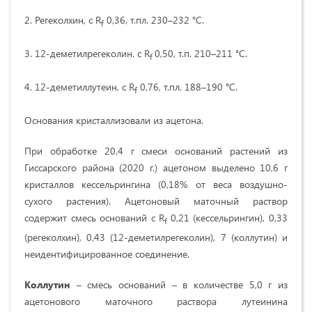
2. Регеколхин, с R
0,36, т.пл. 230–232 °С.
f
3. 12-деметилрегеколин. с R
0,50, т.п. 210–211 °С.
f
4. 12-деметиллутеин, с R
0,76, т.пл. 188–190 °С.
f
Основания кристаллизовали из ацетона.
При обработке 20,4 г смеси оснований растений из
Гиссарского района (2020 г.) ацетоном выделено 10,6 г
кристаллов кессельрингина (0,18% от веса воздушно-
сухого растения). Ацетоновый маточный раствор
содержит смесь оснований с R
0,21 (кессельрингин), 0,33
f
(регеколхин), 0,43 (12-деметилрегеколин), 7 (коллутин) и
неидентифицированное соединение.
Коллутин
– смесь оснований – в количестве 5,0 г из
ацетонового маточного раствора лутеинина