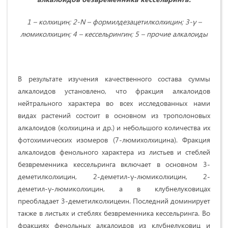
1 – колхицин; 2-N – формилдезацетилколхицин; 3-γ –
люмиколхицин; 4 – кессельрингин; 5 – прочие алкалоиды
В результате изучения качественного состава суммы
алкалоидов установлено, что фракция алкалоидов
нейтрального характера во всех исследованных нами
видах растений состоит в основном из трополоновых
алкалоидов (колхицина и др.) и небольшого количества их
фотохимических изомеров (7-люмихолхицина). Фракция
алкалоидов фенольного характера из листьев и стеблей
безвременника кессельринга включает в основном 3-
деметилколхицин, 2-деметил-γ-люмиколхицин, 2-
деметил-γ-люмиколхицин, а в клубнелуковицах
преобладает 3-деметилколхицеин. Последний доминирует
также в листьях и стеблях безвременника кессельринга. Во
фракциях фенольных алкалоидов из клубнелуковиц и