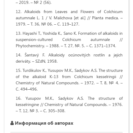
– 2019. – № 2 (56).
Alkaloids from Leaves and Flowers of Colchicum
autumnale L. 1 / V. Malichova [et al.] // Planta medica. –
1979. – Т. 36, № 06. – С. 119–127.
Hayashi T., Yoshida K., Sano K. Formation of alkaloids in
suspension-cultured Colchicum autumnale //
Phytochemistry. – 1988. – Т. 27, №. 5. – С. 1371–1374.
Šantavý F. Alkaloidy ocúnovitých rostlin a jejich
deriváty. – SZdN, 1958.
Turdikulov K., Yusupov M.K., Sadykov A.S. The structure
of the alkaloid K-13 from Colchicum kesselringii //
Chemistry of Natural Compounds. – 1972. – Т. 8, № 4. –
С. 494–496.
Yusupov M.K., Sadykov A.S. The structure of
kesselringine // Chemistry of Natural Compounds. – 1976.
– Т. 12, № 3. – С. 305–308.
Информация об авторах