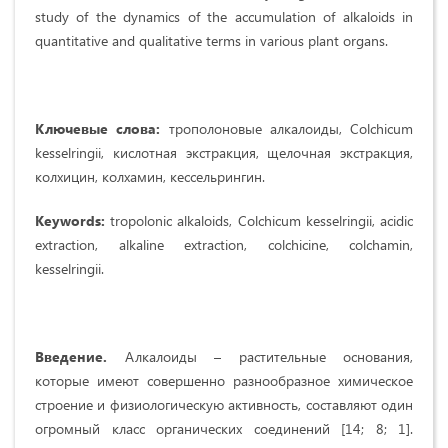
study of the dynamics of the accumulation of alkaloids in
quantitative and qualitative terms in various plant organs.
Ключевые слова:
трополоновые алкалоиды, Colchicum
kesselringii, кислотная экстракция, щелочная экстракция,
колхицин, колхамин, кессельрингин.
Кеу
words:
tropolonic alkaloids, Colchicum kesselringii, acidic
extraction, alkaline extraction, colchicine, colchamin,
kesselringii.
Введение.
Алкалоиды – растительные основания,
которые имеют совершенно разнообразное химическое
строение и физиологическую активность, составляют один
огромный класс органических соединений [14; 8; 1].