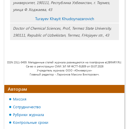
университет, 190111, Республика Узбекистан, г. Термез,
улица Ф. Ходжаева, 43
Turayev Khayit Khudoynazarovich
Doctor of Chemical Sciences, Prof., Termez State University,
190111, Republic of Uzbekistan, Termez, F.Hojayev str., 43
ISSN 2311-5459. Метаданные статей журнала размещаются на платформе eLIBRARY.RU.
Св-во о регистрации СМИ: ЭЛ № ФС77-91809 от 03.07.2026
Учредитель журнала: ООО «Юниверсум»
Главный редактор - Ларионов Максим Викторович.
Авторам
Миссия
Сотрудничество
Рубрики журнала
Контрольные сроки