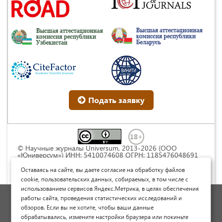
Подать заявку
© Научные журналы Universum, 2013-2026 (ООО
«Юниверсум») ИНН: 5410074608 ОГРН: 1185476048691
Это произведение доступно по
лицензии Creative
Commons « Attribution» («Атрибуция») 4.0
Оставаясь на сайте, вы даете согласие на обработку файлов
Непортированная
.
cookie, пользовательских данных, собираемых, в том числе с
использованием сервисов Яндекс.Метрика, в целях обеспечения
Политика обработки персональных данных
работы сайта, проведения статистических исследований и
обзоров. Если вы не хотите, чтобы ваши данные
Договор оферты
обрабатывались, измените настройки браузера или покиньте
Опубликовать научную статью