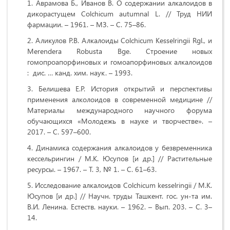
Аврамова Б., Иванов В. О содержании алкалоидов в
дикорастущем Colchicum autumnal L. // Труд НИИ
фармации. – 1961. – МЗ. – С. 75–86.
Аликулов Р.В. Алкалоиды Colchicum Kesselringii Rgl., и
Merendera Robusta Bge. Строение новых
гомопроапорфиновых и гомоапорфиновых алкалоидов
: дис. … канд. хим. наук. – 1993.
Белишева Е.Р. История открытий и перспективы
применения алколоидов в современной медицине //
Материалы международного научного форума
обучающихся «Молодежь в науке и творчестве». –
2017. – С. 597–600.
Динамика содержания алкалоидов у безвременника
кессельрингин / М.К. Юсупов [и др.] // Растительные
ресурсы. – 1967. – Т. 3, № 1. – С. 61–63.
Исследование алкалоидов Colchicum kesselringii / М.К.
Юсупов [и др.] // Научн. труды Ташкент. гос. ун-та им.
В.И. Ленина. Естеств. науки. – 1962. – Вып. 203. – C. 3–
14.