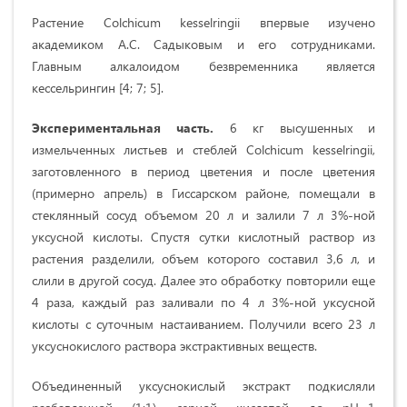
Растение Colchicum kesselringii впервые изучено
академиком А.С. Садыковым и его сотрудниками.
Главным алкалоидом безвременника является
кессельрингин [4; 7; 5].
Экспериментальная часть.
6 кг высушенных и
измельченных листьев и стеблей Colchicum kesselringii,
заготовленного в период цветения и после цветения
(примерно апрель) в Гиссарском районе, помещали в
стеклянный сосуд объемом 20 л и залили 7 л 3%-ной
уксусной кислоты. Спустя сутки кислотный раствор из
растения разделили, объем которого составил 3,6 л, и
слили в другой сосуд. Далее это обработку повторили еще
4 раза, каждый раз заливали по 4 л 3%-ной уксусной
кислоты с суточным настаиванием. Получили всего 23 л
уксуснокислого раствора экстрактивных веществ.
Объединенный уксуснокислый экстракт подкисляли