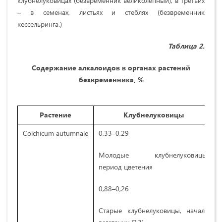
клубнелуковицах (безвременник великолепный), в третьих
– в семенах, листьях и стеблях (безвременник
кессельринга.)
Таблица 2.
Содержание алкалоидов в органах растений
безвременника, %
Растение
Клубнелуковицы
Colchicum autumnale
0,33–0,29
Молодые клубнелуковицы,
период цветения
0,88–0,26
Старые клубнелуковицы, начало