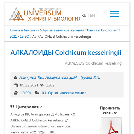
RU
|
EN
Химия и биология
Архив выпусков журнала "Химия и биология"
2021
12(90)
АЛКАЛОИДЫ Colchicum kesselringii
АЛКАЛОИДЫ Colchicum kesselringii
ALKALOIDS Colchicum kesselringii
Аликулов Р.В.
Атамуратова Д.М.
Тураев Х.Х.
05.12.2021
1282
12(90)
03. Органическая химия
Цитировать:
Прочитать
статью:
Аликулов Р.В., Атамуратова Д.М., Тураев Х.Х.
АЛКАЛОИДЫ Colchicum kesselringii //
Universum: химия и биология : электрон.
научн. журн. 2021. 12(90). URL: