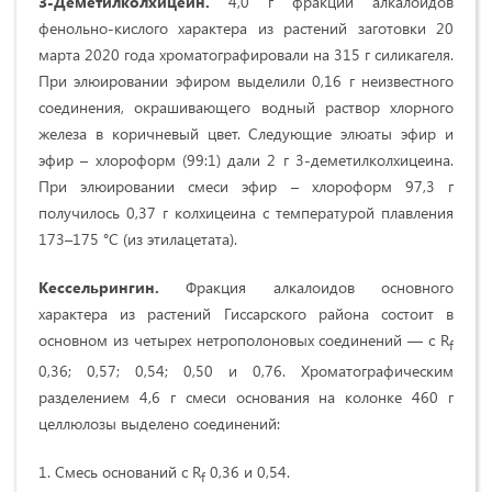
3-Деметилколхицеин.
4,0 г фракции алкалоидов
фенольно-кислого характера из растений заготовки 20
марта 2020 года хроматографировали на 315 г силикагеля.
При элюировании эфиром выделили 0,16 г неизвестного
соединения, окрашивающего водный раствор хлорного
железа в коричневый цвет. Следующие элюаты эфир и
эфир – хлороформ (99:1) дали 2 г 3-деметилколхицеина.
При элюировании смеси эфир – хлороформ 97,3 г
получилось 0,37 г колхицеина с температурой плавления
173–175 °С (из этилацетата).
Кессельрингин.
Фракция алкалоидов основного
характера из растений Гиссарского района состоит в
основном из четырех нетрополоновых соединений — с R
f
0,36; 0,57; 0,54; 0,50 и 0,76. Хроматографическим
разделением 4,6 г смеси основания на колонке 460 г
целлюлозы выделено соединений:
1. Смесь оснований с R
0,36 и 0,54.
f