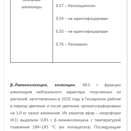
0,57 – Кессельрингин
алкалоиды
0,54 – не идентифицирован
0,50 – не идентифицирован
0,76 – Регеламин
β-Люмиколхицин, колхицин.
48,5 г фракции
алкалоидов нейтрального характера, полученных из
растений, заготовленных в 2020 году в Гиссарском районе
в период цветения и после цветения, хроматографировали
на 1,0 кг окиси алюминия. Из элюатов эфир – хлороформ
(4:1) выделили 0,85 г β-люмиколхицина с температурой
плавления 184–185 °С (из этилацетата). Последующие