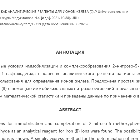
АК АНАЛИТИЧЕСКИЕ РЕАГЕНТЫ ДЛЯ ИОНОВ ЖЕЛЕЗА (II) // Universum: химия и
. журн. Мадусманова Н.К. [и др.]. 2021. 10(88). URL:
/nature/archive/item/12319 (дата обращения: 06.08.2026).
АННОТАЦИЯ
ые условия иммобилизации и комплексообразования 2-нитрозо-5-
-1-нафтальдегида в качестве аналитического реагента на ионы же
ользования для определения ионов железа. Предложена простая, э
 (II) с помощью иммобилизованных нитрозосоединений в реальных о
 математической статистики и приведены данные по применению в 
ABSTRACT
ons for immobilization and complexation of 2-nitroso-5-methoxyphe
yde as an analytical reagent for iron (II) ions were found. The possibilit
 ions is shown. A simple, express method for the determination of iron 