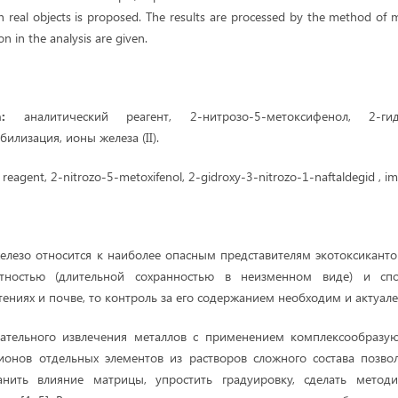
 real objects is proposed. The results are processed by the method of ma
n in the analysis are given.
:
аналитический реагент, 2-нитрозо-5-метоксифенол, 2-гидр
илизация, ионы железа (II).
l reagent, 2-nitrozo-5-metoxifenol, 2-gidroxy-3-nitrozo-1-naftaldegid , imm
 железо относится к наиболее опасным представителям экотоксиканто
нтностью (длительной сохранностью в неизменном виде) и сп
тениях и почве, то контроль за его содержанием необходим и актуален
ательного извлечения металлов с применением комплексообразу
ионов отдельных элементов из растворов сложного состава позвол
анить влияние матрицы, упростить градуировку, сделать метод