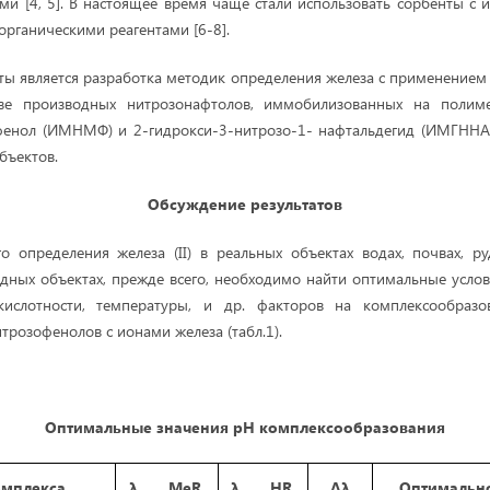
и [4, 5]. В настоящее время чаще стали использовать сорбенты 
органическими реагентами [6-8].
ы является разработка методик определения железа с применением
ове производных нитрозонафтолов, иммобилизованных на полиме
фенол (ИМНМФ) и 2-гидрокси-3-нитрозо-1- нафтальдегид (ИМГННА)
бъектов.
Обсуждение результатов
о определения железа (II) в реальных объектах водах, почвах, 
дных объектах, прежде всего, необходимо найти оптимальные услов
ислотности, температуры, и др. факторов на комплексообразо
трозофенолов с ионами железа (табл.1).
Оптимальные значения
pH
комплексообразования
омплекса
λ
MeR,
λ
HR,
Δλ
Оптимально