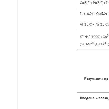
Cu(5,0)+Pb(3,0)+Fe
Fe (10,0)+ Cu(5,0)
Al (10,0)+ Ni (10,0).
+
+
2
K
,Na
(1000)+Co
2+
3+
(5)+Mn
(1)+Fe
Результаты п
Введено железа,