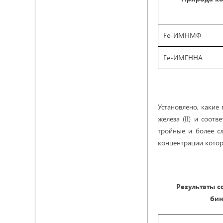
Fe-ИМНМФ
Fe-ИМГННА
Установлено, какие
железа (II) и соот
тройные и более с
концентрации котор
Результаты 
бин