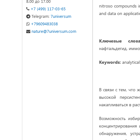
8.00 до 17.00
nitroso compounds in
+7 (499) 117-03-65
and data on applicatio
Telegram:
7universum
+79609483038
nature@7universum.com
Ключевые слова
нафтальдегид, иммоб
Keywords:
analytica
В связи с тем, что
высокой персисте
накапливаться в рас
Возможность избир
концентрирования 
обнаружения, устр