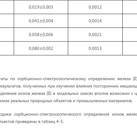
0,019±0,003
0,0012
0,041±0,004
0,0014
0,058±0,006
0,0021
0,080±0,002
0,0013
таты по сорбционно-спектроскопическому определению железа (II
 результатов, полученных при изучении влияния посторонних мешаю
еделение ионов железа (II) в модельных смесях вполне возможно с
ализе реальных природных объектов и промышленных материалов.
одики сорбционно-спектроскопического определения ионов желез
бъектов приведены в таблиц 4-5.