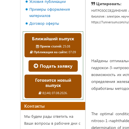
Условия публикации
Цитировать:
Примеры оформления
НИТРОЗОСОЕДИНЕНИЯ - К
материалов
биология : электрон. научн
https://7universum.com/ru
Договор оферты
Ближайший выпуск
Прием статей:
25.08
Публикация на сайте:
07.09
Найдены оптимальн
Подать заявку
гидрокси-3-нитрозо
возможность их исп
Готовится новый
определения железа
выпуск
обработаны методом
8(146) 07.08.2026.
Контакты
The optimal conditi
Мы будем рады ответить на
nitroso-1-naphthaldeh
Ваши вопросы в рабочие дни с
determination of iron