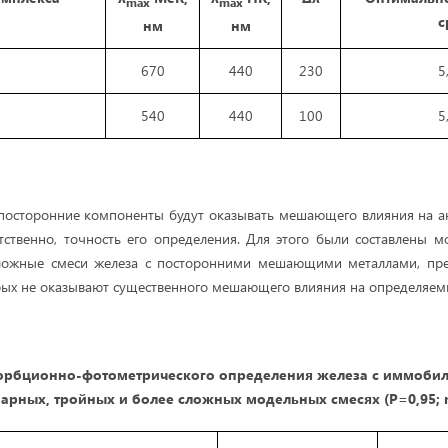
max
max
с
нм
нм
670
440
230
5
540
440
100
5
 посторонние компоненты будут оказывать мешающего влияния на а
ветственно, точность его определения. Для этого были составлены 
ложные смеси железа с посторонними мешающими металлами, пр
ых не оказывают существенного мешающего влияния на определяемые
сорбционно-фотометрического определения железа с
иммобил
арных, тройных и более сложных модельных смесях (Р=0,95;