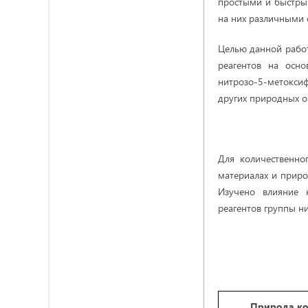
простыми и быстрым
на них различными 
Целью данной работ
реагентов на осн
нитрозо-5-метокси
других природных о
Для количественног
материалах и приро
Изучено влияние к
реагентов группы ни
Природа к