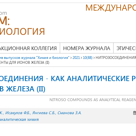
МЕЖДУНАР
АКЦИОННАЯ КОЛЛЕГИЯ
НОМЕРА ЖУРНАЛА
ЭТИЧЕС
ив выпусков журнала "Химия и биология"
2021
10(88)
НИТРОЗОСОЕДИНЕНИЯ 
НТЫ ДЛЯ ИОНОВ ЖЕЛЕЗА (II)
ОЕДИНЕНИЯ - КАК АНАЛИТИЧЕСКИЕ Р
 ЖЕЛЕЗА (II)
NITROSO COMPOUNDS AS ANALYTICAL REAGENTS
К.
Исакулов Ф.Б.
Янгиева С.Б.
Сманова З.А.
 Аналитическая химия