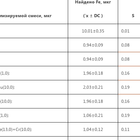
Найдено Fe, мкг
ализируемой смеси, мкг
(`x ± DC )
S
10,01±0,35
0,01
0,94±0,09
0,08
0,94±0,09
0,08
1,0);
1,96±0,18
0,16
u(10,0);
2,03±0,21
0,19
(10,0);
1,96±0,18
0,16
1,0);
1,06±0,21
0,19
e(13,0)+Cr(10,0);
1,04±0,12
0,11