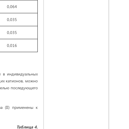
0,064
0,035
0,035
0,016
) в индивидуальных
щих катионов, можно
 целью последующего
а (II) применены к
Таблица 4.