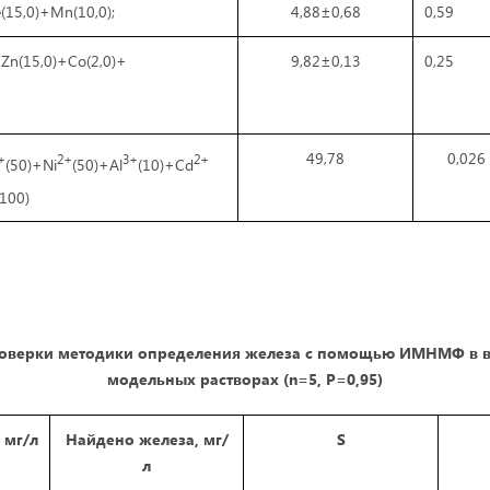
(15,0)+Mn(10,0);
4,88±0,68
0,59
+Zn(15,0)+Cо(2,0)+
9,82±0,13
0,25
49,78
0,026
+
2+
3+
2+
(50)+Ni
(50)+Al
(10)+Cd
(100)
роверки методики определения железа с помощью ИМНМФ в в
модельных растворах (
n
=5,
P
=0,95)
 мг/л
Найдено железа, мг/
S
л