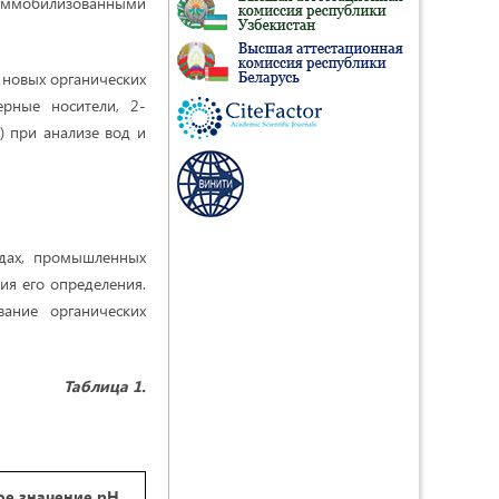
с иммобилизованными
 новых органических
рные носители, 2-
 при анализе вод и
рудах, промышленных
ия его определения.
вание органических
Таблица
1.
е значение pH