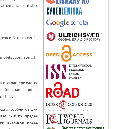
thematical statistics
окси-3-нитрозо-1-
obilisation, iron(II)
в и характеризуются
особностью хорошо
 [1-3].
ющих сорбентов для
яет снизить предел
ики анализов более