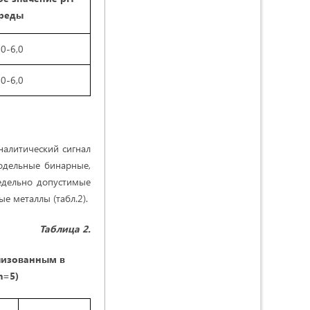
реды
,0-6,0
,0-6,0
налитический сигнал
модельные бинарные,
едельно допустимые
 металлы (табл.2).
Таблица
2.
изованным в
n=5)