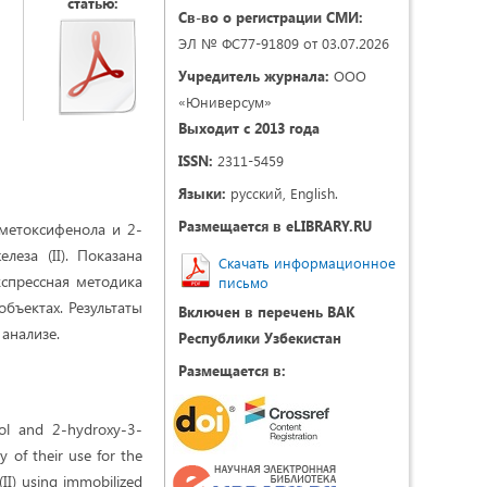
статью:
Св-во о регистрации СМИ:
ЭЛ № ФС77-91809 от 03.07.2026
Учредитель журнала:
ООО
«Юниверсум»
Выходит с 2013 года
ISSN:
2311-5459
Языки:
русский, English.
Размещается в eLIBRARY.RU
метоксифенола и 2-
леза (II). Показана
Скачать информационное
кспрессная методика
письмо
бъектах. Результаты
Включен в перечень ВАК
анализе.
Республики Узбекистан
Размещается в:
nol and 2-hydroxy-3-
y of their use for the
(II) using immobilized