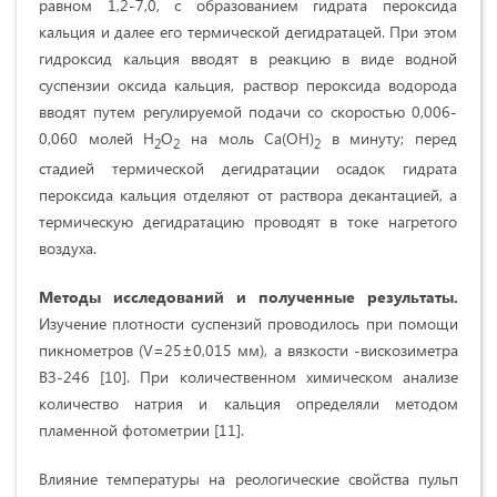
равном 1,2-7,0, с образованием гидрата пероксида
кальция и далее его термической дегидратацей. При этом
гидроксид кальция вводят в реакцию в виде водной
суспензии оксида кальция, раствор пероксида водорода
вводят путем регулируемой подачи со скоростью 0,006-
0,060 молей Н
О
на моль Са(ОН)
в минуту; перед
2
2
2
стадией термической дегидратации осадок гидрата
пероксида кальция отделяют от раствора декантацией, а
термическую дегидратацию проводят в токе нагретого
воздуха.
Методы исследований и полученные результаты.
Изучение плотности суспензий проводилось при помощи
пикнометров (V=25±0,015 мм), а вязкости -вискозиметра
ВЗ-246 [10]. При количественном химическом анализе
количество натрия и кальция определяли методом
пламенной фотометрии [11].
Влияние температуры на реологические свойства пульп