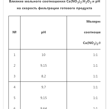
Влияние мольного соотношения
Ca
(
NO
)
:
H
O
и рН
3
2
2
2
на скорость фильтрации готового продукта
Молярные
№
рН
соотношения
Ca
(
NO
)
:
H
O
2
2
2
2
1
10
1:1
2
9,15
1:1
3
8,2
1:1
4
9,7
1:1
5
9,15
1:1
6
9,64
1:1