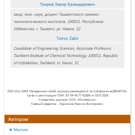
Тоиров Закир Каландарович
канд. техн. наук, доцент Ташкентского химико-
технологического института, 100011, Республика
Узбекистан, г. Ташкент, ул. Навои, 32
Tоirov Zakir
Candidate of Engineering Sciences, Associate Professor,
Tashkent Institute of Chemical Technology, 100011, Republic
of Uzbekistan, Tashkent, st. Navoi, 32
ISSN 2311-5459. Метаданные статей журнала размещаются на платформе eLIBRARY.RU.
Св-во о регистрации СМИ: ЭЛ № ФС77-91809 от 03.07.2026
Учредитель журнала: ООО «Юниверсум»
Главный редактор - Ларионов Максим Викторович.
Авторам
Миссия