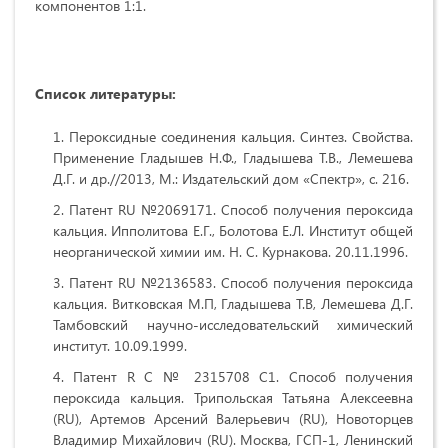
компонентов 1:1.
Список литературы:
Пероксидные соединения кальция. Синтез. Свойства.
Применение Гладышев Н.Ф., Гладышева Т.В., Лемешева
Д.Г. и др.//2013, М.: Издательский дом «Спектр», с. 216.
Патент RU №2069171. Способ получения пероксида
кальция. Ипполитова Е.Г., Болотова Е.Л. Институт общей
неорганической химии им. Н. С. Курнакова. 20.11.1996.
Патент RU №2136583. Способ получения пероксида
кальция. Витковская М.П, Гладышева Т.В, Лемешева Д.Г.
Тамбовский научно-исследовательский химический
институт. 10.09.1999.
Патент R С № 2315708 C1. Способ получения
пероксида кальция. Трипольская Татьяна Алексеевна
(RU), Артемов Арсений Валерьевич (RU), Новоторцев
Владимир Михайлович (RU). Москва, ГСП-1, Ленинский