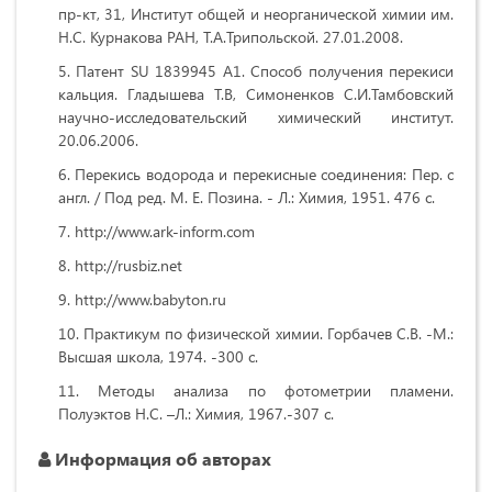
пр-кт, 31, Институт общей и неорганической химии им.
Н.С. Курнакова РАН, Т.А.Трипольской. 27.01.2008.
Патент SU 1839945 А1. Способ получения перекиси
кальция. Гладышева Т.В, Симоненков С.И.Тамбовский
научно-исследовательский химический институт.
20.06.2006.
Перекись водорода и перекисные соединения: Пер. с
англ. / Под ред. М. Е. Позина. - Л.: Химия, 1951. 476 с.
http://www.ark-inform.com
http://rusbiz.net
http://www.babyton.ru
Практикум по физической химии. Горбачев С.В. -М.:
Высшая школа, 1974. -300 с.
Методы анализа по фотометрии пламени.
Полуэктов Н.С. –Л.: Химия, 1967.-307 с.
Информация об авторах