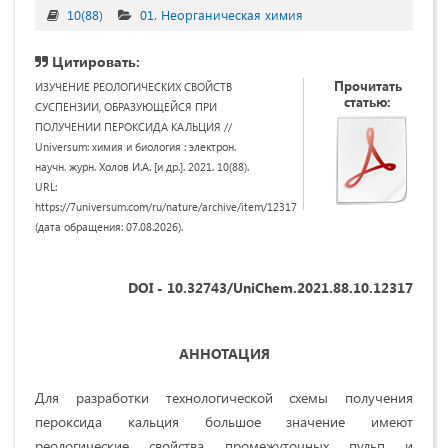
10(88)
01. Неорганическая химия
Цитировать:
Прочитать
ИЗУЧЕНИЕ РЕОЛОГИЧЕСКИХ СВОЙСТВ
статью:
СУСПЕНЗИИ, ОБРАЗУЮЩЕЙСЯ ПРИ
ПОЛУЧЕНИИ ПЕРОКСИДА КАЛЬЦИЯ //
Universum: химия и биология : электрон.
научн. журн. Холов И.А. [и др.]. 2021. 10(88).
URL:
https://7universum.com/ru/nature/archive/item/12317
(дата обращения: 07.08.2026).
DOI - 10.32743/UniChem.2021.88.10.12317
АННОТАЦИЯ
Для разработки технологической схемы получения
пероксида кальция большое значение имеют
реологические свойства промежуточных пульп и