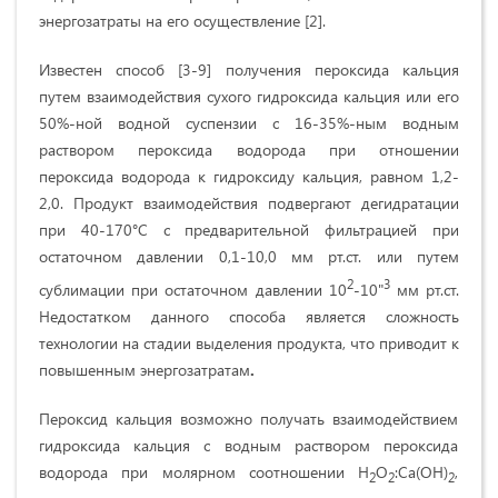
энергозатраты на его осуществление
[2].
Известен способ [3-9] получения пероксида кальция
путем взаимодействия сухого гидроксида кальция или его
50%-ной водной суспензии с 16-35%-ным водным
раствором пероксида водорода при отношении
пероксида водорода к гидроксиду кальция, равном 1,2-
2,0. Продукт взаимодействия подвергают дегидратации
при 40-170°С с предварительной фильтрацией при
остаточном давлении 0,1-10,0 мм рт.ст. или путем
2
3
сублимации при остаточном давлении 10
-10"
мм рт.ст.
Недостатком данного способа является сложность
технологии на стадии выделения продукта, что приводит к
повышенным энергозатратам
.
Пероксид кальция возможно получать взаимодействием
гидроксида кальция с водным раствором пероксида
водорода при молярном соотношении Н
О
:Са(ОН)
,
2
2
2