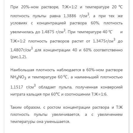
При 20%-ном растворе, Т:Ж=1:2 и температуре 20℃
3
плотность пульпы равна 1,3886 г/см
, а при тех же
условиях с концентрацией раствора 60%,
плотность
3
увеличилась до 1.4875 г/см
. При температуре 40
℃
и
3
Т:Ж=1:2 плотность растворов растет от 1,3475г/см
до
3
1,4807г/см
для концентрации 40 и 60% соответственно
(рис.1,2).
Наибольшая плотность наблюдается в 60%-ном растворе
NH
NO
и температуре 60℃, а наименьшей плотностью
4
3
3
1,1517 г/см
обладает пульпа, полученная конверсией
нитрата кальция при 60℃ и соотношении Т:Ж=1:6.
Таким образом, с ростом концентрации раствора и Т:Ж
плотность пульпы увеличивается, а с увеличением
температуры она уменьшается.