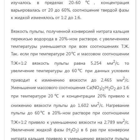
изучалось в пределах 20-60℃, концентрация
варьировалась от 20 до 60%, соотношение твердой фазы
к жидкой изменялось от 1:2 до 1:6.
Вязкость пульпы, полученной конверсией нитрата кальция
перекисью водорода в 20%-ном растворе, с увеличением
температуры уменьшается при всех соотношениях Т:Ж.
Так, если при температуре 20℃ и массовом соотношении
2
Т:Ж=1:2 вязкость пульпы равна 5,254 мм
/с, то
увеличение температуры до 60℃ при данных условиях
2
приводит к изменению вязкости до 2,465 мм
/с.
Уменьшение массового соотношения Са(NO
)
:Н
О
до 1:6
3
2
2
2
при температуре 20℃ и концентрации 20% привело к
2
снижению вязкости пульпы до 1,602 мм
/с. Нагревание
пульпы до 60℃ в 20%-ном растворе при соотношении
2
Т:Ж=1:2 привело к уменьшению вязкости на 2,789 мм
/с.
Увеличение жидкой фазы (Н
О
) в 6 раз при конверсии
2
2
нитрата кальция привело к уменьшению вязкости пульпы