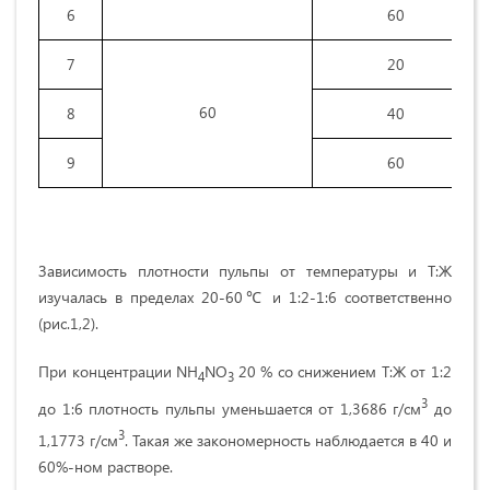
6
60
7
20
60
8
40
9
60
Зависимость плотности пульпы от температуры и Т:Ж
изучалась в пределах 20-60℃ и 1:2-1:6 соответственно
(рис.1,2).
При концентрации NH
NO
20 %
со снижением Т:Ж от 1:2
4
3
3
до 1:6 плотность пульпы уменьшается от 1,3686 г/см
до
3
1,1773 г/см
. Такая же закономерность наблюдается в 40 и
60%-ном растворе.