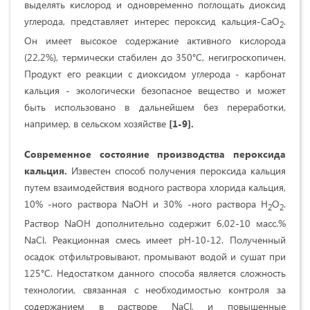
выделять кислород и одновременно поглощать диоксид
углерода, представляет интерес пероксид кальция-CaO
.
2
Он имеет высокое содержание активного кислорода
(22,2%), термически стабилен до 350°С, негигроскопичен.
Продукт его реакции с диоксидом углерода - карбонат
кальция - экологически безопасное вещество и может
быть использовано в дальнейшем без переработки,
например, в сельском хозяйстве
[1-9].
Современное состояние производства пероксида
кальция.
Известен способ
получения пероксида кальция
путем взаимодействия водного раствора хлорида кальция,
10% -ного раствора NaOH и 30% -ного раствора H
O
.
2
2
Раствор NaOH дополнительно содержит 6,02-10 масс.%
NaCl. Реакционная смесь имеет рН-10-12. Полученный
осадок отфильтровывают, промывают водой и сушат при
125°С. Недостатком данного способа является сложность
технологии, связанная с необходимостью контроля за
содержанием в растворе NaCl, и повышенные