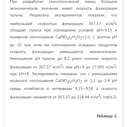
При разработке технологической схемы большое
экономическое значение имеет скорость фильтрации
пульпы. Результаты экспериментов показали, что
2
наибольшей скоростью фильтрации 307,37 кг/м
с
обладает пульпа при соблюдении условий: рН=9,15 и
молярное соотношение Ca(NO
)
:H
O
=1:1. С ростом рН
3
2
2
2
до 10 при этом же соотношении исходных продуктов
скорость фильтрации уменьшается незначительно.
Уменьшение рН пульпы до 8,2 резко снизило скорость
2
2
фильтрации от 307,37 кг/м
с при рН=9 до 17,395 кг/м
с
при рН=8. Эксперименты показали, что с уменьшением
мольного соотношения Ca(NO
)
:H
O
от 1:1 до 1:4 рН
3
2
2
2
среды колеблется в интервалах 9,15÷9,58 а скорость
2
фильтрации снижается от 307,37
до 228,44 кг/м
с (табл.2).
Таблица 2.