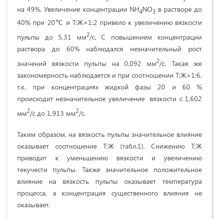
на 49%. Увеличение концентрации NH
NO
в растворе до
4
3
40% при 20℃ и Т:Ж=1:2 привело к увеличению вязкости
2
пульпы до 5,31 мм
/с. С повышением концентрации
раствора до 60% наблюдался незначительный рост
2
значений вязкости пульпы на 0,092 мм
/с. Такая же
закономерность наблюдается и при соотношении Т:Ж=1:6,
т.к. при концентрациях жидкой фазы 20 и 60 %
происходит незначительное увеличение вязкости с 1,602
2
2
мм
/с до 1,913 мм
/с.
Таким образом, на вязкость пульпы значительное влияние
оказывает соотношение Т:Ж (табл.1). Снижению Т:Ж
приводит к уменьшению вязкости и увеличению
текучести пульпы. Также значительное положительное
влияние на вязкость пульпы оказывает температура
процесса, а концентрация существенного влияния не
оказывает.