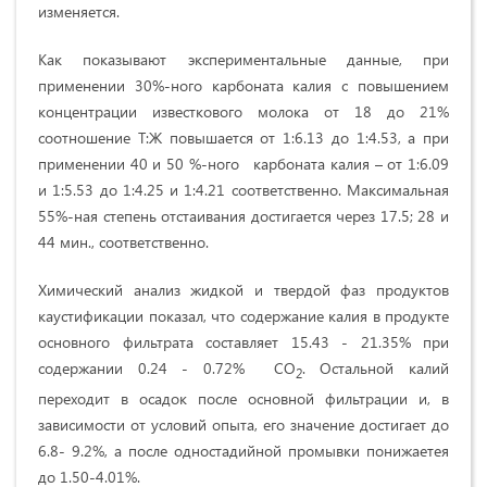
изменяется.
Как показывают экспериментальные данные, при
применении 30%-ного карбоната калия с повышением
концентрации известкового молока от 18 до 21%
соотношение Т꞉Ж повышается от 1꞉6.13 до 1꞉4.53, а при
применении 40 и 50 %-ного карбоната калия – от 1꞉6.09
и 1꞉5.53 до 1꞉4.25 и 1꞉4.21 соответственно. Максимальная
55%-ная степень отстаивания достигается через 17.5; 28 и
44 мин., соответственно.
Химический анализ жидкой и твердой фаз продуктов
каустификации показал, что содержание калия в продукте
основного фильтрата составляет 15.43 - 21.35% при
содержании 0.24 - 0.72% СО
. Остальной калий
2
переходит в осадок после основной фильтрации и, в
зависимости от условий опыта, его значение достигает до
6.8- 9.2%, а после одностадийной промывки понижаетея
до 1.50-4.01%.