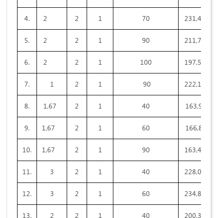
4.
2
2
1
70
231,4
8
5.
2
2
1
90
211,7
9
6.
2
2
1
100
197,5
9
7.
1
2
1
90
222,1
8
8.
1,67
2
1
40
163,9
8
9.
1,67
2
1
60
166,8
7
10.
1,67
2
1
90
163,4
6
11.
3
2
1
40
228,0
8
12.
3
2
1
60
234,8
13.
2
2
1
40
200,3
1