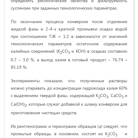
определить реологические свойства и фильтруемость
суспензии при заданных технологических параметрах.
По окончании процесса конверсии после отделения
жидкой фазы и 2-4-х кратной промывки осадка водой
при соотношении Т:Ж = 1:2 в зависимости от значений
технологических параметров остаточное содержание
калийных соединений (К
СО
и КОН) в осадках составило
2
3
0.7 – 3.0 %, а выход калия в готовый продукт – 76.74 –
85.19 %.
Эксперименты показали, что, полученные растворы
можно упаривать до концентрации гидроксида калия 60%
с выделением твердой фазы, содержащей К
СО
, СаСО
и
2
3
3
Са(ОН)
, которые служат добавкой к шламу конверсии для
2
приготовления чистящих средств.
Из рентгенограмм и термограмм образцов (
а)
следует, что
промытые образцы, в основном, состоят из К
СО
и
2
3