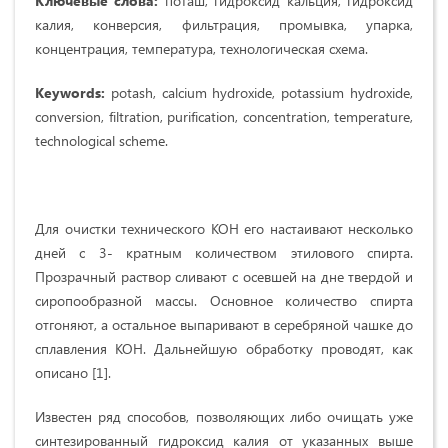
Ключевые слова:
поташ, гидроксид кальция, гидроксид
калия, конверсия, фильтрация, промывка, упарка,
концентрация, температура, технологическая схема.
Keywords:
potash, calcium hydroxide, potassium hydroxide,
conversion, filtration, purification, concentration, temperature,
technological scheme.
Для очистки технического КОН его настаивают несколько
дней с 3- кратным количеством этилового спирта.
Прозрачный раствор сливают с осевшей на дне твердой и
сиропообразной массы. Основное количество спирта
отгоняют, а остальное выпаривают в серебряной чашке до
сплавления КОН. Дальнейшую обработку проводят, как
описано [1].
Известен ряд способов, позволяющих либо очищать уже
синтезированный гидроксид калия от указанных выше