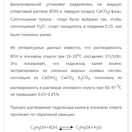
фильтровальной установке разделялась на жидкую
(спиртовый раствор КОН) и твердую (осадок СаСО
) фазы.
3
Соотношение пульпа : спирт было выбрано так, чтобы
соотношение Н
О : спирт находилось в пределах 0.25, как
2
было показано ранее.
Из литературных данных известно, что растворимость
о
КОН в этиловом спирте при 18-20
С составляет 37г/100г.
Это показывает, что гидроксид калия можно
экстрагировать из сложных водных солевых систем,
состоящих из Са(ОН)
СаСО
К
СО
, поскольку их
2,
3,
2
3
0
растворимость в растворах этилового спирта при 60-97
С
не превышает 0.03-0.05%.
Процесс растворения гидроксида калия в этиловом спирте
протекает по обратимой реакции:
С
Н
ОН+КОН
С
Н
ОК+Н
О
2
5
2
5
2