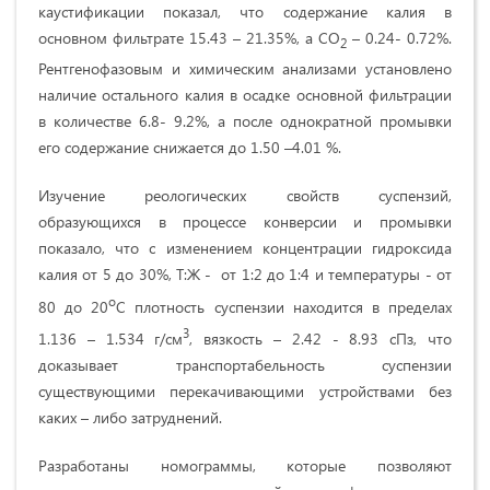
каустификации показал, что содержание калия в
основном фильтрате 15.43 – 21.35%, а СО
– 0.24- 0.72%.
2
Рентгенофазовым и химическим анализами установлено
наличие остального калия в осадке основной фильтрации
в количестве 6.8- 9.2%, а после однократной промывки
его содержание снижается до 1.50 –4.01 %.
Изучение реологических свойств суспензий,
образующихся в процессе конверсии и промывки
показало, что с изменением концентрации гидроксида
калия от 5 до 30%, Т:Ж - от 1:2 до 1:4 и температуры - от
о
80 до 20
С плотность суспензии находится в пределах
3
1.136 – 1.534 г/см
, вязкость – 2.42 - 8.93 сПз, что
доказывает транспортабельность суспензии
существующими перекачивающими устройствами без
каких – либо затруднений.
Разработаны номограммы, которые позволяют