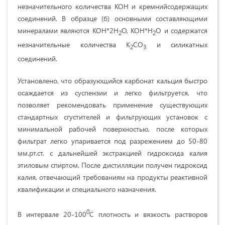
незначительного количества КОН и кремнийсодержащих
соединений. В образце (б) основными составляющими
минералами являются КОН*2Н
О, КОН*Н
О и содержатся
2
2
незначительные количества К
СО
и силикатных
2
3
соединений.
Установлено, что образующийся карбонат кальция быстро
осаждается из суспензии и легко фильтруется, что
позволяет рекомендовать применение существующих
стандартных сгустителей и фильтрующих установок с
минимальной рабочей поверхностью, после которых
фильтрат легко упаривается под разрежением до 50-80
мм.рт.ст. с дальнейшей экстракцией гидроксида калия
этиловым спиртом. После дистилляции получен гидроксид
калия, отвечающий требованиям на продукты реактивной
квалификации и специального назначения.
0
В интервале 20-100
С плотность и вязкость растворов