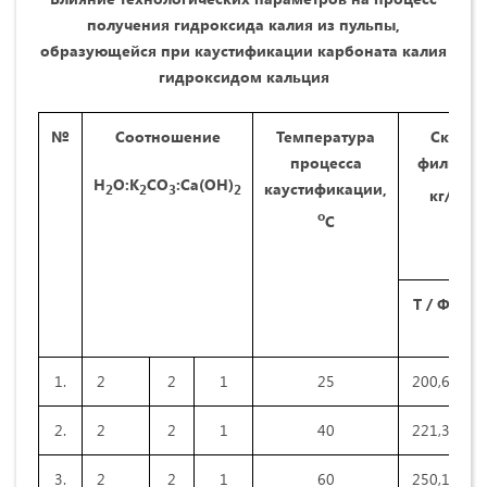
получения гидроксида калия из пульпы,
образующейся при каустификации карбоната калия
гидроксидом кальция
№
Соотношение
Температура
Скорос
процесса
фильтра
Н
О:К
СО
:Са(ОН)
каустификации,
2
2
3
2
2
кг/м
*ч
о
С
Т / Ф
Ж
1.
2
2
1
25
200,6
9
2.
2
2
1
40
221,3
1
3.
2
2
1
60
250,1
9