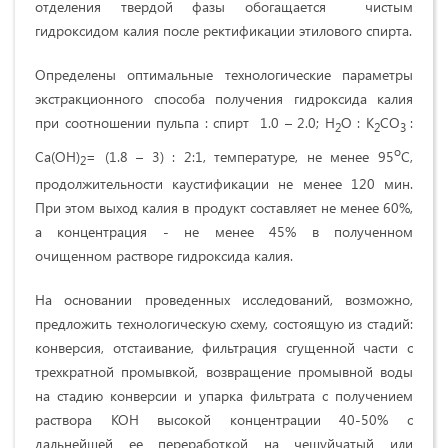
отделения твердой фазы обогащается чистым
гидроксидом калия после ректификации этилового спирта.
Определены оптимальные технологические параметры
экстракционного способа получения гидроксида калия
при соотношении пульпа : спирт 1.0 – 2.0; Н
О : К
СО
:
2
2
3
о
Са(ОН)
= (1.8 – 3) : 2:1, температуре, не менее 95
С,
2
продолжительности каустификации не менее 120 мин.
При этом выход калия в продукт составляет не менее 60%,
а концентрация - не менее 45% в полученном
очищенном растворе гидроксида калия.
На основании проведенных исследований, возможно,
предложить технологическую схему, состоящую из стадий:
конверсия, отстаивание, фильтрация сгущенной части с
трехкратной промывкой, возвращение промывной воды
на стадию конверсии и упарка фильтрата с получением
раствора КОН высокой концентрации 40-50% с
дальнейшей ее переработкой на чешуйчатый или