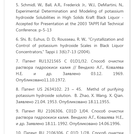
Schmidl, W., Ball, A.R., Frederick Jr., W.J., DeMartini, N.,
Experimental Determination and Modeling of potassium
hydroxide Solubilities in High Solids Kraft Black Liquor -
Accepted for Presentation at the 2003 TAPPI Fall Technical
Conference. р-5-13
Shi, B.; Euhus, D. D.; Rousseau, R. W., “Crystallization and
Control of potassium hydroxide Scales in Black Liquor
Concentrators,” Tappi J. 3(6):7-13 (2004).
Патент RU1321565 C 01D1/32. Способ очистки
раствора гидроокиси калия // Вендило А.Г., Ковалёва
Н.Е. и др. Заявлено 03.12. 1969.
Опубликовано11.10.1972.
Патент US 2634102. 23 – 45. Methd of purifying
potassium hydroxide solution. B. Zhao, X. Wang, X. Qian.
Заявлено 21.04. 1953. Опубликовано 18.11.1955.
Патент RU 2106306, C01D 1/04. Способ очистки
раствора гидроокиси калия. Вендило А.Г., Ковалёва Н.Е.,
и др. Заявлено 18.11. 1992. Опубликовано 14.06.1996.
Патент RU 2106306, C 01D 1/28. Способ очистки