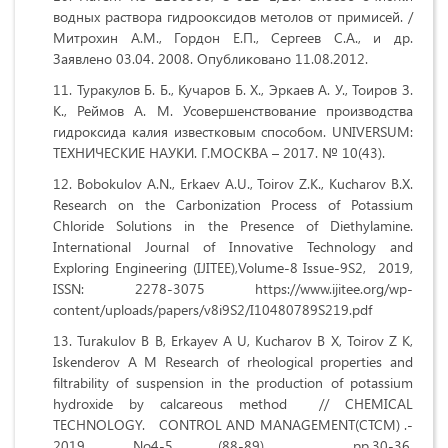
водных раствора гидрооксидов метолов от примисей. /
Митрохин А.М., Гордон Е.П., Сергеев С.А., и др.
Заявлено 03.04. 2008. Опубликовано 11.08.2012.
Туракулов Б. Б., Кучаров Б. Х., Эркаев А. У., Тоиров З.
К., Реймов А. М. Усовершенствование производства
гидроксида калия известковым способом. UNIVERSUM:
ТЕХНИЧЕСКИЕ НАУКИ. Г.МОСКВА – 2017. № 10(43).
Bobokulov A.N., Erkaev A.U., Toirov Z.K., Kucharov B.X.
Research on the Carbonization Process of Potassium
Chloride Solutions in the Presence of Diethylamine
.
International Journal of Innovative Technology and
Exploring Engineering (IJITEE),Volume-8 Issue-9S2,
2019,
ISSN: 2278-3075
https://www.ijitee.org/wp-
content/uploads/papers/v8i9S2/I10480789S219.pdf
Turakulov B B, Erkayev A U, Kucharov B X, Toirov Z K,
Iskenderov A M Research of rheological properties and
filtrability of suspension in the production of potassium
hydroxide by calcareous method // СHEMICAL
TECHNOLOGY. CONTROL AND MANAGEMENT(CTCM) .-
2019, No4-5 (88-89) pp.30-36.