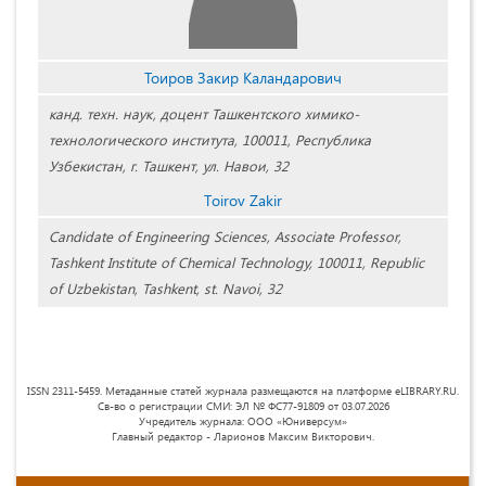
Тоиров Закир Каландарович
канд. техн. наук, доцент Ташкентского химико-
технологического института, 100011, Республика
Узбекистан, г. Ташкент, ул. Навои, 32
Tоirov Zakir
Candidate of Engineering Sciences, Associate Professor,
Tashkent Institute of Chemical Technology, 100011, Republic
of Uzbekistan, Tashkent, st. Navoi, 32
ISSN 2311-5459. Метаданные статей журнала размещаются на платформе eLIBRARY.RU.
Св-во о регистрации СМИ: ЭЛ № ФС77-91809 от 03.07.2026
Учредитель журнала: ООО «Юниверсум»
Главный редактор - Ларионов Максим Викторович.