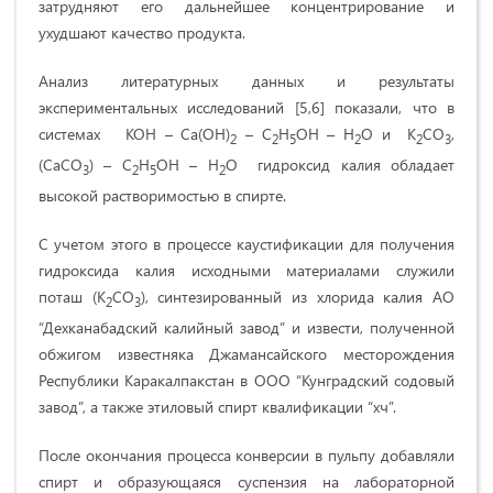
затрудняют его дальнейшее концентрирование и
ухудшают качество продукта.
Анализ литературных данных и результаты
экспериментальных исследований [5,6] показали, что в
системах КОН – Са(ОН)
– С
Н
ОН – Н
О и К
СО
,
2
2
5
2
2
3
(СаСО
) – С
Н
ОН – Н
О гидроксид калия обладает
3
2
5
2
высокой растворимостью в спирте.
С учетом этого в процессе каустификации для получения
гидроксида калия исходными материалами служили
поташ (К
СО
), синтезированный из хлорида калия АО
2
3
“Дехканабадский калийный завод” и извести, полученной
обжигом известняка Джамансайского месторождения
Республики Каракалпакстан в ООО “Кунградский содовый
завод”, а также этиловый спирт квалификации “хч”.
После окончания процесса конверсии в пульпу добавляли
спирт и образующаяся суспензия на лабораторной