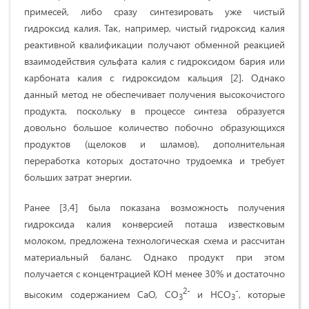
примесей, либо сразу синтезировать уже чистый
гидроксид калия. Так, например, чистый гидроксид калия
реактивной квалификации получают обменной реакцией
взаимодействия сульфата калия с гидроксидом бария или
карбоната калия с гидроксидом кальция [2]. Однако
данный метод не обеспечивает получения высокочистого
продукта, поскольку в процессе синтеза образуется
довольно большое количество побочно образующихся
продуктов (щелоков и шламов), дополнительная
переработка которых достаточно трудоемка и требует
больших затрат энергии.
Ранее [3,4] была показана возможность получения
гидроксида калия конверсией поташа известковым
молоком, предложена технологическая схема и рассчитан
материальный баланс. Однако продукт при этом
получается с концентрацией КОН менее 30% и достаточно
2-
-
высоким содержанием СаО, СО
и НСО
, которые
3
3