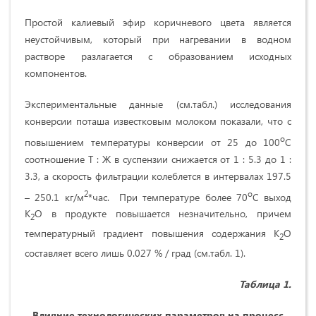
Простой калиевый эфир коричневого цвета является
неустойчивым, который при нагревании в водном
растворе разлагается с образованием исходных
компонентов.
Экспериментальные данные (см.табл.) исследования
конверсии поташа известковым молоком показали, что с
о
повышением температуры конверсии от 25 до 100
С
соотношение Т : Ж в суспензии снижается от 1 : 5.3 до 1 :
3.3, а скорость фильтрации колеблется в интервалах 197.5
2
о
– 250.1 кг/м
*час. При температуре более 70
С выход
К
О в продукте повышается незначительно, причем
2
температурный градиент повышения содержания К
О
2
составляет всего лишь 0.027 % / град (см.табл. 1).
Таблица 1.
Влияние технологических параметров на процесс