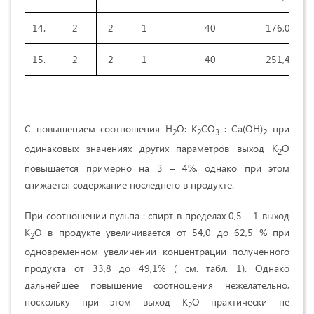
14.
2
2
1
40
176,0
1
15.
2
2
1
40
251,4
1
С повышением соотношения Н
О: К
СО
: Са(ОН)
при
2
2
3
2
одинаковых значениях других параметров выход К
О
2
повышается примерно на 3 – 4%, однако при этом
снижается содержание последнего в продукте.
При соотношении пульпа : спирт в пределах 0,5 – 1 выход
К
О в продукте увеличивается от 54,0 до 62,5 % при
2
одновременном увеличении концентрации полученного
продукта от 33,8 до 49,1% ( см. табл. 1). Однако
дальнейшее повышение соотношения нежелательно,
поскольку при этом выход К
О практически не
2