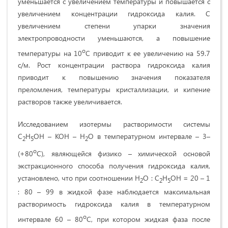
уменьшается с увеличением температуры и повышается с
увеличением концентрации гидроксида калия. С
увеличением степени упарки значения
электропроводности уменьшаются, а повышение
о
температуры на 10
С приводит к ее увеличению на 59.7
с/м. Рост концентрации раствора гидроксида калия
приводит к повышению значения показателя
преломления, температуры кристаллизации, и кипение
растворов также увеличивается.
Исследованием изотермы растворимости системы
С
Н
ОН – КОН – Н
О в температурном интервале – 3–
2
5
2
о
(+80
С), являющейся физико – химической основой
экстракционного способа получения гидроксида калия,
установлено, что при соотношении Н
О : С
Н
ОН = 20 – 1
2
2
5
: 80 – 99 в жидкой фазе наблюдается максимальная
растворимость гидроксида калия в температурном
о
интервале 60 – 80
С, при котором жидкая фаза после