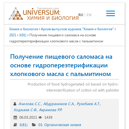
RU
|
EN
Химия и биология
Архив выпусков журнала "Химия и биология"
2021
3(81)
Получение пищевого саломаса на основе
гидропереэтерификации хлопкового масла с пальмитином
Получение пищевого саломаса на
основе гидропереэтерификации
хлопкового масла с пальмитином
Production of food hydrogenated oil based on hydro-
interesterification of cotton oil with palmitin
Ачилова С.С.
Абдурахимов С.А.
Рузибаев А.Т.
Ходжаев С.Ф.
Акрамова Р.Р.
06.03.2021
1439
3(81)
03. Органическая химия