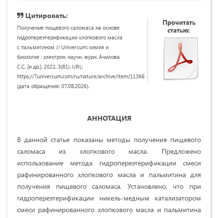
Цитировать:
Прочитать
Получение пищевого саломаса на основе
статью:
гидропереэтерификации хлопкового масла
с пальмитином // Universum: химия и
биология : электрон. научн. журн. Ачилова
С.С. [и др.]. 2021. 3(81). URL:
https://7universum.com/ru/nature/archive/item/11366
(дата обращения: 07.08.2026).
АННОТАЦИЯ
В данной статье показаны методы получения пищевого
саломаса из хлопкового масла. Предложено
использование метода гидропереэтерификации смеси
рафинированного хлопкового масла и пальмитина для
получения пищевого саломаса. Установлено, что при
гидропереэтерификации никель-медным катализатором
смеси рафинированного хлопкового масла и пальмитина