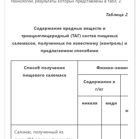
технологии, результаты которых представлены в табл. 2.
Таблица 2
.
Содержание вредных веществ и
триацилглицеридный (ТАГ) состав пищевых
саломасов, полученных по известному (контроль) и
предлагаемом способами
Способ получения
Физико-химически
пищевого саломаса
Содержания в
Ок
г/кг
п
никеля
меди
П.ч.
ммоль
кг
Саломас, полученный из