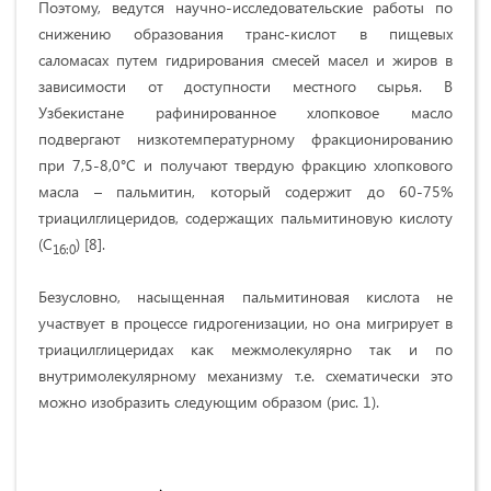
Поэтому, ведутся научно-исследовательские работы по
снижению образования транс-кислот в пищевых
саломасах путем гидрирования смесей масел и жиров в
зависимости от доступности местного сырья. В
Узбекистане рафинированное хлопковое масло
подвергают низкотемпературному фракционированию
при 7,5-8,0°С и получают твердую фракцию хлопкового
масла – пальмитин, который содержит до 60-75%
триацилглицеридов, содержащих пальмитиновую кислоту
(С
) [8].
16:0
Безусловно, насыщенная пальмитиновая кислота не
участвует в процессе гидрогенизации, но она мигрирует в
триацилглицеридах как межмолекулярно так и по
внутримолекулярному механизму т.е. схематически это
можно изобразить следующим образом (рис. 1).