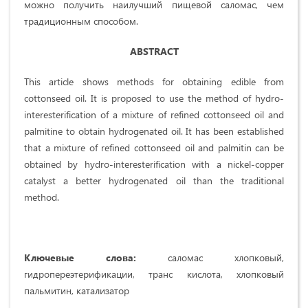
можно получить наилучший пищевой саломас, чем
традиционным способом.
ABSTRACT
This article shows methods for obtaining edible from
cottonseed oil. It is proposed to use the method of hydro-
interesterification of a mixture of refined cottonseed oil and
palmitine to obtain hydrogenated oil. It has been established
that a mixture of refined cottonseed oil and palmitin can be
obtained by hydro-interesterification with a nickel-copper
catalyst a better hydrogenated oil than the traditional
method.
Ключевые слова:
саломас хлопковый,
гидропереэтерификации, транс кислота, хлопковый
пальмитин, катализатор