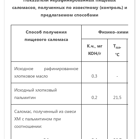
саломасов, полученных по известному (контроль) и
предлагаемом способами
Способ получения
Физико-химически
пищевого саломаса
К.ч., мг
Т
,
Тв
пл
КОН/г
°С
Исходное рафинированное
хлопковое масло
0,3
-
Исходный хлопковый
пальмитин
0,2
21,5
Саломас, полученный из смеси
ХМ с пальмитином при
соотношении: