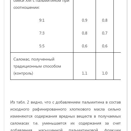
смеси ХМ с пальмитином при
соотношении:
9:1
0,9
0,8
15,
7:3
0,8
0,7
14,
5:5
0,6
0,6
12,
Саломас, полученный
традиционным способом
(контроль)
1,1
1,0
21,
Из табл. 2 видно, что с добавлением пальмитина в состав
исходного рафинированного хлопкового масла сильно
изменяются содержания вредных веществ в получаемых
саломасах т.е. уменьшается их содержания за счет
добавления насыщенной пальмитиновой фракции