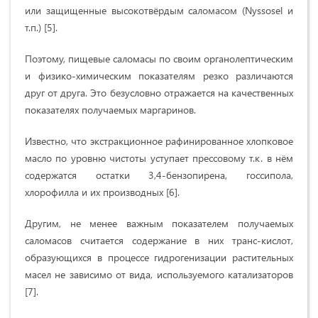
или защищенные высокотвёрдым саломасом (Nyssosel и
т.п.) [5].
Поэтому, пищевые саломасы по своим органолептическим
и физико-химическим показателям резко различаются
друг от друга. Это безусловно отражается на качественных
показателях получаемых маргаринов.
Известно, что экстракционное рафинированное хлопковое
масло по уровню чистоты уступает прессовому т.к. в нём
содержатся остатки 3,4-бензопирена, госсипола,
хлорофилла и их производных [6].
Другим, не менее важным показателем получаемых
саломасов считается содержание в них транс-кислот,
образующихся в процессе гидрогенизации растительных
масел не зависимо от вида, используемого катализаторов
[7].