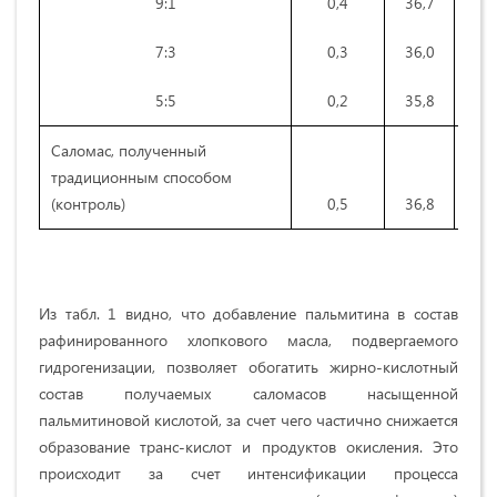
9:1
0,4
36,7
7:3
0,3
36,0
5:5
0,2
35,8
Саломас, полученный
традиционным способом
(контроль)
0,5
36,8
Из табл. 1 видно, что добавление пальмитина в состав
рафинированного хлопкового масла, подвергаемого
гидрогенизации, позволяет обогатить жирно-кислотный
состав получаемых саломасов насыщенной
пальмитиновой кислотой, за счет чего частично снижается
образование транс-кислот и продуктов окисления. Это
происходит за счет интенсификации процесса