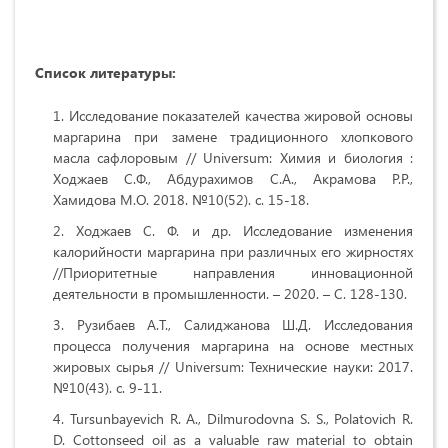
Список литературы:
Исследование показателей качества жировой основы
маргарина при замене традиционного хлопкового
масла сафлоровым // Universum: Химия и биология :
Ходжаев С.Ф., Абдурахимов С.А., Акрамова Р.Р.,
Хамидова М.О. 2018. №10(52). с. 15-18.
Ходжаев С. Ф. и др. Исследование изменения
калорийности маргарина при различных его жирностях
//Приоритетные направления инновационной
деятельности в промышленности. – 2020. – С. 128-130.
Рузибаев А.Т., Салиджанова Ш.Д. Исследования
процесса получения маргарина на основе местных
жировых сырья // Universum: Технические науки: 2017.
№10(43). с. 9-11.
Tursunbayevich R. A., Dilmurodovna S. S., Polatovich R.
D. Cottonseed oil as a valuable raw material to obtain