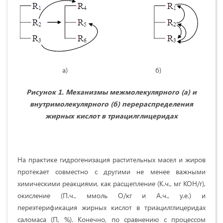
а) б)
Рисунок 1. Механизмы межмолекулярного (а) и
внутримолекулярного (б) перераспределения
жирных кислот в триацилглицеридах
На практике гидрогенизация растительных масел и жиров
протекает совместно с другими не менее важными
химическими реакциями, как расщепление (К.ч., мг КОН/г),
окисление (П.ч., ммоль О/кг и А.ч., у.е.) и
переэтерификация жирных кислот в триацилглицеридах
саломаса (П, %). Конечно, по сравнению с процессом