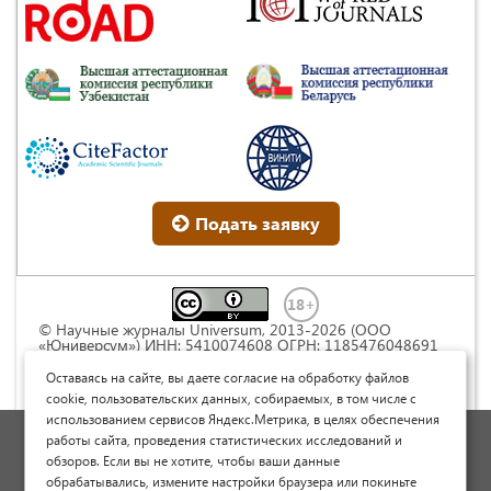
Подать заявку
© Научные журналы Universum, 2013-2026 (ООО
«Юниверсум») ИНН: 5410074608 ОГРН: 1185476048691
Это произведение доступно по
лицензии Creative
Commons « Attribution» («Атрибуция») 4.0
Оставаясь на сайте, вы даете согласие на обработку файлов
Непортированная
.
cookie, пользовательских данных, собираемых, в том числе с
использованием сервисов Яндекс.Метрика, в целях обеспечения
Политика обработки персональных данных
работы сайта, проведения статистических исследований и
обзоров. Если вы не хотите, чтобы ваши данные
Договор оферты
обрабатывались, измените настройки браузера или покиньте