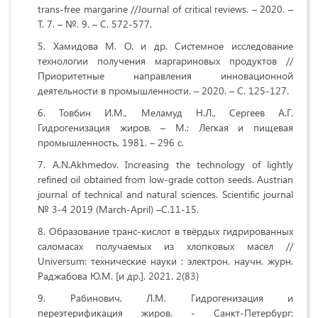
trans-free margarine //Journal of critical reviews. – 2020. –
Т. 7. – №. 9. – С. 572-577.
Хамидова М. О. и др. Системное исследование
технологии получения маргариновых продуктов //
Приоритетные направления инновационной
деятельности в промышленности. – 2020. – С. 125-127.
Товбин И.М., Меламуд Н.Л., Сергеев А.Г.
Гидрогенизация жиров. – М.: Легкая и пищевая
промышленность, 1981. – 296 с.
A.N.Akhmedov. Increasing the technology of lightly
refined oil obtained from low-grade cotton seeds. Austrian
journal of technical and natural sciences. Scientific journal
№ 3-4 2019 (March-April) –С.11-15.
Образование транс-кислот в твёрдых гидрированных
саломасах получаемых из хлопковых масел //
Universum: технические науки : электрон. научн. журн.
Раджабова Ю.М. [и др.]. 2021. 2(83)
Рабинович, Л.М. Гидрогенизация и
переэтерификация жиров. - Санкт-Петербург: