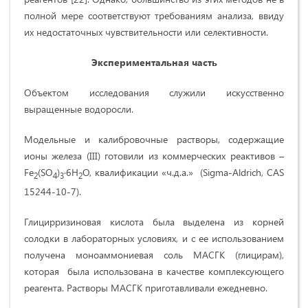
полной мере соответствуют требованиям анализа, ввиду
их недостаточных чувствительности или селективности.
Экспериментальная часть
Объектом исследования служили искусственно
выращенные водоросли.
Модельные и калибровочные растворы, содержащие
ионы железа (III) готовили из коммерческих реактивов –
Fe
(SO
)
∙6H
O, квалификации «ч.д.а.» (Sigma-Aldrich, CAS
2
4
3
2
15244-10-7).
Глицирризиновая кислота была выделена из корней
солодки в лабораторных условиях, и с ее использованием
получена моноаммониевая соль МАСГК (глицирам),
которая была использована в качестве комплексующего
реагента. Растворы МАСГК приготавливали ежедневно.