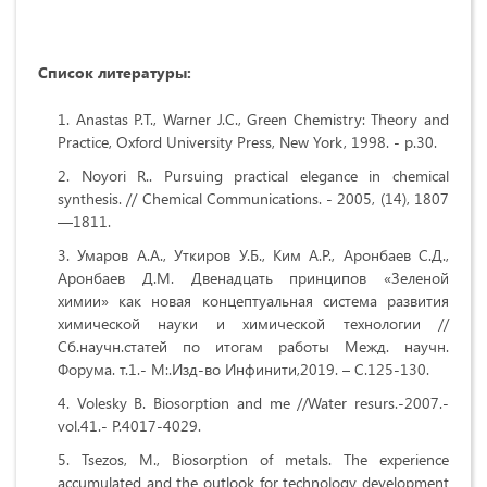
Список литературы:
Anastas P.T., Warner J.C., Green Chemistry: Theory and
Practice, Oxford University Press, New York, 1998. - p.30.
Noyori R.. Pursuing practical elegance in chemical
synthesis. // Chemical Communications. - 2005, (14), 1807
—1811.
Умаров А.А., Уткиров У.Б., Ким А.Р., Аронбаев С.Д.,
Аронбаев Д.М. Двенадцать принципов «Зеленой
химии» как новая концептуальная система развития
химической науки и химической технологии //
Сб.научн.статей по итогам работы Межд. научн.
Форума. т.1.- М:.Изд-во Инфинити,2019. – С.125-130.
Volesky B. Biosorption and me //Water resurs.-2007.-
vol.41.- P.4017-4029.
Tsezos, M., Biosorption of metals. The experience
accumulated and the outlook for technology development