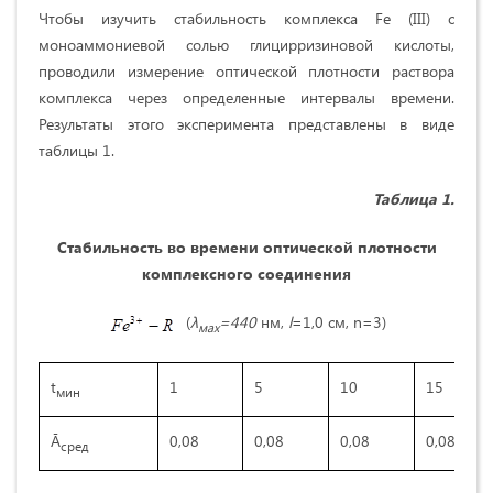
Чтобы изучить стабильность комплекса Fe (III) с
моноаммониевой солью глицирризиновой кислоты,
проводили измерение оптической плотности раствора
комплекса через определенные интервалы времени.
Результаты этого эксперимента представлены в виде
таблицы 1.
Таблица 1.
Стабильность во времени оптической плотности
комплексного соединения
(
λ
=440
нм,
l
=1,0 см, n=3)
мах
t
1
5
10
15
мин
Ā
0,08
0,08
0,08
0,08
сред