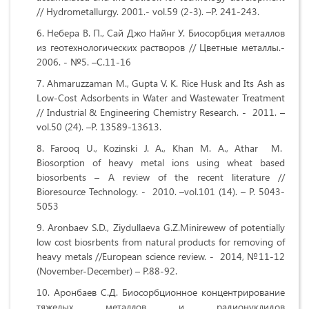
// Hydrometallurgy. 2001.- vol.59 (2-3). –P. 241-243.
Небера В. П., Сай Джо Найнг У. Биосорбция металлов
из геотехнологических растворов // Цветные металлы.-
2006. - №5. –С.11-16
Ahmaruzzaman M., Gupta V. K. Rice Husk and Its Ash as
Low-Cost Adsorbents in Water and Wastewater Treatment
// Industrial & Engineering Chemistry Research. - 2011. –
vol.50 (24). –P. 13589-13613.
Farooq U., Kozinski J. A., Khan M. A., Athar M.
Biosorption of heavy metal ions using wheat based
biosorbents – A review of the recent literature //
Bioresource Technology. - 2010. –vol.101 (14). – P. 5043-
5053
Aronbaev S.D., Ziydullaeva G.Z.Minirewew of potentially
low cost biosrbents from natural products for removing of
heavy metals //European science review. - 2014, №11-12
(November-December) – P.88-92.
Аронбаев С.Д. Биосорбционное концентрирование
тяжелых металлов и радионуклидов