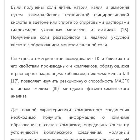
Были получены соли лития, натрия, калия и аммония
путем взаимодействия технической глицирризиновой
кислоты в ацетоне или спирте со спиртовыми растворами
гидроксидов указанных металлов и аммиака [16].
Полученные соли растворяются в ледяной уксусной
кислоте с образованием монозамещенной соли.
Спектрофотометрическое исследование ГК и близких по
его свойствам производных и комплексов, образующихся
в растворах с марганцем, кобальтом, никелем, медью I, II
[17], позволяет изучить реакционную способность МАСГК
к ионам железа (III) методами физико-химического
анализа.
Для полной характеристики комплексного соединения
необходимо получить информацию о химизме
образования и состав комплекса; определить константу
устойчивости комплексного соединения, молярный
коэффициент светопоглощения комплекса и значения рН