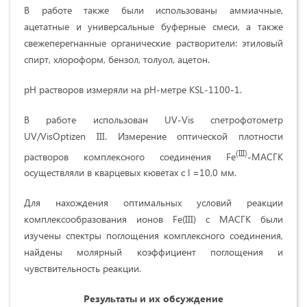
В работе также были использованы аммиачные,
ацетатные и универсальные буферные смеси, а также
свежеперегнанные органические растворители: этиловый
спирт, хлороформ, бензол, толуол, ацетон.
рН растворов измеряли на pH-метре KSL-1100-1.
В работе использован UV-Vis спетрофотометр
UV/VisOptizen III. Измерение оптической плотности
(
III
)
растворов комплексного соединения Fe
-МАСГК
осуществляли в кварцевых кюветах с l =10,0 мм.
Для нахождения оптимальных условий реакции
комплексообразования ионов Fe(III) с МАСГК были
изучены спектры поглощения комплексного соединения,
найдены молярный коэффициент поглощения и
чувствительность реакции.
Результаты и их обсуждение