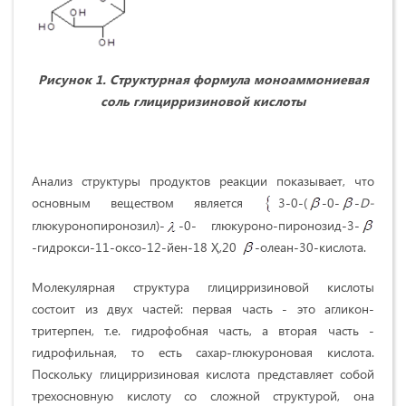
Рисунок 1. Структурная формула моноаммониевая
соль глицирризиновой кислоты
Анализ структуры продуктов реакции показывает, что
основным веществом является
3-0-(
-0-
-
D
-
глюкуронопиронозил)-
-0- глюкуроно-пиронозид-3-
-гидрокси-11-оксо-12-йен-18 Ҳ,20
-олеан-30-кислота.
Молекулярная структура глицирризиновой кислоты
состоит из двух частей: первая часть - это агликон-
тритерпен, т.е. гидрофобная часть, а вторая часть -
гидрофильная, то есть сахар-глюкуроновая кислота.
Поскольку глицирризиновая кислота представляет собой
трехосновную кислоту со сложной структурой, она