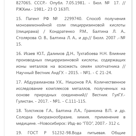
827065, СССР.- Опубл. 7.05.1981. - Бюл. № 17. //
РЖХим.- 1981,- 23 О 163П.
Патент РФ № 2299740. Способ получения
моноаммонийной соли глицирризиновой кислоты
(глицирама) / Кондратенко Р.М., Балтина Л. А.,
Столярова О. В., Балтина Л. А., и др.// Бюлл. 2007 .-№
15.
Исаев Ю.Т., Далимов Д.Н., Тухтабоева Н.Н. Влияние
производных глицирризиновой кислоты, содержащих
ионы металлов на всхожесть семян хлопчатника //
Научный Вестник АндГУ. - 2015. - №1. - С 21-24.
Абдурахманова У.К., Нишонов Р.А. Количественное
исследование комплексов металлов, полученных на
основе природных соединений// Вестник ГулГУ.-
Гулистан. - 2017. - №1. - С.111-115.
Толстиков Г.А., Балтина Л.А., Гранкина В.П. и др.
Солодка биоразнообразие, химия, применение в
медицине. –Новосибирск: Изд-во “ГЕО”, 2007.- 312 с.
ГОСТ Р 51232-98.Вода питьевая. Общие