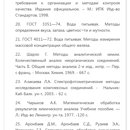
требования к организации и методам контроля
качества. Издание официальное. – М.: ИПК Изд-во
Стандартов, 1998.
ГОСТ 3351—74. Вода питьевая. Методы
определения вкуса, запаха, цветнос¬ти и мутности.
ГОСТ 4011—72. Вода питьевая. Методы измерения
массовой концентрации общего железа.
Шарло Г. Методы аналитической химии.
Количественный анализ неорганических соединений.
Часть II. Общие методы анализа 2-е изд., испр. — Пер.
с франц. - Москва: Химия, 1969. - 667 с.
Алакаева Л.А. Спектрофотометрические методы
исследования комплексных соединений. - Нальчик:
Каб-Балк. ун-т, 2003. - 62 с.
Чарыков А.К. Математическая обработка
результатов химического анализа Учебное пособие. —
Л.: Изд-во Ленингр. ун-та, 1977. -120 с.
Аронбаев Д.М., Аронбаев С.Д., Рузиев Э.А.,
Нармаева Г.З. Статистическая обработка результатов