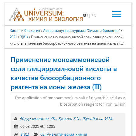
RU
|
EN
Химия и биология
Архив выпусков журнала "Химия и биология"
2021
3(81)
Применение моноаммониевой соли глицирризиновой
кислоты в качестве биосорбационного реагента на ионы железа (III)
Применение моноаммониевой
соли глицирризиновой кислоты в
качестве биосорбационного
реагента на ионы железа (III)
The application of monoammonium salt of glycyrrisic acid as a
biosorbation reagent for iron (III) ion
Абдурахманова У.К.
Кушиев Х.Х.
Жумабаева И.М.
06.03.2021
1285
3(81)
02. Аналитическая химия