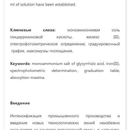
ml of solution have been established.
Ключевые слова:
моноаммониевая соль
глицирризиновой кислоты, железо (III),
спектрофотометрическое определение, грaдуировочный
график, максимумы поглощения.
Keywords:
monoammonium salt of glycyrrhizic acid, iron(III),
spectrophotometric determination, graduation table,
absorption maxima.
Введение
Интенсификация промышленного производства и
введение новых технологических линий неизбежно
сказывается на качестве окружающей среды, в частности,