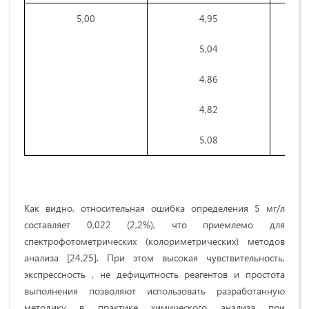
5,00
4,95
5,04
4,86
4,82
5,08
Как видно, относительная ошибка определения 5 мг/л
составляет 0,022 (2,2%), что приемлемо для
спектрофотометрических (колориметрических) методов
анализа [24,25]. При этом высокая чувствительность,
экспрессность , не дефицитность реагентов и простота
выполнения позволяют использовать разработанную
методику в практике химического анализа при