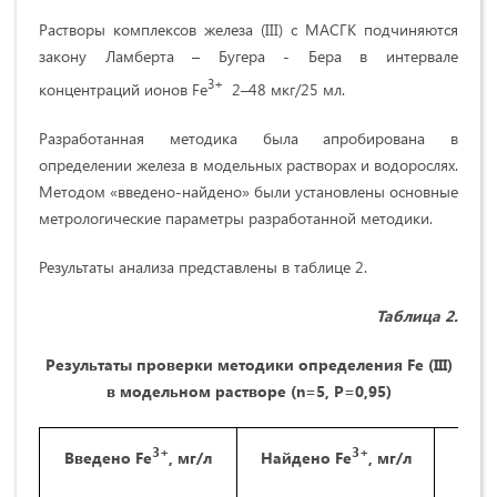
Растворы комплексов железа (III) с МАСГК подчиняются
закону Ламберта – Бугера - Бера в интервале
3+
концентраций ионов Fe
2–48 мкг/25 мл.
Разработанная методика была апробирована в
определении железа в модельных растворах и водорослях.
Методом «введено-найдено» были установлены основные
метрологические параметры разработанной методики.
Результаты анализа представлены в таблице 2.
Таблица 2.
Результаты проверки методики определения
Fe
(
III
)
в модельн
ом
раствор
е
(n=5, P=0,95)
3+
3+
Введено Fe
, мг/л
Найдено Fe
, мг/л