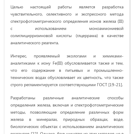
Целью настоящей работы является разработка
чувствительного, селективного и экспрессного метода
спектрофотометрического определения ионов железа (III)
с использованием моноаммониевой
солиглицирризиновой кислоты (глцеррама) в качестве
аналитического реагента.
Интерес, проявляемый экологами и химиками-
аналитиками к иону Fe(III) обусловливается также и тем,
что его содержание в питьевых и промышленно-
технических водах обусловливает их цветность, что также
строго регламентируется соответствующими ГОСТ [19-21].
Разработаны различные аналитические способы
определения железа, включая и спектрофотометрические
методы, позволяющие определение различных форм
железа в минералах, природных образцах, воде,
биологических объектах с использованием аналитических
реагентов [22]. Однако, большинство из этих методов не в