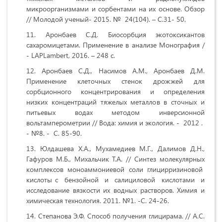
микроорганизмами и сорбентами на их основе. Обзор
// Молодой ученый- 2015. № 24(104). – С.31- 50.
Аронбаев С.Д. Биосорбция экотоксикантов
сахаромицетами. Применение в анализе Монография /
- LAPLambert, 2016. – 248 с.
Аронбаев С.Д., Насимов A.M., Аронбаев Д.М.
Применение клеточных стенок дрожжей для
сорбционного концентрирования и определения
низких концентраций тяжелых металлов в сточных и
питьевых водах методом инверсионной
вольтамперометрии // Вода: химия и экология. - 2012 .
- №8. - С. 85-90.
Юлдашева Х.А., Мухамедиев М.Г., Далимов Д.Н.,
Гафуров М.Б., Михальчик Т.А. // Синтез молекулярных
комплексов моноаммониевой соли глицирризиновой
кислоты с бензойной и салициловой кислотами и
исследование вязкости их водных растворов. Химия и
химическая технология. 2011. №1. -С. 24-26.
Степанова Э.Ф. Способ получения глицирама. // А.С.