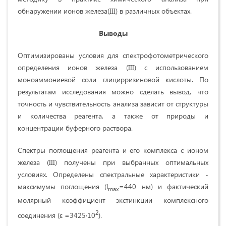
обнаружении ионов железа(III) в различных объектах.
Выводы
Оптимизированы условия для спектрофотометрического
определения ионов железа (III) с использованием
моноаммониевой соли глицирризиновой кислоты. По
результатам исследования можно сделать вывод, что
точность и чувствительность анализа зависит от структуры
и количества реагента, а также от природы и
концентрации буферного раствора.
Спектры поглощения реагента и его комплекса с ионом
железа (III) получены при выбранных оптимальных
условиях. Определены спектральные характеристики -
максимумы поглощения (l
=440 нм) и фактический
max
молярный коэффициент экстинкции комплексного
2
соединения (ε =3425·10
).