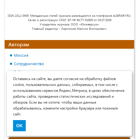
ISSN 2311-5459. Метаданные статей журнала размещаются на платформе eLIBRARY.RU.
Св-во о регистрации СМИ: ЭЛ № ФС77-91809 от 03.07.2026
Учредитель журнала: ООО «Юниверсум»
Главный редактор - Ларионов Максим Викторович.
Авторам
Миссия
Сотрудничество
Рубрики журнала
Оставаясь на сайте, вы даете согласие на обработку файлов
Контрольные сроки
cookie, пользовательских данных, собираемых, в том числе с
Порядок рецензирования
использованием сервисов Яндекс.Метрика, в целях обеспечения
работы сайта, проведения статистических исследований и
Политика относительно открытого доступа, лицензирования
обзоров. Если вы не хотите, чтобы ваши данные
и авторского права
обрабатывались, измените настройки браузера или покиньте
Условия публикации
сайт.
Примеры оформления материалов
OK
Договор оферты