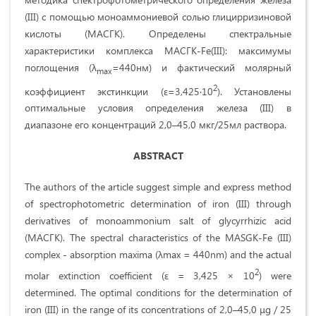
(III) с помощью моноаммониевой солью глицирризиновой
кислоты (МАСГК).
Определены спектральные
характеристики комплекса МАСГК-Fe(III): максимумы
поглощения (λ
=440нм) и фактический молярный
max
2
коэффициент экстинкции (ε=3,425·10
). Установлены
оптимальные условия определения железа (III) в
диапазоне его концентраций 2,0–45,0 мкг/25мл раствора.
ABSTRACT
The authors of the article suggest simple and express method
of spectrophotometric determination of iron (III) through
derivatives of monoammonium salt of glycyrrhizic acid
(МАСГК). The spectral characteristics of the MASGK-Fe (III)
complex - absorption maxima (λmax = 440nm) and the actual
2
molar extinction coefficient (ε = 3,425 × 10
) were
determined. The optimal conditions for the determination of
iron (III) in the range of its concentrations of 2,0–45,0 μg / 25