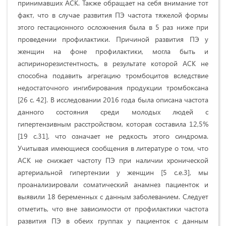
принимавших АСК. Также обращает на себя внимание тот
факт, что в случае развития ПЭ частота тяжелой формы
этого гестационного осложнения была в 5 раз ниже при
проведении профилактики. Причиной развития ПЭ у
женщин на фоне профилактики, могла быть и
аспиринорезистентность, в результате которой АСК не
способна подавить агрегацию тромбоцитов вследствие
недостаточного ингибирования продукции тромбоксана
[26 с. 42]. В исследовании 2016 года была описана частота
данного состояния среди молодых людей с
гипертензивным расстройством, которая составила 12,5%
[19 с.31], что означает не редкость этого синдрома.
Учитывая имеющиеся сообщения в литературе о том, что
АСК не снижает частоту ПЭ при наличии хронической
артериальной гипертензии у женщин [5 c.e.3], мы
проанализировали соматический анамнез пациенток и
выявили 18 беременных с данным заболеванием. Следует
отметить, что вне зависимости от профилактики частота
развития ПЭ в обеих группах у пациенток с данным