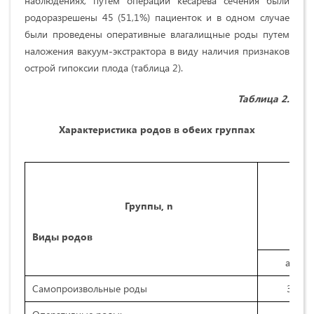
наблюдениях, путем операции кесарева сечения были
родоразрешены 45 (51,1%) пациенток и в одном случае
были проведены оперативные влагалищные роды путем
наложения вакуум-экстрактора в виду наличия признаков
острой гипоксии плода (таблица 2).
Таблица
2
.
Характеристика родов в обеих группах
1 
Группы,
n
(
Виды родов
абс
Самопроизвольные роды
30