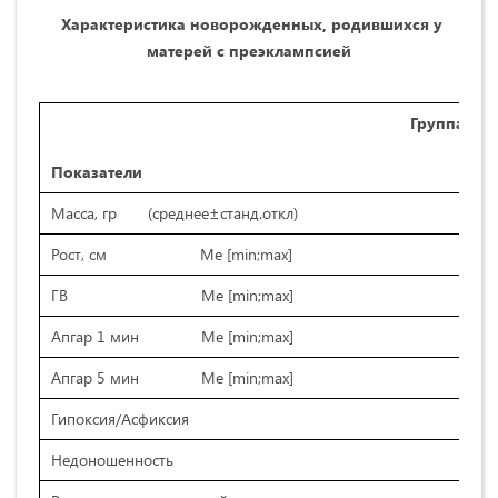
Характеристика новорожденных, родившихся у
матерей с преэклампсией
Группа
1
Показатели
(
Масса, гр (среднее±станд.откл)
2
Рост, см Me [min;max]
4
ГВ Me [min;max]
3
Апгар 1 мин Me [min;max]
6
Апгар 5 мин Me [min;max]
8
Гипоксия/Асфиксия
5
Недоношенность
5