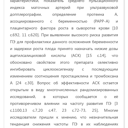
характеристики, показатель среднего пульсационного
индекса маточных артерий при ультразвуковой
допплерографии, определение протеина А,
ассоциированного с беременностью (
PAPP
-
A
) и
плацентарного фактора роста в сыворотке крови [
10
с.692, 11 с.620
]. При выявлении высокого риска развития
ПЭ для профилактики данного осложнения беременности
и задержки роста плода принято назначать низкие дозы
ацетилсалициловой кислоты (АСК) [15
c
.14], что
обосновано свойством этого препарата селективно
ингибировать циклооксигеназу с последующим
изменением соотношения простациклина и тромбоксана
А [24 с.30
].
Вопрос об эффективности АСК остается
открытым в виду многочисленных рандомизированных
исследований, в которых сообщается о её
противоречивом влиянии на частоту развития ПЭ [3
с.1100,13 с.7,20 с.47, 23 с.72-73, 25
].
Многие
исследователи пришли к мнению, что незначительная
тенденция снижения частоты ПЭ в их наблюдениях