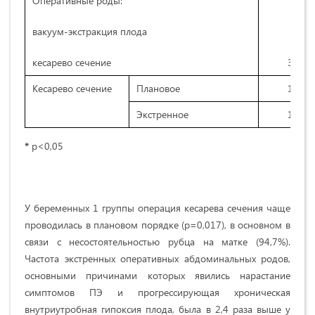
Оперативные роды:
вакуум-экстракция плода
1
кесарево сечение
31
Кесарево сечение
Плановое
19
Экстренное
12
*
р<0,05
У беременных 1 группы операция кесарева сечения чаще
проводилась в плановом порядке (р=0,017), в основном в
связи с несостоятельностью рубца на матке (94,7%).
Частота экстренных оперативных абдоминальных родов,
основными причинами которых явились нарастание
симптомов ПЭ и прогрессирующая хроническая
внутриутробная гипоксия плода, была в 2,4 раза выше у