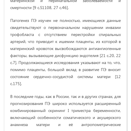
материнской и перинатальной заболеваемости и
смертности [
9 с.
S
1108, 27 с.46].
Патогенез ПЭ изучен не полностью, имеющиеся данные
свидетельствуют о первоначальном нарушении инвазии
трофобласта с отсутствием перестройки спиральных
артерий, что приводит к ишемии плаценты, из которой в
материнский кровоток высвобождаются антиангиогенные
факторы, вызывающие дисфункцию эндотелия
[21 с.20, 22
с.7]
. Продолжающиеся исследования указывают на то, что,
помимо плаценты, большой вклад в развитие ПЭ вносит
состояние сердечно-сосудистой системы матери
[12
с.175]
.
В последние годы, как в России, так и в других странах, для
прогнозирования ПЭ широко используется расширенный
комбинированный скрининг
I
триместра беременности,
включающий особенности соматического и акушерского
анамнеза матери и её антропометрические