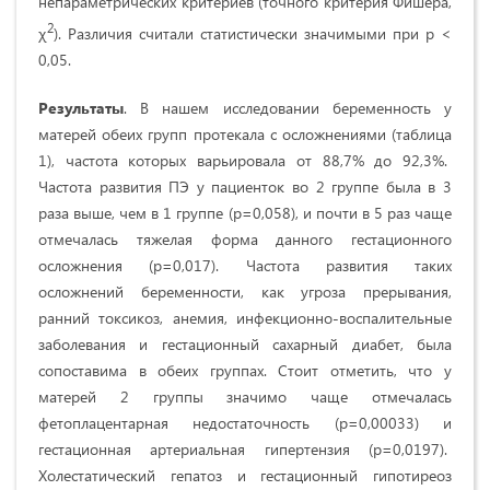
непараметрических критериев (
точного критерия Фишера,
2
χ
). Различия считали статистически значимыми при p <
0,05.
Результаты
.
В нашем исследовании беременность у
матерей обеих групп протекала с осложнениями (таблица
1), частота которых варьировала от 88,7% до 92,3%.
Частота развития ПЭ у пациенток во 2 группе была в 3
раза выше, чем в 1 группе (p=0,058), и почти в 5 раз чаще
отмечалась тяжелая форма данного гестационного
осложнения (p=0,017). Частота развития таких
осложнений беременности, как угроза прерывания,
ранний токсикоз, анемия, инфекционно-воспалительные
заболевания и гестационный сахарный диабет, была
сопоставима в обеих группах. Стоит отметить, что у
матерей 2 группы значимо чаще отмечалась
фетоплацентарная недостаточность (p=0,00033) и
гестационная артериальная гипертензия (p=0,0197).
Холестатический гепатоз и гестационный гипотиреоз