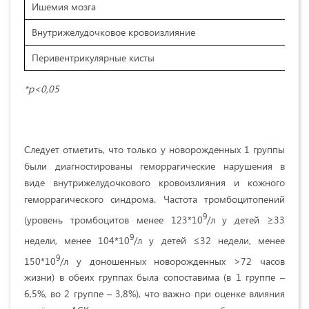
Ишемия мозга
Внутрижелудочковое кровоизлияние
Перивентрикулярные кисты
*р<0,05
Следует отметить, что только у новорожденных 1 группы
были диагностированы геморрагические нарушения в
виде внутрижелудочкового кровоизлияния и кожного
геморрагического синдрома.
Частота тромбоцитопений
9
(уровень тромбоцитов менее 123*10
/л у детей ≥33
9
недели, менее 104*10
/л у детей ≤32 недели, менее
9
150*10
/л у доношенных новорожденных >72 часов
жизни) в обеих группах была сопоставима (в 1 группе –
6,5%, во 2 группе – 3,8%), что важно при оценке влияния