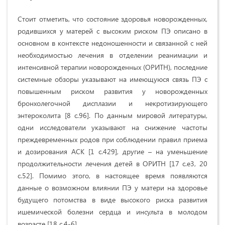
Стоит отметить, что состояние здоровья новорожденных,
родившихся у матерей с высоким риском ПЭ описано в
основном в контексте недоношенности и связанной с ней
необходимостью лечения в отделении реанимации и
интенсивной терапии новорожденных (ОРИТН), последние
системные обзоры указывают на имеющуюся связь ПЭ с
повышенным риском развития у новорожденных
бронхолегочной дисплазии и некротизирующего
энтероколита [8 с.96]. По данным мировой литературы,
одни исследователи указывают на снижение частоты
преждевременных родов при соблюдении правил приема
и дозирования АСК [1 с.429], другие – на уменьшение
продолжительности лечения детей в ОРИТН
[17 с.е3, 20
с.52]
. Помимо этого, в настоящее время появляются
данные о возможном влиянии ПЭ у матери на здоровье
будущего потомства в виде высокого риска развития
ишемической болезни сердца и инсульта в молодом
возрасте [18 с.4-6].