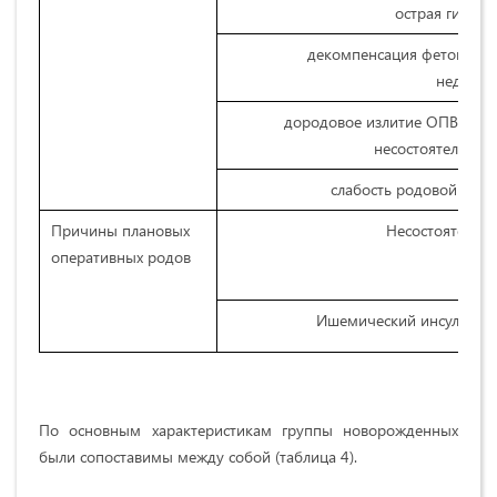
острая гипокс
декомпенсация фетоплац
недоста
дородовое излитие ОПВ у ж
несостоятельны
слабость родовой деят
Причины плановых
Несостоятельн
оперативных родов
Ишемический инсульт в 
По основным
характеристикам группы новорожденных
были сопоставимы между собой (таблица 4).