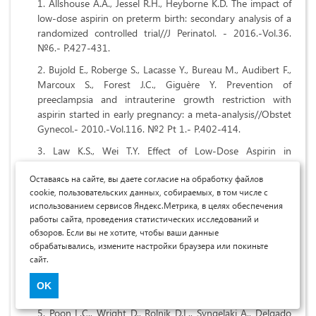
Allshouse A.A., Jessel R.H., Heyborne K.D. The impact of
low-dose aspirin on preterm birth: secondary analysis of a
randomized controlled trial//J Perinatol. - 2016.-Vol.36.
№
6.- P.427-431.
Bujold E., Roberge S., Lacasse Y., Bureau M., Audibert F.,
Marcoux S., Forest J.C., Giguère Y. Prevention of
preeclampsia and intrauterine growth restriction with
aspirin started in early pregnancy: a meta-analysis//Obstet
Gynecol.- 2010
.-
Vol.116
.
№
2 Pt 1.- P.402-414.
Law K.S., Wei T.Y. Effect of Low-Dose Aspirin in
Preventing Early-Onset Preeclampsia in the Taiwanese
Оставаясь на сайте, вы даете согласие на обработку файлов
Population-A Retrospective Cohort Study// Int J Womens
cookie, пользовательских данных, собираемых, в том числе с
Health.-2021.-Vol.13.-P.1095-1101.
использованием сервисов Яндекс.Метрика, в целях обеспечения
O'Gorman N., Wright D., Rolnik D.L., Nicolaides K.H.,
работы сайта, проведения статистических исследований и
Poon L.C.
Study protocol for the randomised controlled
обзоров. Если вы не хотите, чтобы ваши данные
обрабатывались, измените настройки браузера или покиньте
trial: combined multimarker screening and randomised
сайт.
patient treatment with aspirin for evidence-based
preeclampsia prevention (ASPRE)//BMJ open. -2016.-
OK
Vol.6
.
№
6. e011801.-P.1-9.
Poon L.C., Wright D., Rolnik D.L., Syngelaki A., Delgado