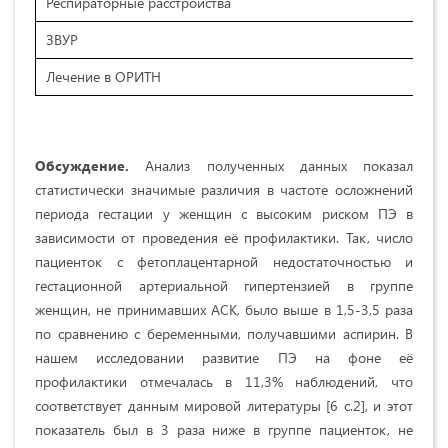
Респираторные расстройства
2
ЗВУР
1
Лечение в ОРИТН
5
Обсуждение.
Анализ полученных данных показал
статистически значимые различия в частоте осложнений
периода гестации у женщин с высоким риском ПЭ в
зависимости от проведения её профилактики. Так, число
пациенток с фетоплацентарной недостаточностью и
гестационной артериальной гипертензией в группе
женщин, не принимавших АСК, было выше в 1,5-3,5 раза
по сравнению с беременными, получавшими аспирин. В
нашем исследовании развитие ПЭ на фоне её
профилактики отмечалась в 11,3% наблюдений, что
соответствует данным мировой литературы [6 с.2], и этот
показатель был в 3 раза ниже в группе пациенток, не