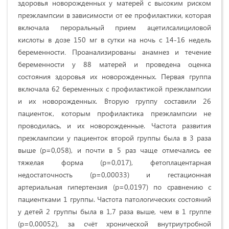
здоровья новорожденных у матерей с высоким риском
преэклампсии в зависимости от ее профилактики, которая
включала пероральный прием ацетилсалициловой
кислоты
в дозе 150 мг в сутки на ночь с 14-16 недель
беременности
.
Проанализированы анамнез и течение
беременности у 88 матерей и проведена оценка
состояния здоровья их новорожденных. Первая группа
включала 62 беременных с профилактикой преэклампсии
и их новорожденных. Вторую группу составили 26
пациенток, которым профилактика преэклампсии не
проводилась, и их новорожденные.
Частота развития
преэклампсии у пациенток второй группы была в 3 раза
выше (p=0,058), и почти в 5 раз чаще отмечались ее
тяжелая форма (p=0,017), фетоплацентарная
недостаточность (p=0,00033) и гестационная
артериальная гипертензия (p=0,0197) по сравнению с
пациентками 1 группы. Частота патологических состояний
у детей 2 группы была в 1,7 раза выше, чем в 1 группе
(p=0,00052), за счёт хронической внутриутробной