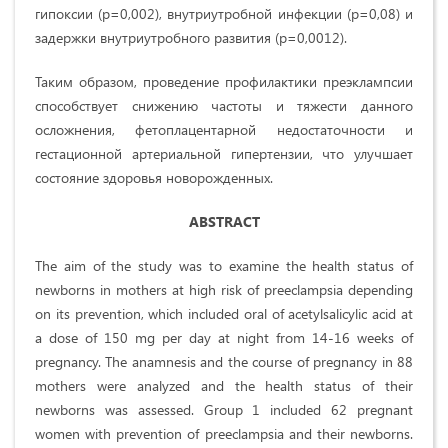
гипоксии (p=0,002), внутриутробной инфекции (p=0,08) и
задержки внутриутробного развития (p=0,0012).
Таким образом, проведение профилактики преэклампсии
способствует
снижению частоты и тяжести данного
осложнения, фетоплацентарной недостаточности и
гестационной артериальной гипертензии, что улучшает
состояние здоровья новорожденных.
ABSTRACT
The aim of the study was to examine the health status of
newborns in mothers at high risk of preeclampsia depending
on its prevention, which included oral of acetylsalicylic acid at
a dose of 150 mg per day at night from 14-16 weeks of
pregnancy. The anamnesis and the course of pregnancy in 88
mothers were analyzed and the health status of their
newborns was assessed. Group 1 included 62 pregnant
women with prevention of preeclampsia and their newborns.