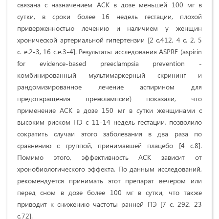
связана с назначением АСК в дозе меньшей 100 мг в
сутки, в сроки более 16 недель гестации, плохой
приверженностью лечению и наличием у женщин
хронической артериальной гипертензии [2
c
.412, 4
c
. 2, 5
c
.
e
.2-3, 16
c
.
e
.3-4].
Результаты исследования ASPRE (
aspirin
for
evidence
-
based
preeclampsia
prevention
-
комбинированный мультимаркерный скрининг и
рандомизированное лечение аспирином для
предотвращения преэклампсии) показали, что
применение АСК в дозе 150 мг в сутки женщинами с
высоким риском ПЭ с 11-14 недель гестации, позволило
сократить случаи этого заболевания в два раза по
сравнению с группой, принимавшей плацебо [4 c.8].
Помимо этого, эффективность АСК зависит от
хронобиологического эффекта. По данным исследований,
рекомендуется принимать этот препарат вечером или
перед сном в дозе более 100 мг в сутки, что также
приводит к снижению частоты ранней ПЭ [
7 с. 292, 23
с.72
].