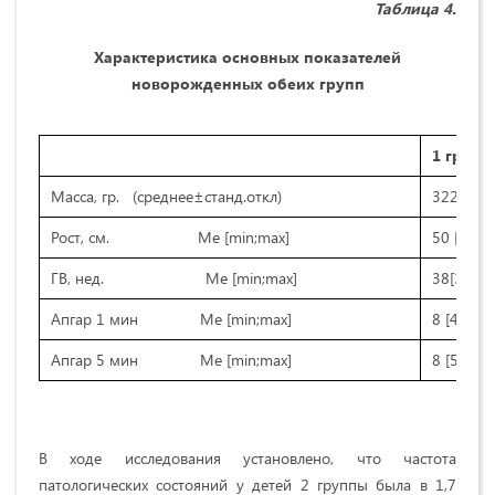
Таблица
4
.
Характеристика основных показателей
новорожденных обеих групп
1 группа
Масса, гр. (среднее±станд.откл)
3226,5±
Рост, см. Me [min;max]
50 [48;53
ГВ, нед. Me [min;max]
38[32;40
Апгар 1 мин Me [min;max]
8 [4;8]
Апгар 5 мин Me [min;max]
8 [5;9]
В ходе исследования установлено, что частота
патологических состояний у детей 2 группы была в 1,7