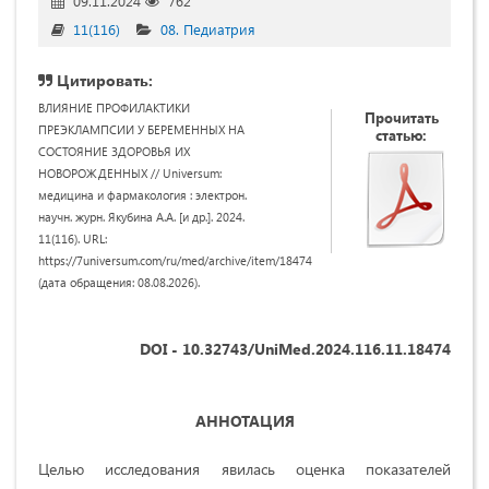
09.11.2024
762
11(116)
08. Педиатрия
Цитировать:
ВЛИЯНИЕ ПРОФИЛАКТИКИ
Прочитать
ПРЕЭКЛАМПСИИ У БЕРЕМЕННЫХ НА
статью:
СОСТОЯНИЕ ЗДОРОВЬЯ ИХ
НОВОРОЖДЕННЫХ // Universum:
медицина и фармакология : электрон.
научн. журн. Якубина А.А. [и др.]. 2024.
11(116). URL:
https://7universum.com/ru/med/archive/item/18474
(дата обращения: 08.08.2026).
DOI - 10.32743/UniMed.2024.116.11.18474
АННОТАЦИЯ
Целью исследования явилась
оценка показателей