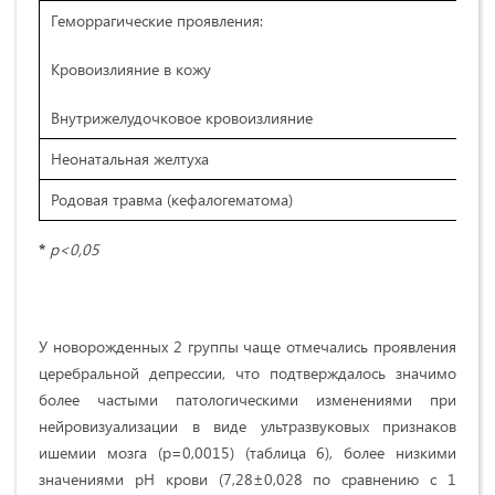
Геморрагические проявления:
Кровоизлияние в кожу
Внутрижелудочковое кровоизлияние
Неонатальная желтуха
Родовая травма (кефалогематома)
*
р<0,05
У новорожденных 2 группы чаще отмечались проявления
церебральной депрессии, что подтверждалось значимо
более частыми патологическими изменениями при
нейровизуализации в виде ультразвуковых признаков
ишемии мозга (р=
0,0015
) (таблица 6), более низкими
значениями рН крови (7,28±0,028 по сравнению с 1