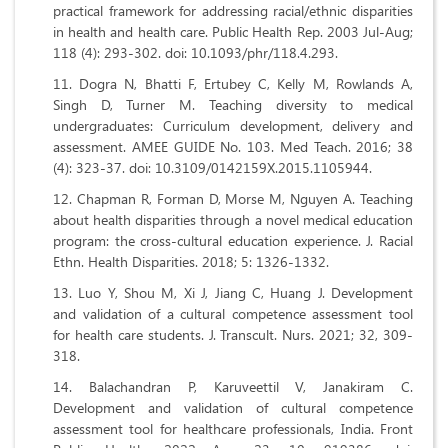
practical framework for addressing racial/ethnic disparities
in health and health care. Public Health Rep. 2003 Jul-Aug;
118 (4): 293-302. doi: 10.1093/phr/118.4.293.
Dogra N, Bhatti F, Ertubey C, Kelly M, Rowlands A,
Singh D, Turner M. Teaching diversity to medical
undergraduates: Curriculum development, delivery and
assessment. AMEE GUIDE No. 103. Med Teach. 2016; 38
(4): 323-37. doi: 10.3109/0142159X.2015.1105944.
Chapman R, Forman D, Morse M, Nguyen A. Teaching
about health disparities through a novel medical education
program: the cross-cultural education experience. J. Racial
Ethn. Health Disparities. 2018; 5: 1326-1332.
Luo Y, Shou M, Xi J, Jiang C, Huang J. Development
and validation of a cultural competence assessment tool
for health care students. J. Transcult. Nurs. 2021; 32, 309-
318.
Balachandran P, Karuveettil V, Janakiram C.
Development and validation of cultural competence
assessment tool for healthcare professionals, India. Front