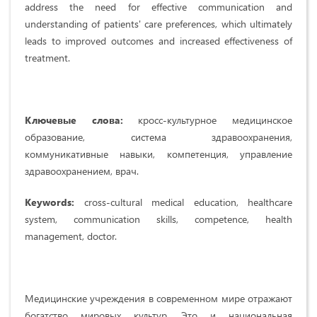
address the need for effective communication and
understanding of patients' care preferences, which ultimately
leads to improved outcomes and increased effectiveness of
treatment.
Ключевые слова:
кросс-культурное медицинское
образование, система здравоохранения,
коммуникативные навыки, компетенция, управление
здравоохранением, врач.
Keywords:
cross-cultural medical education, healthcare
system, communication skills, competence, health
management, doctor.
Медицинские учреждения в современном мире отражают
богатство мировых культур. Это и национальная