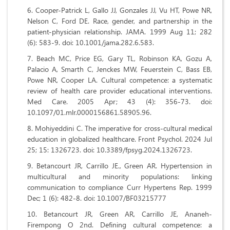
Cooper-Patrick L, Gallo JJ, Gonzales JJ, Vu HT, Powe NR,
Nelson C, Ford DE. Race, gender, and partnership in the
patient-physician relationship. JAMA. 1999 Aug 11; 282
(6): 583-9. doi: 10.1001/jama.282.6.583.
Beach MC, Price EG, Gary TL, Robinson KA, Gozu A,
Palacio A, Smarth C, Jenckes MW, Feuerstein C, Bass EB,
Powe NR, Cooper LA. Cultural competence: a systematic
review of health care provider educational interventions.
Med Care. 2005 Apr; 43 (4): 356-73. doi:
10.1097/01.mlr.0000156861.58905.96.
Mohiyeddini C. The imperative for cross-cultural medical
education in globalized healthcare. Front Psychol. 2024 Jul
25; 15: 1326723. doi: 10.3389/fpsyg.2024.1326723.
Betancourt JR, Carrillo JE., Green AR. Hypertension in
multicultural and minority populations: linking
communication to compliance Curr Hypertens Rep. 1999
Dec; 1 (6): 482-8. doi: 10.1007/BF03215777
Betancourt JR, Green AR, Carrillo JE, Ananeh-
Firempong O 2nd. Defining cultural competence: a