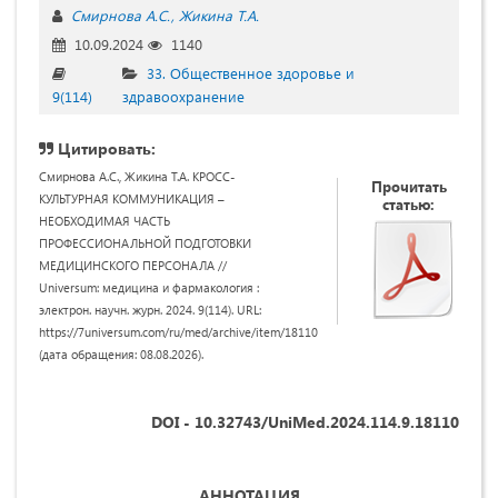
Смирнова А.С.
Жикина Т.А.
10.09.2024
1140
33. Общественное здоровье и
9(114)
здравоохранение
Цитировать:
Смирнова А.С., Жикина Т.А. КРОСС-
Прочитать
КУЛЬТУРНАЯ КОММУНИКАЦИЯ –
статью:
НЕОБХОДИМАЯ ЧАСТЬ
ПРОФЕССИОНАЛЬНОЙ ПОДГОТОВКИ
МЕДИЦИНСКОГО ПЕРСОНАЛА //
Universum: медицина и фармакология :
электрон. научн. журн. 2024. 9(114). URL:
https://7universum.com/ru/med/archive/item/18110
(дата обращения: 08.08.2026).
DOI - 10.32743/UniMed.2024.114.9.18110
АННОТАЦИЯ