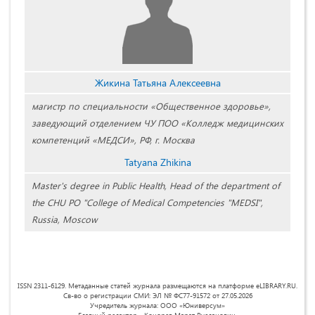
Жикина Татьяна Алексеевна
магистр по специальности «Общественное здоровье»,
заведующий отделением ЧУ ПОО «Колледж медицинских
компетенций «МЕДСИ», РФ, г. Москва
Tatyana Zhikina
Master's degree in Public Health, Head of the department of
the CHU PO "College of Medical Competencies "MEDSI",
Russia, Moscow
ISSN 2311-6129. Метаданные статей журнала размещаются на платформе eLIBRARY.RU.
Св-во о регистрации СМИ: ЭЛ № ФС77-91572 от 27.05.2026
Учредитель журнала: ООО «Юниверсум»
Главный редактор - Конорев Марат Русланович.