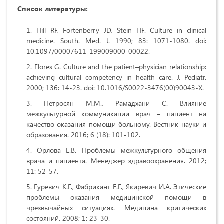
Список
литературы:
Hill RF, Fortenberry JD, Stein HF. Culture in clinical
medicine. South. Med. J. 1990; 83: 1071-1080. doi:
10.1097/00007611-199009000-00022.
Flores G. Culture and the patient–physician relationship:
achieving cultural competency in health care. J. Pediatr.
2000; 136: 14-23. doi: 10.1016/S0022-3476(00)90043-X.
Петросян М.М., Рамадхани С. Влияние
межкультурной коммуникации врач – пациент на
качество оказания помощи больному. Вестник науки и
образования. 2016; 6 (18): 101-102.
Орлова Е.В. Проблемы межкультурного общения
врача и пациента. Менеджер здравоохранения. 2012;
11: 52-57.
Гуревич К.Г., Фабрикант Е.Г., Якиревич И.А. Этические
проблемы оказания медицинской помощи в
чрезвычайных ситуациях. Медицина критических
состояний. 2008; 1: 23-30.