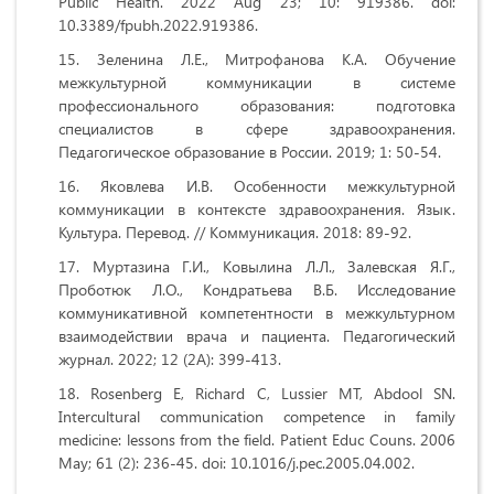
Public Health. 2022 Aug 23; 10: 919386. doi:
10.3389/fpubh.2022.919386.
Зеленина Л.Е., Митрофанова К.А. Обучение
межкультурной коммуникации в системе
профессионального образования: подготовка
специалистов в сфере здравоохранения.
Педагогическое образование в России. 2019; 1: 50-54.
Яковлева И.В. Особенности межкультурной
коммуникации в контексте здравоохранения. Язык.
Культура. Перевод. // Коммуникация. 2018: 89-92.
Муртазина Г.И., Ковылина Л.Л., Залевская Я.Г.,
Проботюк Л.О., Кондратьева В.Б. Исследование
коммуникативной компетентности в межкультурном
взаимодействии врача и пациента. Педагогический
журнал. 2022; 12 (2А): 399-413.
Rosenberg E, Richard C, Lussier MT, Abdool SN.
Intercultural communication competence in family
medicine: lessons from the field. Patient Educ Couns. 2006
May; 61 (2): 236-45. doi: 10.1016/j.pec.2005.04.002.