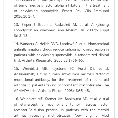
of tumor necrosis factor alpha inhibitors in the treatment
of ankylosing spondylitis. Expert Rev Clin Immunol
2016;10:1–7.
Sieper J, Braun J, Rudwaleit M, et al. Ankylosing
spondylitis: an overview. Ann Rheum Dis 2002;61suppl
3:iii8–18.
Wanders A, Heijde DVD, Landewé R, et al. Nonsteroidal
antiinflammatory drugs reduce radiographic progression in
patients with ankylosing spondylitis: a randomized clinical
trial. Arthritis Rheumatol 2005;52:1756–65.
Weinblatt ME, Keystone EC, Furst DE, et al.
Adalimumab, a fully human anti–tumor necrosis factor α
monoclonal antibody, for the treatment of rheumatoid
arthritis in patients taking concomitant methotrexate: The
ARMADA trial. Arthritis Rheum 2003;48:35–45.
Weinblatt ME, Kremer JM, Bankhurst AD, et al. A trial
of etanercept, a recombinant tumor necrosis factor
receptor:Fc fusion protein, in patients with rheumatoid
arthritis receiving methotrexate. New Engl J Med