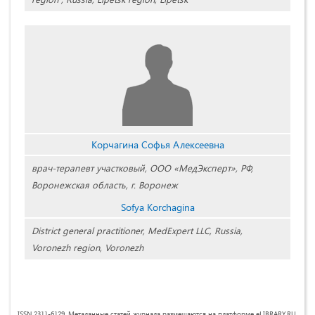
Корчагина Софья Алексеевна
врач-терапевт участковый, ООО «МедЭксперт», РФ,
Воронежская область, г. Воронеж
Sofya Korchagina
District general practitioner, MedExpert LLC, Russia,
Voronezh region, Voronezh
ISSN 2311-6129. Метаданные статей журнала размещаются на платформе eLIBRARY.RU.