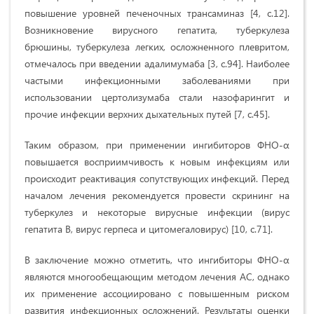
повышение уровней печеночных трансаминаз [4, с.12].
Возникновение вирусного гепатита, туберкулеза
брюшины, туберкулеза легких, осложненного плевритом,
отмечалось при введении адалимумаба [3, с.94]. Наиболее
частыми инфекционными заболеваниями при
использовании цертолизумаба стали назофарингит и
прочие инфекции верхних дыхательных путей [7, с.45].
Таким образом, при применении ингибиторов ФНО-α
повышается восприимчивость к новым инфекциям или
происходит реактивация сопутствующих инфекций. Перед
началом лечения рекомендуется провести скрининг на
туберкулез и некоторые вирусные инфекции (вирус
гепатита В, вирус герпеса и цитомегаловирус) [10, с.71].
В заключение можно отметить, что ингибиторы ФНО-α
являются многообещающим методом лечения АС, однако
их применение ассоциировано с повышенным риском
развития инфекционных осложнений. Результаты оценки