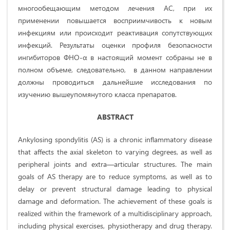
многообещающим методом лечения АС, при их
применении повышается восприимчивость к новым
инфекциям или происходит реактивация сопутствующих
инфекций. Результаты оценки профиля безопасности
ингибиторов ФНО-α в настоящий момент собраны не в
полном объеме, следовательно, в данном направлении
должны проводиться дальнейшие исследования по
изучению вышеупомянутого класса препаратов.
ABSTRACT
Ankylosing spondylitis (AS) is a chronic inflammatory disease
that affects the axial skeleton to varying degrees, as well as
peripheral joints and extra—articular structures. The main
goals of AS therapy are to reduce symptoms, as well as to
delay or prevent structural damage leading to physical
damage and deformation. The achievement of these goals is
realized within the framework of a multidisciplinary approach,
including physical exercises, physiotherapy and drug therapy.