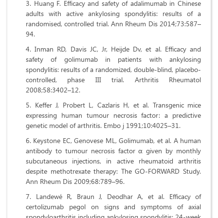
Huang F. Efficacy and safety of adalimumab in Chinese
adults with active ankylosing spondylitis: results of a
randomised, controlled trial. Ann Rheum Dis 2014;73:587–
94.
Inman RD, Davis JC, Jr, Heijde Dv, et al. Efficacy and
safety of golimumab in patients with ankylosing
spondylitis: results of a randomized, double-blind, placebo-
controlled, phase III trial. Arthritis Rheumatol
2008;58:3402–12.
Keffer J, Probert L, Cazlaris H, et al. Transgenic mice
expressing human tumour necrosis factor: a predictive
genetic model of arthritis. Embo j 1991;10:4025–31.
Keystone EC, Genovese ML, Golimumab, et al. A human
antibody to tumour necrosis factor α given by monthly
subcutaneous injections, in active rheumatoid arthritis
despite methotrexate therapy: The GO-FORWARD Study.
Ann Rheum Dis 2009;68:789–96.
Landewé R, Braun J, Deodhar A, et al. Efficacy of
certolizumab pegol on signs and symptoms of axial
spondyloarthritis including ankylosing spondylitis: 24-week