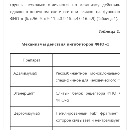
группы несколько отличаются по механизму действия,
однако в конечном счете все они влияют на функцию
ФНО-α [6, с.96; 9, с.9; 11, с.32; 15, с.45; 16, с.9] (Таблица 1).
Таблица 1.
Механизмы действия ингибиторов ФНО-α
Препарат
Хара
Адалимумаб
Рекомбинантное моноклональное ан
специфичное для человеческого ФНО-
Этанерцепт
Слитый белок рецептора ФНО челове
ФНО-α
Цертолизумаб
Пегилированный Fab’ фрагмент гуман
которое связывает и нейтрализует чел