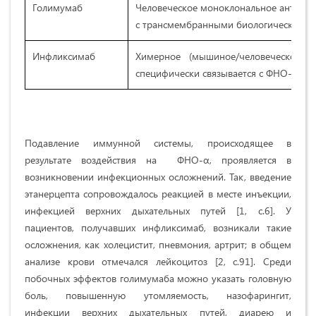
Голимумаб
Человеческое моноклональное антитело
с трансмембранными биологически ак
Инфликсимаб
Химерное (мышиное/человеческое) м
специфически связывается с ФНО-α с 
Подавление иммунной системы, происходящее в
результате воздействия на ФНО-α, проявляется в
возникновении инфекционных осложнений. Так, введение
этанерцепта сопровождалось реакцией в месте инъекции,
инфекцией верхних дыхательных путей [1, с.6]. У
пациентов, получавших инфликсимаб, возникали такие
осложнения, как холецистит, пневмония, артрит; в общем
анализе крови отмечался лейкоцитоз [2, с.91]. Среди
побочных эффектов голимумаба можно указать головную
боль, повышенную утомляемость, назофарингит,
инфекции верхних дыхательных путей, диарею и