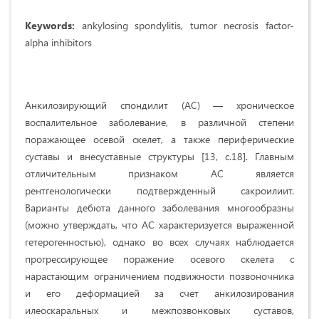
Keywords:
ankylosing spondylitis, tumor necrosis factor-
alpha inhibitors
Анкилозирующий спондилит (АС) — хроническое
воспалительное заболевание, в различной степени
поражающее осевой скелет, а также периферические
суставы и внесуставные структуры [13, с.18]. Главным
отличительным признаком АС является
рентгенологически подтвержденный сакроилиит.
Варианты дебюта данного заболевания многообразны
(можно утверждать, что АС характеризуется выраженной
гетерогенностью), однако во всех случаях наблюдается
прогрессирующее поражение осевого скелета с
нарастающим ограничением подвижности позвоночника
и его деформацией за счет анкилозирования
илеоскаральных и межпозвонковых суставов,