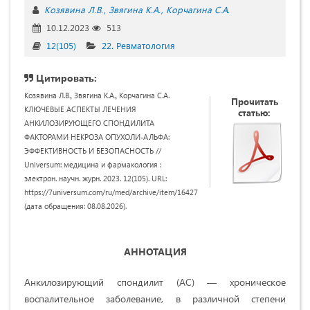
Козявина Л.В.
Звягина К.А.
Корчагина С.А.
10.12.2023
513
12(105)
22. Ревматология
Цитировать:
Козявина Л.В., Звягина К.А., Корчагина С.А.
Прочитать
КЛЮЧЕВЫЕ АСПЕКТЫ ЛЕЧЕНИЯ
статью:
АНКИЛОЗИРУЮЩЕГО СПОНДИЛИТА
ФАКТОРАМИ НЕКРОЗА ОПУХОЛИ-АЛЬФА:
ЭФФЕКТИВНОСТЬ И БЕЗОПАСНОСТЬ //
Universum: медицина и фармакология :
электрон. научн. журн. 2023. 12(105). URL:
https://7universum.com/ru/med/archive/item/16427
(дата обращения: 08.08.2026).
АННОТАЦИЯ
Анкилозирующий спондилит (АС) — хроническое
воспалительное заболевание, в различной степени