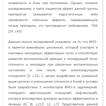
скованность и боль при воспалении. Однако, согласно
исследованиям, у трети пациентов эффект данной группы
препаратов оказывается недостаточным, либо
проявляются побочные эффекты, перевешивающие
пользу препарата, что противоречит требованиям FDA
[14, с.65].
Данные многих исследований указывают на то, что ФНО-
α является важнейшим цитокином, который участвует в
ключевых нисходящих эффекторных путях и способствует
развитию воспалительной реакции и последующей боли,
отечности и лихорадке при различных воспалительных
состояниях, в том числе, при анкилозирующем
спондилите [5, с.31]. С целью воздействия на указанный
выше цитокин и уменьшения отечности и болей в суставах
были разработаны 5 ингибиторов ФНО-α (адалимумаб,
этанерцепт, цертолизумаб, голимумаб, инфликсимаб),
которые впоследствии доказали высокую эффективность в
лечении АС [8, с.213; 12, с.7]. Представители данной