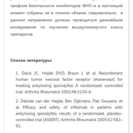
профиля безопасности ингибиторов ФНО-α в настоящий
момент собраны не в полном объеме, следовательно, в
данном направлении должны проводиться дальнейшие
исследования по изучению вышеупомянутого класса
препаратов.
Список литературы:
Davis JC, Heijde DVD, Braun J, et al. Recombinant
human tumor necrosis factor receptor (etanercept) for
treating ankylosing spondylitis: A randomized, controlled
trial. Arthritis Rheumatol 2003;48:3230–6.
Désirée van der Heijde, Ben Dijkmans, Piet Geusens, et
al. Efficacy and safety of infliximab in patients with
ankylosing spondylitis: results of a randomized, placebo-
controlled trial (ASSERT). Arthritis Rheumatol 2005;52:582–
91.