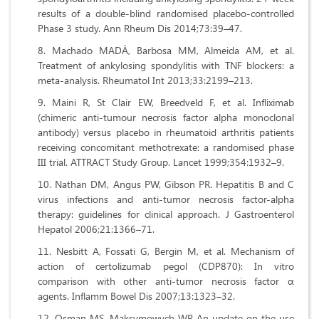
results of a double-blind randomised placebo-controlled
Phase 3 study. Ann Rheum Dis 2014;73:39–47.
Machado MADÁ, Barbosa MM, Almeida AM, et al.
Treatment of ankylosing spondylitis with TNF blockers: a
meta-analysis. Rheumatol Int 2013;33:2199–213.
Maini R, St Clair EW, Breedveld F, et al. Infliximab
(chimeric anti-tumour necrosis factor alpha monoclonal
antibody) versus placebo in rheumatoid arthritis patients
receiving concomitant methotrexate: a randomised phase
III trial. ATTRACT Study Group. Lancet 1999;354:1932–9.
Nathan DM, Angus PW, Gibson PR. Hepatitis B and C
virus infections and anti-tumor necrosis factor-alpha
therapy: guidelines for clinical approach. J Gastroenterol
Hepatol 2006;21:1366–71.
Nesbitt A, Fossati G, Bergin M, et al. Mechanism of
action of certolizumab pegol (CDP870): In vitro
comparison with other anti-tumor necrosis factor α
agents. Inflamm Bowel Dis 2007;13:1323–32.
Osman MS, Maksymowych WP. An update on the use