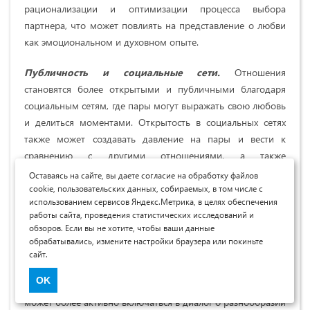
рационализации и оптимизации процесса выбора
партнера, что может повлиять на представление о любви
как эмоциональном и духовном опыте.
Публичность и социальные сети.
Отношения
становятся более открытыми и публичными благодаря
социальным сетям, где пары могут выражать свою любовь
и делиться моментами. Открытость в социальных сетях
также может создавать давление на пары и вести к
сравнению с другими отношениями, а также
возможностям для негативных комментариев. Это может
Оставаясь на сайте, вы даете согласие на обработку файлов
повлиять на восприятие частной и публичной сферы в
cookie, пользовательских данных, собираемых, в том числе с
использованием сервисов Яндекс.Метрика, в целях обеспечения
отношениях, где акцент смещается в сторону
работы сайта, проведения статистических исследований и
визуализации и поддержки от социального окружения.
обзоров. Если вы не хотите, чтобы ваши данные
обрабатывались, измените настройки браузера или покиньте
Спектр гендерных идентичностей
. В информационном
сайт.
обществе происходит более открытый разговор о
OK
гендерных ролях и идентичностях. Философия любви
может более активно включаться в диалог о разнообразии