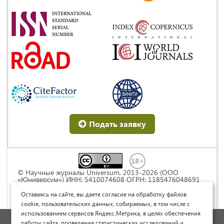
Подать заявку
© Научные журналы Universum, 2013-2026 (ООО
«Юниверсум») ИНН: 5410074608 ОГРН: 1185476048691
Это произведение доступно по
лицензии Creative
Commons « Attribution» («Атрибуция») 4.0
Оставаясь на сайте, вы даете согласие на обработку файлов
Непортированная
.
cookie, пользовательских данных, собираемых, в том числе с
использованием сервисов Яндекс.Метрика, в целях обеспечения
Политика обработки персональных данных
работы сайта, проведения статистических исследований и