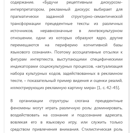
содержание. «Будучи рецептивным дискурсом-
интерпретатором, рекламный дискурс выбирает для
прагматически заданной структурно-семантической
трансформации прецедентные тексты из различных
источников, неравнозначные в лингвокультурном
отношении, одни из которых образуют ядро, другие
переме­щаются на периферию когнитивной базы
языкового сознания». Поэтому ассоциативные отсылки к
фигурам интертекста, выступающими специфическими
индикаторами социокультурных процессов, «актуализация
набора культурных кодов, задействованных в рекламном
тексте, – показательный пример видения и оценки реалий,
иллюстрирующих рекламную картину мира» [1, с. 42-45].
В организации структуры слогана прецедентные
феномены могут играть различную роль: домини­ровать,
воздействовать на сознание и подсознание адресата,
вовлекая его в языковую игру, или служить только
средством привлечения внимания. Стилистическая роль