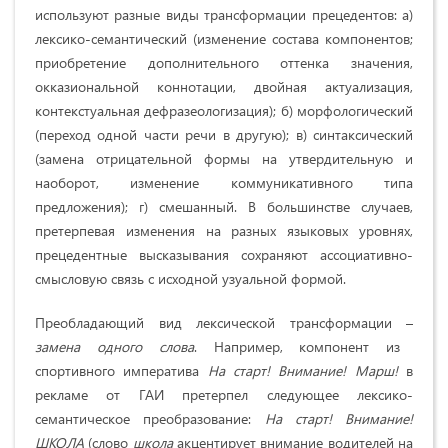
используют разные виды трансформации прецедентов: а)
лексико-семантический (изменение состава компонентов;
приобретение дополнительного оттенка значения,
окказиональной коннотации, двойная актуализация,
контекстуальная дефразеологизация); б) морфологический
(переход одной части речи в другую); в) синтаксический
(замена отрицательной формы на утвердительную и
наоборот, изменение коммуникативного типа
предложения); г) смешан­ный. В большинстве случаев,
претерпевая изменения на разных языковых уровнях,
прецедентные высказывания сохраняют ассоциативно-
смысловую связь с исходной узуальной формой.
Преобладающий вид лексической транс­формации –
замена одного слова
. Например, компонент из
спортивного императива
На старт! Внимание! Марш!
в
рекламе от ГАИ претерпел следующее лексико-
семантическое преобразование:
На старт! Внимание!
ШКОЛА
(слово
школа
акцентирует внимание водителей на