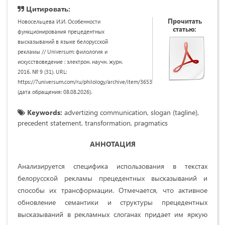
Цитировать:
Прочитать
Новосельцева И.И. Особенности
статью:
функционирования прецедентных
высказываний в языке белорусской
рекламы // Universum: филология и
искусствоведение : электрон. научн. журн.
2016. № 9 (31). URL:
https://7universum.com/ru/philology/archive/item/3653
(дата обращения: 08.08.2026).
Keywords:
advertizing communication, slogan (tagline),
precedent statement, transformation, pragmatics
АННОТАЦИЯ
Анализируется специфика использования в текстах
белорусской рекламы прецедентных высказываний и
способы их трансформации. Отмечается, что активное
обновление семантики и структуры прецедентных
высказываний в рекламных слоганах придает им яркую