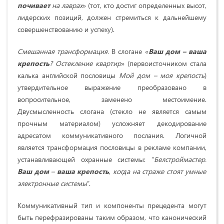
почивает
на лаврах
» (тот, кто достиг определенных высот,
лидерских позиций, должен стремиться к дальнейшему
совершенствованию и успеху).
Смешанная трансформация.
В слогане «
Ваш дом – ваша
крепость
? Остекление квартир
» (первоисточником стала
калька английской пословицы
Мой дом – моя крепость
)
утвердительное выражение преобразовано в
вопросительное, заменено местоимение.
Двусмысленность слогана (стекло не является самым
прочным материалом) усложняет декодирование
адресатом коммуникативного послания. Логичной
является трансформация пословицы в рекламе компании,
устанавливающей охранные системы: “
Белстроймастер.
Ваш дом
–
ваша крепость
,
когда на страже стоят умные
электронные системы
”.
Коммуникативный тип и компоненты прецедента могут
быть перефразированы таким образом, что канонический