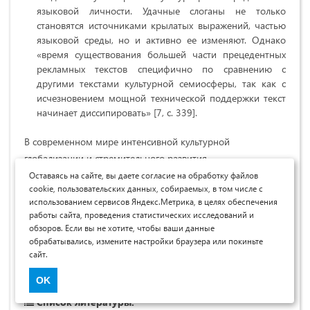
языковой личности. Удачные слоганы не только
становятся источниками крылатых выражений, частью
языковой среды, но и активно ее изменяют. Однако
«время существования большей части прецедентных
рекламных текстов специфично по сравнению с
другими текстами культурной семиосферы, так как с
исчезновением мощной технической поддержки текст
начинает диссипировать» [7, с. 339].
В современном мире интенсивной культурной
глобализации и стремительного развития
информационных технологий реклама, как одно из
Оставаясь на сайте, вы даете согласие на обработку файлов
cookie, пользовательских данных, собираемых, в том числе с
средств маркетинговой коммуникации и манипуляции
использованием сервисов Яндекс.Метрика, в целях обеспечения
сознанием личности, оказывает все большее влияние на
работы сайта, проведения статистических исследований и
умственно-речевую деятельность адресантов и адресатов,
обзоров. Если вы не хотите, чтобы ваши данные
в результате чего и возникают новые ассоциативно-
обрабатывались, измените настройки браузера или покиньте
сайт.
коннотативные связи в языке и мышлении общества.
OK
Список литературы: