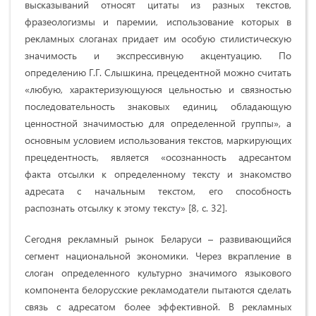
высказываний относят цитаты из разных текстов,
фразеологизмы и паремии, использование которых в
рекламных слоганах придает им особую стилистическую
значимость и экспрессивную акцентуацию. По
определению Г.Г. Слышкина, прецедентной можно считать
«любую, характери­зующуюся цельностью и связностью
последовательность знаковых единиц, обладающую
ценностной значимостью для определенной группы», а
основным условием использования текстов, маркирующих
прецедентность, является «осознанность адресантом
факта отсылки к определенному тексту и знакомство
адресата с начальным текстом, его способность
распознать отсылку к этому тексту» [8, с. 32].
Сегодня рекламный рынок Беларуси – разви­вающийся
сегмент национальной экономики. Через вкрапление в
слоган определенного культурно значимого языкового
компонента белорусские рекламодатели пытаются сделать
связь с адресатом более эффективной. В рекламных