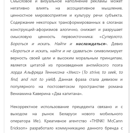
Смысловое и визуальное наполнение рекламы может
негативно влиять на ассоциативное мыш­ление,
ценностное мировосприятие и культуру речи субъекта.
Содержание некоторых трансформи­рованных в слоганах
конструкций-афоризмов алогично, снижает и разрушает
смысловую ценность первоисточника: «
Суперлото.
Бороться и искать. Найти и
наслаждаться
». Девиз
«
Бороться и искать, найти и не сдаваться
» символизирует
верность своей цели и высоким моральным принципам,
является цитатой из произведения английского поэта
лорда Альфреда Теннисона «Улисс»
(
То
strive
,
to
seek
,
to
find
,
and
not
to
yield
). Данная фраза стала девизом и
популярного на постсоветском пространстве романа
Вениамина Каверина «Два капитана».
Некорректное использование прецедента связано и с
выходом на рынок Беларуси нового мобильного
оператора life:). Креативное агентство «THINK! McCann
Erickson» разработало коммуникацию данного бренда с