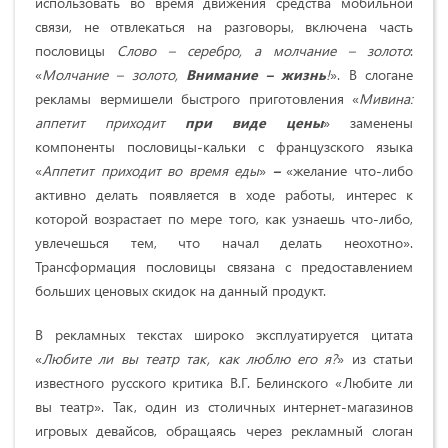
использовать во время движения средства мобильной
связи, не отвлекаться на разговоры, включена часть
пословицы
Слово – серебро, а молчание – золото
:
«
Молчание – золото,
Внимание – жизнь
!
». В слогане
рекламы вермишели быстрого приготовления «
Мивина:
аппетит приходит
при виде цены
» заменены
компоненты пословицы-кальки с французского языка
«
Аппетит приходит во время еды
»
–
«желание что-либо
активно делать появляется в ходе работы, интерес к
которой возрастает по мере того, как узнаешь что-либо,
увлечешься тем, что начал делать неохотно».
Трансформация пословицы связана с предоставлением
больших ценовых скидок на данный продукт.
В рекламных текстах широко эксплуатируется цитата
«
Любите ли вы театр так, как люблю его я?
»
из статьи
известного русского критика В.Г. Белин­ского «Любите ли
вы театр». Так, один из столичных интернет-магазинов
игровых девайсов, обращаясь через рекламный слоган