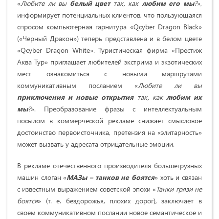
«
Любите ли вы
белый цвет
так, как
любим его мы
?
»,
информирует потен­циальных клиентов, что пользующаяся
спросом компьютерная гарнитура «Qcyber Dragon Black»
(«Черный Дракон») теперь представлена и в белом цвете
«Qcyber Dragon White». Туристическая фирма «Престиж
Аква Тур» приглашает любителей экстрима и экзотических
мест ознакомиться с новыми маршрутами
коммуникативным посланием «
Любите ли вы
приключения и новые открытия
так, как
любим их
мы
?
». Преобразование фразы с интеллектуальным
посылом в коммерческой рекламе снижает смысловое
достоинство первоисточника, претензия на «элитарность»
может вызвать у адресата отрицательные эмоции.
В рекламе отечественного производителя большегрузных
машин слоган «
МАЗы – танков не боятся
» хоть и связан
с известным выражением советской эпохи «
Танки грязи не
боятся
» (т. е. бездорожья, плохих дорог), заключает в
своем коммуникативном послании новое семантическое и