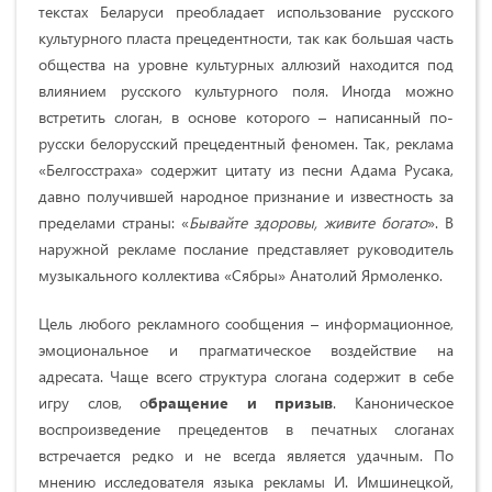
текстах Беларуси преобладает использование русского
культурного пласта прецедентности, так как большая часть
общества на уровне культурных аллюзий находится под
влиянием русского культурного поля. Иногда можно
встретить слоган, в основе которого – написанный по-
русски белорусский прецедентный феномен. Так, реклама
«Белгосстраха» содержит цитату из песни Адама Русака,
давно получившей народное признание и известность за
пределами страны: «
Бывайте здоровы, живите богато
». В
наружной рекламе послание представляет руководитель
музыкального коллектива «Сябры» Анатолий Ярмоленко.
Цель любого рекламного сообщения – информа­ционное,
эмоциональное и прагматическое воздействие на
адресата. Чаще всего структура слогана содержит в себе
игру слов, о
бращение и призыв
. Каноническое
воспроизведение прецедентов в печатных слоганах
встречается редко и не всегда является удачным. По
мнению исследователя языка рекламы И. Имшинецкой,