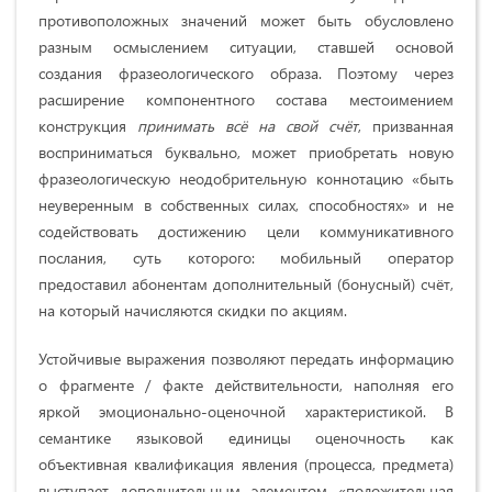
противоположных значений может быть обусловлено
разным осмыслением ситуации, ставшей основой
создания фразеологи­ческого образа. Поэтому через
расширение компонентного состава местоимением
конструкция
принимать всё на свой счёт
, призванная
воспри­ниматься буквально, может приобретать новую
фразеологическую неодобрительную коннотацию «быть
неуверенным в собственных силах, способностях» и не
содейст­вовать достижению цели коммуникативного
послания, суть которого: мобильный оператор
предоставил абонентам дополнительный (бонусный) счёт,
на который начисляются скидки по акциям.
Устойчивые выражения позволяют передать информацию
о фрагменте / факте действительности, наполняя его
яркой эмоционально-оценочной характеристикой. В
семантике языковой единицы оценочность как
объективная квалификация явления (процесса, предмета)
выступает дополнительным элементом «положительная