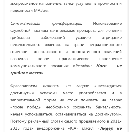
экспрессивное наполнение: танки уступают в прочности и
надежности МАЗам.
Синтаксическая трансформация
. Использование
служебной частицы
не
в рекламе препарата для лечения
грибковых заболеваний усилило отрицание
нежелательного явления, на грани нетрадиционного
сочетания денатативного и конотативного значений
возникло новое прагматическое наполнение
коммуникативного послания: «
Экзифин.
Ноги – не
грибное место
».
Фразеологизм
почивать на лаврах
«наслаждаться
достигнутым успехом» часто употребляется и в
запретительной форме не стоит почивать на лаврах
«после победы необходимо сохранять бдительность,
нельзя успокаиваться, останавливаться на достигнутом».
Поэтому рекламный слоган самого продаваемого в 2011-
2013 годах внедорожника «KIA» гласил: «
Лидер не