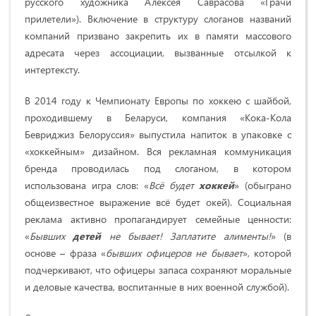
русского художника Алексея Саврасова «Грачи
прилетели»). Включение в структуру слоганов названий
компаний призвано закрепить их в памяти массового
адресата через ассоциации, вызванные отсылкой к
интертексту.
В 2014 году к Чемпионату Европы по хоккею с шайбой,
проходившему в Беларуси, компания «Кока-Кола
Бевриджиз Белоруссия» выпустила напиток в упаковке с
«хоккейным» дизайном. Вся рекламная коммуникация
бренда проводилась под слоганом, в котором
использована игра слов: «
Всё будет
хоккей
» (обыграно
общеизвестное выражение всё будет окей). Социальная
реклама активно пропагандирует семейные ценности:
«
Бывших
детей
не бывает! Заплатите алименты!
» (в
основе – фраза «
бывших офицеров не бывает
», которой
подчеркивают, что офицеры запаса сохраняют моральные
и деловые качества, воспитанные в них военной службой).