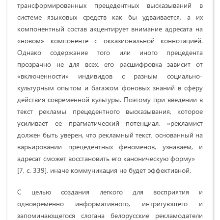
трансформированных прецедентных высказываний в
системе языковых средств как бы удваивается, а их
компонентный состав акцентирует внимание адресата на
«новом» компоненте с окказиональной коннотацией.
Однако содержание того или иного прецедента
прозрачно не для всех, его расшифровка зависит от
«включенности» индивидов с разным социально-
культурным опытом и багажом фоновых знаний в сферу
действия современной культуры. Поэтому при введении в
текст рекламы прецедентного высказывания, которое
усиливает ее прагматический потенциал, «рекламист
должен быть уверен, что рекламный текст, основанный на
варьировании прецедентных феноменов, узнаваем, и
адресат сможет восстановить его каноническую форму»
[7, с. 339], иначе коммуникация не будет эффективной.
С целью создания легкого для восприятия и
одновременно информативного, интригующего и
запоминающегося слогана белорусские рекламо­датели