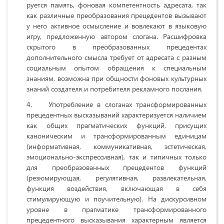
руется память, фоновая компетентность адресата, так
как различные преобразования прецедентов вызывают
у него активное осмысление и вовлекают в языковую
игру, предложенную автором слогана. Расшифровка
скрытого в преобразованных преце­дентах
дополнительного смысла требует от адресата с разным
социальным опытом обращения к специальным
знаниям, возможна при общности фоновых культурных
знаний создателя и потребителя рекламного послания.
Употребление в слоганах трансформиро­ванных
прецедентных высказываний характери­зуется наличием
как общих прагматических функ­ций, присущих
каноническим и трансформи­рованным единицам
(информативная, коммуника­тивная, эстетическая,
эмоционально-экспрессивная), так и типичных только
для преобразованных прецедентов функций
(резюмирующая, регулятив­ная, развлекательная,
функция воздействия, вклю­чающая в себя
стимулирующую и поучительную). На дискурсивном
уровне в прагматике трансфор­мированного
прецедентного высказывания харак­терным является