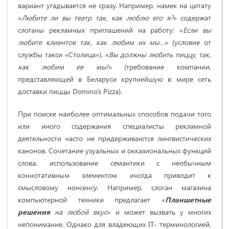
вариант угадывается не сразу. Например, намек на цитату
«
Любите ли вы театр так, как люблю его я?
» содержат
слоганы рекламных приглашений на работу: «
Если вы
л
юбите клиентов так, как любим их мы…
» (условие от
службы такси «Столица»), «
Вы должны любить пиццу, так,
как любим ее мы!
» (требование компании,
представляющей в Беларуси крупнейшую в мире сеть
доставки пиццы Domino’s Pizza).
При поиске наиболее оптимальных способов подачи того
или иного содержания специалисты рекламной
деятельности часто не придерживаются лингвистических
канонов. Сочетание узуальных и окказиональных функций
слова, использование семантики с необычным
коннотативным элементом иногда приводит к
смысловому нонсенсу. Например, слоган магазина
компьютерной техники предлагает «
Планшетные
решения
на любой вкус
» и может вызвать у многих
непонимание
.
Однако для владеющих IT- терминологией,