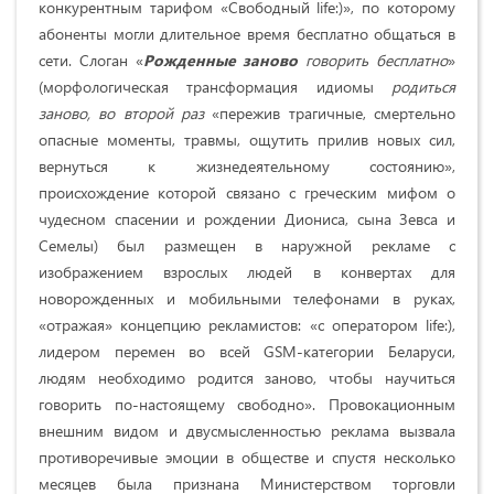
конкурентным тарифом «Свободный life:)», по которому
абоненты могли длительное время бесплатно общаться в
сети. Слоган «
Рожденные заново
говорить бесплатно
»
(морфоло­гическая трансформация идиомы
родиться
заново, во второй раз
«пережив трагичные, смертельно
опасные моменты, травмы, ощутить прилив новых сил,
вернуться к жизнедеятельному состоянию»,
происхождение которой связано с греческим мифом о
чудесном спасении и рождении Диониса, сына Зевса и
Семелы) был размещен в наружной рекламе с
изображением взрослых людей в конвертах для
новорожденных и мобильными телефонами в руках,
«отражая» концепцию рекламистов: «с оператором life:),
лидером перемен во всей GSM-категории Беларуси,
людям необходимо родится заново, чтобы научиться
говорить по-настоящему свободно». Провока­ционным
внешним видом и двусмысленностью реклама вызвала
противоречивые эмоции в обществе и спустя несколько
месяцев была признана Министерством торговли