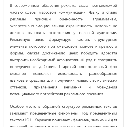
В современном обществе реклама стала неотъем­лемой
частью сферы массовой коммуникации. Языку и стилю
рекламы присущи оценочность, аграмма­тизм,
экспрессивно-эмоциональная окрашенность, которые не
должны вызывать отторжения у целевой аудитории.
Рекламную идею формулирует слоган, структурные
элементы которого, при смысловой полноте и краткости
формы, служат достижению цели: побудить адресата
выстроить необходимый ассоциативный ряд и совершить
определенные действия. Широкий коннотативный фон
слоганов позволяет использовать разнообразные
языковые средства для получения новых стилистических
оттенков, привлечения внимания и убеждения
потенциального потребителя рекламного послания.
Особое место в образной структуре рекламных текстов
занимают прецедентные феномены. Под прецедентным
текстом Ю.Н. Караулов понимает «феномен, значимый для
языковой личности в познавательном и эмоциональном