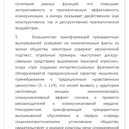
сочетание разных функций, что повышает
экспрессивность и прагматическую эффективность
коммуникации, а иногда оказывает двойственное (как
конструктивное, так и деструктивное) прагматическое
воздействие.
Большинство трансформаций прецедентных
высказываний указывает на нежелательные факты из
жизни общества, некоторые содержат иронический
подтекст, отдельные примеры «выступают дискур­
сивными средствами выражения языковой агрессии»,
когда «при создании интертекстуальных фрагментов
обнаруживается парадоксальный характер мышления,
пренебрежение к тради­ционным нравственным
ценностям» [3, с. 114], что может вызвать у аудитории
негативные эмоции, минимизировать
коммуникативный эффект слогана и привести
рекламодателей к коммуникативной неудаче.
Некорректная трансформация прецедентных
высказываний обусловлена в первую очередь
социолингвистическими установками общества,
свидетельствует о кризисе культуры речи определенной