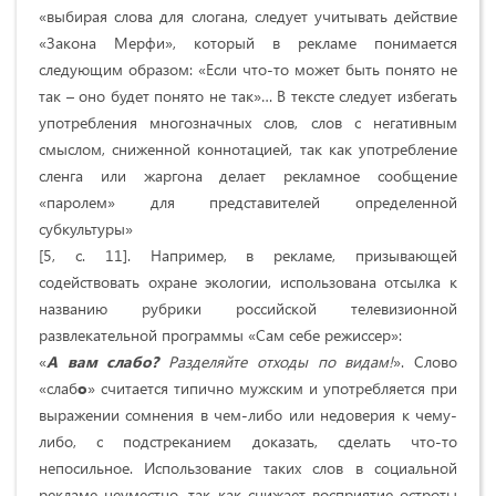
«выбирая слова для слогана, следует учитывать действие
«Закона Мерфи», который в рекламе понимается
следующим образом: «Если что-то может быть понято не
так – оно будет понято не так»… В тексте следует избегать
употребления многозначных слов, слов с негативным
смыслом, сниженной коннотацией, так как употребление
сленга или жаргона делает рекламное сообщение
«паролем» для представителей определенной
субкультуры»
[5, с. 11]. Например, в рекламе, призывающей
содействовать охране экологии, использована отсылка к
названию рубрики российской телевизионной
развлекательной программы «Сам себе режиссер»:
«
А вам слабо?
Разделяйте отходы по видам!
». Слово
«слаб
о
» считается типично мужским и употребляется при
выражении сомнения в чем-либо или недоверия к чему-
либо, с подстреканием доказать, сделать что-то
непосильное. Использование таких слов в социальной
рекламе неуместно, так как снижает восприятие остроты