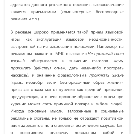
адресатов данного рекламного послания, словосочетание
является приемлемым (компьютерные, беспроводные
решения и т.п.).
В рекламе широко применяется такой прием языковой
игры, как эксплуатация языковой неоднозначности,
выстроенной на использовании полисемии. Например, на
рекламном плакате от МЧС в слогане «
Не прожигай свою
жизнь!
» обыгрывается и значение глаголов
жечь,
прожигать
(действуя огнем, дать чему-либо прогореть
насквозь), и значение фразеологизма
прожигать жизнь
(«разг., неодобр. вести беспорядочный образ жизни»),
призывая отказаться от курения как вредной привычки,
предупреждая, что неосторожное обращение с огнем при
курении может стать причиной пожара и гибели людей.
Иногда основные мысли, заложенные в социальные
рекламные слоганы, не только не отражают позитивной
идеи адресантов, но и становятся источником казусов. Так,
о позитивном человеке, довольном собой и