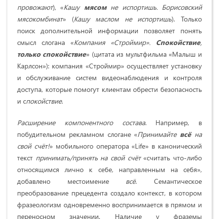
провожают
), «
Кашу
мясом
не испортишь. Борисовский
мясокомбинат
» (
Кашу маслом не испортишь
). Только
поиск дополнительной информации позволяет понять
смысл слогана «
Компания «Строймир».
Спокой­ствие
,
только спокойствие
» (цитата из мульт­фильма «Малыш и
Карлсон»): компания «Строймир» осуществляет установку
и обслуживание систем видеонаблюдения и контроля
доступа, которые помогут клиентам обрести безопасность
и с
покойствие
.
Расширение компонентного состава
. Например, в
побудительном рекламном слогане «
Принимайте
всё
на
свой счёт!
» мобильного оператора «Life» в канонический
текст
принимать/принять на свой счёт
«считать что-либо
относящимся лично к себе, направленным на себя»,
добавлено местоимение
всё
. Семантическое
преобразование прецедента создало контекст, в котором
фразеологизм одновременно воспринимается в прямом и
переносном значении. Наличие у фраземы