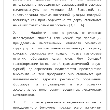
использование прецедентных высказываний в рекламе
свидетельствует, по мнению И.В. Высоцкой, «о
тиражировании приема косвенной цитации, который,
возникнув как противодействие стандарту, становится
на наших глазах новым шаблоном» [3, с. 116].
Наиболее часто в рекламных слоганах
используются способы лексической трансформации
прецедентных высказываний, обновляя семантику,
структуру и экспрессивнo-стилистическую окраску
которых, рекламодатели создают новые смысловые
оттенки, обогащают связи слов. Чем большей
трансформации (лексической, грамматической, струк­
турной) одновременно подвергается преце­дентное
высказывание, тем прозрачнее оно становится для
потенциального адресата рекламного обращения,
формирует и актуализирует в его сознании
ассоциативное поле вокруг введенных лексических
компонентов.
В процессе узнавания и выделения из текста
прецедентного феномена прежде всего актуализи­