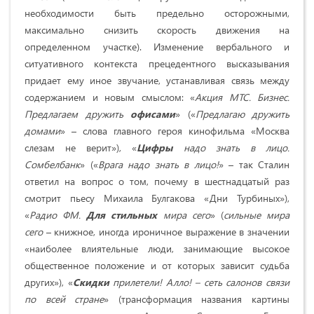
необходимости быть предельно осторожными,
максимально снизить скорость движения на
определенном участке).
Изменение вербального и
ситуативного контекста прецедентного высказывания
придает ему иное звучание, устанавливая связь между
содержанием и новым смыслом: «
Акция МТС. Бизнес.
Предлагаем дружить
офисами
» («
Предлагаю дружить
домами
» – слова главного героя кинофильма «Москва
слезам не верит»), «
Цифры
надо знать в лицо.
Сомбелбанк
» («
Врага надо знать в лицо!
» – так Сталин
ответил на вопрос о том, почему в шестнадцатый раз
смотрит пьесу Михаила Булгакова «Дни Турбиных»),
«
Радио ФМ.
Для
стильных
мира сего
» (
сильные мира
сего
– книжное, иногда ироничное выражение в значении
«наиболее влиятельные люди, занимающие высокое
общественное положение и от которых зависит судьба
других»), «
Скидки
прилетели! Алло! – сеть салонов связи
по всей стране
» (трансформация названия картины