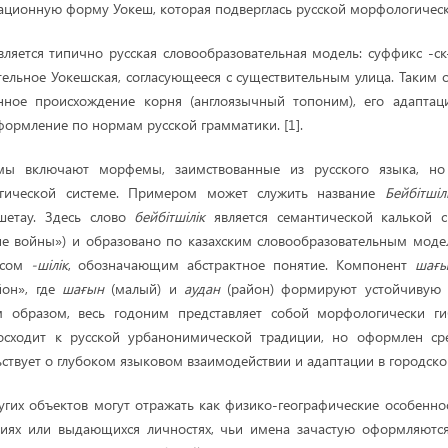
ационную форму Уокеш, которая подверглась русской морфологическ
вляется типично русская словообразовательная модель: суффикс -ск-
ельное Уокешская, согласующееся с существительным улица. Таким 
анное происхождение корня (англоязычный топоним), его адаптац
формление по нормам русской грамматики. [1].
мы включают морфемы, заимствованные из русского языка, но
огической системе. Примером может служить название
Бейбітші
шетау. Здесь слово
бейбітшілік
является семантической калькой с
вие войны») и образовано по казахским словообразовательным мод
ксом
-шілік
, обозначающим абстрактное понятие. Компонент
шағы
йон», где
шағын
(малый) и
аудан
(район) формируют устойчивую 
м образом, весь годоним представляет собой морфологически ги
осходит к русской урбанонимической традиции, но оформлен сре
ьствует о глубоком языковом взаимодействии и адаптации в городско
угих объектов могут отражать как физико-географические особеннос
тиях или выдающихся личностях, чьи имена зачастую оформляютс