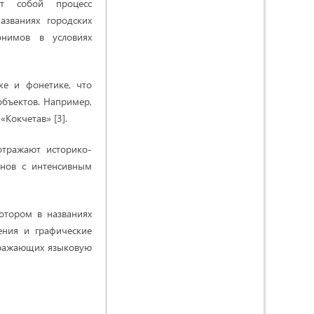
ет собой процесс
азваниях городских
онимов в условиях
ке и фонетике, что
объектов. Например,
«Кокчетав» [3].
отражают историко-
онов с интенсивным
отором в названиях
ения и графические
тражающих языковую