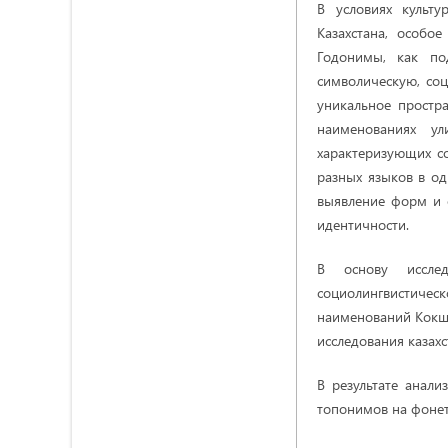
В условиях культу
Казахстана, особо
Годонимы, как по
символическую, соц
уникальное простра
наименованиях у
характеризующих со
разных языков в од
выявление форм и 
идентичности.
В основу исследо
социолингвистическ
наименований Кокше
исследования казахс
В результате анал
топонимов на фонет