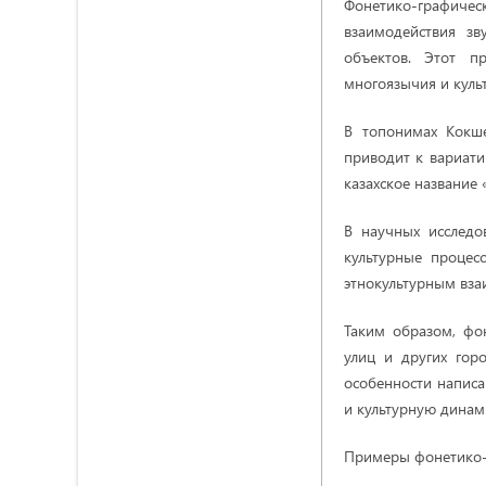
Фонетико-графич
взаимодействия зв
объектов. Этот п
многоязычия и куль
В топонимах Кокше
приводит к вариати
казахское название 
В научных исследо
культурные процес
этнокультурным вза
Таким образом, фо
улиц и других гор
особенности напис
и культурную динам
Примеры фонетико-