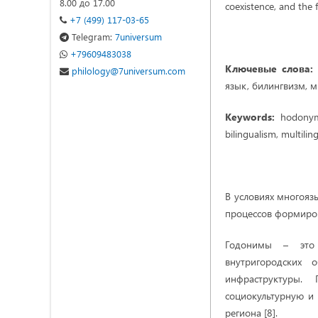
8.00 до 17.00
coexistence, and the f
+7 (499) 117-03-65
Telegram:
7universum
+79609483038
Ключевые слова
philology@7universum.com
язык, билингвизм, м
Keywords:
hodonyms
bilingualism, multilin
В условиях многояз
процессов формиров
Годонимы – это 
внутригородских 
инфраструктуры.
социокультурную и 
региона [8].