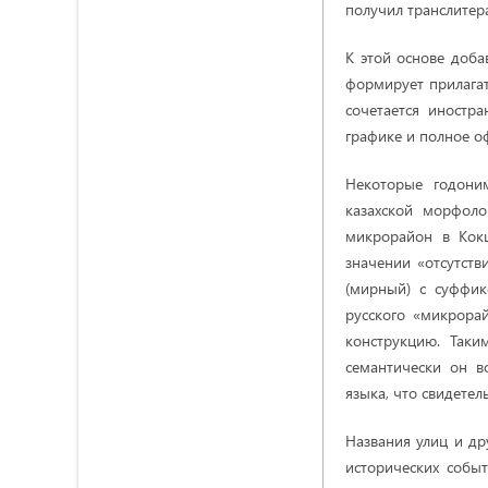
получил транслитер
К этой основе доба
формирует прилагат
сочетается иностр
графике и полное о
Некоторые годони
казахской морфол
микрорайон в Кок
значении «отсутст
(мирный) с суффи
русского «микрора
конструкцию. Таки
семантически он в
языка, что свидетел
Названия улиц и др
исторических собы