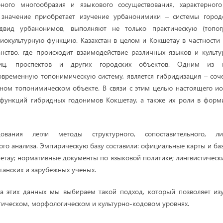
рного многообразия и языкового сосуществования, характерног
е значение приобретает изучение урбанонимики – системы город
двид урбанонимов, выполняют не только практическую (топог
иокультурную функцию. Казахстан в целом и Кокшетау в частности
нство, где происходит взаимодействие различных языков и культу
лиц, проспектов и других городских объектов. Одним из к
временную топонимическую систему, является гибридизация – соч
ном топонимическом объекте. В связи с этим целью настоящего ис
функций гибридных годонимов Кокшетау, а также их роли в форм
вания легли методы структурного, сопоставительного, ли
ого анализа. Эмпирическую базу составили: официальные карты и ба
тау; нормативные документы по языковой политике; лингвистическ
танских и зарубежных учёных.
иза этих данных мы выбираем такой подход, который позволяет из
ическом, морфологическом и культурно-кодовом уровнях.