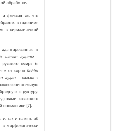
ой обработке.
 и флексия -ая, что
образом, в годониме
ия в кириллической
 адаптированные к
лік шағын ауданы
–
 русского «мир» (в
елям от корня
бейбіт
н аудан
– калька с
словосочетательную
бридную структуру:
дствами казахского
й ономастике [7].
ти, так и память об
я в морфологически