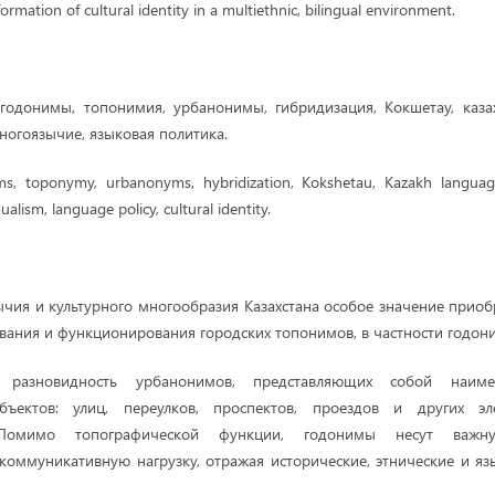
ormation of cultural identity in a multiethnic, bilingual environment.
:
годонимы, топонимия, урбанонимы, гибридизация, Кокшетау, каза
ногоязычие, языковая политика.
, toponymy, urbanonyms, hybridization, Kokshetau, Kazakh language
gualism, language policy, cultural identity.
ычия и культурного многообразия Казахстана особое значение приоб
ания и функционирования городских топонимов, в частности годон
разновидность урбанонимов, представляющих собой наиме
объектов: улиц, переулков, проспектов, проездов и других эл
 Помимо топографической функции, годонимы несут важну
коммуникативную нагрузку, отражая исторические, этнические и я