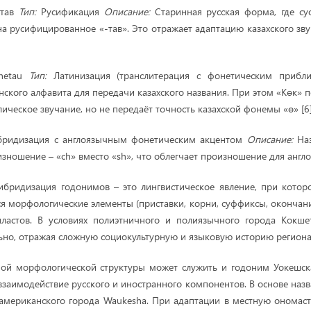
етав
Тип:
Русификация
Описание:
Старинная русская форма, где суф
 на русифицированное «-тав». Это отражает адаптацию казахского зв
shetau
Тип:
Латинизация (транслитерация с фонетическим приб
ского алфавита для передачи казахского названия. При этом «Көк» п
ическое звучание, но не передаёт точность казахской фонемы «ө» [6]
ридизация с англоязычным фонетическим акцентом
Описание:
Наз
изношение – «ch» вместо «sh», что облегчает произношение для англ
бридизация годонимов – это лингвистическое явление, при котор
я морфологические элементы (приставки, корни, суффиксы, окончани
пластов. В условиях полиэтничного и полиязычного города Кокше
ьно, отражая сложную социокультурную и языковую историю региона
й морфологической структуры может служить и годоним Уокешска
взаимодействие русского и иностранного компонентов. В основе наз
американского города Waukesha. При адаптации в местную ономас