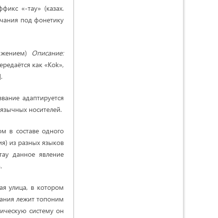
фикс «-тау» (казах.
учания под фонетику
лижением)
Описание:
ередаётся как «Kok»,
.
вание адаптируется
оязычных носителей.
ом в составе одного
я) из разных языков
тау данное явление
.
я улица, в котором
вания лежит топоним
тическую систему он