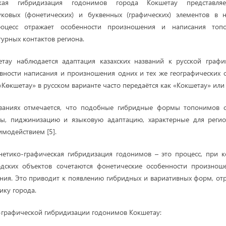
еская гибридизация годонимов города Кокшетау представля
уковых (фонетических) и буквенных (графических) элементов в н
роцесс отражает особенности произношения и написания топ
турных контактов региона.
тау наблюдается адаптация казахских названий к русской графи
вности написания и произношения одних и тех же географических 
«Көкшетау» в русском варианте часто передаётся как «Кокшетау» или 
ваниях отмечается, что подобные гибридные формы топонимов 
сы, пиджинизацию и языковую адаптацию, характерные для реги
имодействием [5].
нетико-графическая гибридизация годонимов – это процесс, при к
одских объектов сочетаются фонетические особенности произнош
ания. Это приводит к появлению гибридных и вариативных форм, о
ику города.
графической гибридизации годонимов Кокшетау: