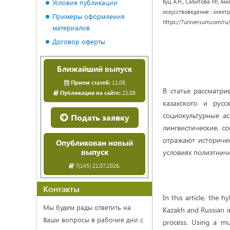
Куц А.Н., Сабитова Р.Р.
Условия публикации
искусствоведение : электро
Примеры оформления
https://7universum.com/ru
материалов
Договор оферты
Ближайший выпуск
Прием статей:
11.08
В статье рассматри
Публикация на сайте:
21.08
казахского и рус
социокультурные а
Подать заявку
лингвистические, с
отражают историче
Опубликован новый
выпуск
условиях полиэтнич
7(145) 21.07.2026.
Контакты
In this article, the
Мы будем рады ответить на
Kazakh and Russian in
Ваши вопросы в рабочие дни с
process. Using a mul