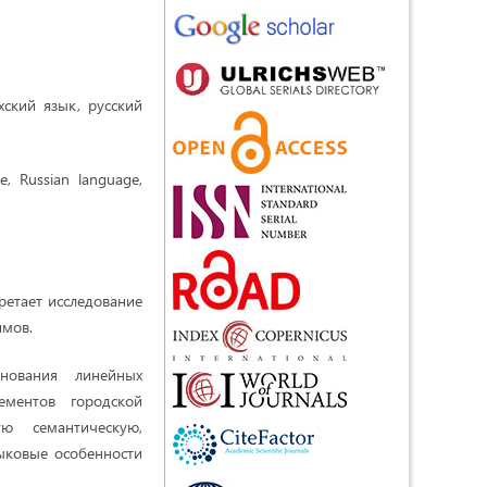
хский язык, русский
, Russian language,
ретает исследование
имов.
нования линейных
ементов городской
ю семантическую,
зыковые особенности