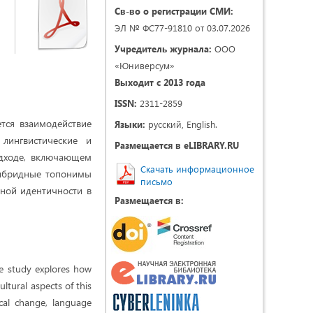
Св-во о регистрации СМИ:
ЭЛ № ФС77-91810 от 03.07.2026
Учредитель журнала:
ООО
«Юниверсум»
Выходит с 2013 года
ISSN:
2311-2859
ется взаимодействие
Языки:
русский, English.
лингвистические и
Размещается в eLIBRARY.RU
одходе, включающем
Скачать информационное
 гибридные топонимы
письмо
ной идентичности в
Размещается в:
he study explores how
ltural aspects of this
ical change, language