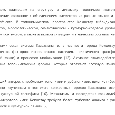
ом, влияющим на структуру и динамику годонимов, являет
вление, связанное с объединением элементов из разных языков и 
бъекте. В топонимическом пространстве Кокшетау гибридизац
ком, морфологическом, семантическом и культурно-кодовом уровня
 контекстом, а также языковой ситуацией и этническим составом нас
имическая система Казахстана, и, в частности города Кокшета
ества факторов: исторического наследия, политических трансф
ий языки) и процессов глобализации [12]. Активное взаимодейств
ные топонимические формы, которые отражают сложную язык
сший интерес к проблемам топонимии и урбанонимии, явление гибр
очно изученным в контексте конкретных городов Казахстана, ос
 культурной специфики [10]. Механизмы и последствия взаимодей
 микротопонимии Кокшетау требуют более глубокого анализа с у
сти и культурной памяти [2].