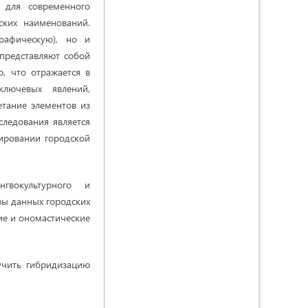
о для современного
ских наименований.
рафическую), но и
 представляют собой
р, что отражается в
лючевых явлений,
етание элементов из
следования является
ировании городской
нгвокультурного и
зы данных городских
ие и ономастические
учить гибридизацию