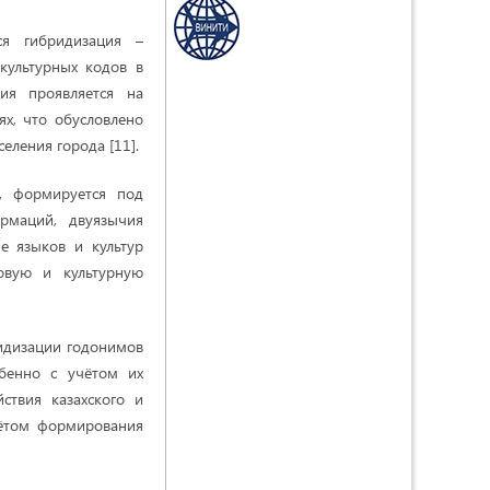
ся гибридизация –
культурных кодов в
ия проявляется на
х, что обусловлено
еления города [11].
у, формируется под
ормаций, двуязычия
ие языков и культур
овую и культурную
идизации годонимов
обенно с учётом их
ствия казахского и
чётом формирования