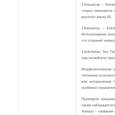
1.Кокшетау – Кокч
«гора») заменяется
русского языка [4].
2.Көкшетау – Kok
Использование латин
что отражает кирилл
3.Kokchetau
Тип:
Гиб
под английское про
Морфологическая ги
топонима сочетаютс
или исторических 
особенно показател
Примером смешанно
также наблюдается 
Уокешо – название 