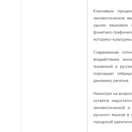
Ключевым процесс
лингвистическое я
одном языковом о
фонетико-графичес
историко-культурным
Современная топон
воздействием множ
(казахский и русск
порождает гибрид
динамику региона.
Несмотря на возро
остаётся недостат
лингвистической и
русского языков в
городской идентично