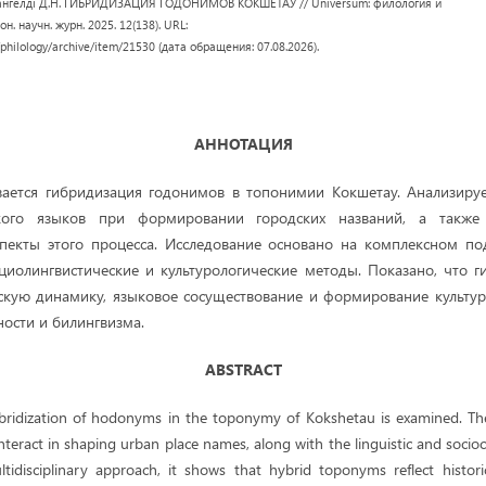
, Амангелді Д.Н. ГИБРИДИЗАЦИЯ ГОДОНИМОВ КОКШЕТАУ // Universum: филология и
н. научн. журн. 2025. 12(138). URL:
/philology/archive/item/21530 (дата обращения: 07.08.2026).
АННОТАЦИЯ
вается гибридизация годонимов в топонимии Кокшетау. Анализиру
ского языков при формировании городских названий, а также 
спекты этого процесса. Исследование основано на комплексном п
оциолингвистические и культурологические методы. Показано, что
скую динамику, языковое сосуществование и формирование культур
ности и билингвизма.
ABSTRACT
 hybridization of hodonyms in the toponymy of Kokshetau is examined. T
teract in shaping urban place names, along with the linguistic and sociocu
tidisciplinary approach, it shows that hybrid toponyms reflect histor