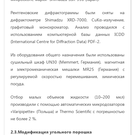
Рентгеновские дифрактограммы были сняты на
дифрактометре Shimadzu XRD-7000, CuKα-излучение,
графитовый монохроматор. Анализ проводился с
использованием компьютерной базы данных ICDD
(International Сеntre for Diffraction Data) PDF-2.
Из оборудования общего назначения были использованы
сушильный шкаф UN30 (Memmert, Германия), магнитная
и электромеханическая мешалки MR25 (Германия) с
регулируемой скоростью перемешивания, химическая
посуда.
Отбор малых объемов жидкости (10–200 мкл)
производили с помощью автоматических микродозаторов
«Varipi­pette» (Польша) и Thermo Sсientifiс с погрешностью
не более 2 %.
2.3.Модификация угольного порошка