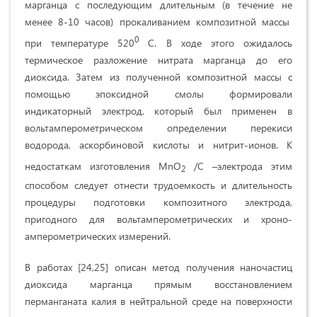
марганца с последующим длительным (в течение не
менее 8-10 часов) прокаливанием композитной массы
0
при температуре 520
С. В ходе этого ожидалось
термическое разложение нитрата марганца до его
диоксида. Затем из полученной композитной массы с
помощью эпоксидной смолы формировали
индикаторный электрод, который был применен в
вольтамперометрическом определении перекиси
водорода, аскорбиновой кислоты и нитрит-ионов. К
недостаткам изготовления MnO
/C –электрода этим
2
способом следует отнести трудоемкость и длительность
процедуры подготовки композитного электрода,
пригодного для вольтамперометрических и хроно-
амперометрических измерений.
В работах [24,25] описан метод получения наночастиц
диоксида марганца прямым восстановлением
перманганата калия в нейтральной среде на поверхности