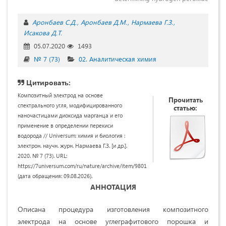
Аронбаев С.Д.
Аронбаев Д.М.
Нармаева Г.З.
Исакова Д.Т.
05.07.2020
1493
№ 7 (73)
02. Аналитическая химия
Цитировать:
Композитный электрод на основе
Прочитать
спектрального угля, модифицированного
статью:
наночастицами диоксида марганца и его
применение в определении перекиси
водорода // Universum: химия и биология :
электрон. научн. журн. Нармаева Г.З. [и др.].
2020. № 7 (73). URL:
https://7universum.com/ru/nature/archive/item/9801
(дата обращения: 09.08.2026).
АННОТАЦИЯ
Описана процедура изготовления композитного
электрода на основе углеграфитового порошка и