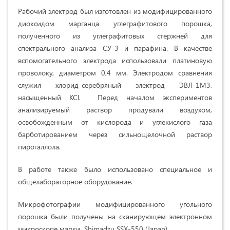
Рабочий электрод был изготовлен из модифицированного
диоксидом марганца углеграфитового порошка,
полученного из углеграфитовых стержней для
спектрального анализа СУ-3 и парафина. В качестве
вспомогательного электрода использовали платиновую
проволоку, диаметром 0,4 мм. Электродом сравнения
служил хлорид-серебряный электрод ЭВЛ-1М3,
насыщенный KCl. Перед началом экспериментов
анализируемый раствор продували воздухом,
освобожденным от кислорода и углекислого газа
барботированием через сильнощелочной раствор
пирогаллола.
В работе также было использовано специальное и
общелабораторное оборудование.
Микрофотографии модифицированного угольного
порошка были получены на сканирующем электронном
микроскопе марки Shimadzu SSX-550 (Japan).