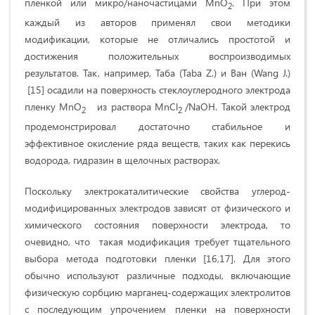
пленкой или микро/наночастицами MnO
. При этом
2
каждый из авторов применял свои методики
модификации, которые не отличались простотой и
достижения положительных воспроизводимых
результатов. Так, например, Таба (Taba Z.) и Ван (Wang J.)
[15] осадили на поверхность стеклоуглеродного электрода
пленку MnO
из раствора MnCl
/NaOH. Такой электрод
2
2
продемонстрировал достаточно стабильное и
эффективное окисление ряда веществ, таких как перекись
водорода, гидразин в щелочных растворах.
Поскольку электрокаталитические свойства углерод-
модифицированных электродов зависят от физического и
химического состояния поверхности электрода, то
очевидно, что такая модификация требует тщательного
выбора метода подготовки пленки [16,17]. Для этого
обычно используют различные подходы, включающие
физическую сорбцию марганец-содержащих электролитов
с последующим упрочением пленки на поверхности