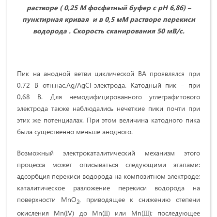
растворе ( 0,25 М фосфатный буфер с рН 6,86) –
пунктирная кривая и в 0,5 мМ растворе перекиси
водорода . Скорость сканирования 50 мВ/с.
Пик на анодной ветви циклической ВА проявлялся при
0,72 В отн.нас.Ag/AgCl-электрода. Катодный пик – при
0,68 В. Для немодифицированного углеграфитового
электрода также наблюдались нечеткие пики почти при
этих же потенциалах. При этом величина катодного пика
была существенно меньше анодного.
Возможный электрокаталитический механизм этого
процесса может описываться следующими этапами:
адсорбция перекиси водорода на композитном электроде;
каталитическое разложение перекиси водорода на
поверхности MnO
, приводящее к снижению степени
2
окисления Mn(IV) до Mn(II) или Mn(III); последующее