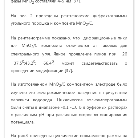
фазы MnO
составляли 4-5 нм [37].
2
На рис. 2 приведены рентгеновские дифрактограммы
угольного порошка и композита MnO
/C.
2
На рентгенограмме показано, что дифракционные пики
для MnO
/C композита отличаются от таковых для
2
спектрального угля. Явное проявление пиков при 2θ
0
0
0
=37,5
;43,2
; 66,4
, может свидетельствовать о
проведении модификации [37].
На изготовленном MnO
/C композитном электроде было
2
изучено его электрохимическое поведение в присутствии
перекиси водорода. Циклические вольтамперограммы
были сняты в диапазоне -0,1 -1,0 В в буферных растворах
с различным рН при различных скоростях сканирования
потенциала.
На рис.3 приведены циклические вольтамперограммы на