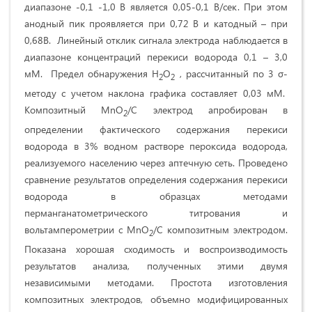
диапазоне -0,1 -1,0 В является 0,05-0,1 В/сек. При этом
анодный пик проявляется при 0,72 В и катодный – при
0,68В. Линейный отклик сигнала электрода наблюдается в
диапазоне концентраций перекиси водорода 0,1 – 3,0
мМ. Предел обнаружения Н
О
, рассчитанный по 3 σ-
2
2
методу с учетом наклона графика составляет 0,03 мМ.
Композитный MnO
/C электрод апробирован в
2
определении фактического содержания перекиси
водорода в 3% водном растворе пероксида водорода,
реализуемого населению через аптечную сеть. Проведено
сравнение результатов определения содержания перекиси
водорода в образцах методами
перманганатометрического титрования и
вольтамперометрии с MnO
/C композитным электродом.
2
Показана хорошая сходимость и воспроизводимость
результатов анализа, полученных этими двумя
независимыми методами. Простота изготовления
композитных электродов, объемно модифицированных