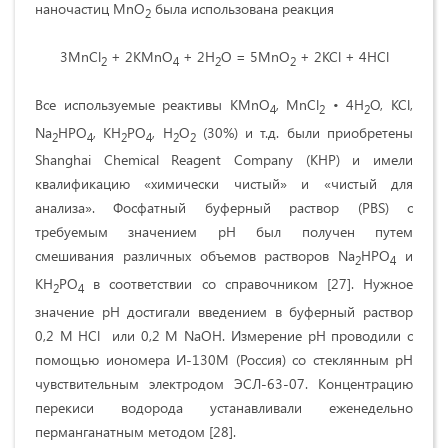
наночастиц MnO
была использована реакция
2
3MnCl
+ 2KMnO
+ 2H
O = 5MnO
+ 2KCl + 4HCl
2
4
2
2
Все используемые реактивы KMnO
, MnCl
• 4H
O, KCl,
4
2
2
Na
HPO
, KH
PO
, H
O
(30%) и т.д. были приобретены
2
4
2
4
2
2
Shanghai Chemical Reagent Company (КНР) и имели
квалификацию «химически чистый» и «чистый для
анализа». Фосфатный буферный раствор (PBS) с
требуемым значением рН был получен путем
смешивания различных объемов растворов Na
HPO
и
2
4
KH
PO
в соответствии со справочником [27]. Нужное
2
4
значение рН достигали введением в буферный раствор
0,2 М HCl или 0,2 М NaOH. Измерение рН проводили с
помощью иономера И-130М (Россия) со стеклянным рН
чувствительным электродом ЭСЛ-63-07. Концентрацию
перекиси водорода устанавли­вали еженедельно
перманганатным методом [28].