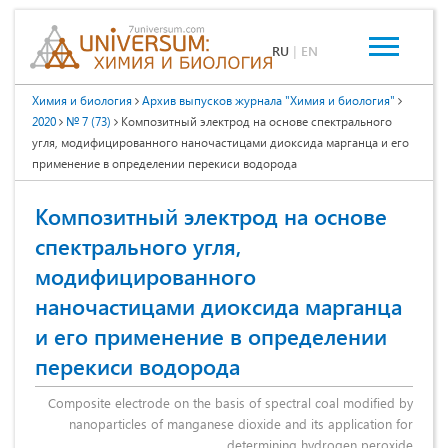
RU
|
EN
Химия и биология
Архив выпусков журнала "Химия и биология"
2020
№ 7 (73)
Композитный электрод на основе спектрального
угля, модифицированного наночастицами диоксида марганца и его
применение в определении перекиси водорода
Композитный электрод на основе
спектрального угля,
модифицированного
наночастицами диоксида марганца
и его применение в определении
перекиси водорода
Composite electrode on the basis of spectral coal modified by
nanoparticles of manganese dioxide and its application for
determining hydrogen peroxide