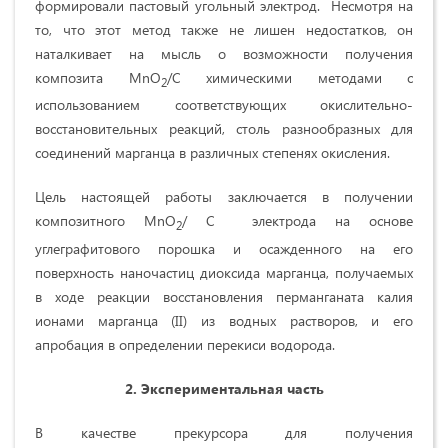
формировали пастовый угольный электрод. Несмотря на
то, что этот метод также не лишен недостатков, он
наталкивает на мысль о возможности получения
композита MnO
/С химическими методами с
2
использованием соответствующих окислительно-
восстановительных реакций, столь разнообразных для
соединений марганца в различных степенях окисления.
Цель настоящей работы заключается в получении
композитного MnO
/ С электрода на основе
2
углеграфитового порошка и осажденного на его
поверхность наночастиц диоксида марганца, получаемых
в ходе реакции восстановления перманганата калия
ионами марганца (II) из водных растворов, и его
апробация в определении перекиси водорода.
2.
Экспериментальная часть
В качестве прекурсора для получения