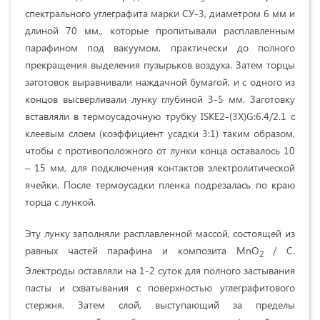
спектрального углеграфита марки СУ-3, диаметром 6 мм и
длиной 70 мм., которые пропитывали расплавленным
парафином под вакуумом, практически до полного
прекращения выделения пузырьков воздуха. Затем торцы
заготовок выравнивали наждачной бумагой, и с одного из
концов высверливали лунку глубиной 3-5 мм. Заготовку
вставляли в термоусадочную трубку ISKE2-(3X)G:6.4/2.1 с
клеевым слоем (коэффициент усадки 3:1) таким образом,
чтобы с противоположного от лунки конца оставалось 10
– 15 мм, для подключения контактов электролитической
ячейки. После термоусадки пленка подрезалась по краю
торца с лункой.
Эту лунку заполняли расплавленной массой, состоящей из
равных частей парафина и композита MnO
/ C.
2
Электроды оставляли на 1-2 суток для полного застывания
пасты и схватывания с поверхностью углеграфитового
стержня. Затем слой, выступающий за пределы