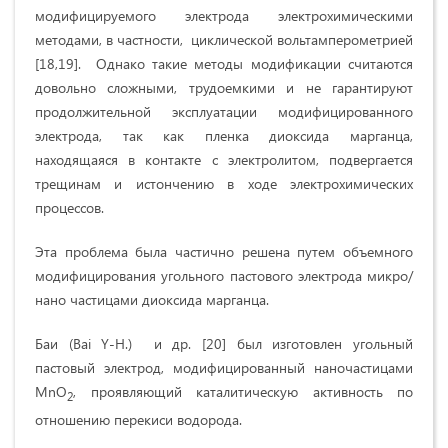
модифицируемого электрода электрохимическими
методами, в частности, циклической вольтамперометрией
[18,19]. Однако такие методы модификации считаются
довольно сложными, трудоемкими и не гарантируют
продолжительной эксплуатации модифицированного
электрода, так как пленка диоксида марганца,
находящаяся в контакте с электролитом, подвергается
трещинам и истончению в ходе электрохимических
процессов.
Эта проблема была частично решена путем объемного
модифицирования угольного пастового электрода микро/
нано частицами диоксида марганца.
Баи (Bai Y-H.) и др. [20] был изготовлен угольный
пастовый электрод, модифицированный наночастицами
MnO
, проявляющий каталитическую активность по
2
отношению перекиси водорода.