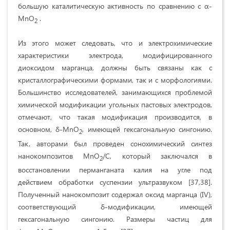
большую каталитическую активность по сравнению с α-
MnO
.
2
Из этого может следовать, что и электрохимические
характеристики электрода, модифицированного
диоксидом марганца, должны быть связаны как с
кристаллографическими формами, так и с морфологиями.
Большинство исследователей, занимающихся проблемой
химической модификации угольных пастовых электродов,
отмечают, что такая модификация производится, в
основном, δ-MnO
, имеющей гексагональную сингонию.
2
Так, авторами был проведен сонохимический синтез
нанокомпозитов MnO
/C, который заключался в
2
восстановлении перманганата калия на угле под
действием обработки суспензии ультразвуком [37,38].
Полученный нанокомпозит содержал оксид марганца (IV),
соответствующий δ-модификации, имеющей
гексагональную сингонию. Размеры частиц для