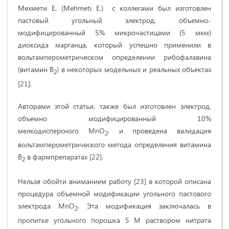
Мехмети Е. (Mehmeti E.) с коллегами был изготовлен
пастовый угольный электрод, объемно-
модифицированный 5% микрочастицами (5 мкм)
диоксида марганца, который успешно применили в
вольтамперометрическом определении рибофалавина
(витамин В
) в некоторых модельных и реальных объектах
2
[21].
Авторами этой статьи, также был изготовлен электрод,
объемно модифицированный 10%
мелкодисперсного MnO
, и проведена валидация
2
вольтамперометрического метода определения витамина
В
в фармпрепаратах [22].
2
Нельзя обойти вниманием работу [23] в которой описана
процедура объемной модификации угольного пастового
электрода MnO
. Эта модификация заключалась в
2
пропитке угольного порошка 5 М раствором нитрата