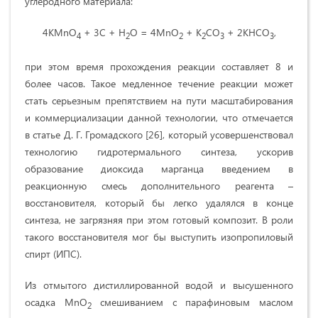
углеродного материала:
4KMnO
+ 3C + H
O = 4MnO
+ K
CO
+ 2KHCO
,
4
2
2
2
3
3
при этом время прохождения реакции составляет 8 и
более часов. Такое медленное течение реакции может
стать серьезным препятствием на пути масштабирования
и коммерциализации данной технологии, что отмечается
в статье Д. Г. Громадского [26], который усовершенствовал
технологию гидротермального синтеза, ускорив
образование диоксида марганца введением в
реакционную смесь дополнительного реагента –
восстановителя, который бы легко удалялся в конце
синтеза, не загрязняя при этом готовый композит. В роли
такого восстановителя мог бы выступить изопропиловый
спирт (ИПС).
Из отмытого дистиллированной водой и высушенного
осадка MnO
смешиванием с парафиновым маслом
2