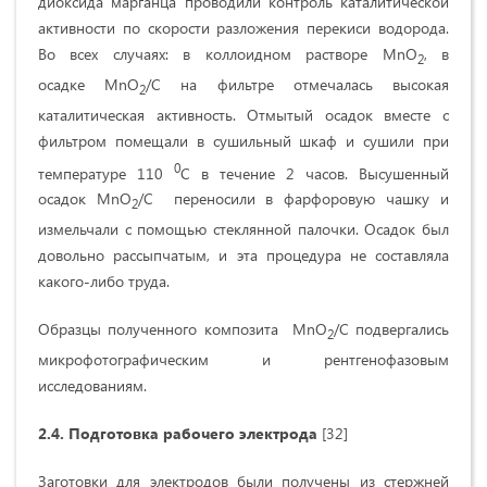
диоксида марганца проводили контроль каталитической
активности по скорости разложения перекиси водорода.
Во всех случаях: в коллоидном растворе MnO
, в
2
осадке MnO
/С на фильтре отмечалась высокая
2
каталитическая активность. Отмытый осадок вместе с
фильтром помещали в сушильный шкаф и сушили при
0
температуре 110
С в течение 2 часов. Высушенный
осадок MnO
/С
переносили в фарфоровую чашку и
2
измельчали с помощью стеклянной палочки. Осадок был
довольно рассыпчатым, и эта процедура не составляла
какого-либо труда.
Образцы полученного композита MnO
/С подвергались
2
микрофотографическим и рентгенофазовым
исследованиям.
2.4.
Подготовка рабочего электрода
[32]
Заготовки для электродов были получены из стержней