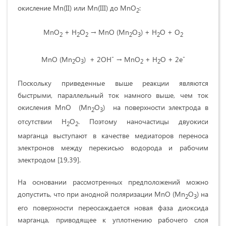
окисление Mn(II) или Mn(III) до MnO
:
2
MnO
+ H
O
→ MnO (Mn
O
) + H
O + O
2
2
2
2
3
2
2
-
-
MnO (Mn
O
) + 2OH
→ MnO
+ H
O + 2e
2
3
2
2
Поскольку приведенные выше реакции являются
быстрыми, параллельный ток намного выше, чем ток
окисления MnO (Mn
O
) на поверхности электрода в
2
3
отсутствии H
O
. Поэтому наночастицы двуокиси
2
2
марганца выступают в качестве медиаторов переноса
электронов между перекисью водорода и рабочим
электродом [19,39].
На основании рассмотренных предположений можно
допустить, что при анодной поляризации MnO (Mn
O
) на
2
3
его поверхности переосаждается новая фаза диоксида
марганца, приводящее к уплотнению рабочего слоя