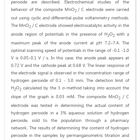
peroxide are described. Electrochemical studies of the
behavior of the composite MnO
/ C electrode were carried
2
out using cyclic and differential-pulse voltammetry methods.
The MnO
/ C electrode showed electrocatalytic activity in the
2
anode region of potentials in the presence of H
O
with a
2
2
maximum peak of the anode current at pH 7.2–7.4. The
optimal scanning speed of potentials in the range of -0.1 -1.0
V is 0.05-0.1 V / s. In this case, the anode peak appears at
0.72 V and the cathode peak at 0.68 V. The linear response of
the electrode signal is observed in the concentration range of
hydrogen peroxide of 0.1 - 3.0 mm. The detection limit of
Н
О
calculated by the 3 σ-method taking into account the
2
2
slope of the graph is 0.03 mM. The composite MnO
/ C
2
electrode was tested in determining the actual content of
hydrogen peroxide in a 3% aqueous solution of hydrogen
peroxide, sold to the population through a pharmacy
network. The results of determining the content of hydrogen
peroxide in the samples by permanganometric titration and