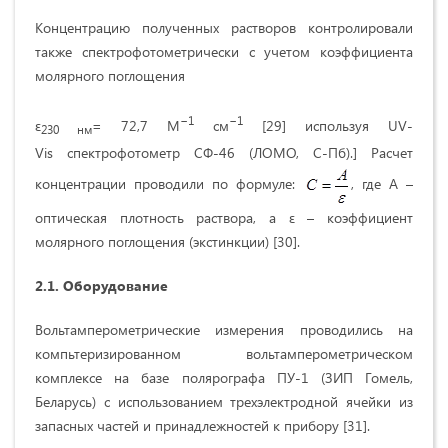
Концентрацию полученных растворов контролировали
также спектрофотометрически с учетом коэффициента
молярного поглощения
−1
−1
ε
= 72,7 М
см
[29] используя UV-
230 нм
Vis спектрофотометр СФ-46 (ЛОМО, С-Пб).] Расчет
концентрации проводили по формуле:
, где А –
оптическая плотность раствора, а ε – коэффициент
молярного поглощения (экстинкции) [30].
2.1.
Оборудование
Вольтамперометрические измерения проводились на
компьтеризированном вольтамперометрическом
комплексе на базе полярографа ПУ-1 (ЗИП Гомель,
Беларусь) с использованием трехэлектродной ячейки из
запасных частей и принадлежностей к прибору [31].