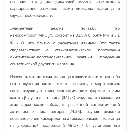
означает, что у исследователей имеется возможность
варьирования размеров частиц диоксида марганца, в
случае необходимости.
Элементный анализ показал, что
нанокомпозит MnO
/C состоит из 91,5% С, 5,4% Mn и 3,1
2
% - O, что близко к расчетным данным. Это также
свидетельствует о стехиометрическом протекании
окислительно-восстановительной реакции получения
синтетической двуокиси марганца.
Известно, что диоксид марганца в зависимости от способа
его получения может иметь различную морфологию,
соответсвующую кристаллографическим формам, таким
как α-, β-, γ- и δ- , ε –типа [34] . Очевидно, что каждая из
этих форм может обладать различной каталитической
активностью. Так, авторы [24,36], изучая реакцию
восстановления кислорода на диоксиде эпсилон-марганца
на углеродной подложке (ε-MnO
/ C) установли его
2