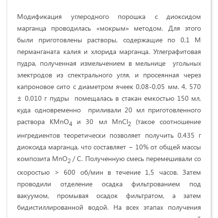
Модификация углеродного порошка с диоксидом
марганца проводилась «мокрым» методом. Для этого
были приготовлены растворы, содержащие по 0,1 М
перманганата калия и хлорида марганца. Углеграфитовая
пудра, полученная измельчением в мельнице угольных
электродов из спектрального угля, и просеянная через
капроновое сито с диаметром ячеек 0,08-0,05 мм. 4, 570
± 0,010 г пудры помещалась в стакан емкостью 150 мл,
куда одновременно приливали 20 мл приготовленного
раствора KMnO
и 30 мл MnCl
(такое соотношение
4
2
ингредиентов теоретически позволяет получить 0,435 г
диоксида марганца, что составляет ~ 10% от общей массы
композита MnO
/ C. Полученную смесь перемешивали со
2
скоростью > 600 об/мин в течение 1,5 часов. Затем
проводили отделение осадка фильтрованием под
вакуумом, промывая осадок фильтратом, а затем
бидистиллированной водой. На всех этапах получения