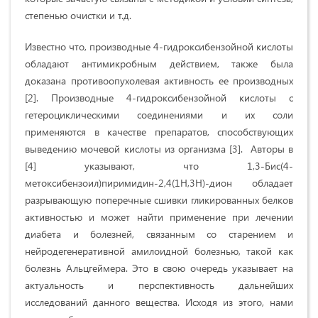
степенью очистки и т.д.
Известно что, производные 4-гидроксибензойной кислоты
обладают антимикробным действием, также была
доказана противоопухолевая активность ее производных
[2]. Производные 4-гидроксибензойной кислоты с
гетероциклическими соединениями и их соли
применяются в качестве препаратов, способствующих
выведению мочевой кислоты из организма [3]. Авторы в
[4] указывают, что 1,3-Бис(4-
метоксибензоил)пиримидин-2,4(1Н,3Н)-дион обладает
разрывающую поперечные сшивки гликированных белков
активностью и может найти применение при лечении
диабета и болезней, связанным со старением и
нейродегенеративной амилоидной болезнью, такой как
болезнь Альцгеймера. Это в свою очередь указывает на
актуальность и перспективность дальнейших
исследований данного вещества. Исходя из этого, нами