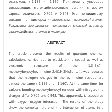
одинаковы (-1,156 и -1,160). При этом у углеродов
связывающих метоксибензоиловые остатки с азотом
заряды отличаются 0,702 и 0,948. Это, по-видимому,
связано с кислород-кислородным взаимодействием.
Результаты исследования показывают сложный характер
взаимодействия атомов в молекуле.
ABSTRACT
The article presents the results of quantum chemical
calculations carried out to elucidate the spatial as well as
electronic structure of the 1,3-Bis(4-
methoxybenzoyl)pyrimidine-2,4(1H,3H)dione. It was revealed
that the nitrogen charges in the pyrimidine residue are
almost the same (-1.156 and -1.160). At the same time, for
carbons bonding methoxybenzoyl residues with nitrogen, the
charges differ 0.702 and 0.948. This, apparently, is associated
with oxygen-oxygen interaction. The results of the study
show the complex nature of the interaction of atoms in a