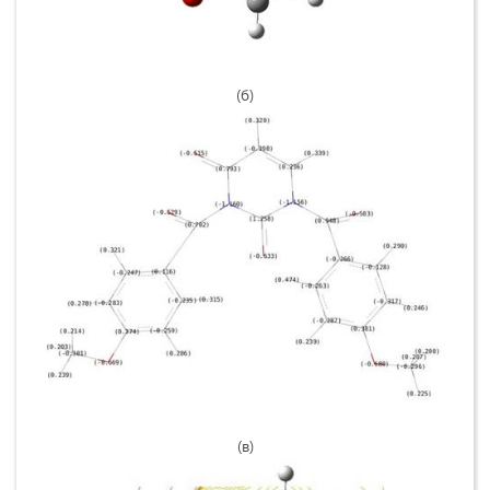
(б)
(в)