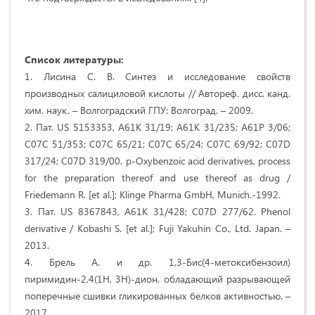
Список литературы:
1. Лисина С. В. Синтез и исследование свойств
производных салициловой кислоты // Автореф. дисс. канд.
хим. наук. – Волгоградский ГПУ: Волгоград. – 2009.
2. Пат. US 5153353, A61K 31/19; A61K 31/235; A61P 3/06;
C07C 51/353; C07C 65/21; C07C 65/24; C07C 69/92; C07D
317/24; C07D 319/00. p-Оxybenzoic acid derivatives, process
for the preparation thereof and use thereof as drug /
Friedemann R. [et al.]; Klinge Pharma GmbH, Munich.-1992.
3. Пат. US 8367843, A61K 31/428; C07D 277/62. Phenol
derivative / Kobashi S. [et al.]; Fuji Yakuhin Co., Ltd. Japan. –
2013.
4. Брель А. и др. 1,3-Бис(4-метоксибензоил)
пиримидин-2,4(1Н, 3Н)-дион, обладающий разрывающей
поперечные сшивки гликированных белков активностью. –
2017.