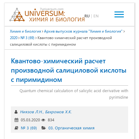
RU
|
EN
Химия и биология
Архив выпусков журнала "Химия и биология"
2020
№ 3 (69)
Квантово-химический расчет производной
салициловой кислоты с пиримидином
Квантово-химический расчет
производной салициловой кислоты
с пиримидином
Quantum chemical calculation of salicylic acid derivative with
pyrimidine
Ниязов Л.Н.
Бахромов Х.К.
05.03.2020
834
№ 3 (69)
03. Органическая химия