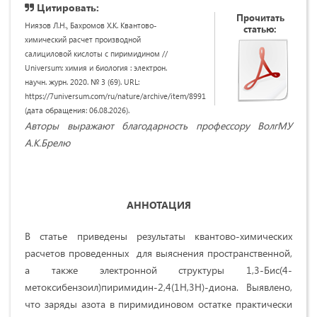
Цитировать:
Прочитать
Ниязов Л.Н., Бахромов Х.К. Квантово-
статью:
химический расчет производной
салициловой кислоты с пиримидином //
Universum: химия и биология : электрон.
научн. журн. 2020. № 3 (69). URL:
https://7universum.com/ru/nature/archive/item/8991
(дата обращения: 06.08.2026).
Авторы выражают благодарность профессору ВолгМУ
А.К.Брелю
АННОТАЦИЯ
В статье приведены результаты квантово-химических
расчетов проведенных для выяснения пространственной,
а также электронной структуры 1,3-Бис(4-
метоксибензоил)пиримидин-2,4(1Н,3Н)-диона. Выявлено,
что заряды азота в пиримидиновом остатке практически