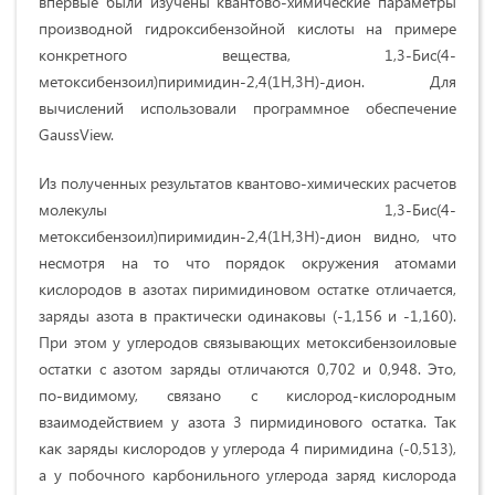
впервые были изучены квантово-химические параметры
производной гидроксибензойной кислоты на примере
конкретного вещества, 1,3-Бис(4-
метоксибензоил)пиримидин-2,4(1Н,3Н)-дион. Для
вычислений использовали программное обеспечение
GaussView.
Из полученных результатов квантово-химических расчетов
молекулы 1,3-Бис(4-
метоксибензоил)пиримидин-2,4(1Н,3Н)-дион видно, что
несмотря на то что порядок окружения атомами
кислородов в азотах пиримидиновом остатке отличается,
заряды азота в практически одинаковы (-1,156 и -1,160).
При этом у углеродов связывающих метоксибензоиловые
остатки с азотом заряды отличаются 0,702 и 0,948. Это,
по-видимому, связано с кислород-кислородным
взаимодействием у азота 3 пирмидинового остатка. Так
как заряды кислородов у углерода 4 пиримидина (-0,513),
а у побочного карбонильного углерода заряд кислорода