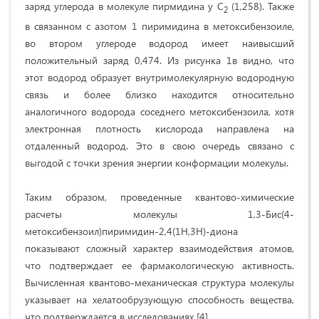
заряд углерода в молекуле пирмидина у С
(1,258). Также
2
в связанном с азотом 1 пиримидина в метоксибензоиле,
во втором углероде водород имеет наивысший
положительный заряд 0,474. Из рисунка 1в видно, что
этот водород образует внутримолекулярную водородную
связь и более близко находится относительно
аналогичного водорода соседнего метоксибензоила, хотя
электронная плотность кислорода направлена на
отдаленный водород. Это в свою очередь связано с
выгодой с точки зрения энергии конформации молекулы.
Таким образом, проведенные квантово-химические
расчеты молекулы 1,3-Бис(4-
метоксибензоил)пиримидин-2,4(1Н,3Н)-диона
показывают сложный характер взаимодействия атомов,
что подтверждает ее фармакологическую активность.
Вычисленная квантово-механическая структура молекулы
указывает на хелатообрузующую способность вещества,
что подтверждается в исследованиях [4].