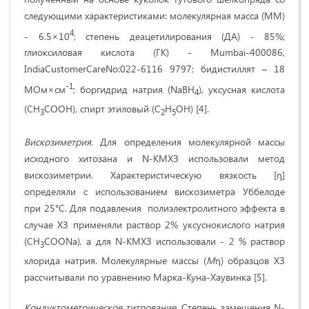
следующими характеристиками: молекулярная масса (ММ)
4
- 6.5×10
; степень деацетилирования (ДА) - 85%;
глиоксиловая кислота (ГК) - Mumbai-400086,
IndiaCustomerCareNo:022-6116 9797; бидистиллят – 18
-1
МОм×см
; боргидрид натрия (NaBH
), уксусная кислота
4
(CH
COOН), спирт этиловый (С
Н
ОН) [4].
3
2
5
Вискозиметрия.
Для определения молекулярной массы
исходного хитозана и N-КМХЗ использовали метод
вискозиметрии. Характеристическую вязкость [η]
определяли с использованием вискозиметра Уббелоде
при 25°С. Для подавления полиэлектролитного эффекта в
случае ХЗ применяли раствор 2% уксуснокислого натрия
(CH
COONa), а для N-КМХЗ использовали - 2 % раствор
3
хлорида натрия. Молекулярные массы (
М
η) образцов ХЗ
рассчитывали по уравнению Марка-Куна-Хаувинка [5].
Кондуктометрическое титрование.
Степень замещения N-