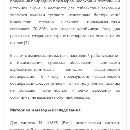
получения природных полимеров, необходим постоянный
источник сырья, в частности для Узбекистана таковыми
являются куколки тутового шелкопряда
Bombyx
mori
.
Количество отходов шелковой промышленности
составляет 70-80%, что создает устойчивую базу для
развития и создания в стране препаратов на основе на их
основе [3].
В связи с вышесказанным, цель настоящей работы состоит
в исследовании процесса образования наночастиц
карбоксиметилхитозана методом осадительной
коацервации. К числу преимуществ осадительной
коацервации следует отнести, то что, полученные частицы
не обладают токсичностью и легко выводятся из
организма, не вызывая побочных реакций.
Материал и методы исследования.
Для синтеза N- КМХЗ (B.m.) использовали хитозан,
полученный на основе куколок тутового шелкопряда со