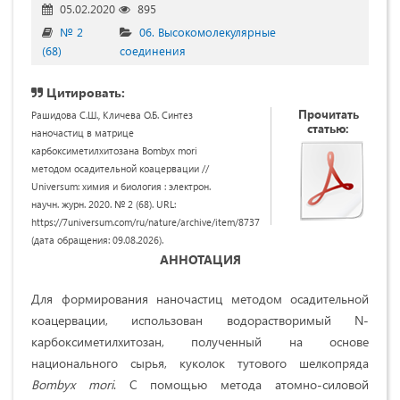
05.02.2020
895
№ 2
06. Высокомолекулярные
(68)
соединения
Цитировать:
Прочитать
Рашидова С.Ш., Кличева О.Б. Синтез
статью:
наночастиц в матрице
карбоксиметилхитозана Bombyx mori
методом осадительной коацервации //
Universum: химия и биология : электрон.
научн. журн. 2020. № 2 (68). URL:
https://7universum.com/ru/nature/archive/item/8737
(дата обращения: 09.08.2026).
АННОТАЦИЯ
Для формирования наночастиц методом осадительной
коацервации, использован водорастворимый N-
карбоксиметилхитозан, полученный на основе
национального сырья, куколок тутового шелкопряда
Bombyx mori
. С помощью метода атомно-силовой