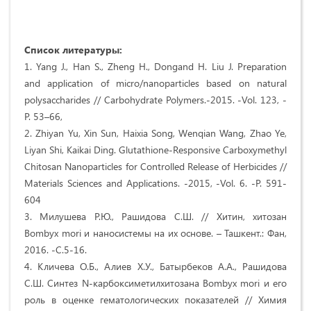
Список литературы:
1. Yang J., Han S., Zheng H., Dongand H. Liu J. Preparation
and application of micro/nanoparticles based on natural
polysaccharides // Carbohydrate Polymers.-2015. -Vol. 123, -
P. 53–66,
2. Zhiyan Yu, Xin Sun, Haixia Song, Wenqian Wang, Zhao Ye,
Liyan Shi, Kaikai Ding. Glutathione-Responsive Carboxymethyl
Chitosan Nanoparticles for Controlled Release of Herbicides //
Materials Sciences and Applications. -2015, -Vol. 6. -Р. 591-
604
3. Милушева Р.Ю., Рашидова С.Ш. // Хитин, хитозан
Bombyx mori и наносистемы на их основе. – Ташкент.: Фан,
2016. -С.5-16.
4. Кличева О.Б., Алиев Х.У., Батырбеков А.А., Рашидова
С.Ш. Синтез N-карбоксиметилхитозана Bombyx mori и его
роль в оценке гематологических показателей // Химия