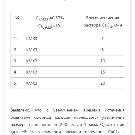
№
С
=0,67%;
Время истечения
КМХЗ
раствора СаСl
, мин
С(
)=1%.
2
СаС
I
2
1.
КМХЗ
1
2.
КМХЗ
5
3.
КМХЗ
10
4.
КМХЗ
15
5.
КМХЗ
20
Выявлено, что с увеличением времени истечения
осадителя -хлорида кальция наблюдается увеличение
размера наночастиц от 200 нм до 1 мкм. Однако при
дальнейшем увеличении времени истечения СаСI
в
2