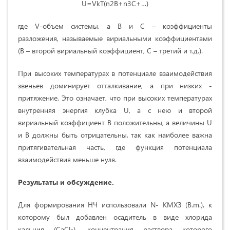
U=VkT(n2B+n3C+…)
где V-объем системы, а В и С – коэффициенты
разложения, называемые вириальными коэффициентами
(В – второй вириальный коэффициент, С – третий и т.д.).
При высоких температурах в потенциале взаимодействия
звеньев доминирует отталкивание, а при низких -
притяжение. Это означает, что при высоких температурах
внутренняя энергия клубка U, а с нею и второй
вириальный коэффициент В положительны, а величины U
и В должны быть отрицательны, так как наиболее важна
притягивательная часть, где функция потенциала
взаимодействия меньше нуля.
Результаты и обсуждение.
Для формирования НЧ использовали N- КМХЗ (B.m.), к
которому был добавлен осадитель в виде хлорида
кальция (СаСl
), концентрация раствора которого