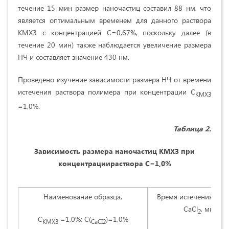
течение 15 мин размер наночастиц составил 88 нм, что
является оптимальным временем для данного раствора
КМХЗ с концентрацией С=0,67%, поскольку далее (в
течение 20 мин) также наблюдается увеличение размера
НЧ и составляет значение 430 нм.
Проведено изучение зависимости размера НЧ от времени
истечения раствора полимера при концентрации С
КМХЗ
=1,0%.
Таблица 2.
Зависимость размера наночастиц КМХЗ при
концентрациираствора С=1,0%
Наименование образца,
Время истечения рас
СаСl
, мин
2
С
=1,0%; С(
)=1,0%
КМХЗ
СаС
I
2