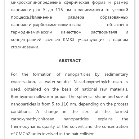
микроскопииопределена сферическая форма и размер
наночастиц от 5 до 116 нм в зависимости от условий
процесса.Изменение размера образованных
наночастицкарбоксиметилхитозана объяснено
термодинамическим качеством растворителя и
концентрацией звеньев КМХЗ участвующих в парном
столкновении.
ABSTRACT
For the formation of nanoparticles by sedimentary
coacervation, a water-soluble N-carboxymethylchitosan is
used, obtained on the basis of national raw materials,
Bombyxmori silkworm pupae. The spherical shape and size of
nanoparticles is from 5 to 116 nm, depending on the process
conditions. A change in the size of the formed
carboxymethylchitosan nanoparticles explains the
thermodynamic quality of the solvent and the concentration
of CMChZ units involved in the pair collision.