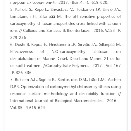
природных соединений.- 2017. –Вып.4. –С. 619-620.
5. Kalliola S., Repo E., Srivastava V., Heiskanen J.P., Sirviö J.A.,
Liimatainen H., Sillanpää M. The pH sensitive properties of
carboxymethyl chitosan anoparticles cross-linked with calcium
ions // Colloids and Surfaces B: Biointerfaces. -2016, V.153 -P.
229-236
6. Doshi B, Repoa E., Heiskanenb J.P., Sirviöc J.A., Sillanpää M.
Effectiveness of N,O-carboxymethyl chitosan on
destabilization of Marine Diesel, Diesel and Marine-2T oil for
oil spill treatment //Carbohydrate Polymers. -2017, -Vol. 167
-Р. 326-336
7. Bukzem A.L., Signini R., Santos dos D.M., Lião L.M., Ascheri
D.P.R. Optimization of carboxymethyl chitosan synthesis using
response surface methodology and desirability function //
International Journal of Biological Macromolecules. -2016, -
Vol. 85 -Р. 615-624