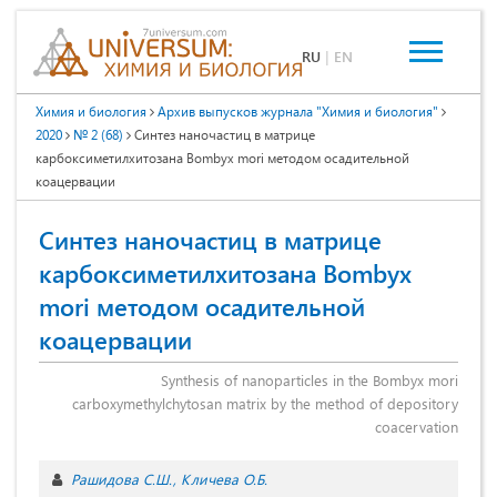
RU
|
EN
Химия и биология
Архив выпусков журнала "Химия и биология"
2020
№ 2 (68)
Синтез наночастиц в матрице
карбоксиметилхитозана Bombyx mori методом осадительной
коацервации
Синтез наночастиц в матрице
карбоксиметилхитозана Bombyx
mori методом осадительной
коацервации
Synthesis of nanoparticles in the Bombyx mori
carboxymethylchytosan matrix by the method of depository
coacervation
Рашидова С.Ш.
Кличева О.Б.