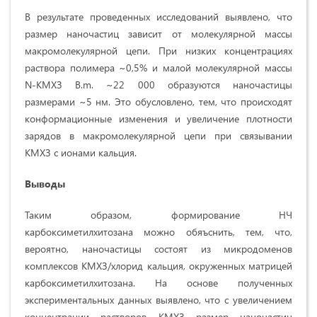
В результате проведенных исследований выявлено, что
размер наночастиц зависит от молекулярной массы
макромолекулярной цепи. При низких концентрациях
раствора полимера ~0,5% и малой молекулярной массы
N-КМХЗ B.m. ~22 000 образуются наночастицы
размерами ~5 нм. Это обусловлено, тем, что происходят
конформационные изменения и увеличение плотности
зарядов в макромолекулярной цепи при связывании
КМХЗ с ионами кальция.
Выводы
Таким образом, формирование НЧ
карбоксиметилхитозана можно обяъснить, тем, что,
вероятно, наночастицы состоят из микродоменов
комплексов КМХЗ/хлорид кальция, окруженных матрицей
карбоксиметилхитозана. На основе полученных
экспериментальных данных выявлено, что с увеличением
концентрации растворов КМХЗ размер наночастиц