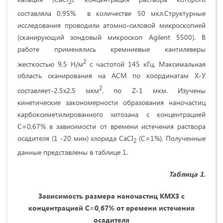
2
составляла 0,95% в количестве 50 мкл.Структурные
исследования проводили атомно-силовой микроскопией
(сканирующий зондовый микроскоп Agilent 5500). В
работе применялись кремниевые кантилеверы
2
жесткостью 9,5 Н/м
с частотой 145 кГц. Максимальная
область сканирования на АСМ по координатам Х-У
2
составляет-2.5х2.5 мкм
, по Z-1 мкм. Изучены
кинетические закономерности образования наночастиц
карбоксиметилированного хитозана с концентрацией
С=0,67% в зависимости от времени истечения раствора
осадителя (1 -20 мин) хлорида СаСI
(С=1%). Полученные
2
данные представлены в таблице 1.
Таблица 1
.
Зависимость размера наночастиц КМХЗ с
концентрацией С=0,67% от времени истечения
осадителя