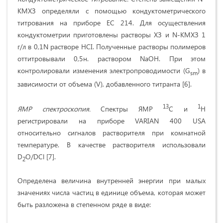
КМХЗ определяли с помощью кондуктометрического
титрования на приборе EC 214. Для осуществления
кондуктометрии приготовлены растворы ХЗ и N-КМХЗ 1
г/л в 0,1N растворе НСI. Полученные растворы полимеров
оттитровывали 0,5н. раствором NaOH. При этом
контролировали изменения электропроводимости (G
) в
sm
зависимости от объема (V), добавленного титранта [6].
13
1
ЯМР спектроскопия.
Спектры ЯМР
С и
H
регистрировали на приборе VARIAN 400 USA
относительно сигналов растворителя при комнатной
температуре. В качестве растворителя использовали
D
O/DCl [7].
2
Определена величина внутренней энергии при малых
значениях числа частиц в единице объема, которая может
быть разложена в степенном ряде в виде: