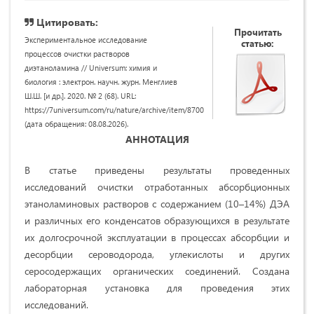
Цитировать:
Прочитать
Экспериментальное исследование
статью:
процессов очистки растворов
диэтаноламина // Universum: химия и
биология : электрон. научн. журн. Менглиев
Ш.Ш. [и др.]. 2020. № 2 (68). URL:
https://7universum.com/ru/nature/archive/item/8700
(дата обращения: 08.08.2026).
АННОТАЦИЯ
В статье приведены результаты проведенных
исследований очистки отработанных абсорбционных
этаноламиновых растворов с содержанием (10–14%) ДЭА
и различных его конденсатов образующихся в результате
их долгосрочной эксплуатации в процессах абсорбции и
десорбции сероводорода, углекислоты и других
серосодержащих органических соединений. Создана
лабораторная установка для проведения этих
исследований.