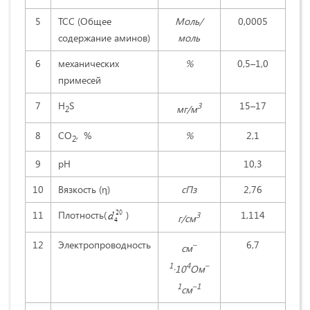
5
ТСС (Общее
Моль/
0,0005
содержание аминов)
моль
6
механических
%
0,5–1,0
примесей
7
H
S
15–17
3
мг/м
2
8
СO
, %
%
2,1
2
9
рН
10,3
10
Вязкость (η)
сПз
2,76
11
Плотность(
)
1,114
3
г/см
12
Электропроводность
6,7
–
см
1
4
–
·10
Ом
1
–1
см