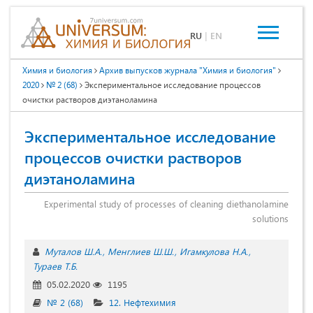
RU
|
EN
Химия и биология
Архив выпусков журнала "Химия и биология"
2020
№ 2 (68)
Экспериментальное исследование процессов
очистки растворов диэтаноламина
Экспериментальное исследование
процессов очистки растворов
диэтаноламина
Experimental study of processes of cleaning diethanolamine
solutions
Муталов Ш.А.
Менглиев Ш.Ш.
Игамкулова Н.А.
Тураев Т.Б.
05.02.2020
1195
№ 2 (68)
12. Нефтехимия