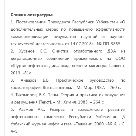
Список литературы:
1. Постановление Президента Республики Узбекистан «О
дополнительных мерах по повышению эффективности
коммерциализации результатов научной и научно-
технической деятельности» от 14.07.2018г.- № ПП-3855.
2. Хусанов С.С. Очистка отработанного ДЭА из
дегратационных соединений применяемого на ООО
«Шуртаннефтегаз»: дис… акад. степени магистра. Ташкент,
2013. -81с.
3. Айвазов Б.В. Практическое руководство по
хроматографии: Высшая школа. – М.: Мир, 1987. – 260 с.
4. Тихомиров, В.К. Пены. Теория и практика их получения
и разрушения [Текст]. – М.: Химия, 1983. – 264 с.
5. Азамов А.С. Резервы и возможности развития
нефтегазового комплекса Республики Узбекистан //
Узбекский журнал нефти и газа. –Ташкент, 2000. -№ 4, - С.
4–5.