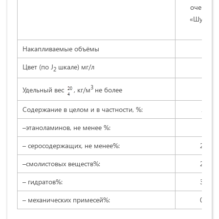
очереди
«Шуртан
тегаз
Накапливаемые объёмы
300
Цвет (по J
шкале) мг/л
65
2
1125
3
Удельный вес
, кг/м
не более
Содержание в целом и в частности, %:
25–2
–этаноламинов, не менее %:
15–1
– серосодержащих, не менее%:
2,4–2,
–смолистовых веществ%:
2,5–3,
– гидратов%:
3,5–4,
– механических примесей%:
0,5–1,