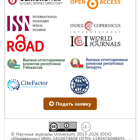
Подать заявку
© Научные журналы Universum, 2013-2026 (ООО
«Юниверсум») ИНН: 5410074608 ОГРН: 1185476048691