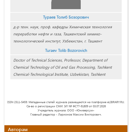
Тураев Толиб Бозорович
д-р техн. наук, проф. кафедры Химическая технология
переработки нефти и газа, Ташкентский химико-
технологический институт, Узбекистан, г. Ташкент
Turaev Tolib Bozorovich
Doctor of Technical Sciences, Professor, Department of
Chemical Technology of Oil and Gas Processing, Tashkent
Chemical-Technological Institute, Uzbekistan, Tashkent
ISSN 2311-5459. Метаданные статей журнала размещаются на платформе eLIBRARY.RU.
Св-во о регистрации СМИ: ЭЛ № ФС77-91809 от 03.07.2026
Учредитель журнала: ООО «Юниверсум»
Главный редактор - Ларионов Максим Викторович.
Авторам