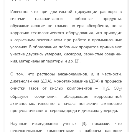
Известно, что при длительной циркуляции раствора в
системе накапли­ваются побочные продукты,
обуславливающие не только потери абсорбента, но и
коррозию технологического оборудования, что приводит
к серьезным ослож­нениям при работе в промышленных
условиях. В образовании побочных про­дуктов принимают
участие двуокись углерода, кислород, сернистые соедине­
ния, материалы аппаратуры и др. [2].
О том, что растворы алканоламинов, и, в частности,
диэтаноламина (ДЭА), моноэтаноламина (ДЭА) в процессе
очистки газов от кислых компо­нентов – (Н
S, С0
)
2
2
образуют соединения, обладающие коррозионной
активно­стью, известно с начала появления аминового
процесса очистки от сероводорода и диоксида углерода.
Научные исследования ученых [3], показали, что
нежелательными компонентами в рабочем растворе