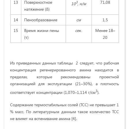
13
Поверхностное
71,08
3
10
, н/м
натяжение (δ)
14
Пенообразование
см
1,5
15
Время жизни пены
сек.
Менее 18–
(τ)
20
Из приведенных данных таблицы 2 следует, что рабочая
концентрация регенерированного амина находится в
пределах, которые рекомендованы проектной
организацией для эксплуатации (21–30%), а плотность
3
соответствует концентрации (1,070–1,114 г/см
).
Содержание термостабильных солей (ТСС) не превышает 1
% масс. По литературным данным такое количество ТСС
не влияет на вспенивание амина [4].