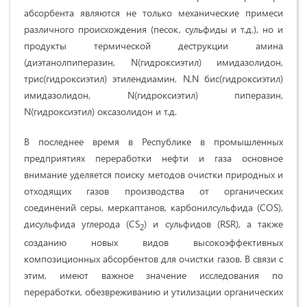
абсорбента являются не только механические примеси
различного происхождения (песок, сульфиды и т.д.), но и
продукты термической деструкции амина
(диэтанолпиперазин, N(гидроксиэтил) имидазолидон,
трис(гидроксиэтил) этилендиамин, N,N бис(гидроксиэтил)
имидазолидон, N(гидроксиэтил) пиперазин,
N(гидроксиэтил) оксазолидон и т.д.
В последнее время в Республике в промышленных
предприятиях перера­ботки нефти и газа основное
внимание уделяется поиску методов очистки природных и
отходящих газов производства от органических
соединений серы, меркаптанов, карбонилсульфида (СОS),
дисульфида углерода (СS
) и сульфидов (RSR), а также
2
созданию новых видов высокоэффективных
композиционных абсорбентов для очистки газов. В связи с
этим, имеют важное значение исследования по
переработки, обезврежи­ванию и утилизации органических