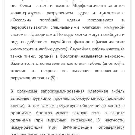
нет белка – нет и жизни. Морфологически апоптоз
характеризуется разрушением ядра и цитоплазмы.
«Осколки» погибшей клетки поглощаются и
перерабатываются специальными клетками иммунной
системы – фагоцитами. Но ведь клетки могут погибнуть и
под воздействием случайных факторов (механических,
химических и любых других). Случайная гибель клеток (а
также ткани, органа) в биологии называется некрозом.
Важно то, что естественная клеточная гибель (апоптоз) в
отличие от некроза не вызывает воспаления в
окружающих тканях [5].
В организме запрограммированная клеточная гибель
выполняет функцию, противоположную митозу (делению
клетки), и, тем самым, регулирует общее число клеток в
организме. Апоптоз играет важную роль в защите
организма при вирусных инфекциях. В частности,
иммунодефицит при ВИЧ-инфекции определяется
нарушениями в контроле апоптоза.