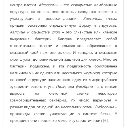
центре клетки.
Мезосомы
– это складчатые мембранные
структуры, на поверхности которых находятся ферменты,
участвующие в процессе дыхания.
Клеточная стенка
придает бактериям определенную форму и упругость.
Капсулы и слизистые слои
– это слизистые или клейкие
выделения бактерий. Капсула представляет собой
относительно толстое и компактное образование, а
слизистый слой намного рыхлее. И капсулы, и слизистые
слои служат дополнительной защитой для клеток. Многие
бактерии подвижны, и эта подвижность обусловлена
наличием у них одного или нескольких
жгутиков
, которые
по своей структуре напоминают одну из микротрубочек
эукариотического жгута.
Пили,
или
фимбрии
– это тонкие
выросты на клеточной стенке некоторых
грамотрицательных бактерий. Их число варьирует у
разных видов от одной до нескольких сотен.
Рибосомы
–
органоиды клетки, участвующие в синтезе белка. У
прокариот они несколько мельче эукариотических [6].