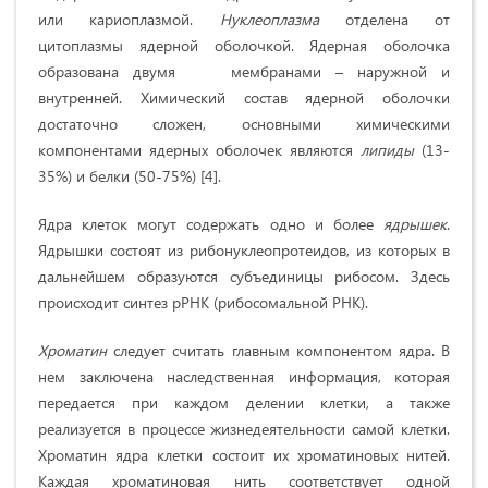
или кариоплазмой.
Нуклеоплазма
отделена от
цитоплазмы ядерной оболочкой. Ядерная оболочка
образована двумя мембранами – наружной и
внутренней. Химический состав ядерной оболочки
достаточно сложен, основными химическими
компонентами ядерных оболочек являются
липиды
(13-
35%) и белки (50-75%) [4].
Ядра клеток могут содержать одно и более
ядрышек
.
Ядрышки состоят из рибонуклеопротеидов, из которых в
дальнейшем образуются субъединицы рибосом. Здесь
происходит синтез рРНК (рибосомальной РНК).
Хроматин
следует считать главным компонентом ядра. В
нем заключена наследственная информация, которая
передается при каждом делении клетки, а также
реализуется в процессе жизнедеятельности самой клетки.
Хроматин ядра клетки состоит их хроматиновых нитей.
Каждая хроматиновая нить соответствует одной