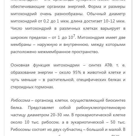
обеспечивающие организм энергией. Форма и размеры
митохондрий очень разнообразны. Обычный диаметр
митохондрий от 0,2 до 1 мкм, длина достигает 10-12 мкм.
Число митохондрий в различных клетках варьирует в
7
широких пределах – от 1 до 10
. Митохондрия имеет две
мембраны – наружную и внутреннюю, между которыми
расположено межмембранное пространство.
Основная функция митохондрии – синтез АТФ, т. е.
образование энергии – около 95% в животной клетке и
чуть меньше – в растительной, специфических белках и
стероидных гормонах.
Рибосома
– органоид клетки, осуществляющий биосинтез
белка. Представляет собой рибонуклеопротеиновую
частицу диаметром 20-30 нм. В прокариотической клетке
около 10 тыс. рибосом, а в эукариотической – 50 тыс.
Рибосомы состоят из двух субчастиц – большой и малой. В