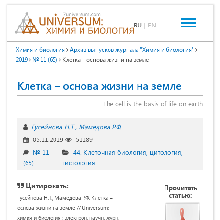
RU
|
EN
Химия и биология
Архив выпусков журнала "Химия и биология"
2019
№ 11 (65)
Клетка – основа жизни на земле
Клетка – основа жизни на земле
The cell is the basis of life on earth
Гусейнова Н.Т.
Мамедова Р.Ф.
05.11.2019
51189
№ 11
44. Клеточная биология, цитология,
(65)
гистология
Цитировать:
Прочитать
статью:
Гусейнова Н.Т., Мамедова Р.Ф. Клетка –
основа жизни на земле // Universum:
химия и биология : электрон. научн. журн.