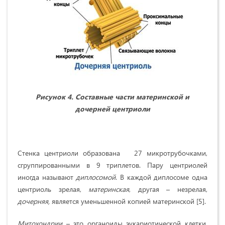
Рисунок 4. Составные части материнской и
дочерней центриоли
Стенка центриоли образована 27 микротрубочками,
сгруппированными в 9 триплетов. Пару центриолей
иногда называют
диплосомой
. В каждой диплосоме одна
центриоль зрелая,
материнская
, другая – незрелая,
дочерняя,
является уменьшенной копией материнской [5].
Митохондрии
– это органоиды эукариотической клетки,