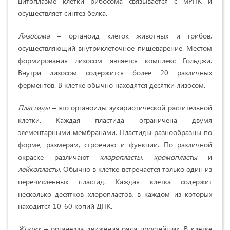
цитоплазме клетки рибосома связывается с мРНК и
осуществляет синтез белка.
Лизосома
– органоид клеток животных и грибов,
осуществляющий внутриклеточное пищеварение. Местом
формирования лизосом является комплекс Гольджи.
Внутри лизосом содержится более 20 различных
ферментов. В клетке обычно находятся десятки лизосом.
Пластиды
– это органоиды эукариотической растительной
клетки. Каждая пластида ограничена двумя
элементарными мембранами. Пластиды разнообразны по
форме, размерам, строению и функции. По различной
окраске различают
хлоропласты, хромопласты
и
лейкопласты
. Обычно в клетке встречается только один из
перечисленных пластид. Каждая клетка содержит
несколько десятков хлоропластов, в каждом из которых
находится 10-60 копий ДНК.
Жгутик
– органелла движения ряда простейших. В клетке