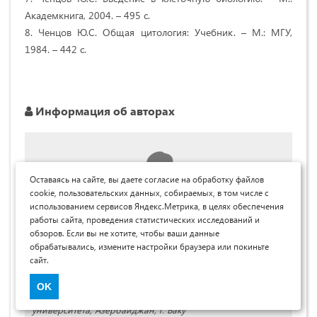
Академкнига, 2004. – 495 с.
8. Ченцов Ю.С. Общая цитология: Учебник. – М.: МГУ,
1984. – 442 с.
Информация об авторах
Оставаясь на сайте, вы даете согласие на обработку файлов
cookie, пользовательских данных, собираемых, в том числе с
использованием сервисов Яндекс.Метрика, в целях обеспечения
работы сайта, проведения статистических исследований и
обзоров. Если вы не хотите, чтобы ваши данные
обрабатывались, измените настройки браузера или покиньте
Гусейнова Назакет Таги кызы
сайт.
канд. биол. наук, доц. кафедры генетики и
OK
эволюционного учения Бакинского государственного
университета, Азербайджан, г. Баку