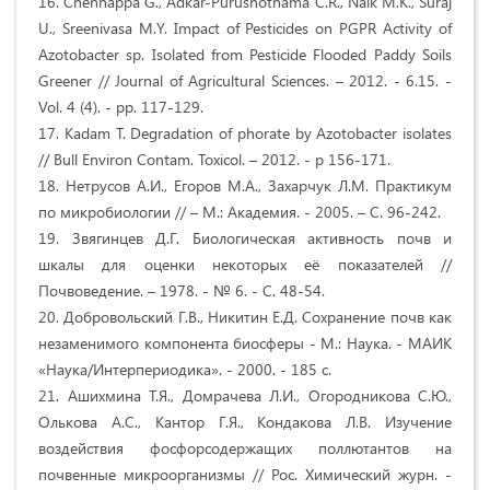
16. Chennappa G., Adkar-Purushothama C.R., Naik M.K., Suraj
U., Sreenivasa M.Y. Impact of Pesticides on PGPR Activity of
Azotobacter sp. Isolated from Pesticide Flooded Paddy Soils
Greener // Journal of Agricultural Sciences. – 2012. - 6.15. -
Vol. 4 (4). - pp. 117-129.
17. Kadam T. Degradation of phorate by Azotobacter isolates
// Bull Environ Contam. Toxicol. – 2012. - p 156-171.
18. Нетрусов А.И., Егоров М.А., Захарчук Л.М. Практикум
по микробиологии // – М.: Академия. - 2005. – С. 96-242.
19. Звягинцев Д.Г. Биологическая активность почв и
шкалы для оценки некоторых её показателей //
Почвоведение. – 1978. - № 6. - С. 48-54.
20. Добровольский Г.В., Никитин Е.Д. Сохранение почв как
незаменимого компонента биосферы - М.: Наука. - МАИК
«Наука/Интерпериодика». - 2000. - 185 с.
21. Ашихмина Т.Я., Домрачева Л.И., Огородникова С.Ю.,
Олькова А.С., Кантор Г.Я., Кондакова Л.В. Изучение
воздействия фосфорсодержащих поллютантов на
почвенные микроорганизмы // Рос. Химический журн. -