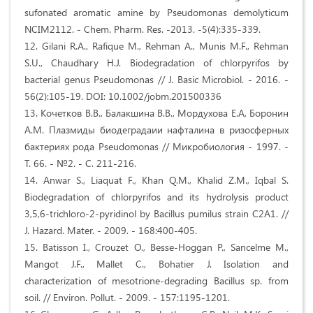
sufonated aromatic amine by Pseudomonas demolyticum
NCIM2112. - Chem. Pharm. Res. -2013. -5(4):335-339.
12. Gilani R.A., Rafique M., Rehman A., Munis M.F., Rehman
S.U., Chaudhary H.J. Biodegradation of chlorpyrifos by
bacterial genus Pseudomonas // J. Basic Microbiol. - 2016. -
56(2):105-19. DOI: 10.1002/jobm.201500336
13. Кочетков В.В., Балакшина В.В., Мордухова Е.А, Боронин
А.М. Плазмиды биодеградаии нафталина в ризосферных
бактериях рода Pseudomonas // Микробиология - 1997. -
Т. 66. - №2. - С. 211-216.
14. Anwar S., Liaquat F., Khan Q.M., Khalid Z.M., Iqbal S.
Biodegradation of chlorpyrifos and its hydrolysis product
3,5,6-trichloro-2-pyridinol by Bacillus pumilus strain C2A1. //
J. Hazard. Mater. - 2009. - 168:400-405.
15. Batisson I., Crouzet O., Besse-Hoggan P., Sancelme M.,
Mangot J.F., Mallet C., Bohatier J. Isolation and
characterization of mesotrione-degrading Bacillus sp. from
soil. // Environ. Pollut. - 2009. - 157:1195-1201.