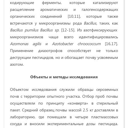
кодирующие ферменты, которые катализируют
расщепление ароматических и галогенсодержащих
органических соединений [10,11], которые также
встречаются у микроорганизмы рода
Bacillus,
таких, как
Bacillus
pumilus
Bacillus
sp
.
[12-15]. Из азотфиксирующих
микроорганизмов чаще всего идентифицировались
Azomonas agilis
и
Azotobacter chroococcum
[16,17].
Применение диазотрофов способствует не только
деструкции пестицидов, но и обогащает почву усвояемым
азотом.
Объекты и методы исследования
Объектом исследования служили образцы сероземных
почв с территории опытного участка. Отбор проб почвы
осуществляли по принципу «конверта» в стерильный
пакет. Средний образец почвы массой 2.5 кг доставляли в
лабораторию, где помещали в четыре пластмассовых
сосуда и вносили экспериментальные дозы пестицида.