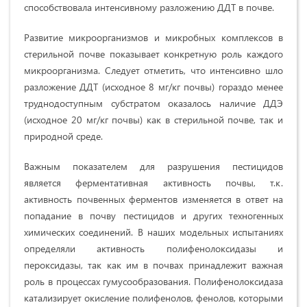
способствовала интенсивному разложению ДДТ в почве.
Развитие микроорганизмов и микробных комплексов в
стерильной почве показывает конкретную роль каждого
микроорганизма. Следует отметить, что интенсивно шло
разложение ДДТ (исходное 8 мг/кг почвы) гораздо менее
труднодоступным субстратом оказалось наличие ДДЭ
(исходное 20 мг/кг почвы) как в стерильной почве, так и
природной среде.
Важным показателем для разрушения пестицидов
является ферментативная активность почвы, т.к.
активность почвенных ферментов изменяется в ответ на
попадание в почву пестицидов и других техногенных
химических соединений. В наших модельных испытаниях
определяли активность полифенолоксидазы и
пероксидазы, так как им в почвах принадлежит важная
роль в процессах гумусообразования. Полифенолоксидаза
катализирует окисление полифенолов, фенолов, которыми