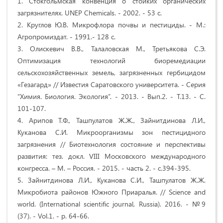
1. Стокгольмская конвенция о стойких органических
загрязнителях. UNEP Chemicals. - 2002. - 53 с.
2. Круглов Ю.В. Микрофлора почвы и пестициды. - М.:
Агропромиздат. - 1991.- 128 с.
3. Олискевич В.В., Талаловская М., Третьякова С.Э.
Оптимизация технологий биоремедиации
сельскохозяйственных земель, загрязненных гербицидом
«Гезагард» // Известия Саратовского университета. - Серия
“Химия. Биология. Экология”. - 2013. - Вып.2. - Т.13. - С.
101-107.
4. Арипов Т.Ф., Ташпулатов Ж.Ж., Зайнитдинова Л.И.,
Куканова С.И. Микроорганизмы зон пестицидного
загрязнения // Биотехнология состояние и перспективы
развития: тез. докл. VIII Московского международного
конгресса. – М. – Россия. - 2015. - часть 2. - с.394-395.
5. Зайнитдинова Л.И., Куканова С.И., Ташпулатов Ж.Ж.
Микробиота районов Южного Приаралья. // Science and
world. (International scientific journal, Russia). 2016. - №9
(37). - Vol.1. - p. 64-66.