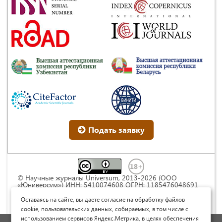
Подать заявку
© Научные журналы Universum, 2013-2026 (ООО
«Юниверсум») ИНН: 5410074608 ОГРН: 1185476048691
Это произведение доступно по
лицензии Creative
Commons « Attribution» («Атрибуция») 4.0
Оставаясь на сайте, вы даете согласие на обработку файлов
Непортированная
.
cookie, пользовательских данных, собираемых, в том числе с
использованием сервисов Яндекс.Метрика, в целях обеспечения