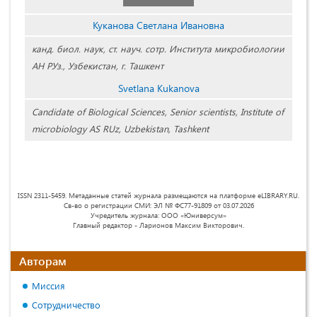
Куканова Светлана Ивановна
канд. биол. наук, ст. науч. сотр. Института микробиологии
АН РУз., Узбекистан, г. Ташкент
Svetlana Kukanova
Candidate of Biological Sciences, Senior scientists, Institute of
microbiology AS RUz, Uzbekistan, Tashkent
ISSN 2311-5459. Метаданные статей журнала размещаются на платформе eLIBRARY.RU.
Св-во о регистрации СМИ: ЭЛ № ФС77-91809 от 03.07.2026
Учредитель журнала: ООО «Юниверсум»
Главный редактор - Ларионов Максим Викторович.
Авторам
Миссия
Сотрудничество