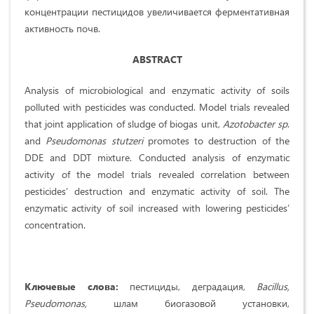
концентрации пестицидов увеличивается ферментативная
активность почв.
ABSTRACT
Analysis of microbiological and enzymatic activity of soils
polluted with pesticides was conducted. Model trials revealed
that joint application of sludge of biogas unit,
Azotobacter sp
.
and
Pseudomonas stutzeri
promotes to destruction of the
DDE and DDT mixture. Conducted analysis of enzymatic
activity of the model trials revealed correlation between
pesticides’ destruction and enzymatic activity of soil. The
enzymatic activity of soil increased with lowering pesticides’
concentration.
Ключевые слова:
пестициды, деградация,
Bacillus
,
Pseudomonas
,
шлам биогазовой установки,