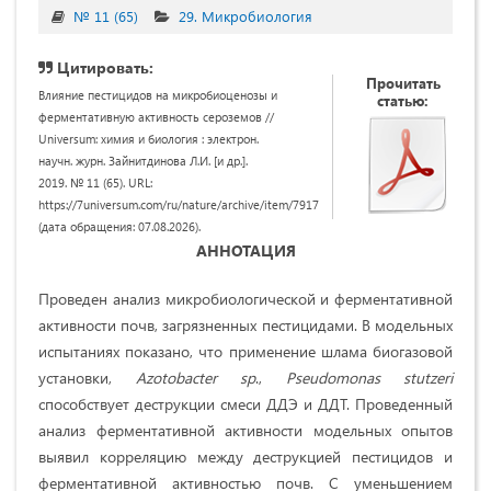
№ 11 (65)
29. Микробиология
Цитировать:
Прочитать
Влияние пестицидов на микробиоценозы и
статью:
ферментативную активность сероземов //
Universum: химия и биология : электрон.
научн. журн. Зайнитдинова Л.И. [и др.].
2019. № 11 (65). URL:
https://7universum.com/ru/nature/archive/item/7917
(дата обращения: 07.08.2026).
АННОТАЦИЯ
Проведен анализ микробиологической и ферментативной
активности почв, загрязненных пестицидами. В модельных
испытаниях показано, что применение шлама биогазовой
установки,
Azotobacter
sp
.,
Pseudomonas
stutzeri
способствует деструкции смеси ДДЭ и ДДТ. Проведенный
анализ ферментативной активности модельных опытов
выявил корреляцию между деструкцией пестицидов и
ферментативной активностью почв. С уменьшением