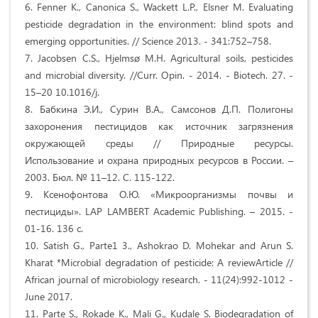
6. Fenner K., Canonica S., Wackett L.P., Elsner M. Evaluating
pesticide degradation in the environment: blind spots and
emerging opportunities. // Science 2013. - 341:752–758.
7. Jacobsen C.S., Hjelmsø M.H. Agricultural soils, pesticides
and microbial diversity. //Curr. Opin. - 2014. - Biotech. 27. -
15–20 10.1016/j.
8. Бабкина Э.И., Сурин В.А., Самсонов Д.П. Полигоны
захоронения пестицидов как источник загрязнения
окружающей среды // Природные ресурсы.
Использование и охрана природных ресурсов в России. –
2003. Бюл. № 11–12. С. 115-122.
9. Ксенофонтова О.Ю. «Микроорганизмы почвы и
пестициды». LAP LAMBERT Academic Publishing. – 2015. -
01-16. 136 с.
10. Satish G., Parte1 3., Ashokrao D. Mohekar and Arun S.
Kharat *Microbial degradation of pesticide: A reviewArticle //
African journal of microbiology research. - 11(24):992-1012 -
June 2017.
11. Parte S., Rokade K., Mali G., Kudale S. Biodegradation of