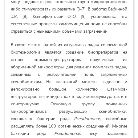
могут подавлять рост отдельных групп микроорганизмов,
либо стимулировать их развитие [3-7]. В работах Бабкиной
Э.И. [8], Ксенофонтовой О.Ю. [9], установлено, что
естественные процессы самоочищения почв не способны
справиться с нынешними объемами загрязнений.
В связи с этим, одной из актуальных задач современной
биотехнологии является создание биопрепаратов на
основе штаммов-деструкторов, полученных из
аборигенной микрофлоры, для решения комплекса задач,
связанных с реабилитацией почв, загрязненных
ксенобиотикам. На настоящий момент выделено и
депонировано большое количество штаммов-
деструкторов пестицидов, как в виде монокультур, так и в
консорциумах. Основную группу почвенных
микроорганизмов, разрушающих ксенобиотики,
составляют бактерии рода
Pseudomonas
, способные
расщеплять более 100 органических соединений. Многие
бактерии рода
Pseudomonas
несут плазмиды,