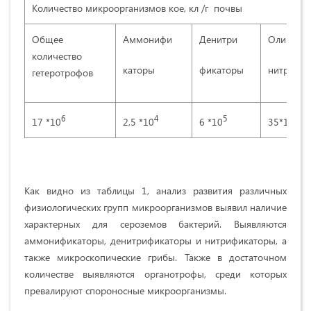
Количество микроорганизмов кое, кл /г почвы
Общее
Аммонифи
Денитри
Олиго
количество
каторы
фикаторы
нитрофи
гетеротрофов
6
4
5
5
17 *10
2,5 *10
6 *10
35*10
Как видно из таблицы 1, анализ развития различных
физиологических групп микроорганизмов выявил наличие
характерных для сероземов бактерий. Выявляются
аммонификаторы, денитрификаторы и нитрификаторы, а
также микроскопические грибы. Также в достаточном
количестве выявляются органотрофы, среди которых
превалируют спороносные микроорганизмы.