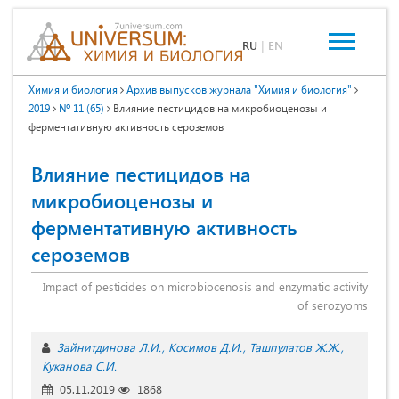
RU
|
EN
Химия и биология
Архив выпусков журнала "Химия и биология"
2019
№ 11 (65)
Влияние пестицидов на микробиоценозы и
ферментативную активность сероземов
Влияние пестицидов на
микробиоценозы и
ферментативную активность
сероземов
Impact of pesticides on microbiocenosis and enzymatic activity
of serozyoms
Зайнитдинова Л.И.
Косимов Д.И.
Ташпулатов Ж.Ж.
Куканова С.И.
05.11.2019
1868