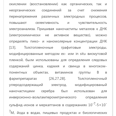
окислении (восстановлении) как органических, так и
неорганических соедине­ний за счет снижения
перенапряжения различ­ных электродных процессов,
повышают селек­тивность и чувствительность
электроанализа. Пришивая наночастипы металлов к ДНК
(электрохимически не активное вещество), можно
определять пико- и наномолярные концентрации ДНК
[13]. Толстопленочные графитовые электроды,
модифицированные методом ex- или in situ висмутовой
пленкой, были использованы для определения следовых
содержаний цинка, кадмия и свинца в многоком­
понентных объектах, витаминов группы В в
фармпрепаратах [26,27,28]. Толстопленочный
углеродсодержащий электрод, модифициро­ваный
наночастицами серебра был использован для
инверсионно-вольтамперометрического определения
-7
-
сульфид-ионов и меркаптанов в содержаниях 10
-5×10
7
М, йода в водах, пищевых продуктах и биологических