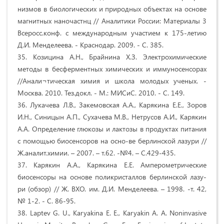
низмов в биологических и природных объектах на основе
магнитных наночастнц // Аналитики России: Материалы 3
Всеросс.конф. с международным участием к 175-летию
Д.И. Менделеева. - Краснодар. 2009. - С. 385.
35. Козицина А.Н., Брайнина Х.З. Электрохимические
методы в бесферментных химических и иммуносенсорах
//Анали¬тическая химия и школа молодых ученых. -
Москва. 2010. Тез.докл. - М.: МИСиС. 2010. - С. 149.
36. Лукачева Л.В., Закемовская А.А., Карякина Е.Е., Зоров
И.Н., Синицын А.П., Сухачева М.В., Нетрусов А.И., Карякин
А.А. Определение глюкозы и лактозы в продуктах питания
с помощью биосенсоров на осно-ве берлинской лазури //
Ж.аналит.химии. – 2007. – т.62. -№4. – С.429-435.
37. Карякин А.А., Карякина Е.Е. Амперометрические
биосенсоры на основе поликристаллов берлинской лазу-
ри (обзор) // Ж. ВХО. им. Д.И. Менделеева. – 1998. -т. 42,
№ 1-2. - С. 86-95.
38. Laptev G. U., Karyakina E. E., Karyakin A. A. Noninvasive