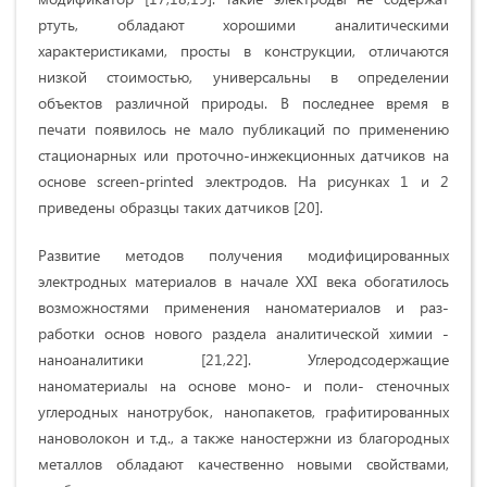
ртуть, обладают хорошими анали­тическими
характеристиками, просты в конструкции, отличаются
низкой стоимостью, универсальны в определении
объектов различной природы. В последнее время в
печати появилось не мало публикаций по применению
стационарных или проточно-инжекционных датчиков на
основе screen-printed электродов. На рисунках 1 и 2
приведены образцы таких датчиков [20].
Развитие методов получения модифицированных
электродных материалов в начале XXI века обогатилось
возможностями применения наноматериалов и раз­
работки основ нового раздела аналитической химии -
наноаналитики [21,22]. Углеродсодержащие
наноматериалы на основе моно- и поли- стеночных
углеродных нанотрубок, нанопакетов, графитированных
нановолокон и т.д., а также наностержни из благородных
металлов обладают качественно новыми свойствами,