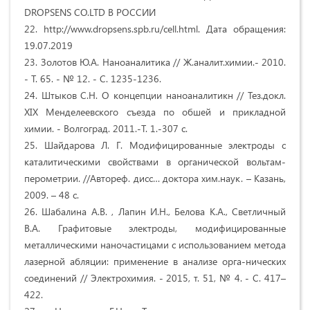
DROPSENS CO.LTD В РОССИИ
22. http://www.dropsens.spb.ru/cell.html. Дата обращения:
19.07.2019
23. Золотов Ю.А. Наноаналитика // Ж.аналит.химии.- 2010.
- Т. 65. - № 12. - С. 1235-1236.
24. Штыков С.Н. О концепции наноаналитикн // Тез.докл.
XIX Менделеевского съезда по обшей и прикладной
химии. - Волгоград. 2011.-Т. 1.-307 с.
25. Шайдарова Л. Г. Модифицированные электроды с
каталитическими свойствами в органической вольтам-
перометрии. //Автореф. дисс… доктора хим.наук. – Казань,
2009. – 48 с.
26. Шабалина А.В. , Лапин И.Н., Белова К.А., Светличный
В.А. Графитовые электроды, модифицированные
металлическими наночастицами с использованием метода
лазерной абляции: применение в анализе орга-нических
соединений // Электрохимия. - 2015, т. 51, № 4. - С. 417–
422.