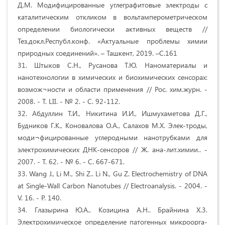
Д.М. Модифицированные углеграфитовые электроды с
каталитическим откликом в вольтамперометрическом
определении биологически активных веществ //
Тез.докл.Республ.конф. «Актуальные проблемы химии
природных соединений». – Ташкент, 2019. –С.161
31. Штыков С.Н., Русанова Т.Ю. Наноматериалы и
нанотехнологии в химических и биохимических сенсорах:
возмож¬ности и области применения // Рос. хим.журн. -
2008. - Т. LII. - № 2. - С. 92-112.
32. Абдуллин Т.И., Никитина И.И., Ишмухаметова Д.Г.,
Будников Г.К., Коновалова О.А., Салахов М.Х. Элек-троды,
моди¬фицированные углеродными нанотрубками для
электрохимических ДНК-сенсоров // Ж. ана-лит.химии.. -
2007. - Т. 62. - № 6. - С. 667-671.
33. Wang J., Li М., Shi Z.. Li N., Gu Z. Electrochemistry of DNA
at Single-Wall Carbon Nanotubes // Electroanalysis. - 2004. -
V. 16. - P. 140.
34. Глазырина Ю.А., Козицина A.H.. Брайнина X.3.
Электрохимическое определение патогенных микроорга-