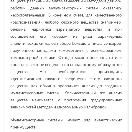
веществ различными математическими методами для об­
работки данных мультисенсорных систем оказа­лись
несостоятельными. В конечном счете, для качественного
«распознавания» любого слож­ного вещества (например,
бензина, наркотика взрывчатого вещества и пр.)
составляется его «образ» из ряда характерных
аналитических сигналов набора большого числа сенсоров,
полученного методами хемометрики с использованием
компьютерной техники. Отсюда можно опознать то или
иное неизвестное вещество по стандартному образу этого
вещества. Нет необходимости про­изводить
идентификацию каждого соединения этого сложного
вещества, как обычно проводился анализ до создания
мультисенсорных систем. Количественный же анализ
вещества начинает­ся с построения градуировочных
зависимостей методами многомерных калибровок.
Мультисенсорные системы имеют ряд ана­литических
преимуществ: