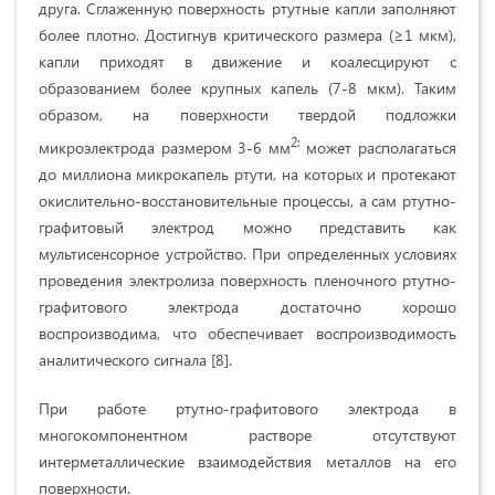
друга. Сглаженную поверхность ртутные капли заполняют
более плотно. Достигнув критического размера (≥1 мкм),
капли приходят в движение и коалесцируют с
образованием более крупных капель (7-8 мкм). Таким
образом, на поверхности твердой подложки
2:
микроэлектрода размером 3-6 мм
может располага­ться
до миллиона микрокапель ртути, на которых и протекают
окислительно-восстановительные процессы, а сам ртутно-
графитовый электрод можно представить как
мультисенсорное устройство. При определенных условиях
проведения электролиза поверхность пленочного ртутно-
графитового электрода достаточно хорошо
воспроизводима, что обеспечивает воспроизводимость
аналитического сигнала [8].
При работе ртутно-графитового электрода в
многокомпонентном растворе от­сутствуют
интерметаллические взаимодействия металлов на его
поверхности.