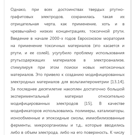
Однако, при всех достоинствах твердых ртутно-
графитовых электродов, сохранилась такая их
отрицательная черта, как применение, хоть и в
чрезвычайно низких концентрациях, токсичной ртути.
Введение в начале 2000-х годов Евросоюзом моратория
на применение токсичных материалов (это касается и
ртути, и ее солей), усугубило проблему использования
ртутьсодержащих материалов в электроанализе,
стимулируя при этом поиски новых нетоксичных
материалов. Это привело к созданию модифицированных
электродных материалов для вольтамперометрии [13,14].
За последнее десятилетие накоплен достаточно большой
экспериментальный материал относи­тельно
модифицированных электродов [15], В каче­стве
модификаторов использовались полимеры, катализаторы,
ионообменные и эпоксидные смо­лы, иммобилизованные
ферменты, микроорга­низмы и т.д., которые вводились
либо в объем электрода, либо на его поверхность. К числу