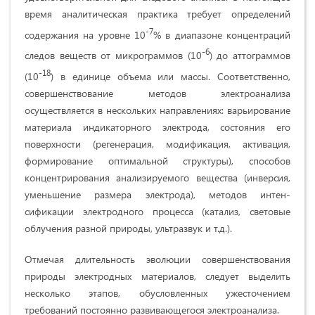
время аналитическая практика требует определений
-7
содер­жания на уровне 10
% в диапазоне концентраций
-6
следов веществ от микро­граммов (10
) до аттограммов
-18
(10
) в единице объема или массы. Соответственно,
совершенствование методов электроанализа
осуществляется в нескольких направле­ниях: варьирование
материала индикаторного электрода, состояния его
поверхности (регене­рация, модификация, активация,
формирование оптимальной структуры), способов
концентри­рования анализируемого вещества (инверсия,
уменьшение размера электрода), методов интен­
сификации электродного процесса (катализ, све­товые
облучения разной природы, ультразвук и т.д.).
Отмечая длительность эволюции совершенствования
природы электродных материалов, следует выделить
несколько этапов, обусловленных ужесточением
требований постоянно развивающегося электроанализа.