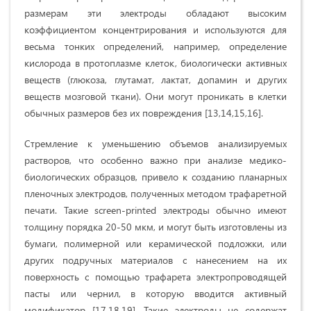
размерам эти электро­ды обладают высоким
коэффициентом концен­трирования и используются для
весьма тонких определений, например, определение
кислорода в протоплазме клеток, биологически активных
веществ (глюкоза, глутамат, лактат, допамин и других
веществ мозговой ткани). Они могут проникать в клетки
обычных размеров без их повреждения [13,14,15,16].
Стремление к уменьшению объемов анализируемых
растворов, что особенно важно при анализе медико-
биологических образцов, привело к созданию планарных
пленочных электродов, полученных методом трафаретной
печа­ти. Такие screen-printed электроды обычно имеют
толщину порядка 20-50 мкм, и могут быть изготовлены из
бумаги, полимерной или керамической подложки, или
других подручных материалов с нанесением на их
поверхность с помощью трафарета электро­проводящей
пасты или чернил, в которую вводится активный
модификатор [17,18,19]. Такие электроды не содержат