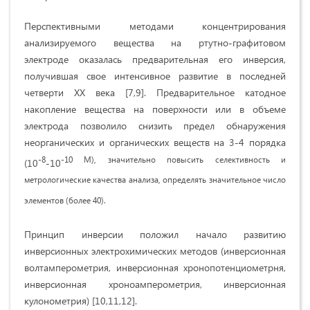
Перспективными методами концентрирова­ния
анализируемого вещества на ртутно-графитовом
электроде ока­залась предварительная его инверсия,
получившая свое интенсивное развитие в последней
четверти XX века [7,9]. Предварительное катодное
накопление вещества на поверхности или в объеме
электрода позволи­ло снизить предел обнаружения
неорганических и органических веществ на 3-4 порядка
-8
-10 М), значительно повысить селективность и
(10
-10
метрологические качества анализа, определять значительное число
элементов (более 40).
Принцип инверсии положил начало разви­тию
инверсионных электрохимических методов (инверсионная
волтамперометрия, инверсион­ная хронопотенциометрня,
инверсионная хроноамперометрия, инверсионная
кулонометрия) [10,11,12].