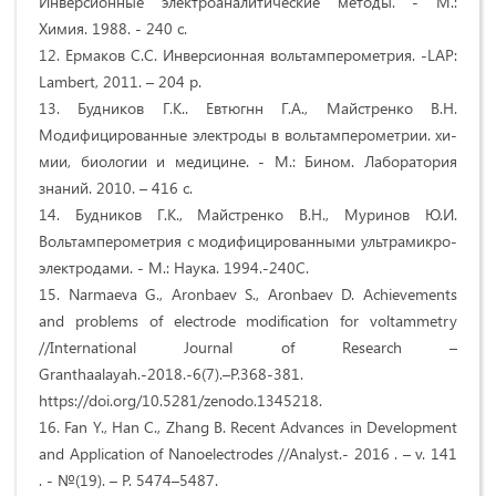
Инверсионные электроаналитические методы. - М.:
Химия. 1988. - 240 с.
12. Ермаков С.С. Инверсионная вольтамперометрия. -LAP:
Lambert, 2011. – 204 p.
13. Будников Г.К.. Евтюгнн Г.А., Майстренко В.Н.
Модифицированные электроды в вольтамперометрии. хи-
мии, биологии и медицине. - М.: Бином. Лаборатория
знаний. 2010. – 416 с.
14. Будников Г.К., Майстренко В.Н., Муринов Ю.И.
Вольтамперометрия с модифицированными ультрамикро-
электродами. - М.: Наука. 1994.-240С.
15. Narmaeva G., Aronbaev S., Aronbaev D. Achievements
and problems of electrode modification for voltammetry
//International Journal of Research –
Granthaalayah.-2018.-6(7).–Р.368-381.
https://doi.org/10.5281/zenodo.1345218.
16. Fan Y., Han C., Zhang B. Recent Advances in Development
and Application of Nanoelectrodes //Analyst.- 2016 . – v. 141
. - №(19). – Р. 5474–5487.