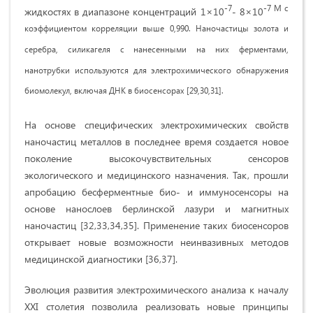
-7
-7 М с
жидкостях в диапазоне кон­центраций 1×10
- 8×10
коэффициентом кор­реляции выше 0,990. Наночастицы золота и
серебра, силикагеля с нанесенными на них ферментами,
нанотрубки используются для электрохимиче­ского обнаружения
биомолекул, включая ДНК в биосенсорах [29,30,31].
На основе специфических электрохимических свойств
наночастиц метал­лов в последнее время создается новое
поколение высокочувствительных сенсоров
экологического и медицинского назначения. Так, прошли
апробацию бесферментные био- и иммуносенсоры на
основе нанослоев берлинской лазури и магнитных
наночастиц [32,33,34,35]. Применение таких биосенсоров
открывает новые возможности неинвазивных методов
медицинской диагностики [36,37].
Эволюция развития электрохимического анализа к началу
XXI столетия позволила реализовать новые принципы