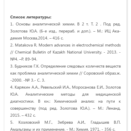
Список литературы:
1. Основы аналитической химии. В 2 т. Т. 2 . Под ред.
Золотова Ю.А. (6-е изд., перераб. и доп.). – М.: ИЦ Ака-
демия Москва,2014. – 416 с.
2. Matakova R. Modern advances in electrochemical methods
// Chemical Bulletin of Kazakh National University. - 2013. -
№4. –Р. 89-94.
3. Будников Г.К. Определение следовых количеств веществ
как проблема аналитической химии // Соровский образ.ж.
-2000. -№ 3.- С. 3.
4. Карякин А.А., Ревельский И.А., Моросанова Е.И., Золотов
Ю.А. Аналитические методы для медицинской
диагностики. В кн.: Химический анализ: на пути к
совершенству (под ред. Золотова Ю.А.). – М.: Ленанд,
2015. – 432 с.
5. Козловский М.Г., Зебрева А.И., Гладышев В.П.
Амальгамы и их применение. - М.: Химия. 1971. - 356 с.