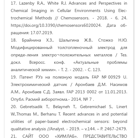
17. Lazenby R.A., White R.J. Advances and Perspectives in
Chemical Imaging in Cellular Environments Using Elec-
trochemical Methods // Chemosensors. - 2018. - 6, 24.
https://doi.org/10.3390/chemosensors6020024. Дата об-
ращения: 17.07.2019.
18. Брайнина Х.З., Шалыгина Ж.В.. Стожко Н.Ю.
Модифицированный толстопленочный электрод для
опреде-ления электро¬положительных металлов / Тез.
докл. Всеросс. конф. «Актуальные проблемы
аналитической химии». - Т. 2. - 2002. - С. 123.
19. Патент РУз на полезную модель FAP №00929 U.
Электрохимический датчик / Аронбаев Д.М. Насимов
А.М., Аронбаев С.Д. Заявл. FAP 2013 0002 от 11.01.2013.
Опубл. Расмий ахборотнома.- 2014, № 7 .
20. Gebretsadik T., Belayneh T., Gebremichael S., Linert
W.,Thomas M., Berhanu T. Recent advances in and potential
utilities of paper-based electrochemical sensors: beyond
qualitative analysis //Analyst. - 2019. – v.144. – P. 2467-2479.
21. САЙТ ООО «ХИМЛАБ». ПРЕДСТАВИТЕЛЬСТВО