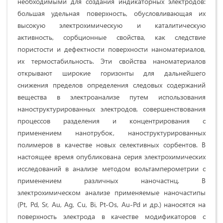
необходимыми для создания индикаторных электродов:
большая удельная поверхность, обусловливающая их
высокую элек­трохимическую и каталитическую
активность, сорбционные свойства, как следствие
пористо­сти и дефектности поверхности наноматериа­лов,
их термостабильность. Эти свойства нано­материалов
открывают широкие горизонты для дальнейшего
снижения пределов определения следовых содержаний
вещества в электроана­лизе путем использования
наноструктурированных электродов, совершенствования
процессов разделения и концентрирования с
применением нанотрубок, наноструктурированных
полимеров в качестве новых селективных сорбентов. В
настоящее время опубликована серия электро­химических
исследований в анализе методом вольтамперометрии с
применением различных наночастнц. В
электрохимическом анализе при­меняемые наночастипы
(Pt, Pd, Sr, Au, Ag, Сu, Bi, Pt-Os, Au-Pd и др.) наносятся на
поверх­ность электрода в качестве модификаторов с