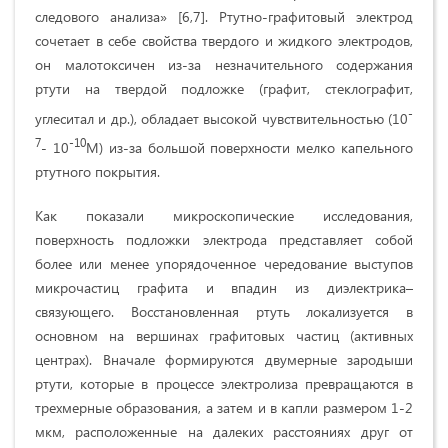
следового ана­лиза» [6,7]. Ртутно-графитовый электрод
сочетает в себе свойства твердого и жидкого электродов,
он малотоксичен из-за незначительного содержа­ния
ртути на твердой подложке (графит, стеклографит,
-
углеситал и др.), обладает высокой чувствительностью (10
7
-10
- 10
М) из-за боль­шой поверхности мелко капельного
ртутного покрытия.
Как показали микроскопические исследования,
поверхность подложки электрода представляет собой
более или менее упорядоченное чередование выступов
микрочастиц графита и впадин из диэлектрика–
связующего. Восстановленная ртуть локализуется в
основном на вершинах графитовых частиц (активных
центрах). Вначале формируются двумерные зародыши
ртути, которые в процессе электролиза превращаются в
трехмерные образования, а затем и в капли размером 1-2
мкм, расположенные на далеких расстояниях друг от