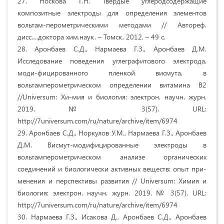
27. Носкова Г.Н. Твердые углеродсодержащие
композитные электроды для определения элементов
вольтам-перометрическими методами // Автореф.
дисс….доктора хим.наук. – Томск, 2012. – 49 с.
28. Аронбаев С.Д., Нармаева Г.З., Аронбаев Д.М.
Исследование поведения углеграфитового электрода,
моди-фицированного пленкой висмута, в
вольтамперометрическом определении витамина В2
//Universum: Хи-мия и биология: электрон. научн. журн.
2019. № 3(57). URL:
http://7universum.com/ru/nature/archive/item/6974
29. Аронбаев С.Д., Норкулов У.М., Нармаева Г.З., Аронбаев
Д.М. Висмут-модифицированные электроды в
вольтамперометрическом анализе органических
соединений и биологически активных веществ: опыт при-
менения и перспективы развития // Universum: Химия и
биология: электрон. научн. журн. 2019. № 3(57). URL:
http://7universum.com/ru/nature/archive/item/6974
30. Нармаева Г.З., Исакова Д., Аронбаев С.Д., Аронбаев