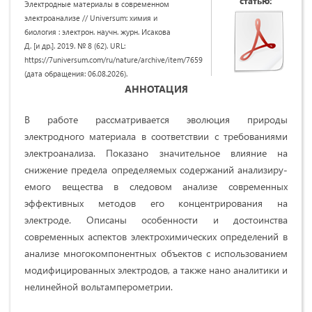
статью:
Электродные материалы в современном
электроанализе // Universum: химия и
биология : электрон. научн. журн. Исакова
Д. [и др.]. 2019. № 8 (62). URL:
https://7universum.com/ru/nature/archive/item/7659
(дата обращения: 06.08.2026).
АННОТАЦИЯ
В работе рассматривается эволюция природы
электродного материала в соответствии с требованиями
электроанализа. Показано значительное влияние на
снижение предела определяемых содержаний анализиру­
емого вещества в следовом анализе современных
эффективных методов его концентрирования на
электроде. Описаны особенности и достоинства
современных аспектов электрохимических определений в
анализе многокомпо­нентных объектов с использованием
модифицированных электродов, а также нано аналитики и
нелинейной вольтамперометрии.