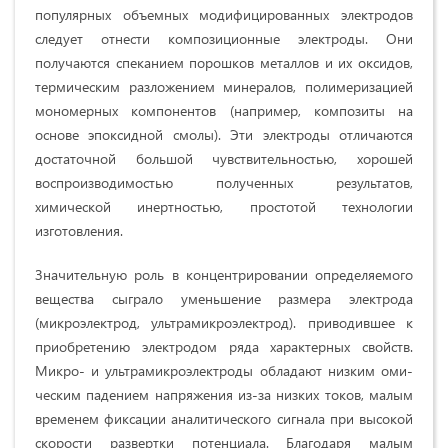
по­пулярных объемных модифицированных элек­тродов
следует отнести композиционные элек­троды. Они
получаются спеканием порошков металлов и их оксидов,
термическим разложе­нием минералов, полимеризацией
мономерных компонентов (например, композиты на
основе эпоксидной смолы). Эти электроды отличают­ся
достаточной большой чувствительностью, хорошей
воспроизводимостью полученных ре­зультатов,
химической инертностью, простотой технологии
изготовления.
Значительную роль в концентрировании определяемого
вещества сыграло уменьшение размера электрода
(микроэлектрод, ультрамикроэлектрод). приводившее к
приобретению электродом ряда характерных свойств.
Микро- и ультрамикроэлектроды обладают низким оми­
ческим падением напряжения из-за низких то­ков, малым
временем фиксации аналитического сигнала при высокой
скорости развертки потен­циала. Благодаря малым