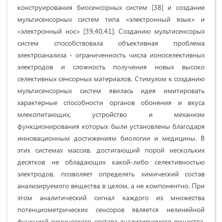
конструирования биосенсорных систем [38] и создание
мультисенсорных систем типа «электронный язык» и
«электронный нос» [39,40,41]. Созданию мультисенсорых
систем способствовала объективная проблема
электроанализа - ограниченность числа ионоселективных
электродов и сложно­сть получения новых высоко
селективных сен­сорных материалов. Стимулом к созданию
мультисенсорных систем явилась идея имитировать
характерные способно­сти органов обоняния и вкуса
млекопитающих, устройство и механизм
функционирования которых были установлены благодаря
инновационным достижени­ям биологии и медицины. В
этих систе­мах массив, достигающий порой нескольких
десятков не обладающих какой-либо селективностью
электродов, позволяет определять химиче­ский состав
анализируемого вещества в целом, а не компонентно. При
этом аналитический сигнал каждого из множе­ства
потенциометрических сенсоров является нелинейной
функцией химического состава ана­лизируемого вещества.