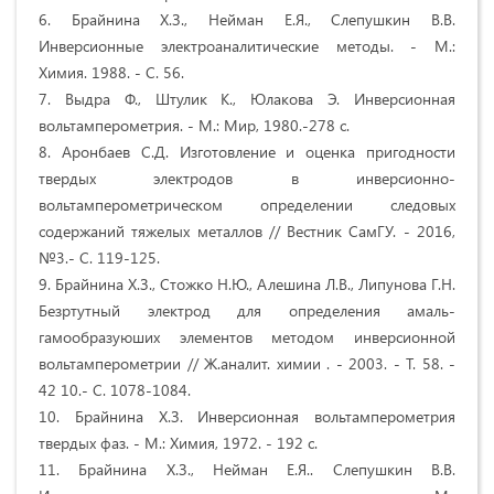
6. Брайнина Х.З., Нейман Е.Я., Слепушкин В.В.
Инверсионные электроаналитические методы. - М.:
Химия. 1988. - С. 56.
7. Выдра Ф., Штулик К., Юлакова Э. Инверсионная
вольтамперометрия. - М.: Мир, 1980.-278 с.
8. Аронбаев С.Д. Изготовление и оценка пригодности
твердых электродов в инверсионно-
вольтамперометрическом определении следовых
содержаний тяжелых металлов // Вестник СамГУ. - 2016,
№3.- С. 119-125.
9. Брайнина Х.З., Стожко Н.Ю., Алешина Л.В., Липунова Г.Н.
Безртутный электрод для определения амаль-
гамообразуюших элементов методом инверсионной
вольтамперометрии // Ж.аналит. химии . - 2003. - Т. 58. -
42 10.- С. 1078-1084.
10. Брайнина Х.З. Инверсионная вольтамперометрия
твердых фаз. - М.: Химия, 1972. - 192 с.
11. Брайнина Х.З., Нейман Е.Я.. Слепушкин В.В.