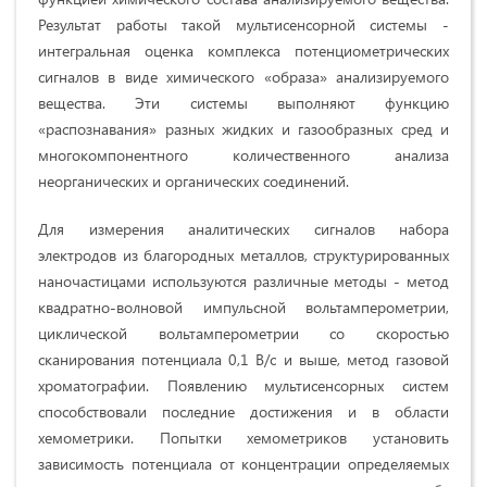
Результат работы такой мультисенсорной системы -
интегральная оценка ком­плекса потенциометрических
сигналов в виде химического «образа» анализируемого
веще­ства. Эти системы выполняют функцию
«распознавания» разных жидких и га­зообразных сред и
многокомпонентного количе­ственного анализа
неорганических и органиче­ских соединений.
Для измерения аналитических сигналов набора
электродов из благородных ме­таллов, структурированных
наночастицами ис­пользуются различные методы - метод
квадрат­но-волновой импульсной вольтамперометрии,
циклической вольтамперометрии со скоростью
сканирования потенциала 0,1 В/с и выше, метод газовой
хроматографии. Появлению мультисенсорных систем
способствовали последние достижения и в области
хемометрики. Попытки хемометриков установить
зависимость потен­циала от концентрации определяемых