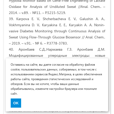
Hypoxia Monitor Based on Gene-Free Engineering of Lactate
Oxidase for Analysis of Undiluted Sweat //Anal. Chem.. –
2014. – v.89. - №11. – P.5215-5219.
39. Karpova E. V., Shcherbacheva E. V., Galushin A. A.,
Vokhmyanina D. V., Karyakina E. E., Karyakin A. A. Nonin-
vasive Diabetes Monitoring through Continuous Analysis of
Sweat Using Flow-Through Glucose Biosensor // Anal. Chem..
– 2019. – v.91. - № 6. – P.3778-3783.
40. Аронбаев С.Д.,Нармаева Г.З. Аронбаев Д.М.
Модифицированные углеродные электроды: новые
подходы в конструировании биоэлектрохимических
Оставаясь на сайте, вы даете согласие на обработку файлов
систем // Молодой ученый.-2018.- №3(189) вып1.- С.30-
cookie, пользовательских данных, собираемых, в том числе с
31.
использованием сервисов Яндекс.Метрика, в целях обеспечения
работы сайта, проведения статистических исследований и
41. Власов Ю.Г., Легин А.В., Рудницкая A.M. Электронный
обзоров. Если вы не хотите, чтобы ваши данные
язык - система химических сенсоров для анализа водных
обрабатывались, измените настройки браузера или покиньте
сред //Росс. хим.журн. -2008. - Т. LII. -№ 2. - С. 101-112.
сайт.
42. Власов Ю.Г., Легин А.В., Рудницкая A.M., Наталь К. Д.,
OK
Амико А.Д. Мультисенсорная система с использо-ванием
массива химических сенсоров и искусственных нейронных