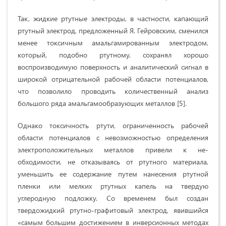
Так, жидкие ртутные электроды, в частности, капающий
ртутный электрод, предложенный Я. Гейровским, сменился
менее токсичным амальгамированным электродом,
который, подобно ртутному, сохранял хорошо
воспроизводимую поверхность и аналитический сигнал в
широкой отрицательной рабочей области потенциалов,
что позволило проводить количественный анализ
большого ряда амальгамообразующих металлов [5].
Однако токсич­ность ртути, ограниченность рабочей
области потенциалов с невозможностью определения
электроположительных металлов привели к не­
обходимости, не отказываясь от ртутного мате­риала,
уменьшить ее содержание путем нанесе­ния ртутной
пленки или мелких ртутных капель на твердую
углеродную подложку. Со временем был создан
твердожидкий ртутно-графитовый электрод, явившийся
«самым большим дости­жением в инверсионных методах