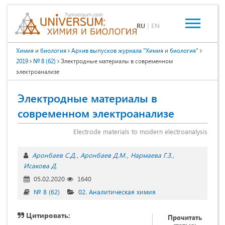
RU
|
EN
Химия и биология
Архив выпусков журнала "Химия и биология"
2019
№ 8 (62)
Электродные материалы в современном
электроанализе
Электродные материалы в
современном электроанализе
Electrode materials to modern electroanalysis
Аронбаев С.Д.
Аронбаев Д.М.
Нармаева Г.З.
Исакова Д.
05.02.2020
1640
№ 8 (62)
02. Аналитическая химия
Цитировать:
Прочитать