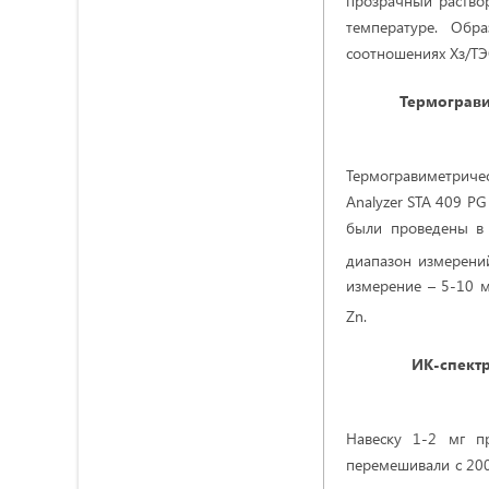
прозрачный раствор
температуре. Обр
соотношениях Хз/ТЭОС
Термограви
Термогравиметриче
Analyzer STA 409 PG
были проведены в 
диапазон измерений
измерение – 5-10 
Zn.
ИК-спект
Навеску 1-2 мг п
перемешивали с 200