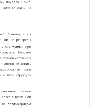
-1
ии прибора 4 см
.
 также хитозана из
6-7. Отметим, что в
меньшении рН-среды
-
и SiO
группы. При
ироваться. Показано
ентрации хитозана в
то можно объяснить
идроксильных групп
е сшитой структуре
сравнении с чистым
но более выраженной
ным полисахаридом