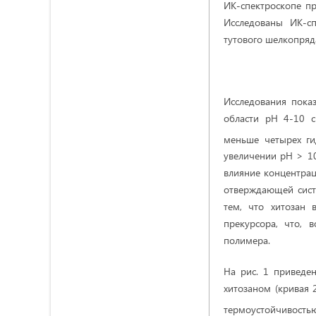
ИК-спектроскопе п
Исследованы ИК-сп
тутового шелкопряд
Исследования показ
области рН 4-10 с
меньше четырех г
увеличении рН > 10
влияние концентрац
отверждающей сист
тем, что хитозан 
прекурсора, что, 
полимера.
На рис. 1 приведе
хитозаном (кривая 
термоустойчивость