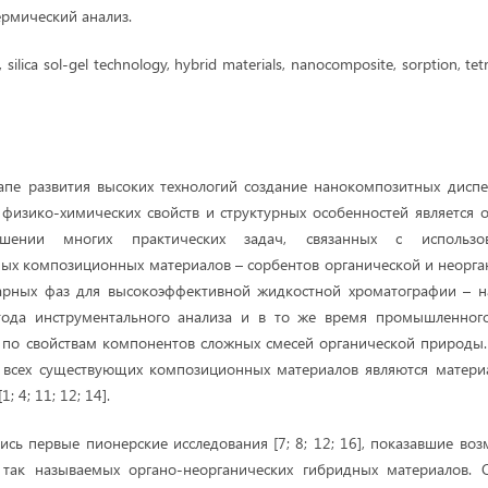
ермический анализ.
silica sol-gel technology, hybrid materials, nanocomposite, sorption, tet
апе развития высоких технологий создание нанокомпозитных диспе
физико-химических свойств и структурных особенностей является 
ении многих практических задач, связанных с использов
ых композиционных материалов – сорбентов органической и неорга
нарных фаз для высокоэффективной жидкостной хроматографии – 
тода инструментального анализа и в то же время промышленног
 по свойствам компонентов сложных смесей органической природы
 всех существующих композиционных материалов являются матери
; 4; 11; 12; 14].
лись первые пионерские исследования [7; 8; 12; 16], показавшие во
 так называемых органо-неорганических гибридных материалов.