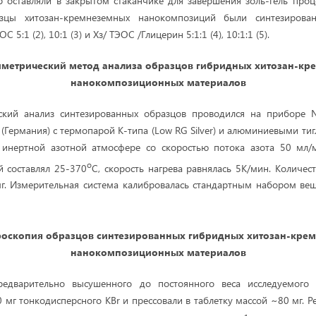
 оставляли в закрытом стаканчике для завершения золь-гель про
азцы хитозан-кремнеземных нанокомпозиций были синтезиров
 5:1 (2), 10:1 (3) и Хз/ ТЭОС /Глицерин 5:1:1 (4), 10:1:1 (5).
метрический метод анализа образцов гибридных хитозан
-
кр
нанокомпозиционных материалов
ский анализ синтезированных образцов проводился на приборе Ne
 (Германия) с термопарой К-типа (Low RG Silver) и алюминиевыми ти
инертной азотной атмосфере со скоростью потока азота 50 мл/
о
 составлял 25-370
С, скорость нагрева равнялась 5К/мин. Количес
мг. Измерительная система калибровалась стандартным набором ве
роскопия образцов синтезированных гибридных хитозан
-
крем
нанокомпозиционных материалов
редварительно высушенного до постоянного веса исследуемого 
 мг тонкодисперсного KBr и прессовали в таблетку массой ~80 мг. Р