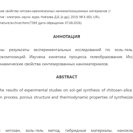
кие свойства хитозан-кремнеземных нанокомпозиционных материалов //
я : электрон. научн. журн. Ниёзова Д.Б. [и др.]. 2019. № 6 (60). URL:
/nature/archive/item/7369 (дата обращения: 07.08.2026).
АННОТАЦИЯ
ны результаты экспериментальных исследований по золь-гель 
окомпозиций. Изучена кинетика процесса гелеобразования. Исс
инамические свойства синтезированных наноматериалов.
ABSTRACT
the results of experimental studies on sol-gel synthesis of chitosan-sili
tion process, porous structure and thermodynamic properties of synthesiz
а:
хитозан,
золь-гель метод, гибридные материалы, наноком