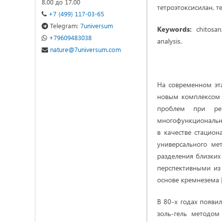
8.00 до 17.00
тетроэтоксисилан, т
+7 (499) 117-03-65
Telegram:
7universum
Keywords:
сhitosan, 
+79609483038
analysis.
nature@7universum.com
На современном эт
новым комплексом 
проблем при реш
многофункциональн
в качестве стацио
универсального ме
разделения близких
перспективными из
основе кремнезема [1
В 80-х годах появи
золь-гель методом