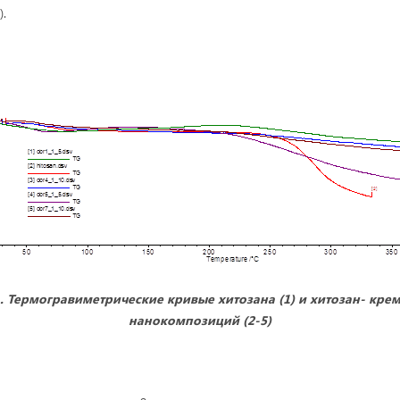
).
. Т
ермогравиметрические кривые хитозана (1) и
хитозан- кре
нанокомпозиций
(2-5)
о