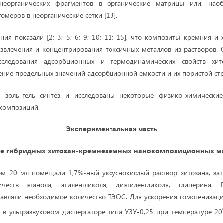
неорганических фрагментов в органические матрицы или, наобо
омеров в неорганические сетки [13].
ия показали [2; 3; 5; 6; 9; 10; 11; 15], что композиты кремния и
извлечения и концентрирования токсичных металлов из растворов.
исследования адсорбционных и термодинамических свойств хито
ение предельных значений адсорбционной емкости и их пористой ст
 золь-гель синтез и исследованы некоторые физико-химические 
композиций.
Экспериментальная часть
е гибридных хитозан
-
кремнеземных нанокомпозиционных м
ом 20 мл помещали 1,7%-ный уксуснокислый раствор хитозана, зат
ичеств этанола, этиленгликоля, диэтиленгликоля, глицерина. 
вляли необходимое количество ТЭОС. Для ускорения гомогенизаци
в ультразвуковом диспергаторе типа УЗУ-0,25 при температуре 20