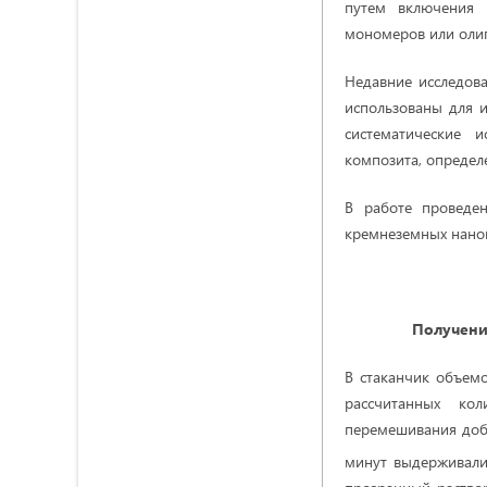
путем включения 
мономеров или олиг
Недавние исследован
использованы для 
систематические 
композита, определ
В работе проведен
кремнеземных нано
Получени
В стаканчик объем
рассчитанных кол
перемешивания доба
минут выдерживали 