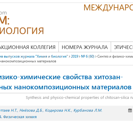
МЕЖДУНАР
АКЦИОННАЯ КОЛЛЕГИЯ
НОМЕРА ЖУРНАЛА
ЭТИЧЕС
ив выпусков журнала "Химия и биология"
2019
№ 6 (60)
Синтез и физико-хим
 нанокомпозиционных материалов
изико-химические свойства хитозан-
ных нанокомпозиционных материалов
Synthesis and physico-chemical properties of chitosan-silica
ттаев Н.Т.
Ниёзова Д.Б.
Кодирова Н.К.
Курбанова Л.М.
4. Физическая химия