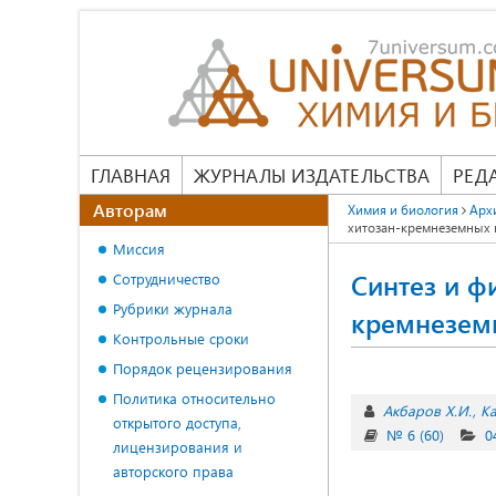
ГЛАВНАЯ
ЖУРНАЛЫ ИЗДАТЕЛЬСТВА
РЕД
Авторам
Химия и биология
Арх
хитозан-кремнеземных
Миссия
Синтез и ф
Сотрудничество
Рубрики журнала
кремнезем
Контрольные сроки
Порядок рецензирования
Политика относительно
Акбаров Х.И.
Ка
открытого доступа,
№ 6 (60)
0
лицензирования и
авторского права