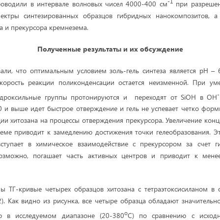
-1
роводили в интервале волновых чисел 4000-400 см
при разрешен
ектры синтезированных образцов гибридных нанокомпозитов, а
а и прекурсора кремнезема.
Полученные результаты и их обсужден
ие
али, что оптимальным условием золь-гель синтеза является рН – 
корость реакции поликонденсации остается неизменной. При у
-
идроксильные группы протонируются и переходят от SiOH в OH
 и выше идет быстрое отверждение и гель не успевает четко форм
ии хитозана на процессы отверждения прекурсора. Увеличение конц
еме приводит к замедлению достижения точки гелеобразования. Э
вступает в химическое взаимодействие с прекурсором за счет г
возможно, погашает часть активных центров и приводит к мене
ны ТГ-кривые четырех образцов хитозана с тетраэтоксисиланом в 
2). Как видно из рисунка, все четыре образца обладают значитель
о
ю в исследуемом диапазоне (20-380
С) по сравнению с исход