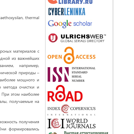
raethoxysilan, thermal
рсных материалов с
одной из важнейших
анием, например,
нической природы –
наиболее мощного и
о метода очистки и
. При этом наиболее
алы, получаемые на
зможность получения
 Они формировались