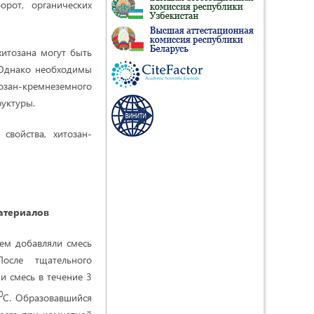
рот, органических
 хитозана могут быть
 Однако необходимы
зан-кремнеземного
руктуры.
свойства, хитозан-
атериалов
ем добавляли смесь
После тщательного
и смесь в течение 3
0
С. Образовавшийся