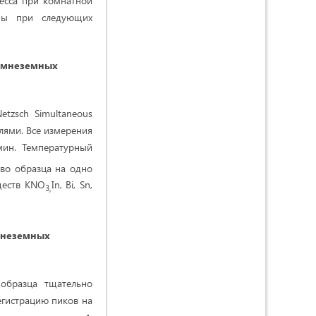
цесса при комнатной
аны при следующих
емнеземных
tzsch Simultaneous
глями. Все измерения
мин. Температурный
тво образца на одно
ществ KNO
In, Bi, Sn,
3,
неземных
образца тщательно
егистрацию пиков на