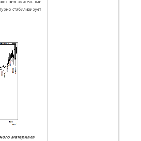
евают незначительные
ктурно стабилизирует
ного материала