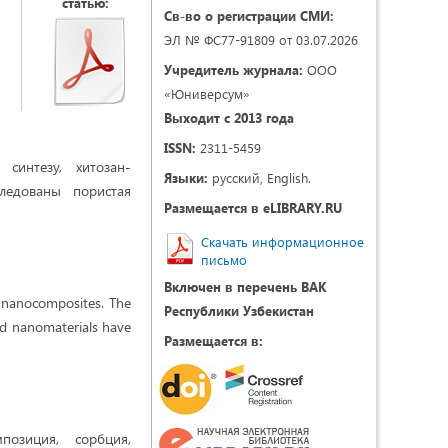
статью:
Св-во о регистрации СМИ:
ЭЛ № ФС77-91809 от 03.07.2026
Учредитель журнала:
ООО
«Юниверсум»
Выходит с 2013 года
ISSN:
2311-5459
синтезу, хитозан-
Языки:
русский, English.
ледованы пористая
Размещается в eLIBRARY.RU
Скачать информационное
письмо
Включен в перечень ВАК
ca nanocomposites. The
Республики Узбекистан
ed nanomaterials have
Размещается в:
позиция, сорбция,