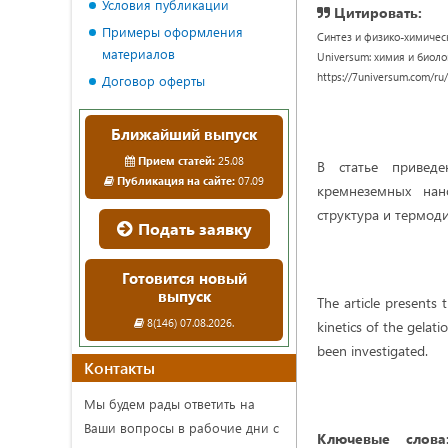
Условия публикации
Цитировать:
Примеры оформления
Синтез и физико-химичес
материалов
Universum: химия и биологи
https://7universum.com/ru
Договор оферты
Ближайший выпуск
Прием статей:
25.08
В статье приведе
Публикация на сайте:
07.09
кремнеземных нан
структура и термод
Подать заявку
Готовится новый
выпуск
The article presents 
8(146) 07.08.2026.
kinetics of the gela
been investigated.
Контакты
Мы будем рады ответить на
Ваши вопросы в рабочие дни с
Ключевые слов