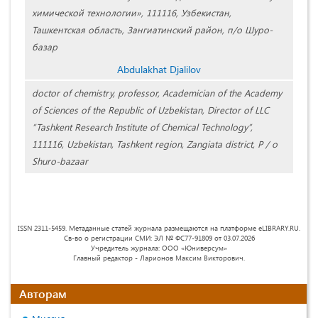
химической технологии», 111116, Узбекистан,
Ташкентская область, Зангиатинский район, п/о Шуро-
базар
Abdulakhat Djalilov
doctor of chemistry, professor, Academician of the Academy
of Sciences of the Republic of Uzbekistan, Director of LLC
“Tashkent Research Institute of Chemical Technology”,
111116, Uzbekistan, Tashkent region, Zangiata district, P / o
Shuro-bazaar
ISSN 2311-5459. Метаданные статей журнала размещаются на платформе eLIBRARY.RU.
Св-во о регистрации СМИ: ЭЛ № ФС77-91809 от 03.07.2026
Учредитель журнала: ООО «Юниверсум»
Главный редактор - Ларионов Максим Викторович.
Авторам