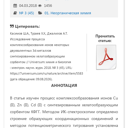
04.03.2018
1456
№ 3 (45)
01. Неорганическая химия
Цитировать:
Касимов Ш.А., Тураев Х.Х., Джалилов А.Т.
Прочитать
Исследование процесса
статью:
комплексообразования ионов некоторых
двухвалентных 3d-металлов
синтезированном хелатообразующим
сорбентом // Universum: химия и биология
: электрон. научн. журн. 2018. № 3 (45). URL:
https://7universum.com/ru/nature/archive/item/5583
(дата обращения: 09.08.2026).
АННОТАЦИЯ
В статье изучен процесс комплексообразования ионов Cu
(II), Zn (II), Cd (II) с синтезированным хелатообразующим
сорбентом КФГГ. Методом ИК-спектроскопии определено
строение образующих координационных соединений и
методом потенциометрического титрования установлена