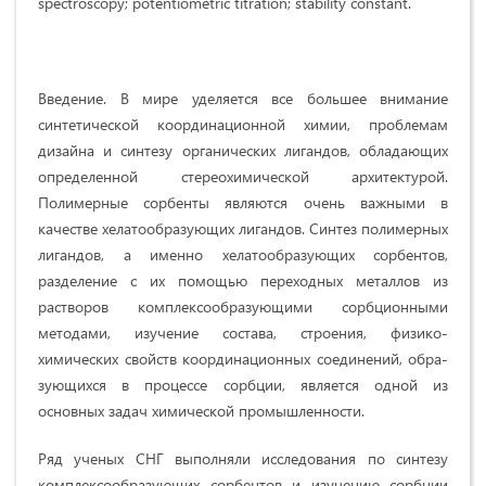
spectroscopy; potentiometric titration; stability constant.
Введение. В мире уделяется все большее внимание
синтетической координационной химии, проблемам
дизайна и синтезу органических лигандов, обладающих
определенной стереохими­ческой архитектурой.
Полимерные сорбенты являются очень важными в
качестве хелатообра­зующих лигандов. Синтез полимерных
лигандов, а именно хелатообразующих сорбентов,
разделение с их помощью переходных металлов из
растворов комплексообразующими сорбционными
методами, изучение состава, строения, физико-
химических свойств координационных соединений, обра­
зующихся в процессе сорбции, является одной из
основных задач химической промышленности.
Ряд ученых СНГ выполняли исследования по синтезу
комплексообразующих сорбентов и изучению сорбции