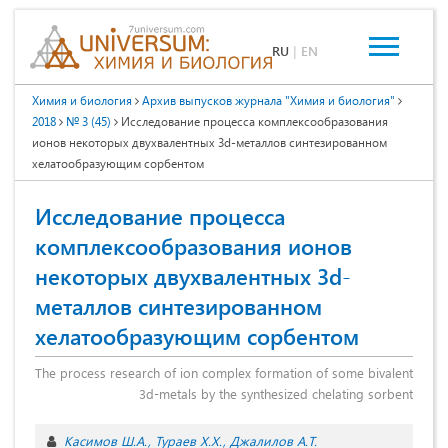
RU
|
EN
Химия и биология
Архив выпусков журнала "Химия и биология"
2018
№ 3 (45)
Исследование процесса комплексообразования
ионов некоторых двухвалентных 3d-металлов синтезированном
хелатообразующим сорбентом
Исследование процесса
комплексообразования ионов
некоторых двухвалентных 3d-
металлов синтезированном
хелатообразующим сорбентом
The process research of ion complex formation of some bivalent
3d-metals by the synthesized chelating sorbent
Касимов Ш.А.
Тураев Х.Х.
Джалилов А.Т.