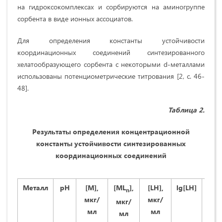
на гидроксокомплексах и сорбируются на аминогруппе
сорбента в виде ионных ассоциатов.
Для определения константы устойчивости
координационных соединений синтезированного
хелатообразующего сорбента с некоторыми d-металлами
использованы потенциометрические титрования [2, с. 46-
48].
Таблица 2.
Результаты определения концентрационной
константы устойчивости синтезированных
координационных соединений
Металл
рН
[M],
[ML
]
,
[LH]
,
lg[LH]
[L
n
мкг/
мкг/
мкг
мкг/
мл
мл
мл