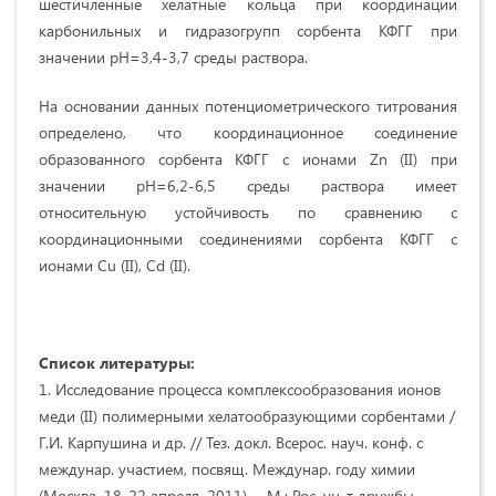
шестичленные хелатные кольца при координации
карбонильных и гидразогрупп сорбента КФГГ при
значении рН=3,4-3,7 среды раствора.
На основании данных потенциометрического титрования
определено, что координационное соединение
образованного сорбента КФГГ с ионами Zn (II) при
значении рН=6,2-6,5 среды раствора имеет
относительную устойчивость по сравнению с
координационными соединениями сорбента КФГГ с
ионами Cu (II), Cd (II).
Список литературы:
1. Исследование процесса комплексообразования ионов
меди (II) полимерными хелатообразующими сорбентами /
Г.И. Карпушина и др. // Тез. докл. Всерос. науч. конф. с
междунар. участием, посвящ. Междунар. году химии
(Москва, 18-22 апреля, 2011). – М.: Рос. ун-т дружбы