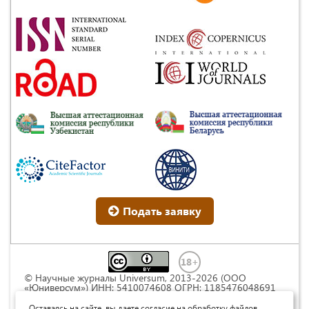
Подать заявку
© Научные журналы Universum, 2013-2026 (ООО
«Юниверсум») ИНН: 5410074608 ОГРН: 1185476048691
Это произведение доступно по
лицензии Creative
Commons « Attribution» («Атрибуция») 4.0
Оставаясь на сайте, вы даете согласие на обработку файлов