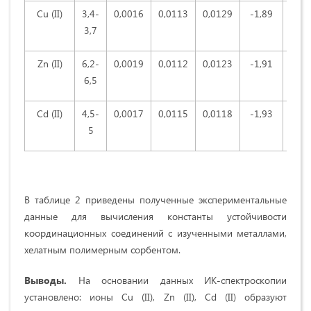
Cu (II)
3,4-
0,0016
0,0113
0,0129
-1,89
1,28
3,7
4
Zn (II)
6,2-
0,0019
0,0112
0,0123
-1,91
1,46
6,5
5
Cd (II)
4,5-
0,0017
0,0115
0,0118
-1,93
1,14
5
4
В таблице 2 приведены полученные эксперимен­тальные
данные для вычисления константы устойчивости
координационных соединений с изученными металлами,
хелатным полимерным сорбентом.
Выводы.
На основании данных ИК-спектро­скопии
установлено: ионы Cu (II), Zn (II), Cd (II) образуют