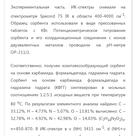
Экспериментальная часть. ИК-спектры снимали на
-1
спектрометре Specord 75 IR в области 400-4000 см
.
Образец сорбента использовали в виде прессованных
таблеток с KBr. Потенциометрическое титрование
сорбента и его координационные соединения с ионов
двухвалентных металлов проводили на рН-метре
ОР-211/1.
Соответственно, получен комплексообразующий сорбент
на основе карбамида, формальдегида, гидразина гидрата.
Сорбент на основе карбамида, формальдегида и
гидразина гидрата (КФГГ) синтезирован в мольных
соотношениях 1:2,5:1 исходных веществ при температуре
о
80
С. По результатам элементного анализа найдено: C –
33,12%, H – 4,73%, N – 5,07%, O – 13,81%; вычислено: C –
32,78%, H – 4,92%, N – 42,98%, O – 14,03%. (C
H
N
O
)
,
7
14
7
2
n
-1
n=850-870. В ИК-спектре в ν (NH) 3415 см
, d (NH)+ν
-1
-1
-1