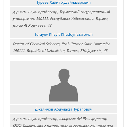
Тураев Хайит Худайназарович
д-р хим. наук, профессор, Термезский государственный
университет, 190111, Республика Узбекистан, г. Термез,
улица Ф. Ходжаева, 43
Turayev Khayit Khudoynazarovich
Doctor of Chemical Sciences, Prof., Termez State University,
190111, Republic of Uzbekistan, Termez, F.Hojayev str., 43
Джалилов Абдулахат Турапович
д-р хим. наук, профессор, академик АН РУз., директор
ООО Ташкентского научно-исследовательского института