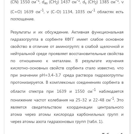
(CN) 1550 см
,
d
(CH
) 1437 см
, d
(CH
) 1385 см
, ν
as
2
s
2
-1
-1
(C=O) 1639 см
, ν (C-O) 1134, 1035 см
областях есть
поглощение.
Результаты и их обсуждение. Активная функциональная
гидразогруппа в сорбенте КФГГ имеет слабое основное
свойство в отличие от аминогрупп; в слабой щелочной и
нейтральной среде проявляет восстановительные свойства
по отношению к металлам. В результате изучения
кислотно-основных свойств сорбента стало известно, что
при значении рН=3,4-3,7 среда раствора гидразогруппы
протонизируется. В комплексных соединениях сорбента в
-1
области спектра при 1639 и 1550 см
наблюдается
-1
понижение частот колебания на 25-32 и 22-48 см
. Это
является свидетельством координации центрального
атома через атомы кислорода карбонильных групп и
через атомы азота гидразоновых групп (табл. 1).