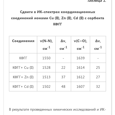
Таблица 1.
Сдвиги в ИК-спектрах координационных
соединений ионами Cu (II), Zn (II), Cd (II) с сорбента
КФГГ
Соединения
ν(
N-N),
Δν
,
ν(
C=O),
Δν
,
-1
-1
-1
-1
см
см
см
см
КФГГ
1550
-
1639
-
КФГГ+ Cu (II)
1528
22
1614
25
КФГГ+ Zn (II)
1513
37
1612
27
КФГГ+ Cd (II)
1502
48
1607
32
В результате проведенных химических исследований и ИК-