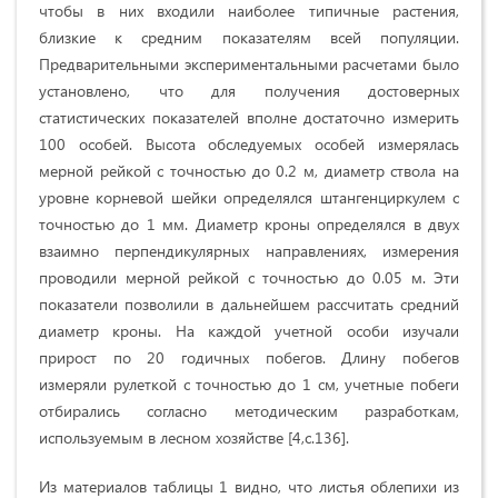
чтобы в них входили наиболее типичные растения,
близкие к средним показателям всей популяции.
Предварительными экспериментальными расчетами было
установлено, что для получения достоверных
статистических показателей вполне достаточно измерить
100 особей. Высота обследуемых особей измерялась
мерной рейкой с точностью до 0.2 м, диаметр ствола на
уровне корневой шейки определялся штангенциркулем с
точностью до
1 мм
. Диаметр кроны определялся в двух
взаимно перпендикулярных направлениях, измерения
проводили мерной рейкой с точностью до
0.05 м
. Эти
показатели позволили в дальнейшем рассчитать средний
диаметр кроны. На каждой учетной особи изучали
прирост по 20 годичных побегов. Длину побегов
измеряли рулеткой с точностью до
1 см
, учетные побеги
отбирались согласно методическим разработкам,
используемым в лесном хозяйстве [4,c.136].
Из мaтepиaлoв тaблицы 1 виднo, чтo лиcтья oблeпиxи из