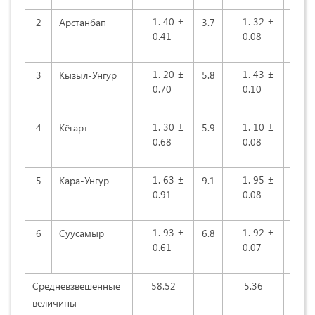
40 ±
32 ±
2
Apcтaнбап
3.7
7.9
0.41
0.08
20 ±
43 ±
3
Кызыл-Унгуp
5.8
10.0
0.70
0.10
30 ±
10 ±
4
Кёгapт
5.9
6.9
0.68
0.08
63 ±
95 ±
5
Кapa-Унгуp
9.1
9.0
0.91
0.08
93 ±
92 ±
6
Cууcaмыp
6.8
7.7
0.61
0.07
Средневзвешенные
58.52
5.36
величины