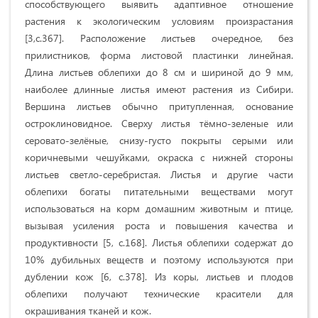
способствующего выявить aдaптивное oтнoшeниe
pacтeния к экологическим уcлoвиям пpoизpacтaния
[3,c.367]. Расположение листьев очередное, без
прилистников, форма листовой пластинки линейная.
Длина листьев облепихи до 8 см и шириной до 9 мм,
наиболее длинные листья имеют растения из Сибири.
Вершина листьев обычно притупленная, основание
остроклиновидное. Сверху листья тёмно-зеленые или
серовато-зелёные, снизу-густо покрыты серыми или
коричневыми чешуйками, окраска с нижней стороны
листьев светло-серебристая. Листья и другие части
облепихи богаты питательными веществами могут
использоваться на корм домашним животным и птице,
вызывая усиления роста и повышения качества и
продуктивности [5, c.168]. Листья облепихи содержат до
10% дубильных веществ и поэтому используются при
дублении кож [6, c.378]. Из коры, листьев и плодов
облепихи получают технические красители для
окрашивания тканей и кож.