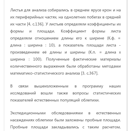
Листья для анализа собирались в среднем ярусе крон и на
их периферийных частях, на однолетних побегах в средней
их части [4, c.136]. У листьев определяли коэффициенты их
формы и площади. Коэффициент формы листа
определяли отношением длины его к ширине (К.ф. =
длина : ширина : 10), а показатель площади листа -
произведением её длины и ширины (К.п. = длина x
ширина : 100). Полученные фактические материалы
количественного выражения были обработаны методами
математико-статистического анализа [3, c.367].
В связи вышеизложенным в программу наших
исследований вошли также вопросы статистических
показателей естественных популяций облепихи.
Экспедиционными обследованиями в естественных
насаждениях облепихи были заложены пробные площади.
Пробные площади закладывались с таким расчетом,