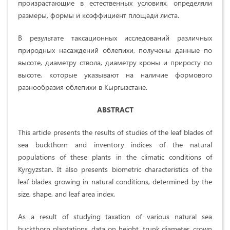
произрастающие в естественных условиях, определяли
размеры, формы и коэффициент площади листа.
В результате таксационных исследований различных
природных насаждений облепихи, получены данные по
высоте, диаметру ствола, диаметру кроны и приросту по
высоте, которые указывают на наличие формового
разнообразия облепихи в Кыргызстане.
ABSTRACT
This article presents the results of studies of the leaf blades of
sea buckthorn and inventory indices of the natural
populations of these plants in the climatic conditions of
Kyrgyzstan. It also presents biometric characteristics of the
leaf blades growing in natural conditions, determined by the
size, shape, and leaf area index.
As a result of studying taxation of various natural sea
buckthorn plantations, data on height, trunk diameter, crown