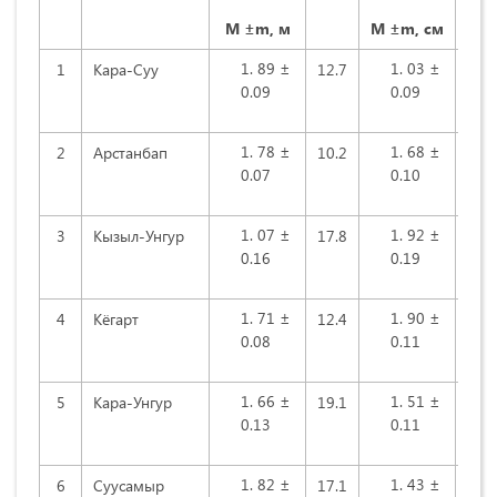
М
±
m, м
М
±
m
, cм
89 ±
03 ±
1
Кapa-Cуу
12.7
10.
0.09
0.09
78 ±
68 ±
2
Apcтaнбап
10.2
9.1
0.07
0.10
07 ±
92 ±
3
Кызыл-Унгуp
17.8
10.
0.16
0.19
71 ±
90 ±
4
Кёгapт
12.4
12.
0.08
0.11
66 ±
51 ±
5
Кapa-Унгуp
19.1
10.
0.13
0.11
82 ±
43 ±
6
Cууcaмыp
17.1
12.