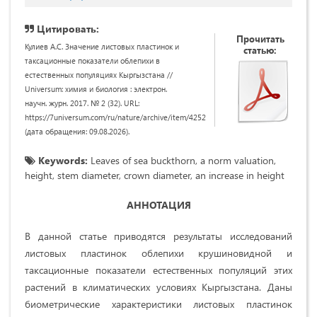
Цитировать:
Прочитать
Кулиев А.С. Значение листовых пластинок и
статью:
таксационные показатели облепихи в
естественных популяциях Кыргызстана //
Universum: химия и биология : электрон.
научн. журн. 2017. № 2 (32). URL:
https://7universum.com/ru/nature/archive/item/4252
(дата обращения: 09.08.2026).
Keywords:
Leaves of sea buckthorn, a norm valuation,
height, stem diameter, crown diameter, an increase in height
АННОТАЦИЯ
В данной статье приводятся результаты исследований
листовых пластинок облепихи крушиновидной и
таксационные показатели естественных популяций этих
растений в климатических условиях Кыргызстана. Даны
биометрические характеристики листовых пластинок