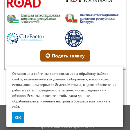
Подать заявку
Оставаясь на сайте, вы даете согласие на обработку файлов
cookie, пользовательских данных, собираемых, в том числе с
© Научные журналы Universum, 2013-2026 (ООО
использованием сервисов Яндекс.Метрика, в целях обеспечения
«Юниверсум») ИНН: 5410074608 ОГРН: 1185476048691
работы сайта, проведения статистических исследований и
Это произведение доступно по
лицензии Creative
обзоров. Если вы не хотите, чтобы ваши данные
Commons « Attribution» («Атрибуция») 4.0
Непортированная
.
обрабатывались, измените настройки браузера или покиньте
сайт.
Политика обработки персональных данных
OK
Договор оферты
Опубликовать научную статью