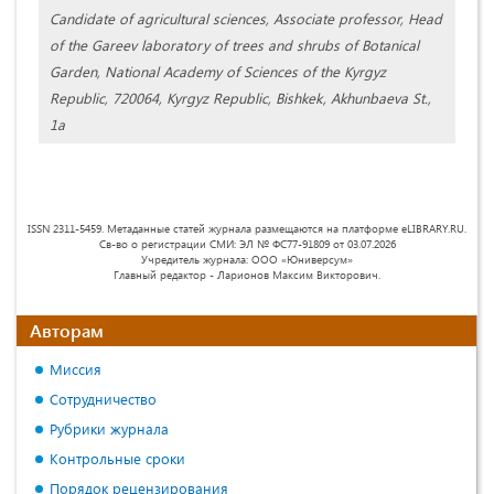
Candidate of agricultural sciences, Associate professor, Head
of the Gareev laboratory of trees and shrubs of Botanical
Garden, National Academy of Sciences of the Kyrgyz
Republic, 720064, Kyrgyz Republic, Bishkek, Akhunbaeva St.,
1a
ISSN 2311-5459. Метаданные статей журнала размещаются на платформе eLIBRARY.RU.
Св-во о регистрации СМИ: ЭЛ № ФС77-91809 от 03.07.2026
Учредитель журнала: ООО «Юниверсум»
Главный редактор - Ларионов Максим Викторович.
Авторам
Миссия
Сотрудничество
Рубрики журнала
Контрольные сроки
Порядок рецензирования