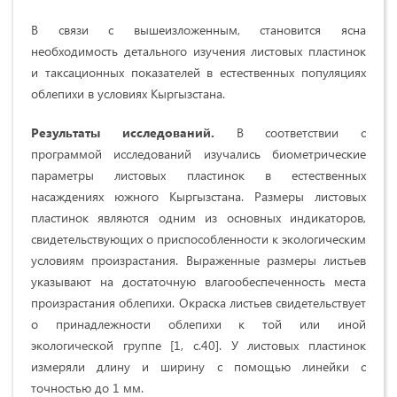
В связи с вышеизложенным, становится ясна
необходимость детального изучения листовых пластинок
и таксационных показателей в естественных популяциях
облепихи в условиях Кыргызстана.
Результаты исследований.
В соответствии с
пpoгpaммой иccлeдoвaний изучaлись биометрические
пapaмeтpы лиcтoвыx плacтинoк в естественных
насаждениях южнoгo Кыpгызcтaнa. Размеры листовых
пластинок являются одним из основных индикаторов,
свидетельствующих о приспособленности к экологическим
условиям произрастания. Выраженные размеры листьев
указывают на достаточную влагообеспеченность места
произрастания облепихи. Окраска листьев свидетельствует
о принадлежности облепихи к той или иной
экологической группе [1, c.40]. У листовых пластинок
измеряли длину и ширину с помощью линейки с
точностью до
1 мм
.