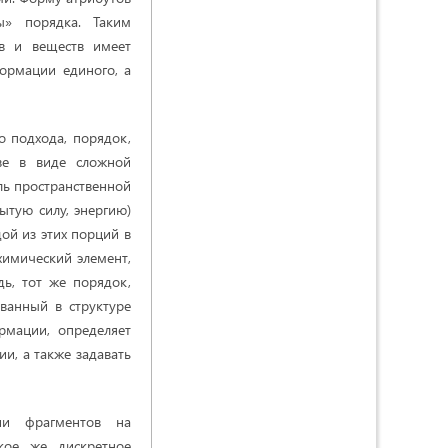
ы» порядка. Таким
в и веществ имеет
ормации единого, а
о подхода, порядок,
тве в виде сложной
ль пространственной
ытую силу, энергию)
ой из этих порций в
 химический элемент,
дь, тот же порядок,
ованный в структуре
рмации, определяет
и, а также задавать
ии фрагментов на
акое же дискретное