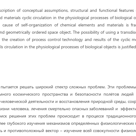
escription of conceptual assumptions, structural and functional feature
materials cyclic circulation in the physiological processes of biological o
 cause of self-organization of chemical elements and materials is f
and geometrically ordered space object. The possibility of using a transdis
in the creation of process control technology and results of the cyclic 
 circulation in the physiological processes of biological objects is justified
 пытается решать широкий спектр сложных проблем. Эти проблемы 
много космического пространства и безопасности полётов людей 
 человеческой деятельности и восстановления природной среды, сох
изни человека, лечения смертельно опасных заболеваний и эффек
Поиск решения этих проблем происходит в процессе традиционного
лее глубокого изучения механизмов определённых физиологических 
ть и противоположный вектор – изучение всей совокупности физиол