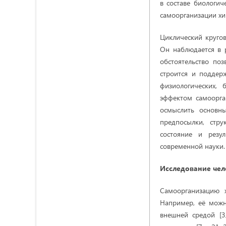
в составе биологич
самоорганизации хи
Циклический кругов
Он наблюдается в 
обстоятельство по
строится и поддер
физиологических, 
эффектом самоорган
осмыслить основны
предпосылки, стр
состояние и резу
современной науки.
Исследование чел
Самоорганизацию 
Например, её можн
внешней средой [3