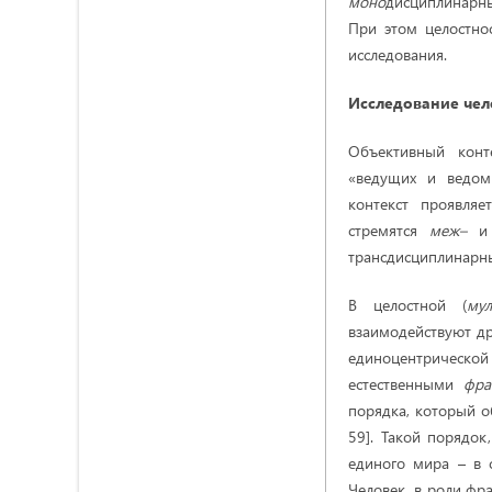
моно
дисциплинарны
При этом целостно
исследования.
Исследование чел
Объективный конте
«ведущих и ведом
контекст проявля
стремятся
меж–
трансдисциплинарн
В целостной (
мул
взаимодействуют д
единоцентрической
естественными
фраг
порядка, который об
59]. Такой порядо
единого мира – в 
Человек, в роли фр