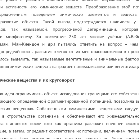
и активности его химических веществ. Преобразование этой п
порядоченным поведением химических элементов и веществ
 развитие объекта. Такой вывод подтверждается наличием у
дов, так называемой, прогрессивной детерминации, котора
и морфогенезу. За последние 250 лет многие учёные (А.Вейсм
пеман, Мак-Клендон и др.) пытались ответить на вопрос – чем
определённость развития клеток от их месторасположения в прос
алось выделить, так называемые вегетативные и анимальные фактор
яния химических веществ на градиент анимализации или вегетатизации 
ические
вещества и их круговорот
я идея ограничивать объект исследования границами его собствен
дающего определённой фрагментированной потенцией, позволила в
еских веществах. Собственными химическими веществами следует
 в строительстве организма и обеспечивают его жизнедеятельно
ва становятся после того как организм разложит внешнее сложн
ие, а затем, определит соответствие их потенции, величинам поте
транства. Если потенция этих простых веществ не будет соотве