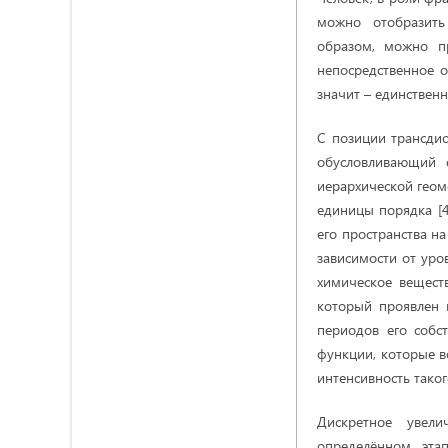
можно отобразит
образом, можно п
непосредственное 
значит – единственн
С позиции трансдис
обусловливающий е
иерархической геом
единицы порядка [4
его пространства н
зависимости от уров
химическое веществ
который проявлен в
периодов его собс
функции, которые в
интенсивность такого
Дискретное увел
определённом этап