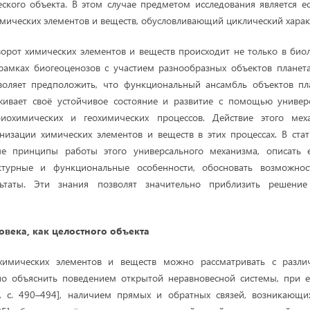
еского объекта. В этом случае предметом исследования является е
мических элементов и веществ, обусловливающий циклический характ
орот химических элементов и веществ происходит не только в биол
рамках биогеоценозов с участием разнообразных объектов планет
зволяет предположить, что функциональный ансамбль объектов п
живает своё устойчивое состояние и развитие с помощью универ
биохимических и геохимических процессов. Действие этого мех
изации химических элементов и веществ в этих процессах. В ста
е принципы работы этого универсального механизма, описать 
уктурные и функциональные особенности, обосновать возможнос
льтаты. Эти знания позволят значительно приблизить решени
овека, как целостного объекта
химических элементов и веществ можно рассматривать с различ
о объяснить поведением открытой неравновесной системы, при е
, с. 490–494], наличием прямых и обратных связей, возникающ