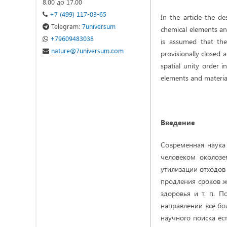
8.00 до 17.00
+7 (499) 117-03-65
In the article the d
Telegram:
7universum
chemical elements and 
+79609483038
is assumed that the
nature@7universum.com
provisionally closed 
spatial unity order 
elements and materials
Введение
Современная наука
человеком околозе
утилизации отходов
продления сроков ж
здоровья и т. п. 
направлении всё бо
научного поиска ес