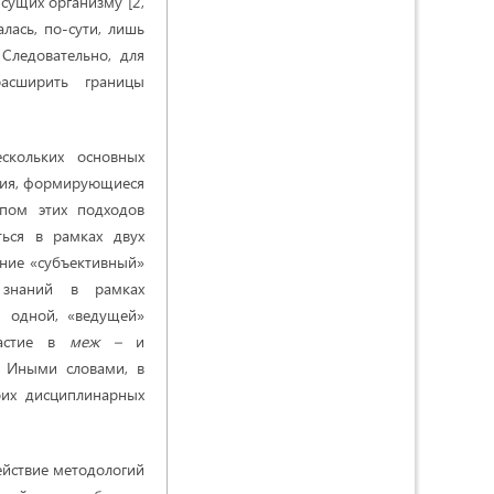
исущих организму [2,
лась, по-сути, лишь
Следовательно, для
расширить границы
скольких основных
ания, формирующиеся
пом этих подходов
ться в рамках двух
вание «субъективный»
х знаний в рамках
и одной, «ведущей»
частие в
меж –
и
. Иными словами, в
оих дисциплинарных
йствие методологий