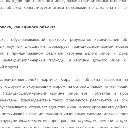
х подходов при совместном исследовании отличительных особеннос
сть объекта констатируется этими подходами, но сама она не явл
овека, как
единого объекта
кст, обусловливающий трактовку результатов исследования об
ых научных дисциплин, формирует трансдисциплинарный подход
ется в принципиальном различии картины
целого
мира, к форм
и
мульти
дисциплинарные подходы, и картины
единого
мира, к 
ый подход.
ьти
дисциплинарной) картине мира все объекты являются 
руг с другом и окружающим миром, на основе динамично меняющих
 (
транс
дисциплинарной) картине мира все объекты и проц
ментами
. Взаимодействие таких фрагментов реализуется на осн
условливает и сохраняет единство мира на всех уровнях его действи
к, получивший название
транс
дисциплинарная система, должен проя
структуре
фрагментов
его пространства,
периодов
времени и
при
агмента единого мира, непременно должен обладать этими атрибута