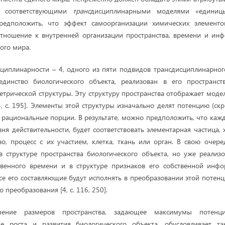
ь соответствующими
транс
дисциплинарными моделями «единиц
редположить, что эффект самоорганизации химических элементо
отношение к внутренней организации пространства, времени и инф
ого мира.
циплинарности – 4, одного из пяти подвидов трансдисциплинарног
динство биологического объекта, реализован в его пространс
етрической структуры. Эту структуру пространства отображает моде
, с. 195]. Элементы этой структуры изначально делят потенцию (скр
а рациональные порции. В результате, можно предположить, что кажд
ня действительности, будет соответствовать элементарная частица,
о, процесс с их участием, клетка, ткань или орган. В свою очере
 структуре пространства биологического объекта, но уже реализ
твенного времени и в структуре признаков его собственной инфо
се его составляющие будут исполнять в преобразовании этой потенци
 преобразования [4, с. 116, 250].
ичение размеров пространства, задающее максимумы потенц
е роста и развития биологического объекта, обусловливает т