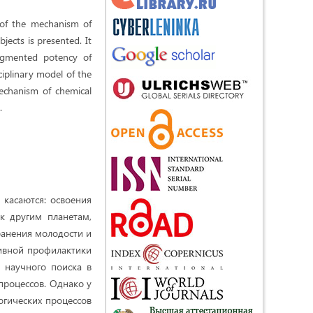
s of the mechanism of
bjects is presented. It
ragmented potency of
ciplinary model of the
mechanism of chemical
.
касаются: освоения
к другим планетам,
ранения молодости и
тивной профилактики
 научного поиска в
процессов. Однако у
огических процессов