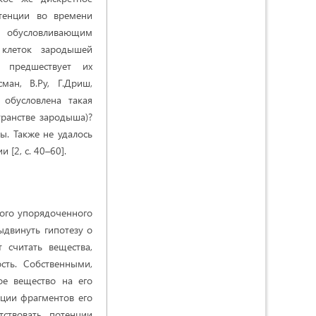
отенции во времени
, обусловливающим
 клеток зародышей
я предшествует их
ан, В.Ру, Г.Дриш,
 обусловлена такая
транстве зародыша)?
ы. Также не удалось
[2, c. 40–60].
ного упорядоченного
ыдвинуть гипотезу о
 считать вещества,
сть. Собственными,
ое вещество на его
нции фрагментов его
тствовать потенции