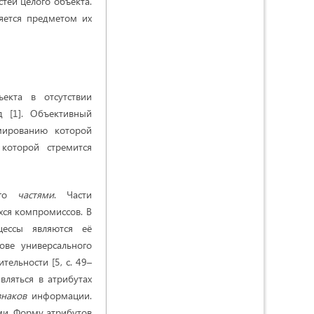
тей целого объекта.
яется предметом их
ъекта в отсутствии
 [1]. Объективный
ированию которой
которой стремится
его
частями
. Части
ся компромиссов. В
ессы являются её
ове универсального
тельности [5, c. 49–
вляться в атрибутах
знаков
информации.
ми. Форму атрибутов