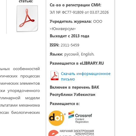
статью:
Св-во о регистрации СМИ:
ЭЛ № ФС77-91809 от 03.07.2026
Учредитель журнала:
ООО
«Юниверсум»
Выходит с 2013 года
ISSN:
2311-5459
Языки:
русский, English.
Размещается в eLIBRARY.RU
ьных особенностей
Скачать информационное
гических процессах
письмо
имических элементов
Включен в перечень ВАК
ски упорядоченного
Республики Узбекистан
иплинарной модели
Размещается в:
ультатами механизма
ссах биологических