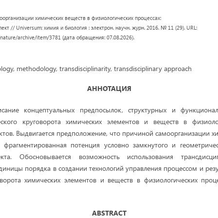
оорганизации химических веществ в физиологических процессах:
т // Universum: химия и биология : электрон. научн. журн. 2016. № 11 (29). URL:
/nature/archive/item/3781 (дата обращения: 07.08.2026).
logy, methodology, transdisciplinarity, transdisciplinary approach
АННОТАЦИЯ
исание концептуальных предпосылок, структурных и функционал
ского круговорота химических элементов и веществ в физиоло
ктов. Выдвигается предположение, что причиной самоорганизации х
я фрагментированная потенция условно замкнутого и геометриче
екта. Обосновывается возможность использования трансдисц
диницы порядка в создании технологий управления процессом и рез
оворота химических элементов и веществ в физиологических проце
ABSTRACT