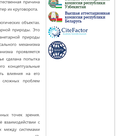
стественная причина
ер их круговорота.
огических объектах.
арной природы. Это
ланетарной природы
сального механизма
анизма проявляется
тье сделана попытка
его концептуальные
ть влияния на его
е сложных проблем
ных точек зрения.
ё взаимодействии с
их между системами