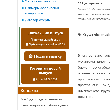
Условия публикации
Цитировать:
Примеры оформления
Мокий В.С. Механизм сам
материалов
трансдисциплинарный аспек
https://7universum.com/ru
Договор оферты
Ближайший выпуск
Keywords:
physio
Прием статей:
25.08
Публикация на сайте:
07.09
В статье дано оп
Подать заявку
механизма цикличе
биологических объе
Готовится новый
выпуск
и веществ являетс
пространства объ
8(146) 07.08.2026.
пространственной е
Контакты
циклического круг
объектов.
Мы будем рады ответить на
Ваши вопросы в рабочие дни с