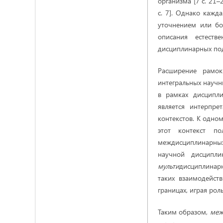
организма [7 с. 21–
c. 7]. Однако кажд
уточнением или бо
описания естеств
дисциплинарных под
Расширение рамок
интегральных научн
в рамках дисципл
является интерпре
контекстов. К одном
этот контекст по
междисциплинарных
научной дисципл
мульти
дисциплинар
таких взаимодейст
границах, играя рол
Таким образом,
меж