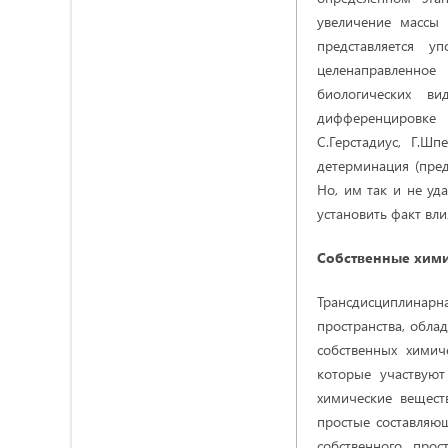
увеличение массы 
представляется у
целенаправленное
биологических ви
дифференцировке 
С.Герстадиус, Г.Ш
детерминация (пред
Но, им так и не уд
установить факт вли
Собственные хим
Трансдисциплинарна
пространства, обла
собственных химич
которые участвуют
химические вещест
простые составляющ
собственного прос