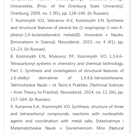
Universiteta. [Proc. of the Orenburg State University],
Orenburg, 2009, no. 1 (95), pp. 128–140. (In Russian).
7. Kozminykh V.O., Selivanov A.V., Kozminykh E.N. Synthesis
and structural features of several bis-(1-isopropoxy-1-oxo-4-
phenyl-2,4-butanedionato) metals(II). Innovatsii v Nauke.
[Innovations in Science]. Novosibirsk, 2015. no. 4 (41), pp.
13–23. (In Russian).
8. Kozminykh E.N., Mukovoz P.P., Kozminykh V.O. 1,3,4,6-
Tetracarbonyl systems in chemistry and chemical technology.
Part 2. Synthesis and investigation of structural features of
1,6-dialkyl derivatives of 1,3,4,6-tetraoxohexane.
Tekhnicheskie Nauki – ot Teorii k Praktike. [Technical Sciences
– from Theory to Practice]. Novosibirsk, 2014. no. 11 (36), pp.
157–164. (In Russian).
9. Kunavina E.A., Kozminykh V.O. Synthesis, structure of three
and tetracarbonyl compounds, reactions with nucleophilic
agents and coordination with metal salts. Estestvennye i
Matematicheskie Nauki v Sovremennom Mire [Natural