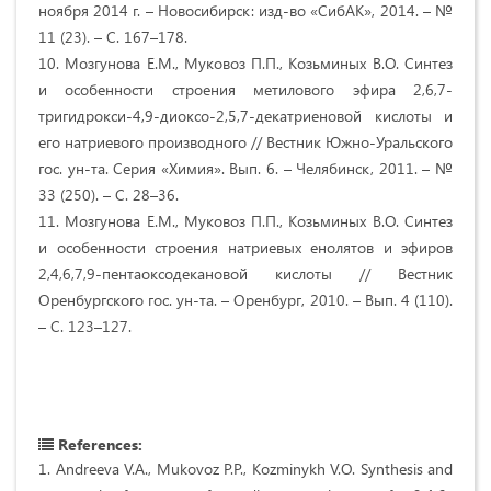
ноября 2014 г. – Новосибирск: изд-во «СибАК», 2014. – №
11 (23). – С. 167–178.
10. Мозгунова Е.М., Муковоз П.П., Козьминых В.О. Синтез
и особенности строения метилового эфира 2,6,7-
тригидрокси-4,9-диоксо-2,5,7-декатриеновой кислоты и
его натриевого производного // Вестник Южно-Уральского
гос. ун-та. Серия «Химия». Вып. 6. – Челябинск, 2011. – №
33 (250). – С. 28–36.
11. Мозгунова Е.М., Муковоз П.П., Козьминых В.О. Синтез
и особенности строения натриевых енолятов и эфиров
2,4,6,7,9-пентаоксодекановой кислоты // Вестник
Оренбургского гос. ун-та. – Оренбург, 2010. – Вып. 4 (110).
– С. 123–127.
References:
1. Andreeva V.A., Mukovoz P.P., Kozminykh V.O. Synthesis and