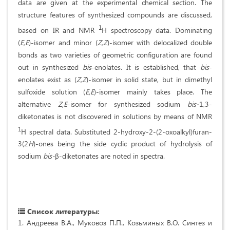
data are given at the experimental chemical section. The
structure features of synthesized compounds are discussed,
1
based on IR and NMR
H spectroscopy data. Dominating
(
Е,Е
)-isomer and minor (
Z,Z
)-isomer with delocalized double
bonds as two varieties of geometric configuration are found
out in synthesized
bis
-enolates. It is established, that
bis
-
enolates exist as (
Z,Z
)-isomer in solid state, but in dimethyl
sulfoxide solution (
Е,Е
)-isomer mainly takes place. The
alternative
Z,E
-isomer for synthesized sodium
bis-
1,3-
diketonates is not discovered in solutions by means of NMR
1
H spectral data. Substituted 2-hydroxy-2-(2-oxoalkyl)furan-
3(2
H
)-ones being the side cyclic product of hydrolysis of
sodium
bis-
β-diketonates are noted in spectra.
Список литературы:
1. Андреева В.А., Муковоз П.П., Козьминых В.О. Синтез и