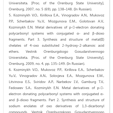
Universiteta. [Proc. of the Orenburg State University],
Orenburg, 2007, no. 5 (69), pp. 138–148. (In Russian).
5. Kozminykh V.O., Kirillova E.A., Vinogradov A.N., Mukovoz
P.P., Scherbakov Yu.V., Mozgunova E.M., Golotsvan A.V.,
Kozminykh E.N. Metal derivatives of p--electron donating
polycarbonyl systems with conjugated α- and β-dioxo
fragments. Part 3. Synthesis and structure of metal(II)
chelates of 4-oxo substituted 2-hydroxy-2-alkanoic acid
ethers. Vestnik Orenburgskogo Gosudarstvennogo
Universiteta. [Proc. of the Orenburg State University],
Orenburg, 2009, no. 4, pp. 135–149. (In Russian).
6. Kozminykh V.O., Mukovoz P.P., Kirillova E.A., Scherbakov
Yu.V., Vinogradov A.N., Solovjeva E.A., Mozgunova E.M.,
Litvinova E.S., Sviridov A.P., Narbekov I.V., Gamburg T.V.,
Fedoseev S.A., Kozminykh E.N. Metal derivatives of p--
electron donating polycarbonyl systems with conjugated α-
and β-dioxo fragments. Part 2. Synthesis and structure of
sodium enolates of oxo derivatives of 1,3-dicarbonyl
compounds. Vestnik Orenburgskogo Gosudarstvennogo