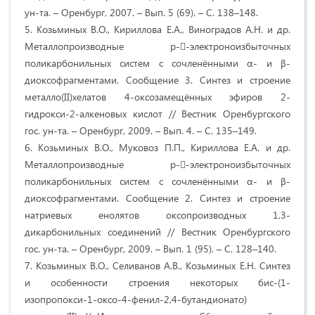
ун-та. – Оренбург, 2007. – Вып. 5 (69). – С. 138–148.
5. Козьминых В.О., Кириллова Е.А., Виноградов А.Н. и др.
Металлопроизводные p--электроноизбыточных
поликарбонильных систем с сочленёнными α- и β-
диоксофрагментами. Сообщение 3. Синтез и строение
металло(II)хелатов 4-оксозамещённых эфиров 2-
гидрокси-2-алкеновых кислот // Вестник Оренбургского
гос. ун-та. – Оренбург, 2009. – Вып. 4. – С. 135–149.
6. Козьминых В.О., Муковоз П.П., Кириллова Е.А. и др.
Металлопроизводные p--электроноизбыточных
поликарбонильных систем с сочленёнными α- и β-
диоксофрагментами. Сообщение 2. Синтез и строение
натриевых енолятов оксопроизводных 1,3-
дикарбонильных соединений // Вестник Оренбургского
гос. ун-та. – Оренбург, 2009. – Вып. 1 (95). – С. 128–140.
7. Козьминых В.О., Селиванов А.В., Козьминых Е.Н. Синтез
и особенности строения некоторых бис-(1-
изопропокси-1-оксо-4-фенил-2,4-бутандионато)