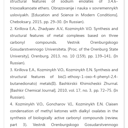
structural features of sodium enolates of 3,4,6-
trioxoalkanoate ethers. Obrazovanije i nauka v sovremennykh
usloviyakh. [Education and Science in Modern Conditions].
Cheboksary, 2015, pp. 29–30. (In Russian).
2. Kirillova E.A., Zhadyaev A.V., Kozminykh V.O. Synthesis and
structural features of metal complexes based on three
carbonyl compounds. Vestnik Orenburgskogo
Gosudarstvennogo Universiteta. [Proc. of the Orenburg State
University], Orenburg, 2013, no. 10 (159), pp. 139–141. (In
Russian).
3. Kirillova E.A., Kozminykh V.O., Kozminykh E.N. Synthesis and
structural features of bis(1-ethoxy-1-oxo-4-phenyl-2,4-
butanedionato) metals(II). Bashkirskii Khimicheskii Zhurnal.
[Bashkir Chemical Journal], 2010, vol. 17, no. 3, pp. 72–75. (In
Russian).
4. Kozminykh V.O., Goncharov V.I., Kozminykh E.N. Claisen
condensation of methyl ketones with dialkyl oxalates in the
synthesis of biologically active carbonyl compounds (review,
part 3). Vestnik Orenburgskogo Gosudarstvennogo