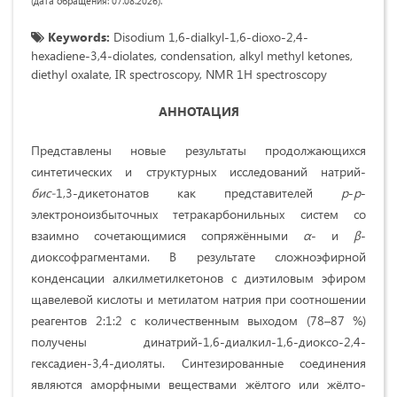
(дата обращения: 07.08.2026).
Keywords:
Disodium 1,6-dialkyl-1,6-dioxo-2,4-
hexadiene-3,4-diolates, condensation, alkyl methyl ketones,
diethyl oxalate, IR spectroscopy, NMR 1H spectroscopy
АННОТАЦИЯ
Представлены новые результаты продолжающихся
синтетических и структурных исследований натрий-
бис-
1,3-дикетонатов как представителей
p
-
p
-
электроноизбыточных тетракарбонильных систем со
взаимно сочетающимися сопряжёнными
α
- и
β
-
диоксофрагментами. В результате сложноэфирной
конденсации алкилметилкетонов с диэтиловым эфиром
щавелевой кислоты и метилатом натрия при соотношении
реагентов 2:1:2 с количественным выходом (78–87 %)
получены динатрий-1,6-диалкил-1,6-диоксо-2,4-
гексадиен-3,4-диоляты. Синтезированные соединения
являются аморфными веществами жёлтого или жёлто-