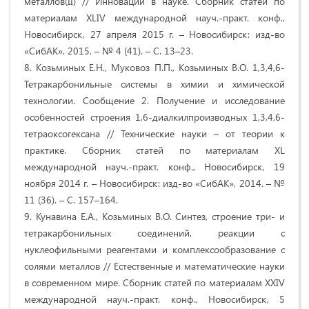
металлов(II) // Инновации в науке. Сборник статей по
материалам XLIV международной науч.-практ. конф.,
Новосибирск, 27 апреля 2015 г. – Новосибирск: изд-во
«СибАК», 2015. – № 4 (41). – С. 13–23.
8. Козьминых Е.Н., Муковоз П.П., Козьминых В.О. 1,3,4,6-
Тетракарбонильные системы в химии и химической
технологии. Сообщение 2. Получение и исследование
особенностей строения 1,6-диалкилпроизводных 1,3,4,6-
тетраоксогексана // Технические науки – от теории к
практике. Сборник статей по материалам XL
международной науч.-практ. конф., Новосибирск, 19
ноября 2014 г. – Новосибирск: изд-во «СибАК», 2014. – №
11 (36). – С. 157–164.
9. Кунавина Е.А., Козьминых В.О. Синтез, строение три- и
тетракарбонильных соединений, реакции с
нуклеофильными реагентами и комплексообразование с
солями металлов // Естественные и математические науки
в современном мире. Сборник статей по материалам XXIV
международной науч.-практ. конф., Новосибирск, 5