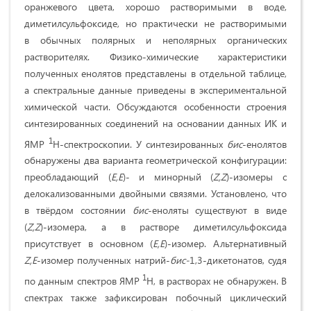
оранжевого цвета, хорошо растворимыми в воде,
диметилсульфоксиде, но практически не растворимыми
в обычных полярных и неполярных органических
растворителях. Физико-химические характеристики
полученных енолятов представлены в отдельной таблице,
а спектральные данные приведены в экспериментальной
химической части. Обсуждаются особенности строения
синтезированных соединений на основании данных ИК и
1
ЯМР
H-спектроскопии. У синтезированных
бис
-енолятов
обнаружены два варианта геометрической конфигурации:
преобладающий (
Е,Е
)- и минорный (
Z,Z
)-изомеры с
делокализованными двойными связями. Установлено, что
в твёрдом состоянии
бис
-еноляты существуют в виде
(
Z,Z
)-изомера, а в растворе диметилсульфоксида
присутствует в основном (
Е,Е
)-изомер. Альтернативный
Z,E
-изомер полученных натрий-
бис-
1,3-дикетонатов, судя
1
по данным спектров ЯМР
H, в растворах не обнаружен. В
спектрах также зафиксирован побочный циклический