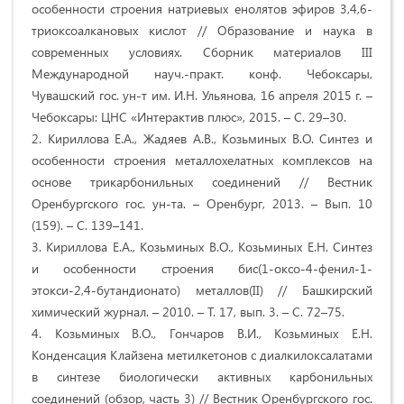
особенности строения натриевых енолятов эфиров 3,4,6-
триоксоалкановых кислот // Образование и наука в
современных условиях. Сборник материалов III
Международной науч.-практ. конф. Чебоксары,
Чувашский гос. ун-т им. И.Н. Ульянова, 16 апреля 2015 г. –
Чебоксары: ЦНС «Интерактив плюс», 2015. – С. 29–30.
2. Кириллова Е.А., Жадяев А.В., Козьминых В.О. Синтез и
особенности строения металлохелатных комплексов на
основе трикарбонильных соединений // Вестник
Оренбургского гос. ун-та. – Оренбург, 2013. – Вып. 10
(159). – С. 139–141.
3. Кириллова Е.А., Козьминых В.О., Козьминых Е.Н. Синтез
и особенности строения бис(1-оксо-4-фенил-1-
этокси-2,4-бутандионато) металлов(II) // Башкирский
химический журнал. – 2010. – Т. 17, вып. 3. – С. 72–75.
4. Козьминых В.О., Гончаров В.И., Козьминых Е.Н.
Конденсация Клайзена метилкетонов с диалкилоксалатами
в синтезе биологически активных карбонильных
соединений (обзор, часть 3) // Вестник Оренбургского гос.