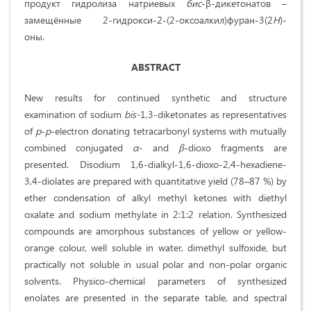
продукт гидролиза натриевых
бис
-β-дикетонатов –
замещённые 2-гидрокси-2-(2-оксоалкил)фуран-3(2
H
)-
оны.
ABSTRACT
New results for continued synthetic and structure
examination of sodium
bis-
1,3-diketonates as representatives
of
p
-
p
-electron donating tetracarbonyl systems with mutually
combined conjugated
α
- and
β
-dioxo fragments are
presented. Disodium 1,6-dialkyl-1,6-dioxo-2,4-hexadiene-
3,4-diolates are prepared with quantitative yield (78–87 %) by
ether condensation of alkyl methyl ketones with diethyl
oxalate and sodium methylate in 2:1:2 relation. Synthesized
compounds are amorphous substances of yellow or yellow-
orange colour, well soluble in water, dimethyl sulfoxide, but
practically not soluble in usual polar and non-polar organic
solvents. Physico-chemical parameters of synthesized
enolates are presented in the separate table, and spectral