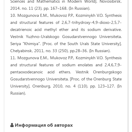
Sciences and Mathematics in Modern World]. Novosibirsk,
2014. no. 11 (23), pp. 167–168. (In Russian).
10. Mozgunova E.M., Mukovoz P.P., Kozminykh V.O. Synthesis
and structural features of 2,6,7-trihydroxy-4,9-dioxo-2,5,7-
decatrienoic acid methyl ether and its sodium derivative.
Vestnik Yuzhno-Uralskogo Gosudarstvennogo Universiteta.
Seriya "Khimiya". [Proc. of the South Urals State University],
Chelyabinsk, 2011, no. 33 (250), pp.28–36. (In Russian).
11. Mozgunova E.M., Mukovoz P.P., Kozminykh V.O. Synthesis
and structural features of sodium enolates and 2,4,6,7,9-
pentaoxodecanoic acid ethers. Vestnik Orenburgskogo
Gosudarstvennogo Universiteta. [Proc. of the Orenburg State
University], Orenburg, 2010, no. 4 (110), pp. 123–127. (In
Russian).
Информация об авторах