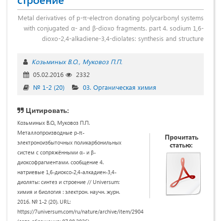
Metal derivatives of p-π-electron donating polycarbonyl systems
with conjugated α- and β-dioxo fragments. part 4. sodium 1,6-
dioxo-2,4-alkadiene-3,4-diolates: synthesis and structure
Козьминых В.О.
Муковоз П.П.
05.02.2016
2332
№ 1-2 (20)
03. Органическая химия
Цитировать:
Козьминых В.О., Муковоз П.П.
Металлопроизводные p-π-
Прочитать
электроноизбыточных поликарбонильных
статью:
систем с сопряжёнными α- и β-
диоксофрагментами. сообщение 4.
натриевые 1,6-диоксо-2,4-алкадиен-3,4-
диоляты: синтез и строение // Universum:
химия и биология : электрон. научн. журн.
2016. № 1-2 (20). URL:
https://7universum.com/ru/nature/archive/item/2904