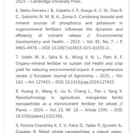
2023. – Cambridge University Press.
Netto-Ferreira J. B., Gabetto F. P., Araujo A. C. M., Dias R.
C., Sobrinho N. M. B. A., Zonta E. Combining biosolid and
mineral sources of phosphorus and potassium in
organomineral fertilizers influences the dynamics and
efficiency of nutrient release // Environmental
Geochemistry and Health. – 2023. – Vol. 45, No. 7. – P.
4965–4978. – DOI: 10.1007/s10653-023-01555-2..
Uddin M. K., Saha B. K., Wong V. N. L., Patti A. F.
Organo-mineral fertilizer to sustain soil health and crop
yield for reducing environmental impact: A comprehensive
review // European Journal of Agronomy. – 2025. – Vol.
162. – Art. 127433. – DOI: 10.1016/j.eja.2024.127433.
Huang X., Wang X., Liu X., Cheng L., Pan J., Yang X.
Nanotechnology in agriculture: manganese ferrite
nanoparticles as a micronutrient fertilizer for wheat //
Plants. – 2024. – Vol. 13, № 10. – Article 1395. – DOI:
10.3390/plants13101395.
Poorna Chandrika K. S. V., Patra D., Yadav P., Qureshi A.,
Gopalan B. Metal citrate nanoparticles: a robust water-