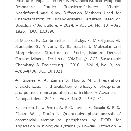
Pascuta P., Popa F., Fechete R. Advanced Nuclear Magnetic
Resonance, Fourier Transform–Infrared, Visible–
NearInfrared and X-ray Diffraction Methods Used for
Characterization of Organo-Mineral Fertilizers Based on
Biosolids // Agriculture. – 2024. – Vol. 14, No. 10. – Art.
1826. – DOI: 10.3390
Mazeika R., Dambrauskas T., Baltakys K., Mikolajunas M.,
Staugaitis G., Virzonis D., Baltrusaitis J. Molecular and
Morphological Structure of Poultry Manure Derived
Organo-Mineral Fertilizers (OMFs) // ACS Sustainable
Chemistry & Engineering. – 2016. – Vol. 4, No. 9, pp.
4788–4796. DOI: 10.1021.
Rajonee A. A., Zaman S., Huq S. M. I. Preparation,
characterization and evaluation of efficacy of phosphorus
and potassium incorporated nano fertilizer // Advances in
Nanoparticles. – 2017. – Vol. 6, No. 2. – P. 62–74.
Ferreira F. F., Pereira A. P. C., Reis I. B., Sasaki B. R. S.,
Fávaro W. J., Durán N. Quantitative phase analysis of
commercial ammonium phosphates by PXRD for
application in biological systems // Powder Diffraction. –