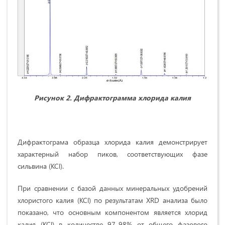
Рисунок 2. Дифрактограмма хлорида калия
Дифрактограма образца хлорида калия демонстрирует
характерный набор пиков, соответствующих фазе
сильвина (KCl).
При сравнении с базой данных минеральных удобрений
хлористого калия (KCl) по результатам XRD анализа было
показано, что основным компонентом является хлорид
калия (KCl) в количестве 97-98% от общего фазового