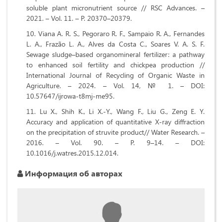
soluble plant micronutrient source // RSC Advances. –
2021. – Vol. 11. – P. 20370–20379.
Viana A. R. S., Pegoraro R. F., Sampaio R. A., Fernandes
L. A., Frazão L. A., Alves da Costa C., Soares V. A. S. F.
Sewage sludge–based organomineral fertilizer: a pathway
to enhanced soil fertility and chickpea production //
International Journal of Recycling of Organic Waste in
Agriculture. – 2024. – Vol. 14, № 1. – DOI:
10.57647/ijrowa-t8mj-me95.
Lu X., Shih K., Li X.-Y., Wang F., Liu G., Zeng E. Y.
Accuracy and application of quantitative X-ray diffraction
on the precipitation of struvite product// Water Research. –
2016. – Vol. 90. – P. 9–14. – DOI:
10.1016/j.watres.2015.12.014.
Информация об авторах