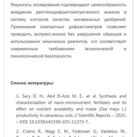
Результаты исследования подтверждают целесообразность
внедрения рентгенодифрактометрического анализа в
систему контроля качества минеральных удобрений.
Применение компактных дифрактометров позволяет
проводить экспресс-анализ без разрушения образцов и
использования химических реагентов, что соответствует
современным требованиям экологической и
технологической безопасности.
Список литературы:
Sary D. H., Abd El-Aziz M. E., et al. Synthesis and
characterization of nano-micronutrient fertilizers and its
effect on nutrient availability and maize (Zea mays L.)
productivity in calcareous soils // Scientific Reports. – 2025.
– DOI: 10.1038/s41598-025-11273-7.
Crainic R., Nagy E. M., Fodorean G., Vasilescu M.,