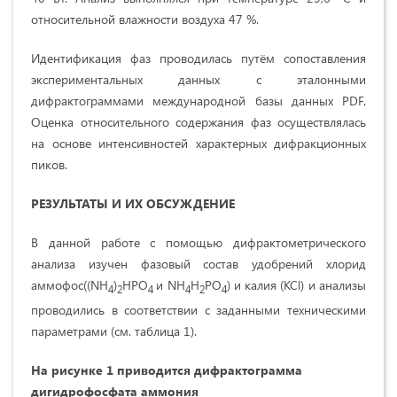
относительной влажности воздуха 47 %.
Идентификация фаз проводилась путём сопоставления
экспериментальных данных с эталонными
дифрактограммами международной базы данных PDF.
Оценка относительного содержания фаз осуществлялась
на основе интенсивностей характерных дифракционных
пиков.
РЕЗУЛЬТАТЫ И ИХ ОБСУЖДЕНИЕ
В данной работе с помощью дифрактометрического
анализа изучен фазовый состав удобрений хлорид
аммофос((NH
)
HPO
и NH
H
PO
) и калия (KCl) и анализы
4
2
4
4
2
4
проводились в соответствии с заданными техническими
параметрами (см. таблица 1).
На рисунке 1 приводится дифрактограмма
дигидрофосфата аммония