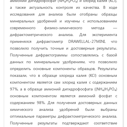
аммоний дигидрофосфат (NH₄H₂PO₄) и хлорид калия (KCl),
а также актуальность контроля их качества. В ходе
исследования для анализа были отобраны образцы
минеральных удобрений и изучены с использованием
современного физико-химического метода —
дифрактометрического анализа. Для эксперимента
применялся дифрактометр DRAWELLAL-27MINI, что
позволило получить точные и достоверные результаты.
Полученные дифрактограммы сопоставлялись с базой
данных по минеральным удобрениям, что позволило
определить основные компоненты образцов. Результаты
показали, что в образце хлорида калия (KCl) основным
компонентом является сам хлорид калия с содержанием
97%, а в образце аммоний дигидрофосфата ((NH₄)H₂PO₄)
основным компонентом является аммоний фосфат с
содержанием 98%. Для получения достоверных данных
химического анализа удобрений были выбраны
оптимальные параметры дифрактометрического анализа.
Полученные результаты подтверждают соответствие