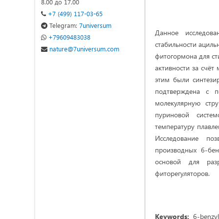
8.00 до 17.00
+7 (499) 117-03-65
Telegram:
7universum
Данное исследова
+79609483038
стабильности ациль
nature@7universum.com
фитогормона для ст
активности за счёт
этим были синтези
подтверждена с п
молекулярную стру
пуриновой систем
температуру плавлен
Исследование поз
производных 6-бе
основой для разр
фиторегуляторов.
Keywords:
6-benzyla