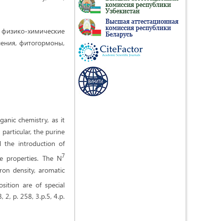
физико-химические
ления, фитогормоны,
ganic chemistry, as it
 particular, the purine
d the introduction of
7
ve properties. The N
tron density, aromatic
sition are of special
, 2, p. 258, 3.p.5, 4.p.