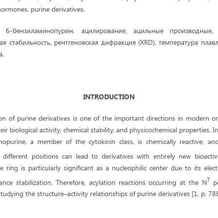
ormones, purine derivatives.
6-бензиламинопурин, ацилирование, ацильные производные, 
кая стабильность, рентгеновская дифракция (XRD), температура плав
а.
INTRODUCTION
on of purine derivatives is one of the important directions in modern or
eir biological activity, chemical stability, and physicochemical properties. In
opurine, a member of the cytokinin class, is chemically reactive, an
 different positions can lead to derivatives with entirely new bioacti
e ring is particularly significant as a nucleophilic center due to its elec
7
ance stabilization. Therefore, acylation reactions occurring at the N
po
 studying the structure–activity relationships of purine derivatives [1, p. 788