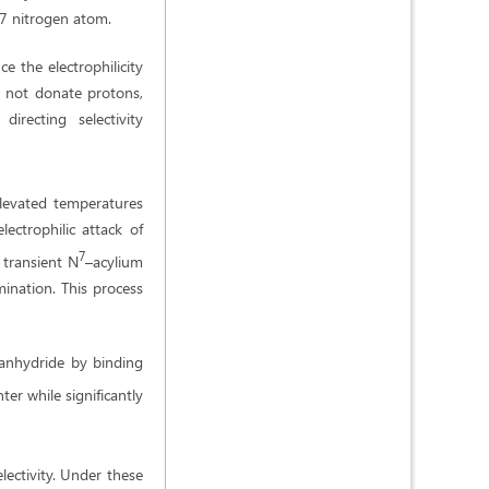
 N7 nitrogen atom.
 the electrophilicity
do not donate protons,
irecting selectivity
levated temperatures
lectrophilic attack of
7
 transient N
–acylium
mination. This process
 anhydride by binding
ter while significantly
lectivity. Under these