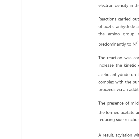
electron density in th
Reactions carried ou
of acetic anhydride a
the amino group r
7
predominantly to N
.
The reaction was co
increase the kinetic 
acetic anhydride on t
complex with the puri
proceeds via an addi
The presence of mild
the formed acetate a
reducing side reactio
A result, acylation w