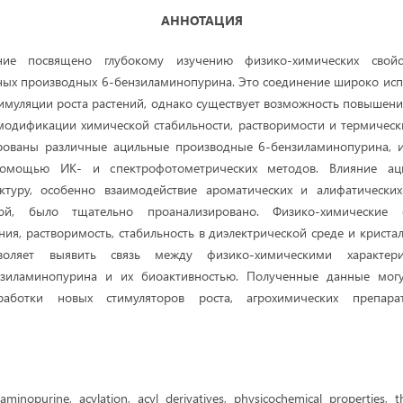
АННОТАЦИЯ
ние посвящено глубокому изучению физико-химических свой
ных производных 6-бензиламинопурина. Это соединение широко испо
имуляции роста растений, однако существует возможность повышени
 модификации химической стабильности, растворимости и термических
рованы различные ацильные производные 6-бензиламинопурина, и
омощью ИК- и спектрофотометрических методов. Влияние а
ктуру, особенно взаимодействие ароматических и алифатически
ой, было тщательно проанализировано. Физико-химические 
ия, растворимость, стабильность в диэлектрической среде и криста
воляет выявить связь между физико-химическими характер
нзиламинопурина и их биоактивностью. Полученные данные могу
аботки новых стимуляторов роста, агрохимических препар
minopurine, acylation, acyl derivatives, physicochemical properties, th