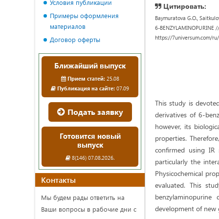
Условия публикации
Цитировать:
Примеры оформления
Baymuratova G.O., Saitk
материалов
6-BENZYLAMINOPURINE // Un
https://7universum.com/ru
Договор оферты
Ближайший выпуск
Прием статей:
25.08
Публикация на сайте:
07.09
This study is devoted
Подать заявку
derivatives of 6-be
however, its biologic
Готовится новый
properties. Therefore
выпуск
confirmed using IR 
8(146) 07.08.2026.
particularly the int
Physicochemical prope
Контакты
evaluated. This stu
benzylaminopurine d
Мы будем рады ответить на
development of new g
Ваши вопросы в рабочие дни с