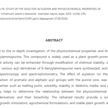
ulov F.E. STUDY OF THE SELECTIVE ACYLATION AND PHYSICOCHEMICAL PROPERTIES OF
iversum: химия и биология : электрон. научн. журн. 2025. 1(139). URL:
/nature/archive/item/21509 (дата обращения: 07.08.2026).
ABSTRACT
 to the in-depth investigation of the physicochemical properties and the
nzylaminopurine. This compound is widely used as a plant growth-pro
al activity can be enhanced through modification of chemical stability, s
, various acyl derivatives of 6-benzylaminopurine were synthesized, and
spectroscopy and spectrophotometry. The effect of acylation on the 
eraction of aromatic and aliphatic acyl groups with the purine core, was
rties such as melting point, solubility, stability in dielectric media, and 
dy helps to determine the relationship between the physicochemical c
erivatives and their bioactivity. The obtained results provide a scie
rowth stimulators, agrochemical formulations, and stable plant growth re