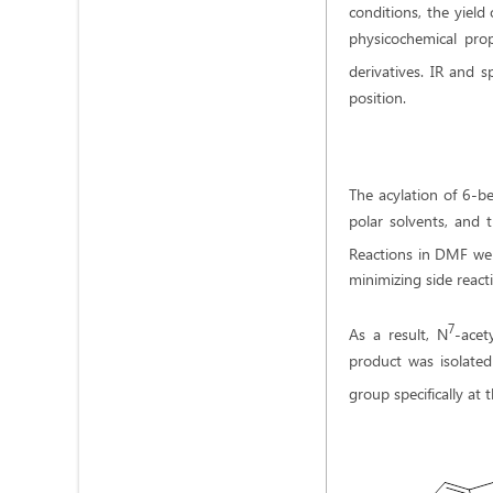
conditions, the yield
physicochemical prop
derivatives. IR and 
position.
The acylation of 6-be
polar solvents, and t
Reactions in DMF wer
minimizing side react
7
As a result, N
-acet
product was isolated
group specifically at 