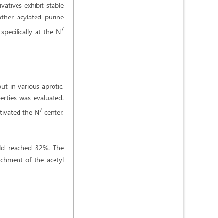
vatives exhibit stable
other acylated purine
7
pecifically at the N
ut in various aprotic,
perties was evaluated.
7
tivated the N
center,
ield reached 82%. The
achment of the acetyl