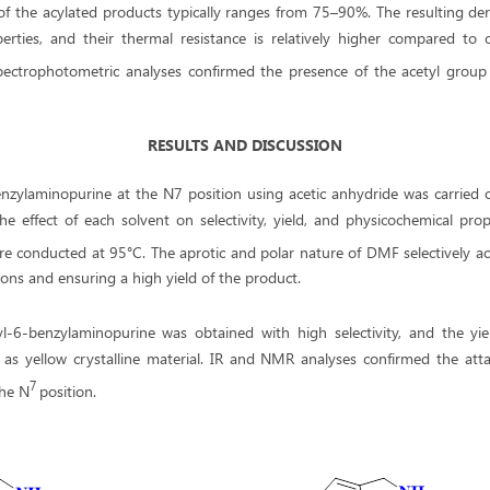
 of the acylated products typically ranges from 75–90%. The resulting deri
erties, and their thermal resistance is relatively higher compared to 
spectrophotometric analyses confirmed the presence of the acetyl group s
RESULTS AND DISCUSSION
nzylaminopurine at the N7 position using acetic anhydride was carried o
he effect of each solvent on selectivity, yield, and physicochemical pro
e conducted at 95°C. The aprotic and polar nature of DMF selectively ac
ions and ensuring a high yield of the product.
yl-6-benzylaminopurine was obtained with high selectivity, and the y
 as yellow crystalline material. IR and NMR analyses confirmed the att
7
the N
position.