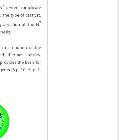
1
 N
centers complicate
, the type of catalyst,
7
g acylation at the N
hesis.
n distribution of the
nd thermal stability.
provides the basis for
nts [6,p. 10, 7, p. 1,