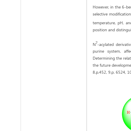
However, in the 6-be
selective modification
temperature, pH, and
position and distingui
7
N
-acylated derivati
purine system, affec
Determining the relat
the future developmen
8.p.452, 9.p. 6524, 10