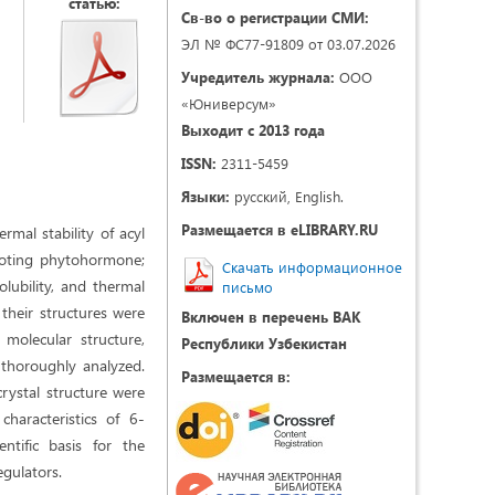
статью:
Св-во о регистрации СМИ:
ЭЛ № ФС77-91809 от 03.07.2026
Учредитель журнала:
ООО
«Юниверсум»
Выходит с 2013 года
ISSN:
2311-5459
Языки:
русский, English.
Размещается в eLIBRARY.RU
rmal stability of acyl
moting phytohormone;
Скачать информационное
olubility, and thermal
письмо
 their structures were
Включен в перечень ВАК
molecular structure,
Республики Узбекистан
 thoroughly analyzed.
Размещается в:
crystal structure were
haracteristics of 6-
ntific basis for the
gulators.