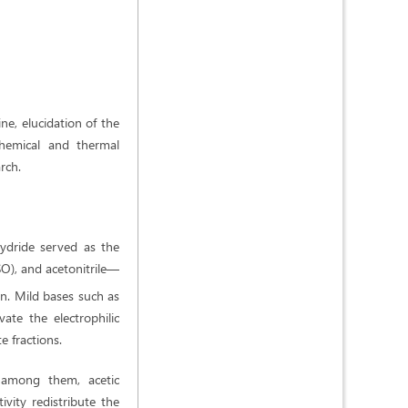
e, elucidation of the
chemical and thermal
rch.
hydride served as the
O), and acetonitrile—
n. Mild bases such as
ate the electrophilic
 fractions.
; among them, acetic
ivity redistribute the