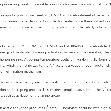
e purine ring, creating favorable conditions for selective acylation at the
t in aprotic polar solvents—DMF, DMSO, and acetonitrile—further enhance
nd increase the nucleophilicity of the N7 center. Since these solvents 
emains unprotonated, minimizing acylation at the –NH
site and d
2
nducted at 95°C in DMF and DMSO, and at 80–85°C in acetonitrile. E
energy of molecules, lowering activation barriers and accelerating the e
he purine ring. At boiling temperature, acetic anhydride initially forms a
ne, which then stabilizes to the N7-acetyl derivative through proton eli
tion–elimination mechanism.
 bases such as triethylamine or pyridine enhances the activity of acetic
7
nion and accepting protons. This ensures complete acylation at the N
cen
ns, such as acylation of the amino group.
7
ith acetic anhydride produces N
-acetyl-6-benzylaminopurine with high se