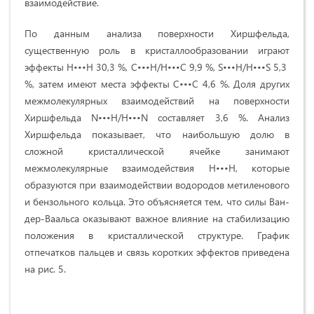
взаимодействие.
По данным анализа поверхности Хиршфельда,
существенную роль в кристаллообразовании играют
эффекты H•••H 30,3 %, C•••Н/Н•••С 9,9 %, S•••Н/Н•••S 5,3
%, затем имеют места эффекты C•••C 4,6 %. Доля других
межмолекулярных взаимодействий на поверхности
Хиршфельда N•••H/H•••N составляет 3,6 %. Анализ
Хиршфельда показывает, что наибольшую долю в
сложной кристаллической ячейке занимают
межмолекулярные взаимодействия H•••H, которые
образуются при взаимодействии водородов метиленового
и бензольного кольца. Это объясняется тем, что силы Ван-
дер-Ваальса оказывают важное влияние на стабилизацию
положения в кристаллической структуре. График
отпечатков пальцев и связь коротких эффектов приведена
на рис. 5.