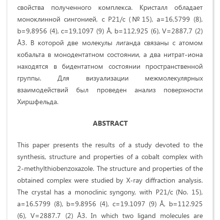
свойства полученного комплекса. Кристалл обладает
моноклинной сингонией, с P21/c (№15), a=16,5799 (8),
b=9,8956 (4), c=19,1097 (9) Å, b=112,925 (6), V=2887,7 (2)
Å3. В которой две молекулы лиганда связаны с атомом
кобальта в монодентатном состоянии, а два нитрат-иона
находятся в бидентатном состоянии пространственной
группы. Для визуализации межмолекулярных
взаимодействий был проведен анализ поверхности
Хиршфельда.
ABSTRACT
This paper presents the results of a study devoted to the
synthesis, structure and properties of a cobalt complex with
2-methylthiobenzoxazole. The structure and properties of the
obtained complex were studied by X-ray diffraction analysis.
The crystal has a monoclinic syngony, with P21/c (No. 15),
a=16.5799 (8), b=9.8956 (4), c=19.1097 (9) Å, b=112.925
(6), V=2887.7 (2) Å3. In which two ligand molecules are