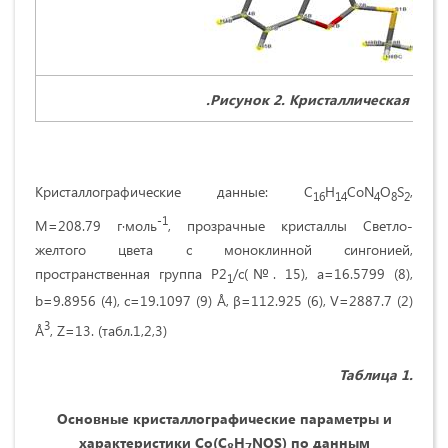
.Рисунок 2. Кристаллическая стр
Кристаллографические данные: C
H
CoN
O
S
,
16
14
4
8
2
-1
M=208.79 г·моль
, прозрачные кристаллы Светло-
желтого цвета с моноклинной сингонией,
пространственная группа P2
/c(№. 15), a=16.5799 (8),
1
b=9.8956 (4), c=19.1097 (9) Å, β=112.925 (6), V=2887.7 (2)
3
Å
, Z=13. (табл.1,2,3)
Таблица 1.
Основные кристаллографические параметры и
характеристики
C
o
(
C
H
NOS
) по данным
8
7