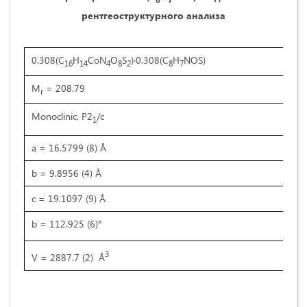
рентгеоструктурного анализа
0.308(C
H
CoN
O
S
)·0.308(C
H
NOS)
Z 
16
14
4
8
2
8
7
M
= 208.79
F(
r
Monoclinic, P2
/c
D
1
x
a = 16.5799 (8) Å
Cu
b = 9.8956 (4) Å
Ce
c = 19.1097 (9) Å
q 
b = 112.925 (6)°
m 
T 
3
V = 2887.7 (2) Å