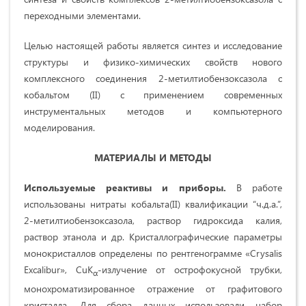
переходными элементами.
Целью настоящей работы является синтез и исследование
структуры и физико-химических свойств нового
комплексного соединения 2-метилтиобензоксазола с
кобальтом (II) с применением современных
инструментальных методов и компьютерного
моделирования.
МАТЕРИАЛЫ И МЕТОДЫ
Используемые реактивы и приборы.
В работе
использованы нитраты кобальта(II) квалификации “ч.д.а.”,
2-метилтиобензоксазола, раствор гидроксида калия,
раствор этанола и др. Кристаллографические параметры
монокристаллов определены по рентгенограмме «Crysalis
Excalibur», CuK
-излучение от острофокусной трубки,
α
монохроматизированное отражение от графитового
кристалла. Для сбора данных использовали набор