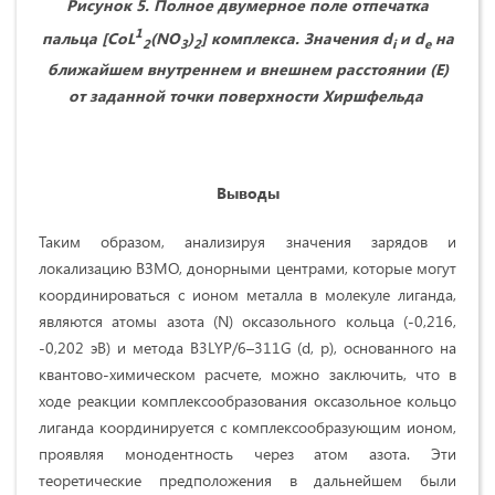
Рисунок 5. Полное двумерное поле отпечатка
1
пальца
[
CoL
(
NO
)
]
комплекса
. Значения d
и d
на
2
3
2
i
e
ближайшем внутреннем и внешнем расстоянии (E)
от заданной точки поверхности Хиршфельда
Выводы
Таким образом, анализируя значения зарядов и
локализацию ВЗМО, донорными центрами, которые могут
координироваться с ионом металла в молекуле лиганда,
являются атомы азота (N) оксазольного кольца (-0,216,
-0,202 эВ) и метода B3LYP/6–311G (d, p), основанного на
квантово-химическом расчете, можно заключить, что в
ходе реакции комплексообразования оксазольное кольцо
лиганда координируется с комплексообразующим ионом,
проявляя монодентность через атом азота. Эти
теоретические предположения в дальнейшем были