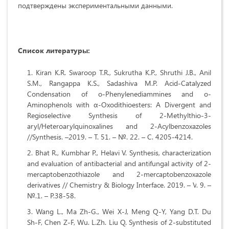
подтверждены экспериментальными данными.
Список литературы:
Kiran K.R. Swaroop T.R., Sukrutha K.P., Shruthi J.B., Anil
S.M., Rangappa K.S., Sadashiva M.P. Acid-Catalyzed
Condensation of o-Phenylenediammines and o-
Aminophenols with α-Oxodithioesters: A Divergent and
Regioselective Synthesis of 2-Methylthio-3-
aryl/Heteroarylquinoxalines and 2-Acylbenzoxazoles
//Synthesis. –2019. – Т. 51. – №. 22. – С. 4205-4214.
Bhat R., Kumbhar P., Helavi V. Synthesis, characterization
and evaluation of antibacterial and antifungal activity of 2-
mercaptobenzothiazole and 2-mercaptobenzoxazole
derivatives // Chemistry & Biology Interface.
2019
.
–
V
. 9.
–
№
.1.
–
P.38-58.
Wang L., Ma Zh-G., Wei X-J, Meng Q-Y, Yang D.T. Du
Sh-F, Chen Z-F, Wu. L.Zh. Liu Q. Synthesis of 2-substituted