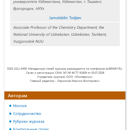
университета Узбекистана, Узбекистан, г. Ташкент,
Вузгородок, НУУз
Jamoliddin Todjiev
Associate Professor of the Chemistry Department, the
National University of Uzbekistan, Uzbekistan, Tashkent,
Vuzgorodok NUU
ISSN 2311-5459. Метаданные статей журнала размещаются на платформе eLIBRARY.RU.
Св-во о регистрации СМИ: ЭЛ № ФС77-91809 от 03.07.2026
Учредитель журнала: ООО «Юниверсум»
Главный редактор - Ларионов Максим Викторович.
Авторам
Миссия
Сотрудничество
Рубрики журнала
Контрольные сроки