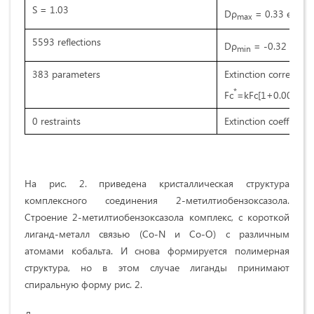
S = 1.03
-3
Dρ
= 0.33 e Å
max
5593 reflections
-3
Dρ
= -0.32 e Å
min
383 parameters
Extinction correctio
*
Fc
=kFc[1+0.001xFc
0 restraints
Extinction coefficient
На рис. 2. приведена кристаллическая структура
комплексного соединения 2-метилтиобензоксазола.
Строение 2-метилтиобензоксазола комплекс, с короткой
лиганд-металл связью (Co-N и Co-O) с различным
атомами кобальта. И снова формируется полимерная
структура, но в этом случае лиганды принимают
спиральную форму рис. 2.