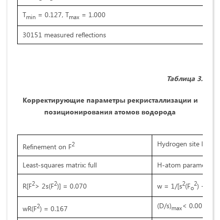
T
= 0.127, T
= 1.000
min
max
30151 measured reflections
Таблица
3
.
Корректирующие параметры рекристаллизации и
позиционирования атомов водорода
Hydrogen site locati
2
Refinement on F
Least-squares matrix: full
H-atom parameters 
2
2
2
2
R[F
> 2s(F
)] = 0.070
w = 1/[s
(F
) + (0.
o
(D/s)
< 0.001
2
wR(F
) = 0.167
max