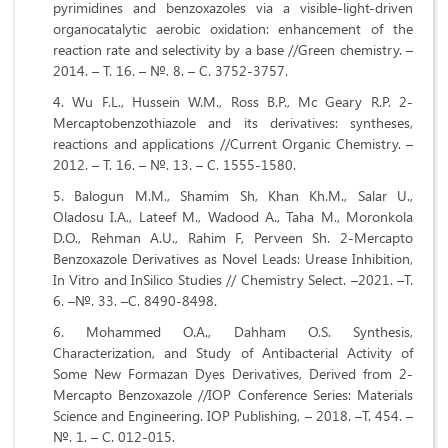
pyrimidines and benzoxazoles via a visible-light-driven
organocatalytic aerobic oxidation: enhancement of the
reaction rate and selectivity by a base //Green chemistry. –
2014. – Т. 16. – №. 8. – С. 3752-3757.
Wu F.L., Hussein W.M., Ross B.P., Mc Geary R.P. 2-
Mercaptobenzothiazole and its derivatives: syntheses,
reactions and applications //Current Organic Chemistry. –
2012. – Т. 16. – №. 13. – С. 1555-1580.
Balogun M.M., Shamim Sh, Khan Kh.M., Salar U.,
Oladosu I.A., Lateef M., Wadood A., Taha M., Moronkola
D.O., Rehman A.U., Rahim F, Perveen Sh. 2‐Mercapto
Benzoxazole Derivatives as Novel Leads: Urease Inhibition,
In Vitro and InSilico Studies // Chemistry Select. –2021. –Т.
6. –№. 33. –С. 8490-8498.
Mohammed O.A., Dahham O.S. Synthesis,
Characterization, and Study of Antibacterial Activity of
Some New Formazan Dyes Derivatives, Derived from 2-
Mercapto Benzoxazole //IOP Conference Series: Materials
Science and Engineering. IOP Publishing, – 2018. –Т. 454. –
№. 1. – С. 012-015.