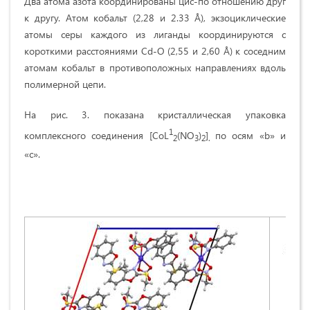
Два атома азота координированы цис-по отношению друг
к другу. Атом кобальт (2,28 и 2.33 Å), экзоциклические
атомы серы каждого из лиганды координируются с
короткими расстояниями Cd-O (2,55 и 2,60 Å) к соседним
атомам кобальт в противоположных направлениях вдоль
полимерной цепи.
На рис. 3. показана кристаллическая упаковка
1
комплексного соединения [CoL
(NO
)
]
по осям «b» и
2
3
2
.
«c».