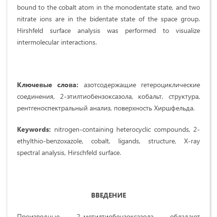
bound to the cobalt atom in the monodentate state, and two
nitrate ions are in the bidentate state of the space group.
Hirshfeld surface analysis was performed to visualize
intermolecular interactions.
Ключевые
слова
:
азотсодержащие гетероциклические
соединения, 2-этилтиобензоксазола, кобальт, структура,
рентгеноспектральный анализ, поверхность Хиршфельда.
Keywords:
nitrogen-containing heterocyclic compounds, 2-
ethylthio-benzoxazole, cobalt, ligands, structure, X-ray
spectral analysis, Hirschfeld surface.
ВВЕДЕНИЕ
Производные 2-метилтиобензоксазола обладают