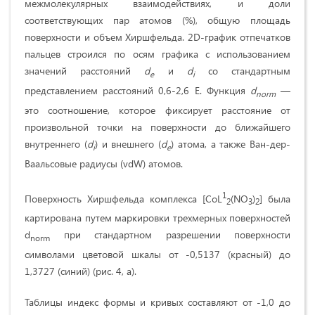
межмолекулярных взаимодействиях, и доли
соответствующих пар атомов (%), общую площадь
поверхности и объем Хиршфельда. 2D-график отпечатков
пальцев строился по осям графика с использованием
значений расстояний
d
и
d
со стандартным
e
i
представлением расстояний 0,6-2,6 E. Функция
d
—
norm
это соотношение, которое фиксирует расстояние от
произвольной точки на поверхности до ближайшего
внутреннего (
d
) и внешнего (
d
) атома, а также Ван-дер-
i
e
Ваальсовые радиусы (vdW) атомов.
1
Поверхность Хиршфельда комплекса [CoL
(NO
)
] была
2
3
2
картирована путем маркировки трехмерных поверхностей
d
при стандартном разрешении поверхности
norm
символами цветовой шкалы от -0,5137 (красный) до
1,3727 (синий) (рис. 4, а).
Таблицы индекс формы и кривых составляют от -1,0 до