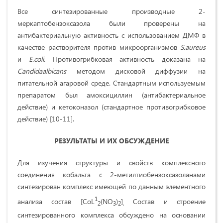
Все синтезированные производные 2-
меркаптобензоксазола были проверены на
антибактериальную активность с использованием ДМФ в
качестве растворителя против микроорганизмов
S.aureus
и
E.coli
. Противогрибковая активность доказана на
Candidaalbicans
методом дисковой диффузии на
питательной агаровой среде. Стандартным используемым
препаратом был амоксициллин (антибактериальное
действие) и кетоконазол (стандартное противогрибковое
действие) [10-11].
РЕЗУЛЬТАТЫ И ИХ ОБСУЖДЕНИЕ
Для изучения структуры и свойств комплексного
соединения кобальта с 2-метилтиобензоксазоланами
синтезирован комплекс имеющей по данным элементного
1
анализа состав [CoL
(NO
)
]
Состав и строение
2
3
2
.
синтезированного комплекса обсуждено на основании