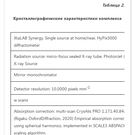
Таблица
2
.
Кристаллографические
характеристики
комплекса
XtaLAB Synergy, Single source at home/near, HyPix3000
diffractometer
Radiation source: micro-focus sealed X-ray tube, PhotonJet (Cu)
X-ray Source
Mirror monochromator
-1
Detector resolution: 10.0000 pixels mm
w scans
Absorption correction: multi-scan CrysAlis PRO 1.171.40.84a
(Rigaku OxfordDiffraction, 2020) Empirical absorption correction
using spherical harmonics, implemented in SCALE3 ABSPACK
scaling algorithm.