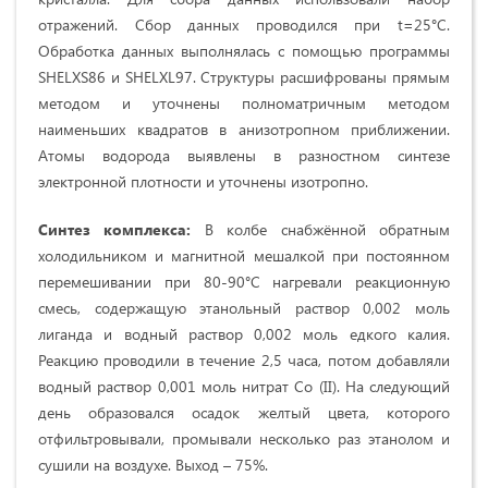
отражений. Сбор данных проводился при t=25°C.
Обработка данных выполнялась с помощью программы
SHELXS86 и SHELXL97. Структуры расшифрованы прямым
методом и уточнены полноматричным методом
наименьших квадратов в анизотропном приближении.
Атомы водорода выявлены в разностном синтезе
электронной плотности и уточнены изотропно.
Синтез комплекса:
В колбе снабжённой обратным
холодильником и магнитной мешалкой при постоянном
перемешивании при 80-90°С нагревали реакционную
смесь, содержащую этанольный раствор 0,002 моль
лиганда и водный раствор 0,002 моль едкого калия.
Реакцию проводили в течение 2,5 часа, потом добавляли
водный раствор 0,001 моль нитрат Co (II). На следующий
день образовался осадок желтый цвета, которого
отфильтровывали, промывали несколько раз этанолом и
сушили на воздухе. Выход – 75%.