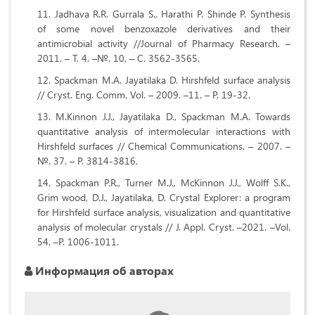
Jadhava R.R. Gurrala S., Harathi P. Shinde P. Synthesis
of some novel benzoxazole derivatives and their
antimicrobial activity //Journal of Pharmacy Research. –
2011. – Т. 4. –№. 10. – С. 3562-3565.
Spackman M.A. Jayatilaka D. Hirshfeld surface analysis
// Cryst. Eng. Comm. Vol. – 2009. –11. – P. 19-32.
M.Kinnon J.J., Jayatilaka D., Spackman M.A. Towards
quantitative analysis of intermolecular interactions with
Hirshfeld surfaces // Chemical Communications. – 2007. –
№. 37. – P. 3814-3816.
Spackman P.R., Turner M.J., McKinnon J.J., Wolff S.K.,
Grim wood, D.J., Jayatilaka, D. Crystal Explorer: a program
for Hirshfeld surface analysis, visualization and quantitative
analysis of molecular crystals // J. Appl. Cryst. –2021. –Vol.
54. –P. 1006-1011.
Информация об авторах