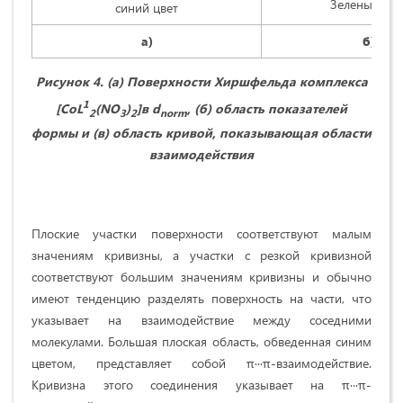
Зеленый цве
синий цвет
а)
б)
Рисунок 4. (а) Поверхности Хиршфельда комплекса
1
[
CoL
(
NO
)
]в d
, (б) область показателей
2
3
2
norm
формы и (в) область кривой, показывающая области
взаимодействия
Плоские участки поверхности соответствуют малым
значениям кривизны, а участки с резкой кривизной
соответствуют большим значениям кривизны и обычно
имеют тенденцию разделять поверхность на части, что
указывает на взаимодействие между соседними
молекулами. Большая плоская область, обведенная синим
цветом, представляет собой π∙∙∙π-взаимодействие.
Кривизна этого соединения указывает на π∙∙∙π-