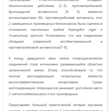
биологическим действием [1-3], противогрибковой,
фунгицидной активностью [4, 5], являются
антиоксидантами [6], противогрибковая активность этих
2-замещенных производных бензоксазола была оценена в
отношении патогенных грибов
Aspergillus niger
и
Fusariumoxy sporium
. Установлено, что все соединения
обладают умеренной антибактериальной и
противогрибковой активностью[7-9].
К концу двадцатого века химия гетероциклических
соединений стала интенсивно развивающейся областью
органической химии. Этому способствовало то, что
многие азотсодержащие гетероциклы являются
высокоэффективными лекарствами. Среди
азотсодержащих гетероциклов занимают достойное место
2-метилтиобензоксазол и его производные.
Представляет большой практический интерес изучение
синтеза и свойств комплексов 2-метилтиобензоксазола с