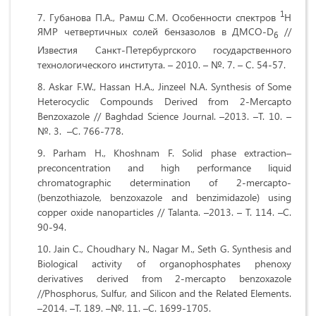
1
Губанова П.А., Рамш С.М. Особенности спектров
Н
ЯМР четвертичных солей бензазолов в ДМСО-D
//
6
Известия Санкт-Петербургского государственного
технологического института. – 2010. – №. 7. – С. 54-57.
Askar F.W., Hassan H.A., Jinzeel N.A. Synthesis of Some
Heterocyclic Compounds Derived from 2-Mercapto
Benzoxazole // Baghdad Science Journal. –2013. –Т. 10. –
№. 3. –С. 766-778.
Parham H., Khoshnam F. Solid phase extraction–
preconcentration and high performance liquid
chromatographic determination of 2-mercapto-
(benzothiazole, benzoxazole and benzimidazole) using
copper oxide nanoparticles // Talanta. –2013. – Т. 114. –С.
90-94.
Jain C., Choudhary N., Nagar M., Seth G. Synthesis and
Biological activity of organophosphates phenoxy
derivatives derived from 2-mercapto benzoxazole
//Phosphorus, Sulfur, and Silicon and the Related Elements.
–2014. –Т. 189. –№. 11. –С. 1699-1705.