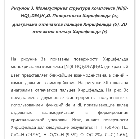
Рис
унок
3. Молекулярная структура комплекса [
Ni
(8-
HQ
)
DEA
]
H
O
. Поверхности Хиршфельда (а),
2
2
диаграмма отпечатков пальцев Хиршфельда (б), 2
D
отпечаток пальца Хиршфельда (
c
)
На рисунке 3a показаны поверхности Хиршфельда
монокристалла комплекса [Ni(8-HQ)
DEA]H
O, где красный
2
2
цвет представляет ближайшие взаимодействия, а синий -
самые дальние взаимодействия. На рисунке 3б показана
диаграмма отпечатков пальцев Хиршфельда. На рис. 3c
представлены двумерные фингерпринты, полученные с
использованием функций de и di, показывающие вклад
отдельных взаимодействий в формирование
кристаллической упаковки. Итак, анализ поверхности
Хиршфельда дал следующие результаты: H…H (60.4%), H…
C/C…H (24.9%), H…O/O…H (9.5%), O…O(2.2%), C…C( 1.6%),