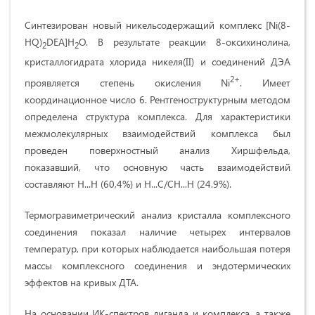
Синтезирован новый никельсодержащий комплекс [Ni(8-
HQ)
DEA]H
O. В результате реакции 8-оксихинолина,
2
2
кристаллогидрата хлорида никеля(II) и соединений ДЭА
2+
проявляется степень окисления Ni
. Имеет
координационное число 6. Рентгеноструктурным методом
определена структура комплекса. Для характеристики
межмолекулярных взаимодействий комплекса был
проведен поверхностный анализ Хиршфельда,
показавший, что основную часть взаимодействий
составляют H...H (60,4%) и H...C/CH...H (24.9%).
Термогравиметрический анализ кристалла комплексного
соединения показал наличие четырех интервалов
температур, при которых наблюдается наибольшая потеря
массы комплексного соединения и эндотермических
эффектов на кривых ДТА.
На основании ИК-спектров лиганда и комплекса, а также