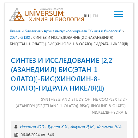
RU
|
EN
Химия и биология
Архив выпусков журнала "Химия и биология"
2024
6(120)
СИНТЕЗ И ИССЛЕДОВАНИЕ [2,2'-(АЗАНЕДИИЛ)
БИС(ЭТАН-1-ОЛАТО)]-БИС(ХИНОЛИН-8-ОЛАТО)-ГИДРАТА НИКЕЛЯ(II)
СИНТЕЗ И ИССЛЕДОВАНИЕ [2,2'-
(АЗАНЕДИИЛ) БИС(ЭТАН-1-
ОЛАТО)]-БИС(ХИНОЛИН-8-
ОЛАТО)-ГИДРАТА НИКЕЛЯ(II)
SYNTHESIS AND STUDY OF THE COMPLEX [2,2'-
(AZANEDYL)BIS(ETHANE-1-OLATO)]-BIS(QUINOLINE-8-OLATO)-
NICKEL(II)-HYDRATE
Назаров Ю.Э.
Тураев Х.Х.
Ашуров Д.М.
Касимов Ш.А.
06.06.2024
646