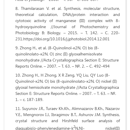
Thamilarasan V. et al. Synthesis, molecular structure,
theoretical calculation, DNA/protein interaction and
cytotoxic activity of manganese (III) complex with 8-
hydroxyquinoline //Journal of Photochemistry and
Photobiology B: Biology. – 2015. –
Т
. 142. –
С
. 220-
231.https://doi.org/10.1016/j.jphotobiol.2014.12.001
Zhong H., et al. (8-Quinolinol-
κ
2N, O) bis (8-
quinolinolato-
κ
2N, O) zinc (II) glyoxalhemisolvate
monohydrate //Acta Crystallographica Section E: Structure
Reports Online. – 2007. –
Т
. 63. – №. 2. –
С
. 492-494
Zhong H., H Zhong, X R Zeng, YQ Liu, QY Luo (8-
Quinolinol-
κ
2N, O) bis (8-quinolinolato-
κ
2N, O) nickel (II)
glyoxal hemisolvate monohydrate //Acta Crystallographica
Section E: Structure Reports Online. – 2007. –
Т
. 63. – №.
1. – c. 187-189
.
Suyunov J.R., Turaev Kh.Kh., Alimnazarov B.Kh., Nazarov
Y.E., Mengnorov I.J., Ibragimov B.T., Ashurov J.M. Synthesis,
crystal structure and Hirshfeld surface analysis of
2
diaquabis(o-phenylenediamine-k
N,N)- nickel(II)