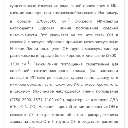
существенные изменения ряда линий поглощения в ИК-
спектре лигандов при комплексообразовании. Например,
-1
в области 2700-3500 см
сложного ИК-спектра
наблюдается широкая линия поглощения средней
интенсивности. Это указывает на то, что связи ОН в
сложной молекуле образуют прочные межмолекулярные
Н-связи. Линии поглощения ОН-группы молекулы лиганда
расположены в гораздо более коротком диапазоне (2800-
-1
3300 см
). Также линии поглощения, характерные для
колебаний оксихинолинового кольца (на плоскости
кольца) в ИК-спектре лиганда, существенно сдвинуты в
нижнюю область частот сложного ИК-спектра. Кроме того,
в сложном ИК-спектре наблюдаются линии поглощения
-1
(2750-2900, 1371, 1109 см
), характерные для групп ДЭА
(CH
, C-N, CO). Наличие широкой линии поглощения ОН в
2
сложном ИК-спектре можно объяснить распределением
заряда на атомах О и Н группы ОН в результате расчетов