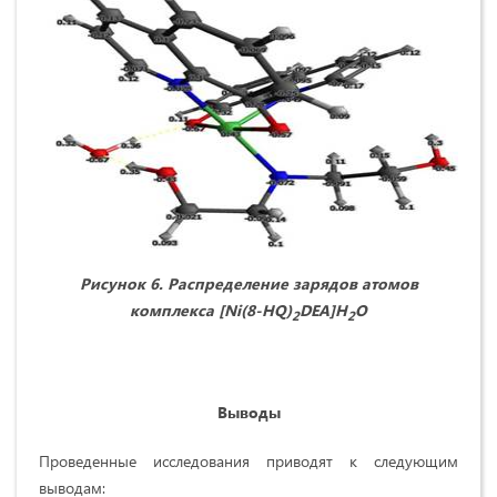
Рисунок 6. Распределение зарядов атомов
комплекса [
Ni
(8-
HQ
)
DEA
]
H
O
2
2
В
ыводы
Проведенные исследования приводят к следующим
выводам: