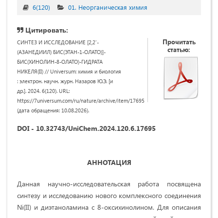
6(120)
01. Неорганическая химия
Цитировать:
Прочитать
СИНТЕЗ И ИССЛЕДОВАНИЕ [2,2'-
статью:
(АЗАНЕДИИЛ) БИС(ЭТАН-1-ОЛАТО)]-
БИС(ХИНОЛИН-8-ОЛАТО)-ГИДРАТА
НИКЕЛЯ(II) // Universum: химия и биология
: электрон. научн. журн. Назаров Ю.Э. [и
др.]. 2024. 6(120). URL:
https://7universum.com/ru/nature/archive/item/17695
(дата обращения: 10.08.2026).
DOI - 10.32743/UniChem.2024.120.6.17695
АННОТАЦИЯ
Данная научно-исследовательская работа посвящена
синтезу и исследованию нового комплексного соединения
Ni(II) и диэтаноламина с 8-оксихинолином. Для описания