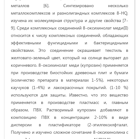
металлов [6]. Синтезировано несколько
металлокомплексов и разнолигандных комплексов 8-HQ,
изучена их молекулярная структура и другие свойства [7-
9]. Среди комплексных соединений 8-оксихинолат меди(II)
относится к числу комплексных соединений, обладающих
эффективными фунгицидными и бактерицидными
свойствами. Это соединение окрашивает текстиль в
желтовато-зеленый цвет, который на солнце выгорает до
коричневого. 8-оксихинолат меди (купрозин) применяется
при производстве биостойких древесных плит и бумаги
(количество препарата в материалах 1-5%), некоторых
каучуков (1-4%) и лакокрасочных покрытий. (1-10 %)
используются для защиты. Известно, что это вещество
применяется в производстве пластмасс и, главным
образом, ПВХ. Растворимый купрозин добавляют в
композицию ПВХ в концентрации 2-10% в виде
дисперсии в пластификаторе (2-этилгексилфталат,
Получено и изучено сложное сочетание 8-оксихинолина с