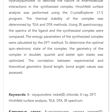
hydroxyquinoline To describe the nature of intermolecular
interactions in the synthesized complex, Hirschfeld surface
analysis was performed using the CrystalExplorer 17.5
program. The thermal stability of the complex was
determined by TGA and DTA methods. Using IR spectroscopy,
the spectra of the ligand and the synthesized complex were
compared. The energy parameters of the synthesized complex
were calculated by the DFT method. To determine the optimal
spin-electronic state of the complex, the geometry of the
complex in doublet, quartet and sextet spin states was
optimized. The correlation between experimental and
theoretical geometric (bond length, bond angle) values was
assessed.
Keywords:
8- oxyquinoline, nickel(II) chloride, X-ray, DFT,
Hirshfeld surface analysis, TGA, DTA, IR spectrum
Ключевые слова:
8-оксихинолин, хлорид никеля(II),