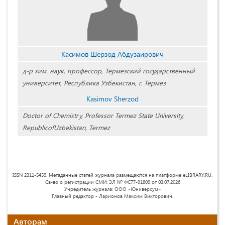
Касимов Шерзод Абдузаирович
д-р хим. наук, профессор, Термезский государственный
университет, Республика Узбекистан, г. Термез
Kasimov Sherzod
Doctor of Chemistry, Professor Termez State University,
RepublicofUzbekistan, Termez
ISSN 2311-5459. Метаданные статей журнала размещаются на платформе eLIBRARY.RU.
Св-во о регистрации СМИ: ЭЛ № ФС77-91809 от 03.07.2026
Учредитель журнала: ООО «Юниверсум»
Главный редактор - Ларионов Максим Викторович.
Авторам