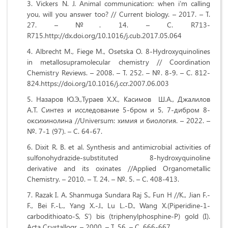
Vickers N. J. Animal communication: when i’m calling
you, will you answer too? // Current biology. – 2017. –
Т
.
27. – №. 14. –
С
. R713-
R715.
http://dx.doi.org/10.1016/j.cub.2017.05.064
Albrecht M., Fiege M., Osetska O. 8-Hydroxyquinolines
in metallosupramolecular chemistry // Coordination
Chemistry Reviews. – 2008. –
Т
. 252. – №. 8-9. –
С
. 812-
824.https://doi.org/10.1016/j.ccr.2007.06.003
Назаров Ю.Э.,
Тураев
X
.
X
.,
Kac
имов Ш.А., Джалилов
А.Т.
Синтез и исследование 5-бром и 5, 7-дибром 8-
оксихинолина //
Universum
: химия и биология. – 2022. –
№.
7-1 (97). –
С
. 64-67.
Dixit R. B. et al. Synthesis and antimicrobial activities of
sulfonohydrazide‐substituted 8‐hydroxyquinoline
derivative and its oxinates //Applied Organometallic
Chemistry. – 2010. – Т. 24. – №. 5. – С. 408-413.
Razak I. A. Shanmuga Sundara Raj S., Fun H //K., Jian F.-
F., Bei F.-L., Yang X.-J., Lu L.-D., Wang X.(Piperidine-1-
carbodithioato-S, S′) bis (triphenylphosphine-P) gold (I).
Acta Crystallogr. – 2000. –
Т
. 56. –
С
. 666-667.