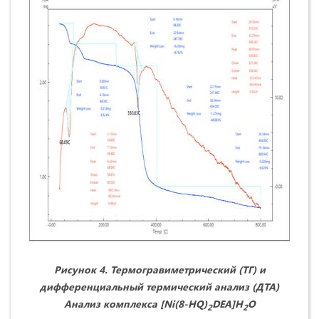
Рис
унок
4. Термогравиметрический (ТГ) и
дифференциальный термический анализ (ДТА)
Анализ комплекса [
Ni
(8-
HQ
)
DEA
]
H
O
2
2