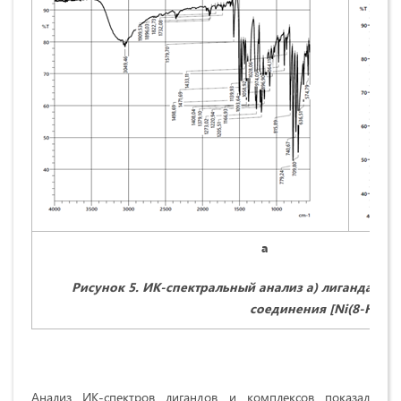
a
Рисунок 5. ИК-спектральный анализ а) лиганда 8-о
соединения [
Ni
(8-
HQ
)
2
Анализ ИК-спектров лигандов и комплексов показал