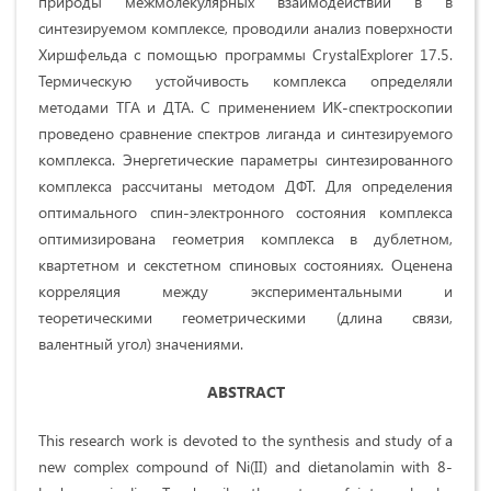
природы межмолекулярных взаимодействий в в
синтезируемом комплексе, проводили анализ поверхности
Хиршфельда с помощью программы CrystalExplorer 17.5.
Термическую устойчивость комплекса определяли
методами ТГА и ДТА. С применением ИК-спектроскопии
проведено сравнение спектров лиганда и синтезируемого
комплекса. Энергетические параметры синтезированного
комплекса рассчитаны методом ДФТ. Для определения
оптимального спин-электронного состояния комплекса
оптимизирована геометрия комплекса в дублетном,
квартетном и секстетном спиновых состояниях. Оценена
корреляция между экспериментальными и
теоретическими геометрическими (длина связи,
валентный угол) значениями.
ABSTRACT
This research work is devoted to the synthesis and study of a
new complex compound of Ni(II) and dietanolamin with 8-