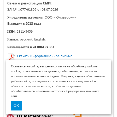
Св-во о регистрации СМИ:
ЭЛ № ФС77-91809 от 03.07.2026
Учредитель журнала:
ООО «Юниверсум»
Выходит с 2013 года
ISSN:
2311-5459
Языки:
русский, English.
Размещается в eLIBRARY.RU
Скачать информационное письмо
Включен в перечень ВАК Республики Узбекистан
Оставаясь на сайте, вы даете согласие на обработку файлов
Размещается в:
cookie, пользовательских данных, собираемых, в том числе с
использованием сервисов Яндекс.Метрика, в целях обеспечения
работы сайта, проведения статистических исследований и
обзоров. Если вы не хотите, чтобы ваши данные
обрабатывались, измените настройки браузера или покиньте
сайт.
OK