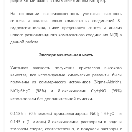
рядом 3d-металлов, в том числе с ионом Ni(II)[10].
На основании вышеизложенного, учитывая важность
синтеза и анализа новых комплексных соединений 8-
гидроксихинолина, ниже представлен синтез и анализ
нового разнолигандного комплексного соединения Ni(II) в
данной работе.
Экспериментальная часть
Учитывая важность получения кристаллов высокого
качества, все используемые химические реагенты были
получены из коммерческих источников (Sigma-Aldrich).
.
NiCl
6H
O (98%) и 8-оксихинолин C
H
NO (99%)
2
2
9
7
использовали без дополнительной очистки.
.
0.1185 г (0,5 ммоль) кристаллогидрата NiCl
6H
O и
2
2
0.145 г (1 ммоль) 8-оксихинолина растворяли в воде и
этиловом спирте, соответственно, и получали растворы с