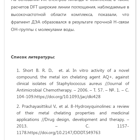
расчетов DFT широкие линии поглощения, наблюдаемые в
высокочастотной области комплекса, показали, что
фрагмент ДЭА образовался в результате прочной Н-связи
ОН-группы с молекулами воды.
Список литературы:
Short B. R. D., et. al. In vitro activity of a novel
compound, the metal ion chelating agent AQ+, against
clinical isolates of Staphylococcus aureus //Journal of
Antimicrobial Chemotherapy. – 2006. –
Т
. 57. – №. 1. –
С
.
104-109.https://doi.org/10.1093/jac/dki428
Prachayasittikul V., et al. 8-Hydroxyquinolines: a review
of their metal chelating properties and medicinal
applications //Drug design, development and therapy. –
2013. –
С
. 1157-
1178.
https://doi.org/10.2147/DDDT.S49763