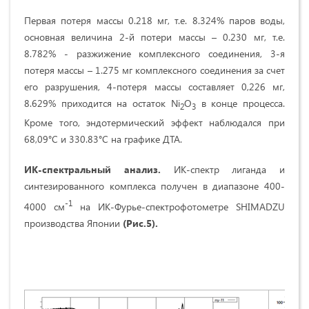
Первая потеря массы 0.218 мг, т.е. 8.324% паров воды,
основная величина 2-й потери массы – 0.230 мг, т.е.
8.782% - разжижение комплексного соединения, 3-я
потеря массы – 1.275 мг комплексного соединения за счет
его разрушения, 4-потеря массы составляет 0,226 мг,
8.629% приходится на остаток Ni
O
в конце процесса.
2
3
Кроме того, эндотермический эффект наблюдался при
68,09°С и 330.83°С на графике ДТА.
ИК-спектральный анализ.
ИК-спектр лиганда и
синтезированного комплекса получен в диапазоне 400-
-1
4000 см
на ИК-Фурье-спектрофотометре SHIMADZU
производства Японии
(Рис.5).