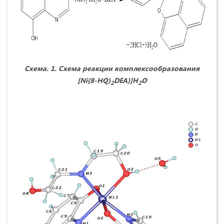
Схема. 1. Схема реакции комплексообразования
[
Ni
(8-
HQ
)
DEA
)]
H
O
2
2