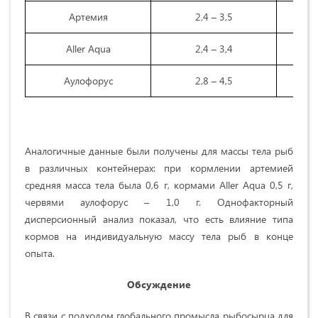
Артемия
2,4 – 3,5
Aller Aqua
2,4 – 3,4
Аулофорус
2,8 – 4,5
Аналогичные данные были получены для массы тела рыб
в различных контейнерах: при кормлении артемией
средняя масса тела была 0,6 г, кормами Aller Aqua 0,5 г,
червями аулофорус – 1,0 г. Однофакторный
дисперсионный анализ показал, что есть влияние типа
кормов на индивидуальную массу тела рыб в конце
опыта.
Обсуждение
В связи с подходом глобального промысла рыбосырца для