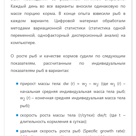
Каждый день во все варианты вносили одинаковую по
массе порцию корма. В конце опыта взвесили рыб в
каждом варианте. Цифровой материал обработали
методами вариационной статистики (статистика одной
переменной, однофакторный дисперсионный анализ) на
компьютере.
О росте рыб и качестве кормов судили по следующим
показателям, рассчитанным по индивидуальным
показателям рыб в вариантах:
прирост массы тела: dw (г) = w
– w
; (где w
(г) –
2
1
1
начальная средняя индивидуальная масса тела рыб;
w
(г) – конечная средняя индивидуальная масса тела
2
рыб);
скорость роста массы тела (г/сутки): dw/t; (где t –
длительность кормления в сутках);
удельная скорость роста рыб (Specific growth rate):