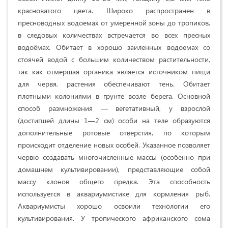
красноватого цвета. Широко распространен в
пресноводных водоемах от умеренной зоны до тропиков,
в следовых количествах встречается во всех пресных
водоёмах. Обитает в хорошо заиленных водоемах со
стоячей водой с большим количеством растительности,
так как отмершая органика является источником пищи
для червя, растения обеспечивают тень. Обитает
плотными колониями в грунте возле берега. Основной
способ размножения — вегетативный, у взрослой
(достигшей длины 1—2 см) особи на теле образуются
дополнительные ротовые отверстия, по которым
происходит отделение новых особей. Указанное позволяет
червю создавать многочисленные массы (особенно при
домашнем культивировании), представляющие собой
массу клонов общего предка. Эта способность
используется в аквариумистике для кормления рыб.
Аквариумисты хорошо освоили технологии его
культивирования. У тропического африканского сома