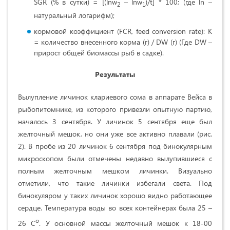
SGR (% в сутки) = [(lnw
– lnw
)/t] * 100; (где ln –
2
1
натуральный логарифм);
кормовой коэффициент (FCR, feed conversion rate): К
= количество внесенного корма (г) / DW (г) (Где DW –
прирост общей биомассы рыб в садке).
Результаты
Вылупление личинок клариевого сома в аппарате Вейса в
рыбопитомнике, из которого привезли опытную партию,
началось 3 сентября. У личинок 5 сентября еще был
желточный мешок, но они уже все активно плавали (рис.
2). В пробе из 20 личинок 6 сентября под бинокулярным
микроскопом были отмечены недавно вылупившиеся с
полным желточным мешком личинки. Визуально
отметили, что такие личинки избегали света. Под
бинокуляром у таких личинок хорошо видно работающее
сердце. Температура воды во всех контейнерах была 25 –
о
26 С
. У основной массы желточный мешок к 18-00