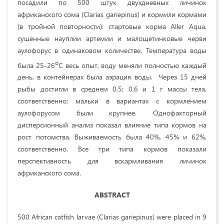
посадили по 500 штук двухдневных личинок
африканского сома (Clarias gariepinus) и кормили кормами
(в тройной повторности): стартовые корма Aller Aqua,
сушенные науплии артемии и малощетинковые черви
аулофорус в одинаковом количестве. Температура воды
о
была 25-26
С весь опыт, воду меняли полностью каждый
день, в контейнерах была аэрация воды. Через 15 дней
рыбы достигли в среднем 0,5; 0,6 и 1 г массы тела,
соответственно; мальки в вариантах с кормлением
аулофорусом были крупнее. Однофакторный
дисперсионный анализ показал влияние типа кормов на
рост потомства. Выживаемость была 40%, 45% и 62%,
соответственно. Все три типа кормов показали
перспективность для вскармливания личинок
африканского сома.
ABSTRACT
500 African catfish larvae (Clarias gariepinus) were placed in 9