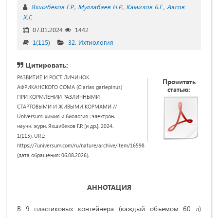
Яхшибеков Г.Р.
Муллабаев Н.Р.
Камилов Б.Г.
Аясов
Х.Г.
07.01.2024
1442
1(115)
32. Ихтиология
Цитировать:
РАЗВИТИЕ И РОСТ ЛИЧИНОК
Прочитать
АФРИКАНСКОГО СОМА (Clarias gariepinus)
статью:
ПРИ КОРМЛЕНИИ РАЗЛИЧНЫМИ
СТАРТОВЫМИ И ЖИВЫМИ КОРМАМИ //
Universum: химия и биология : электрон.
научн. журн. Яхшибеков Г.Р. [и др.]. 2024.
1(115). URL:
https://7universum.com/ru/nature/archive/item/16598
(дата обращения: 06.08.2026).
АННОТАЦИЯ
В 9 пластиковых контейнера (каждый объемом 60 л)