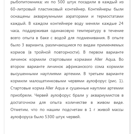
рыбопитомника; их по 500 штук посадили в каждый из
60-литровый пластиковый контейнер. Контейнеры были
оснащены аквариумными аэраторами и термостатами
каждый. В каждом контейнере воду меняли каждые 24
часа, поддерживая одинаковую температуру в течение
всего опыта в баке с водой для подменивания. В опыте
было 3 варианта, различающиеся по видам применяемых
кормов (в тройной повторности). В первом варианте
личинок кормили стартовыми кормами Aller Aqua. Во
втором варианте личинок африканского сома кормили
высушенными науплиями артемии. В третьем варианте
кормили малощетинковыми червями аулофорус (рис. 1).
Стартовые корма Aller Aqua и сушенные науплии артемии
приобрели. Червей аулофорус брали у аквариумистов в
достаточном для опыта количестве в живом виде.
Отметим, что по нашим подсчетам в 1 г живой массы
аулофоруса было 5300 штук червей.