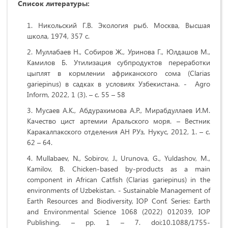
Список литературы:
Никольский Г.В. Экология рыб. Москва, Высшая
школа, 1974, 357 с.
Муллабаев Н., Собиров Ж., Уринова Г., Юлдашов М.,
Камилов Б. Утилизация субпродуктов переработки
цыплят в кормлении африканского сома (Clarias
gariepinus) в садках в условиях Узбекистана. - Agro
Inform, 2022, 1 (3). – с. 55 – 58
Мусаев А.К., Абдурахимова А.Р., Мирабдуллаев И.М.
Качество цист артемии Аральского моря. – Вестник
Каракалпакского отделения АН РУз, Нукус, 2012, 1. – с.
62 – 64.
Mullabaev, N., Sobirov, J., Urunova, G., Yuldashov, M.,
Kamilov, B. Chicken-based by-products as a main
component in African Catfish (Clarias gariepinus) in the
environments of Uzbekistan. - Sustainable Management of
Earth Resources and Biodiversity, IOP Conf. Series: Earth
and Environmental Science 1068 (2022) 012039, IOP
Publishing. – pp. 1 – 7. doi:10.1088/1755-