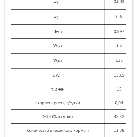
w
, г
0,003
1
w
, г
0,6
2
dw, г
0,597
W
, г
1,5
1
W
, г
135
2
DW, г
133,5
t, дней
15
скорость роста, г/сутки
0,04
SGR (% в сутки)
35,32
Количество внесенного корма, г
11,38