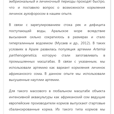
эмбриональный и личиночный периоды проходят быстро,
что и поставило вопрос о возможности кормления
личинок аулофоросом в нашем опыте.
В связи с зарегулированием стока рек и дефицита
поступающей воды, Аральское море вследствие
высыхания сильно сократилось в размерах и стало
гипергалинным водоемом (Мусаев и др., 2012). В таких
условиях в Арале развилась популяция артемии
Artemia
parthenogenetica
, которую стали заготавливать в
промышленных масштабах. В связи с указанным, мы
использовали артемию как вариант кормления личинок
африканского сома. В данном опыте мы использовали
высушенные науплии артемии.
Для такого массового в глобальном масштабе объекта
интенсивной аквакультуры как африканский сом ведущие
европейские производители кормов выпускают стартовые
сбалансированные корма. Из такого типа кормов мы