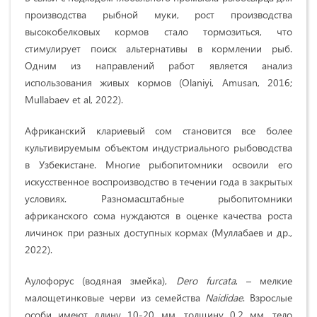
производства рыбной муки, рост производства
высокобелковых кормов стало тормозиться, что
стимулирует поиск альтернативы в кормлении рыб.
Одним из направлений работ является анализ
использования живых кормов (Olaniyi, Amusan, 2016;
Mullabaev et al, 2022).
Африканский клариевый сом становится все более
культивируемым объектом индустриального рыбоводства
в Узбекистане. Многие рыбопитомники освоили его
искусственное воспроизводство в течении года в закрытых
условиях. Разномасштабные рыбопитомники
африканского сома нуждаются в оценке качества роста
личинок при разных доступных кормах (Муллабаев и др.,
2022).
Аулофорус (водяная змейка),
Dero furcata
, – мелкие
малощетинковые черви из семейства
Naididae
. Взрослые
особи имеют длину 10-20 мм, толщину 0,2 мм, тело