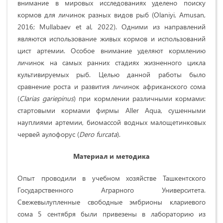
внимание в мировых исследованиях уделено поиску
кормов для личинок разных видов рыб (Olaniyi, Amusan,
2016; Mullabaev et al, 2022). Одними из направлений
являются использование живых кормов и использований
цист артемии. Особое внимание уделяют кормлению
личинок на самых ранних стадиях жизненного цикла
культивируемых рыб. Целью данной работы было
сравнение роста и развития личинок африканского сома
(
Clarias
gariepinus
) при кормлении различными кормами:
стартовыми кормами фирмы Aller Aqua, сушенными
науплиями артемии, биомассой водных малощетинковых
червей аулофорус (
Dero furcata
).
Материал и методика
Опыт проводили в учебном хозяйстве Ташкентского
Государственного Аграрного Университета.
Свежевылупленные свободные эмбрионы клариевого
сома 5 сентября были привезены в лабораторию из