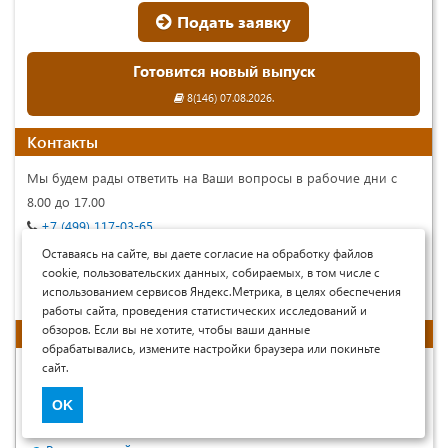
Подать заявку
Готовится новый выпуск
8(146) 07.08.2026.
Контакты
Мы будем рады ответить на Ваши вопросы в рабочие дни с
8.00 до 17.00
+7 (499) 117-03-65
Telegram:
7universum
Оставаясь на сайте, вы даете согласие на обработку файлов
cookie, пользовательских данных, собираемых, в том числе с
+79609483038
использованием сервисов Яндекс.Метрика, в целях обеспечения
nature@7universum.com
работы сайта, проведения статистических исследований и
обзоров. Если вы не хотите, чтобы ваши данные
Читателям
обрабатывались, измените настройки браузера или покиньте
сайт.
Архив выпусков
Статьи по рубрикам
OK
Наши авторы