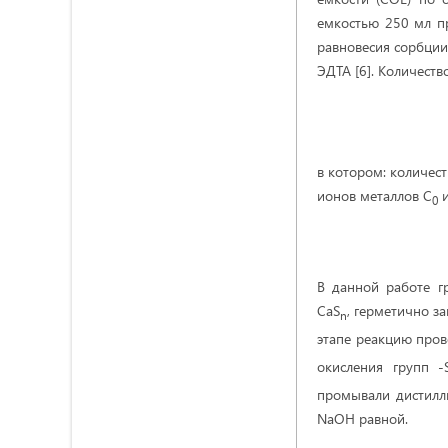
емкостью 250 мл п
равновесия сорбции
ЭДТА [6]. Количеств
в котором: количес
ионов металлов С
и
0
В данной работе г
CaS
, герметично з
n
этапе реакцию про
окисления групп -
промывали дистилл
NaOH равной.