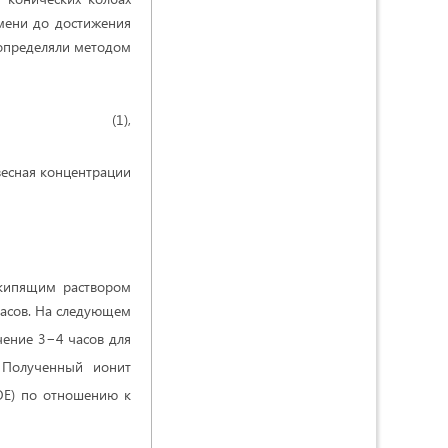
мени до достижения
 определяли методом
),
весная концентрации
 кипящим раствором
часов. На следующем
чение 3−4 часов для
 Полученный ионит
ОЕ) по отношению к