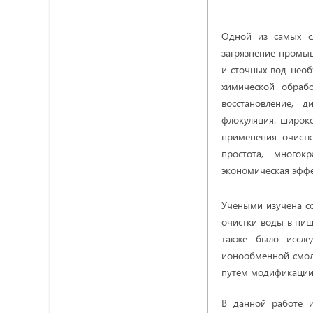
Одной из самых сл
загрязнение промы
и сточных вод нео
химической обрабо
восстановление, 
флокуляция. широк
применения очистк
простота, многок
экономическая эффе
Учеными изучена с
очистки воды в пи
также было иссле
ионообменной смоле
путем модификации 
В данной работе и