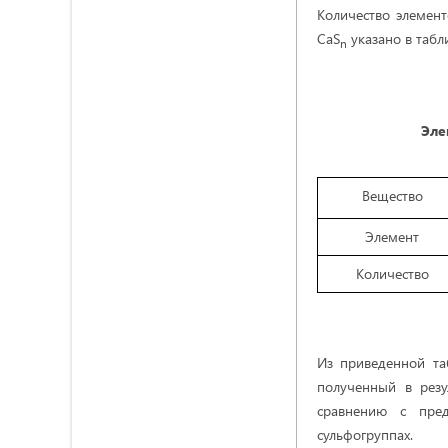
Количество элемен
CaS
указано в табл
n
Эле
Вещество
Элемент
Количество
Из приведенной та
полученный в резу
сравнению с пре
сульфогруппах.