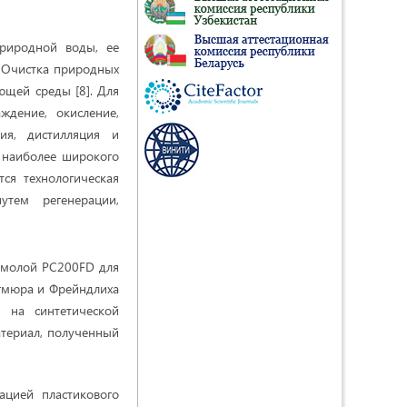
природной воды, ее
 Очистка природных
щей среды [8]. Для
ждение, окисление,
ия, дистилляция и
 наиболее широкого
ся технологическая
утем регенерации,
смолой PC200FD для
гмюра и Фрейндлиха
 на синтетической
атериал, полученный
ацией пластикового