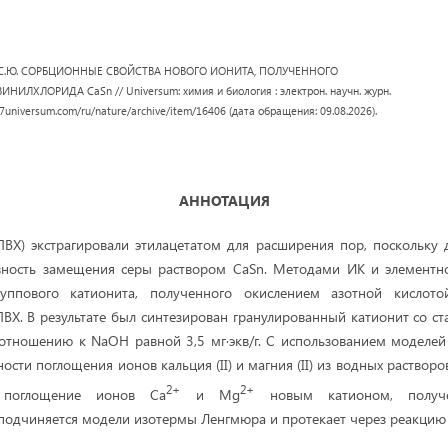
ов С.Ю. СОРБЦИОННЫЕ СВОЙСТВА НОВОГО ИОНИТА, ПОЛУЧЕННОГО
ХЛОРИДА CaSn // Universum: химия и биология : электрон. научн. журн.
//7universum.com/ru/nature/archive/item/16406 (дата обращения: 09.08.2026).
АННОТАЦИЯ
ВХ) экстрагировали этилацетатом для расширения пор, поскольку
ность замещения серы раствором CaSn. Методами ИК и элементно
руппового катионита, полученного окислением азотной кислото
ВХ. В результате был синтезирован гранулированный катионит со с
отношению к NaOH равной 3,5 мг∙экв/г. С использованием моделе
сти поглощения ионов кальция (II) и магния (II) из водных раствор
2+
2+
о поглощение ионов Ca
и Mg
новым катионом, получ
подчиняется модели изотермы Ленгмюра и протекает через реакцию