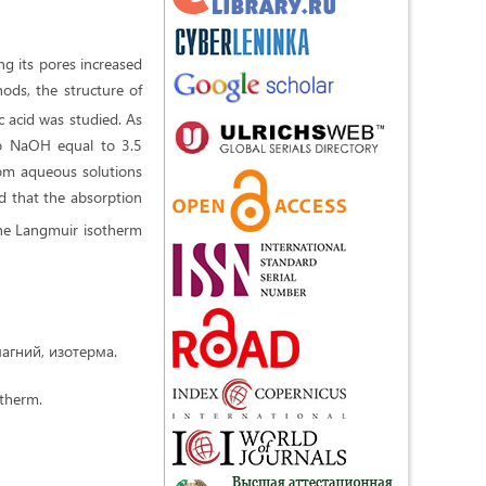
ng its pores increased
ods, the structure of
c acid was studied. As
 to NaOH equal to 3.5
rom aqueous solutions
d that the absorption
the Langmuir isotherm
агний, изотерма.
otherm.