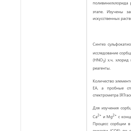
поливинилхлорида 
этапе. Изучены з
искусственных раств
Синтез сульфокати
исследование сорбц
(HNO
) х.ч, хлорид
3
реагенты.
Количество элемент
EA, а пробные сп
спектрометра IRTrac
Для изучения сорб
2+
2+
Са
и Mg
с конц
Процесс сорбции в
емкости (COE) по 