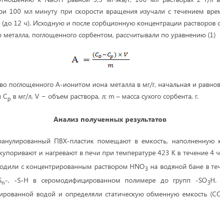
ри 100 мл минуту при скорости вращения изучали с течением вре
 (до 12 ч). Исходную и после сорбционную концентрации растворов
о металла, поглощенного сорбентом, рассчитывали по уравнению (1)
(1
тво поглощенного А-ионитом иона металла в мг/г, начальная и равно
 С
в мг/л, V − объем раствора, л; m – масса сухого сорбента, г.
р
Анализ полученных результатов
ранулированный ПВХ-пластик помещают в емкость, наполненную
акупоривают и нагревают в печи при температуре 423 К в течение 4 
водили с концентрированным раствором HNO
на водяной бане в те
3
S
-, -S-H в серомодифицированном полимере до групп -SO
H.
n
3
ированной водой и определяли статическую обменную емкость (С