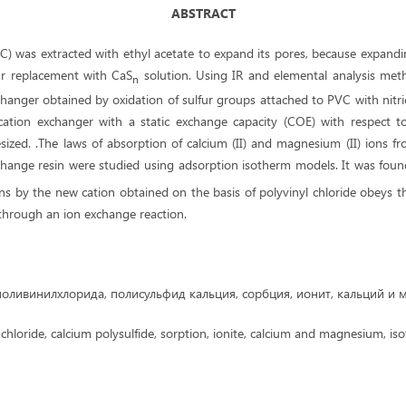
ABSTRACT
VC) was extracted with ethyl acetate to expand its pores, because expandi
fur replacement with CaS
solution. Using IR and elemental analysis meth
n
hanger obtained by oxidation of sulfur groups attached to PVC with nitri
 cation exchanger with a static exchange capacity (COE) with respect
ized. .The laws of absorption of calcium (II) and magnesium (II) ions f
xchange resin were studied using adsorption isotherm models. It was foun
ns by the new cation obtained on the basis of polyvinyl chloride obeys 
hrough an ion exchange reaction.
оливинилхлорида, полисульфид кальция, сорбция, ионит, кальций и м
chloride, calcium polysulfide, sorption, ionite, calcium and magnesium, is