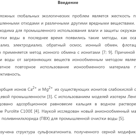
Введение
ожных глобальных экологических проблем является жесткость 
шленными отходами и различными другими вредными веществами.
бходима для промышленного использования влаги и защиты окружаю
тки воды в последнее время появились такие методы, как оса
диализ, электродиализ, обратный осмос, ионный обмен, флотац
о применяется метод ионного обмена с ионитами [7; 9]. Причиной
и воды от загрязняющих веществ ионообменным методом являет
ратное повторное использование ионообменного материала п
ктивность.
2+
2+
орбция ионов Ca
и Mg
из существующих ионитов слабокислой 
щевой промышленности [3]. С использованием моделей изотерм Лен
довано адсорбционное равновесие кальция в водном растворе
 Purolite C100E [4]. Наукой исследован новый анионообменный м
поливинилхлорида (ПВХ) для промышленной очистки воды [5].
зучена структура сульфокатионита, полученного серной модифик