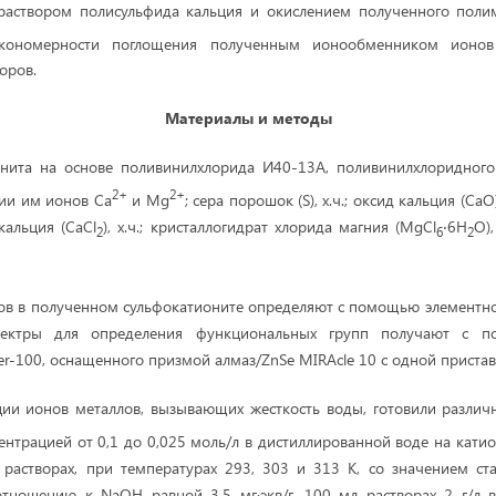
раствором полисульфида кальция и окислением полученного пол
акономерности поглощения полученным ионообменником ионо
оров.
Материалы и методы
онита на основе поливинилхлорида И40-13А, поливинилхлоридного 
2+
2+
ии им ионов Ca
и Mg
; сера порошок (S), х.ч.; оксид кальция (СаО)
 кальция (CaCl
), х.ч.; кристаллогидрат хлорида магния (MgCl
‧6H
O)
2
6
2
ов в полученном сульфокатионите определяют с помощью элементно
ектры для определения функциональных групп получают с 
er-100, оснащенного призмой алмаз/ZnSe MIRAcle 10 с одной пристав
ции ионов металлов, вызывающих жесткость воды, готовили различ
ентрацией от 0,1 до 0,025 моль/л в дистиллированной воде на катио
 растворах, при температурах 293, 303 и 313 К, со значением ст
отношению к NaOH равной 3,5 мг∙экв/г, 100 мл растворах 2 г/л в