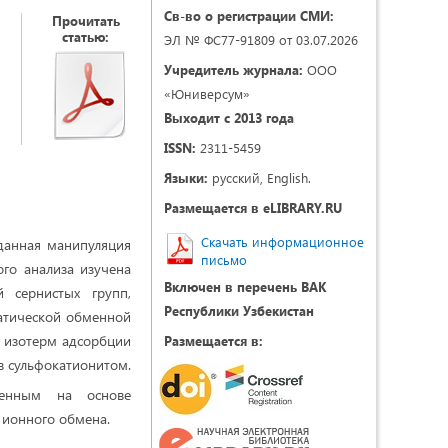
Св-во о регистрации СМИ:
Прочитать
статью:
ЭЛ № ФС77-91809 от 03.07.2026
Учредитель журнала:
ООО
«Юниверсум»
Выходит с 2013 года
ISSN:
2311-5459
Языки:
русский, English.
Размещается в eLIBRARY.RU
Скачать информационное
 данная манипуляция
письмо
го анализа изучена
Включен в перечень ВАК
й сернистых групп,
Республики Узбекистан
татической обменной
й изотерм адсорбции
Размещается в:
ов сульфокатионитом.
енным на основе
 ионного обмена.