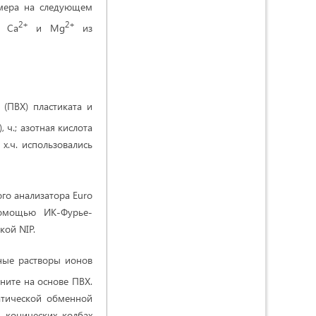
имера на следующем
2+
2+
в Ca
и Mg
из
(ПВХ) пластиката и
, ч.; азотная кислота
, х.ч. использовались
го анализатора Euro
помощью ИК-Фурье-
кой NIP.
ные растворы ионов
ните на основе ПВХ.
атической обменной
 конических колбах