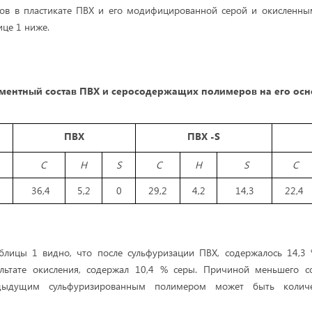
тов в пластикате ПВХ и его модифицированной серой и окисленны
ице 1 ниже.
ментный состав ПВХ и серосодержащих полимеров на его осн
ПВХ
ПВХ -S
C
H
S
C
H
S
C
36,4
5,2
0
29,2
4,2
14,3
22,4
блицы 1 видно, что после сульфуризации ПВХ, содержалось 14,3 
льтате окисления, содержал 10,4 % серы. Причиной меньшего 
дыдущим сульфуризированным полимером может быть количе