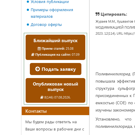
Условия публикации
Примеры оформления
Цитировать:
материалов
Жураев М.М., Хушвакт
Договор оферты
МОДИФИКАЦИЕЙ ПОЛИВИНИЛ
2023. 12(114). URL: https:
Ближайший выпуск
Прием статей:
25.08
Публикация на сайте:
07.09
Подать заявку
Поливинилхлорид (П
повышала эффектив
Опубликован новый
структура сульфог
выпуск
присоединенных к П
8(146) 07.08.2026.
емкостью (СОЕ) по 
изучены закономерно
Контакты
Установлено, чт
Мы будем рады ответить на
поливинилхлорида, 
Ваши вопросы в рабочие дни с