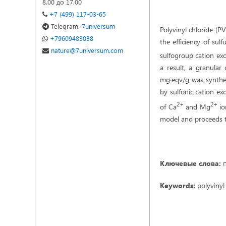
8.00 до 17.00
+7 (499) 117-03-65
Telegram:
7universum
Polyvinyl chloride (P
+79609483038
the efficiency of sul
nature@7universum.com
sulfogroup cation exc
a result, a granular
mg∙eqv/g was synthes
by sulfonic cation e
2+
2+
of Ca
and Mg
io
model and proceeds t
Ключевые слова:
п
Keywords:
polyvinyl 