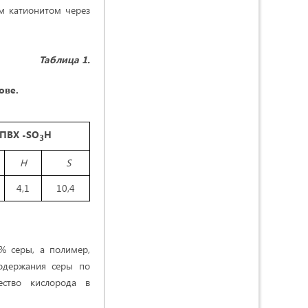
м катионитом через
Таблица 1.
ове.
ПВХ -SO
H
3
H
S
4,1
10,4
% серы, а полимер,
содержания серы по
ство кислорода в