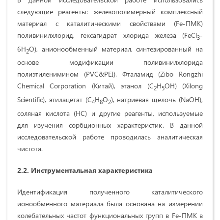
следующие реагенты: железополимерный комплексный
материал с каталитическими свойствами (Fe-ПМК)
поливинилхлорид, гексагидрат хлорида железа (FeCl
-
3
6H
O), анионообменный материал, синтезированный на
2
основе модификации поливинилхлорида
полиэтиленимином (PVC&PEI). Фталамид (Zibo Rongzhi
Chemical Corporation (Китай), этанол (C
H
OH) (Xilong
2
5
Scientific), этилацетат (C
H
O
), натриевая щелочь (NaOH),
4
8
2
соляная кислота (НС) и другие реагенты, используемые
для изучения сорбционных характеристик. В данной
исследовательской работе проводилась аналитическая
чистота.
2.2. Инструментальная характеристика
Идентификация полученного каталитического
ионообменного материала была основана на измерении
колебательных частот функциональных групп в Fe-ПМК в