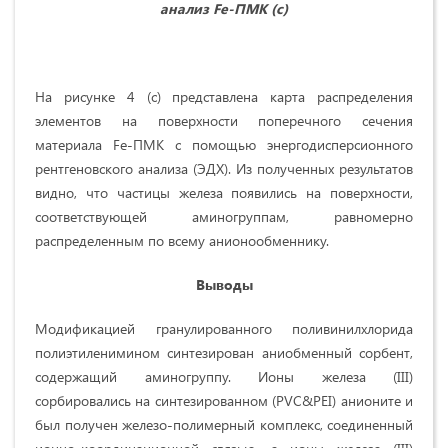
анализ F
e
-ПМК (
c
)
На рисунке 4 (c) представлена карта распределения
элементов на поверхности поперечного сечения
материала Fe-ПМК с помощью энергодисперсионного
рентгеновского анализа (ЭДХ). Из полученных результатов
видно, что частицы железа появились на поверхности,
соответствующей аминогруппам, равномерно
распределенным по всему анионообменнику.
Выводы
Модификацией гранулированного поливинилхлорида
полиэтиленимином синтезирован аниобменный сорбент,
содержащий аминогруппу. Ионы железа (III)
сорбировались на синтезированном (PVC&PEI) анионите и
был получен железо-полимерный комплекс, соединенный