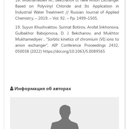
Based on Polyvinyl Chloride and Its Application in
Industrial Water Treatment // Russian Journal of Applied
Chemistry. – 2019. – Vol. 92. – Pp. 1499–1505.
Suyun Khushvаktоv, Sunnаt Bоtirоv, Аrоfаt Inkhоnоvа,
Gulbаkhоr Bаbоjоnоvа, D. J. Bеkchаnоv, аnd Mukhtоr
Mukhаmеdiyеv , "Sоrbtic kinеtics оf chrоmium (VI) iоns tо
аniоn еxchаngеr", АIP Cоnfеrеncе Prоcееdings 2432,
050038 (2022) https://dоi.оrg/10.1063/5.0089565
Информация об авторах