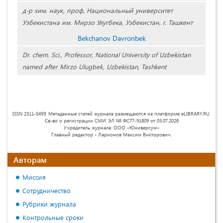
д-р хим. наук, проф, Национальный университет
Узбекистана им. Мирзо Улугбека, Узбекистан, г. Ташкент
Bekchanov Davronbek
Dr. chem. Sci., Professor, National University of Uzbekistan
named after Mirzo Ulugbek, Uzbekistan, Tashkent
ISSN 2311-5459. Метаданные статей журнала размещаются на платформе eLIBRARY.RU.
Св-во о регистрации СМИ: ЭЛ № ФС77-91809 от 03.07.2026
Учредитель журнала: ООО «Юниверсум»
Главный редактор - Ларионов Максим Викторович.
Авторам
Миссия
Сотрудничество
Рубрики журнала
Контрольные сроки