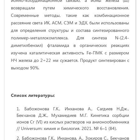
ионно-координационной связью, а ионы железа (III)
возвращали путем химического восстановления.
Современные методы, такие как комбинационное
рассеяние света ИК, АСМ, СЭМ и ЭДХ, были использованы
для определения структуры и состава синтезированного
полимер-металлокомплекса. Для синтеза N-(2,4-
диметилбензил) фталамида в органических реакциях
изучена каталитическая активность Fe-ПМК с размером
НЧ железа до 2÷22 нм сужается. Продукт синтезирован с
выходом 90%.
Список литературы:
Бабожонова Г.К., Инханова А., Сагдиев Н.Дж.,
Бекчанов Д.Ж., Мухамедиев М.Г. Кинетика сорбции
ионов Сr (VI) из кислых растворов на анионообменника
// Universum: химия и биология. 2021. № 6–1 (84).
Бабожонова Г.К., Инханова, А., Зокиров С., Бекчанов