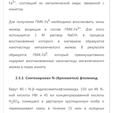
3
+
Fe
, состоящий из металлической меди, связанной с
ионитом.
0
Для получения ПМК-Fe
необходимо восстановить ионы
3
+
железа, входящие в состав ПМК-Fe
. Для этого
используется 1 М раствор NaOH, в процессе
восстановления которого в материале образуются
наночастицы металлического железа. В результате
0
образуется ПМК-Fe
, который преимущественно
содержит восстановленные наночастицы металлического
железа в порах ионита.
2.3.2.
Синтезирован N-(бромметил) фталимид
Берут 80 г N-β-гидроксиметилфталимида, 150 мл 48 %-
ной кислоты HBr и 45 мл концентрированной кислоты
H
SO
, помещают в двугорлую круглодонную колбу и
2
4
перемешивают смесь в течение 15 мин в холодных