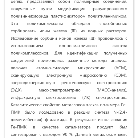
цепях, представляют собой полимерные соединения,
полученные путем модификации гранулированного
поливинилхлорида пластификатором полиэтиленимином.
Эти поликомплексоны обладают способностью
сорбировать ионы железа (III) из водных растворов.
Исследование сорбции ионов железа (III) проводилось с
использованием ионно-матричного синтеза
поликомплексонов. Для идентификации полученных
соединений применялись различные методы анализа,
включая атомно-силовую микроскопию (АСМ),
сканирующую электронную микроскопию (СЭМ),
энергодисперсионную рентгеновскую спектроскопию
(ЭДХ), масс-спектрометрию (МАСС-анализ),
инфракрасную спектроскопию (ИК) спектроскопию.
Каталитическое свойство металлокомплекса полимера Fe-
ПМК было исследовано в реакции синтеза N-(2,4-
диметилбензил) фталамида. В результате использования
Fe-ПМК в качестве катализатора продукт был
синтезирован с выходом 90 %. Данный металлокомплекс