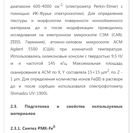
-1
диапазоне 600-4000 см
(спектрометр Perkin-Elmer) с
помощью ИК-Фурье спектроскопии). Для определения
текстуры и морфологии поверхности ионообменного
материала до и после модификации проводились
исследования на электронном микроскопе СЭМ (CARL
ZEISS, Германия), атомно-силовом микроскопе ACM
Agilent 5500 (США) при комнатной температуре.
Использовались силиконовые консоли с твердостью 9,5 Н/
м и частотой 145 кГц. Максимальная площадь
2
сканирования в АСМ по X, Y составляла 15×15 μm
, по Z -
1 μm. Для определения количества ионов Fe(III) в растворе
до и после сорбции использовался спектрофотометр
Shimadzu UV-1900i.
2.3. Подготовка и свойства используемых
материалов
0
2.3.1. Синтез PM
K
-
Fe