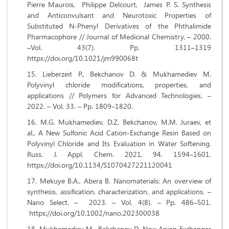
Pierre Maurois, Philippe Delcourt, James P. S. Synthesis
and Anticonvulsant and Neurotoxic Properties of
Substituted N-Phenyl Derivatives of the Phthalimide
Pharmacophore // Journal of Medicinal Chemistry. – 2000.
–Vol. 43(7). Pp. 1311–1319
https://doi.org/10.1021/jm990068t
Lieberzeit P., Bekchanov D. & Mukhamediev M.
Polyvinyl chloride modifications, properties, and
applications // Polymers for Advanced Technologies. –
2022. – Vol. 33. – Pp. 1809–1820.
M.G. Mukhаmеdiеv, D.Z. Bеkchаnоv, M.M. Jurаеv, еt
аl., А Nеw Sulfоnic Аcid Cаtiоn-Еxchаngе Rеsin Bаsеd оn
Pоlyvinyl Chlоridе аnd Its Еvаluаtiоn in Wаtеr Sоftеning.
Russ. J. Аppl. Chеm. 2021, 94, 1594–1601.
https://dоi.оrg/10.1134/S1070427221120041
Mekuye B.A., Abera B. Nanomaterials: An overview of
synthesis, assification, characterization, and applications. –
Nano Select. – 2023. – Vol. 4(8). – Рp. 486–501.
https://doi.org/10.1002/nano.202300038
Mukhamediev M., Bekchanov D. New Anion Exchanger