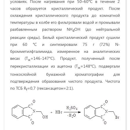
условиях. После нагревания при 50–60°С в течение 2
часов образуется кристаллический продукт. После
охлаждения кристаллического продукта до комнатной
температуры в колбе его фильтровали водой и промывали
разбавленным раствором NH
OH (до нейтральной
4
реакции среды). Белый кристаллический продукт сушили
при 60 °С и синтезировали 75 г (72%) N-
бромметилфталимида, измеренное на аналитических
весах (Т
=146-147°С). Продукт, полученный после
ж
перекристаллизации из ацетона (Т
=148°С), подвергали
ж
тонкослойной бумажной хроматографии для
подтверждения образования чистого продукта. Чистота
по ТСБ R
=0,7 (гексан:ацетон=2:1).
f