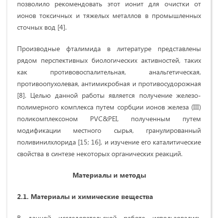
позволило рекомендовать этот ионит для очистки от
ионов токсичных и тяжелых металлов в промышленных
сточных вод [4].
Производные фталимида в литературе представлены
рядом перспективных биологических активностей, таких
как противовоспалительная, анальгетическая,
противоопухолевая, антимикробная и противосудорожная
[8]. Целью данной работы является получение железо-
полимерного комплекса путем сорбции ионов железа (III)
поликомплексоном PVC&PEI, полученным путем
модификации местного сырья, гранулированный
поливинилхлорида [15; 16], и изучение его каталитические
свойства в синтезе некоторых органических реакций.
Материалы и методы
2.1. Материалы и химические вещества
В данной исследовательской работе использовались