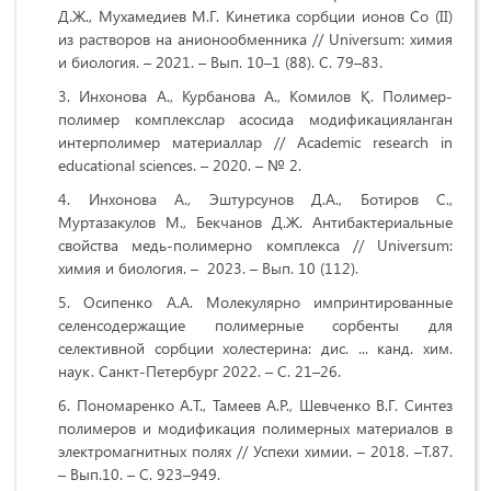
Д.Ж., Мухамедиев М.Г. Кинетика сорбции ионов Cо (II)
из растворов на анионообменника // Universum: химия
и биология. – 2021. – Вып. 10–1 (88). С. 79–83.
Инхонова А., Курбанова А., Комилов Қ. Полимер-
полимер комплекслар асосида модификацияланган
интерполимер материаллар // Academic research in
educational sciences. – 2020. – № 2.
Инхонова А., Эштурсунов Д.А., Ботиров С.,
Муртазакулов М., Бекчанов Д.Ж. Aнтибактериальные
свойства медь-полимерно комплекса // Universum:
химия и биология. – 2023. – Вып. 10 (112).
Осипенко А.А. Молекулярно импринтированные
селенсодержащие полимерные сорбенты для
селективной сорбции холестерина: дис. ... канд. хим.
наук. Санкт-Петербург 2022. – С. 21–26.
Пономаренко А.Т., Тамеев А.Р., Шевченко В.Г. Синтез
полимеров и модификация полимерных материалов в
электромагнитных полях // Успехи химии. – 2018. –Т.87.
– Вып.10. – С. 923–949.