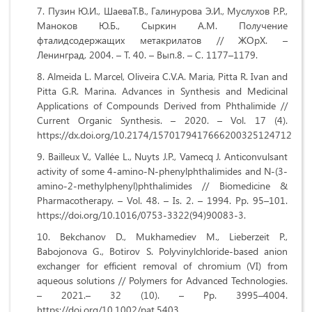
Пузин Ю.И., ШаеваТ.В., Галинурова Э.И., Муслухов Р.Р.,
Маноков Ю.Б., Сыркин А.М. Получение
фталидсодержащих метакрилатов // ЖОрХ. –
Ленинград, 2004. – Т. 40. – Вып.8. – C. 1177–1179.
Almeida L. Marcel, Oliveira C.V.A. Maria, Pitta R. Ivan and
Pitta G.R. Marina. Advances in Synthesis and Medicinal
Applications of Compounds Derived from Phthalimide //
Current Organic Synthesis. – 2020. – Vol. 17 (4).
https://dx.doi.org/10.2174/1570179417666200325124712
Bailleux V., Vallée L., Nuyts J.P., Vamecq J. Anticonvulsant
activity of some 4-amino-N-phenylphthalimides and N-(3-
amino-2-methylphenyl)phthalimides // Biomedicine &
Pharmacotherapy. – Vol. 48. – Is. 2. – 1994. Pp. 95–101.
https://doi.org/10.1016/0753-3322(94)90083-3.
Bekchanov D., Mukhamediev M., Lieberzeit P.,
Babojonova G., Botirov S. Polyvinylсhloride‐based anion
exchanger for efficient removal of chromium (VI) from
aqueous solutions // Polymers for Advanced Technologies.
– 2021.– 32 (10). – Pp. 3995–4004.
https://doi.org/10.1002/pat.5403