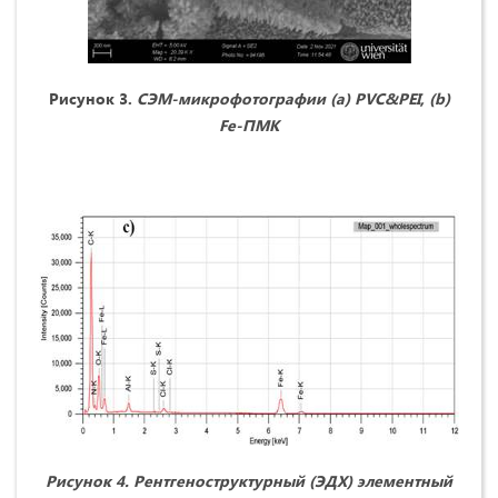
Рисунок 3.
СЭМ-микрофотографии (а)
PVC
&
PEI
, (
b
)
F
e
-ПМК
Рисунок 4. Рентгеноструктурный (ЭДХ) элементный