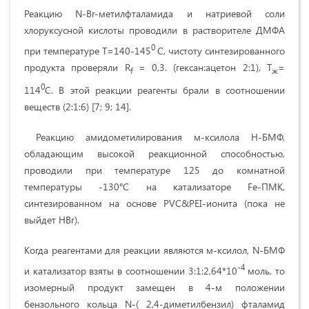
Реакцию N-Br-метилфталaмида и натриевой соли
хлоруксусной кислоты проводили в растворителе ДМФА
0
при температуре Т=140-145
С, чистоту синтезированного
продукта проверяли R
= 0,3. (гексан:ацетон 2:1), Т
=
f
ж
0
114
С. В этой реакции реагенты брали в соотношении
веществ (2:1:6) [7; 9; 14].
Реакцию амидометилирования м-ксилола Н-БМФ,
обладающим высокой реакционной способностью,
проводили при температуре 125 до комнатной
температуры -130°С на катализаторе Fe-ПМК,
синтезированном на основе PVC&PEI-ионита (пока не
выйдет HBr).
Когда реагентами для реакции являются м-ксилол, N-БМФ
-4
и катализатор взяты в соотношении 3:1:2,64*10
моль, то
изомерный продукт замещен в 4-м положении
бензольного кольца N-( 2,4-диметилбензил) фталaмид