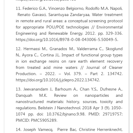
Federico G.A., Vincenzo Belgiorno, Rodolfo M.A. Napoli,
Renato Gavasci, Sarantuyaa Zandaryaa, Water treatment
in remote and rural areas: a conceptual screening protocol
for appropriate POU/POE technologies // Environmental
Engineering and Renewable Energy. 2012. pp. 329-336.
https://doi.org/10.1016/B978-0-08-043006-5.50049-5.
Hermassi M., Granados M., Valderrama C., Skoglund
N., Ayora C., Cortina J.L. Impact of functional group types
in ion exchange resins on rare earth element recovery
from treated acid mine waters // Journal of Cleaner
Production. – 2022. – Vol. 379. – Part 2. 134742.
https://doi.org/10.1016/j.jclepro.2022.134742.
Jeevanandam J., Barhoum A., Chan Y.S., Dufresne A.,
Danquah M.K. Review on nanoparticles and
nanostructured materials: history, sources, toxicity and
regulations. Beilstein J Nanotechnol. 2018 Apr 3 (9). 1050-
1074 pp. doi: 10.3762/bjnano.9.98. PMID: 29719757;
PMCID: PMC5905289.
Joseph Vamecq, Pierre Bac, Christine Herrenknecht,