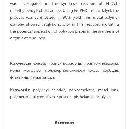
was investigated in the synthesis reaction of N-(2,4-
dimethylbenzyl) phthalamide. Using Fe-PMC as a catalyst, the
product was synthesized in 90% yield. This metal-polymer
complex showed catalytic activity in this reaction, indicating
the potential application of poly-complexes in the synthesis of
organic compounds.
Ключевые слова:
поливинилхлорид, поликомплексоны,
ионы металлов, полимер-металлокомплексы, сорбция,
фталамид, катализаторы
.
Keywords:
polyvinyl chloride, polycomplexes, metal ions,
polymer-metal complexes, sorption, phthalamid, catalysts.
Введение