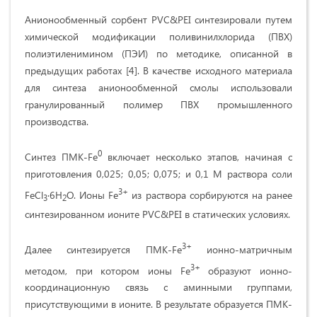
Анионообменный сорбент PVC&PEI синтезировали путем
химической модификации поливинилхлорида (ПВХ)
полиэтиленимином (ПЭИ) по методике, описанной в
предыдущих работах [4]. В качестве исходного материала
для синтеза анионообменной смолы использовали
гранулированный полимер ПВХ промышленного
производства.
0
Синтез ПМК-Fe
включает несколько этапов, начиная с
приготовления 0,025; 0,05; 0,075; и 0,1 М раствора соли
3
+
FeCl
∙6H
O. Ионы Fe
из раствора сорбируются на ранее
3
2
синтезированном ионите PVC&PEI в статических условиях.
3
+
Далее синтезируется ПМК-Fe
ионно-матричным
3
+
методом, при котором ионы Fe
образуют ионно-
координационную связь с аминными группами,
присутствующими в ионите. В результате образуется ПМК-