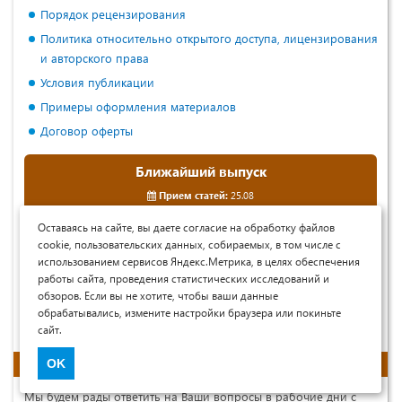
Порядок рецензирования
Политика относительно открытого доступа, лицензирования
и авторского права
Условия публикации
Примеры оформления материалов
Договор оферты
Ближайший выпуск
Прием статей:
25.08
Публикация на сайте:
07.09
Оставаясь на сайте, вы даете согласие на обработку файлов
cookie, пользовательских данных, собираемых, в том числе с
Подать заявку
использованием сервисов Яндекс.Метрика, в целях обеспечения
работы сайта, проведения статистических исследований и
обзоров. Если вы не хотите, чтобы ваши данные
Готовится новый выпуск
обрабатывались, измените настройки браузера или покиньте
8(146) 07.08.2026.
сайт.
Контакты
OK
Мы будем рады ответить на Ваши вопросы в рабочие дни с