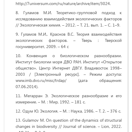
http://7universum.com/ru/nature/archive/item/3024.
Гуламов М.И. Теоретико-групповой подход к
исследованию взаимодействия экологических факторов
// Экологическая химия. – 2012. – Т. 21, вып. 1. – С. 1–9.
Гуламов М.И., Краснов В.С. Теория взаимодействия
экологических факторов. – Тверь : Тверской
госуниверситет, 2009. – 64 с
Конвенция о биологическом разнообразии.
Институт биологии моря ДВО РАН. Институт «Открытое
общество». Центр Интернет ДВГУ. Владивосток 1998–
2003 / [Электронный ресурс]. – Режим доступа:
www.imb.dvo.ru/misc/trdap/ (дата обращения:
07.06.2014).
Мегарран Э. Экологическое разнообразие и его
измерение. – М. : Мир, 1992. – 181 с.
Одум Ю. Экология. – М. : Наука, 1986. – Т. 2. – 376 с.
Gulamov M. On question of the dynamics of structural
changes in biodiversity // Journal of science. – Lion, 2022.