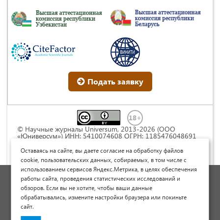
Подать заявку
© Научные журналы Universum, 2013-2026 (ООО
«Юниверсум») ИНН: 5410074608 ОГРН: 1185476048691
Это произведение доступно по
лицензии Creative
Commons « Attribution» («Атрибуция») 4.0
Оставаясь на сайте, вы даете согласие на обработку файлов
Непортированная
.
cookie, пользовательских данных, собираемых, в том числе с
использованием сервисов Яндекс.Метрика, в целях обеспечения
Политика обработки персональных данных
работы сайта, проведения статистических исследований и
обзоров. Если вы не хотите, чтобы ваши данные
Договор оферты
обрабатывались, измените настройки браузера или покиньте
Опубликовать научную статью
сайт.
Сайт научных статей и публикаций