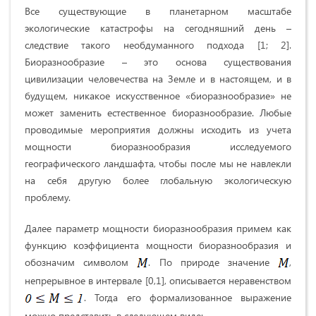
Все существующие в планетарном масштабе
экологические катастрофы на сегодняшний день –
следствие такого необдуманного подхода [1; 2].
Биоразнообразие – это основа существования
цивилизации человечества на Земле и в настоящем, и в
будущем, никакое искусственное «биоразнообразие» не
может заменить естественное биоразнообразие. Любые
проводимые мероприятия должны исходить из учета
мощности биоразнообразия исследуемого
географического ландшафта, чтобы после мы не навлекли
на себя другую более глобальную экологическую
проблему.
Далее параметр мощности биоразнообразия примем как
функцию коэффициента мощности биоразнообразия и
обозначим символом
. По природе значение
,
непрерывное в интервале [0,1], описывается неравенством
. Тогда его формализованное выражение
можно представить в следующем виде: