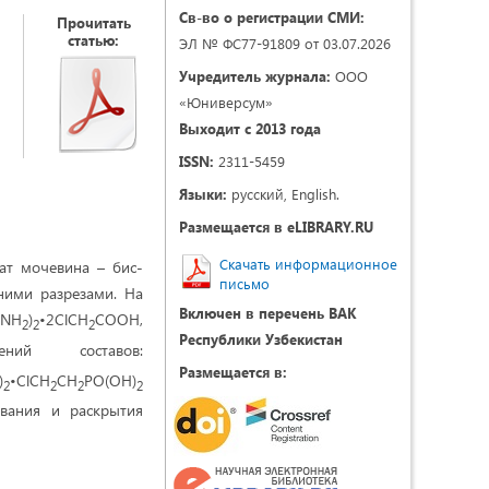
Св-во о регистрации СМИ:
Прочитать
статью:
ЭЛ № ФС77-91809 от 03.07.2026
Учредитель журнала:
ООО
«Юниверсум»
Выходит с 2013 года
ISSN:
2311-5459
Языки:
русский, English.
Размещается в eLIBRARY.RU
Скачать информационное
ат мочевина – бис-
письмо
ними разрезами. На
Включен в перечень ВАК
(NH
)
•2ClCH
COOH,
2
2
2
Республики Узбекистан
й составов:
Размещается в:
)
•ClCH
CH
PO(OH)
2
2
2
2
вания и раскрытия