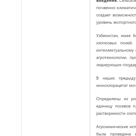
Введение.
Сельское
почвенно-климатиче
создает возможност
уровень экспортног
Узбекистан, имея 
хлопковых полей,
интеллектуальному 
агротехнологии, пр
лидирующих государс
В наших предыдущ
монохлорацетат моч
Определены их ро
единицу посевов п
растворимости соотв
Агрохимические ис
была проведена 