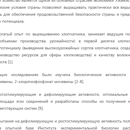
 хозяйство является одной из основных отраслей экономики Узбекис
ские условия страны позволяют выращивать практически все виды 
ь для обеспечения продовольственной безопасности страны и пре
о потенциала.
богатый опыт по выращиванию хлопчатника, занимает ведущие п
 объемам производства, урожайности) в первой десятке хлопк
потенциалу (выведение высокоурожайных сортов хлопчатника, соз
оизводство ресурсов для сферы хлопководства) и качеству волок
тв [1].
их исследованиях было изучена биологические активности
евины, 2-хлорэтилфосфонат мочевины [2-8].
стостимулирующие и дефолиирующие активности, оптимальные
лощади этих соединений и разработаны способы их получения 
етствующих систем [9].
пытания на дефолиирующую и ростостимулирующую активность пол
в опытной базе Института экспериментальной биологии ра