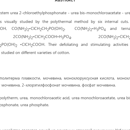
e system urea 2-chloroethylphosphonate - urea bis-monochloroacetate - u
 visually studied by the polythermal method by six internal cuts. Cr
OH, CO(NH
)
•ClCH
CH
PO(OH)
, CO(NH
)
•H
PO
and terna
2
2
2
2
2
2
2
3
4
s: 2CO(NH
)
•ClCH
COOH•H
PO
, 2CO(NH
)
•ClCH
2
2
2
3
4
2
2
PO(OH)
•ClCH
COOH. Their defoliating and stimulating activitie
2
2
2
studied on different varieties of cotton.
политерма плавкости, мочевина, монохлоруксусная кислота, монох
 мочевина, 2-хлорэтилфосфонат мочевина, фосфат мочевина.
y polytherm, urea, monochloroacetic acid, urea monochloroacetate, urea b
osphonate, urea phosphate.