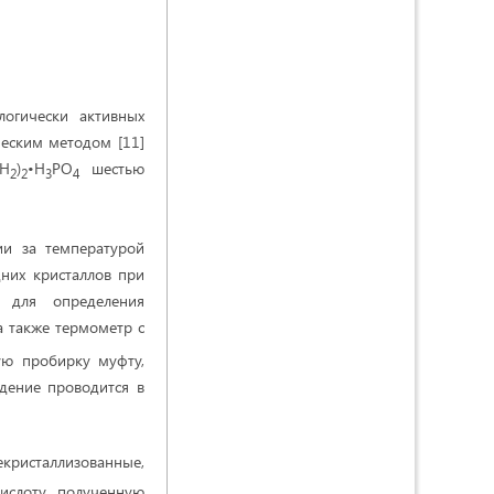
огически активных
еским методом [11]
H
)
•H
PO
шестью
2
2
3
4
ии за температурой
них кристаллов при
 для определения
а также термометр с
ю пробирку муфту,
дение проводится в
исталлизованные,
ислоту, полученную