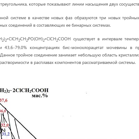
треугольника, которые показывают линии насыщения двух сосущест
нной системе в качестве новых фаз образуются три новых тройны
ых соединений в составляющих ее бинарных системах.
H
)
•ClCH
CH
PO(OH)
•ClCH
COOH существует в интервале темпера
2
2
2
2
2
2
ри 43,6-79,0% концентрациях бис-монохлорацетат мочевины в п
Данное тройное соединение занимает небольшую область кристалли
растворимости в расплавах компонентов рассматриваемой системы.