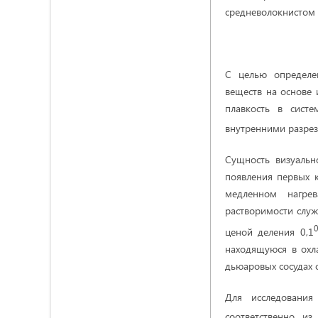
средневолокнистом 
С целью определе
веществ на основе
плавкость в сист
внутренними разреза
Сущность визуальн
появления первых 
медленном нагре
растворимости служ
0
ценой деления 0,1
находящуюся в охл
дьюаровых сосудах 
Для исследования
соответственно, из