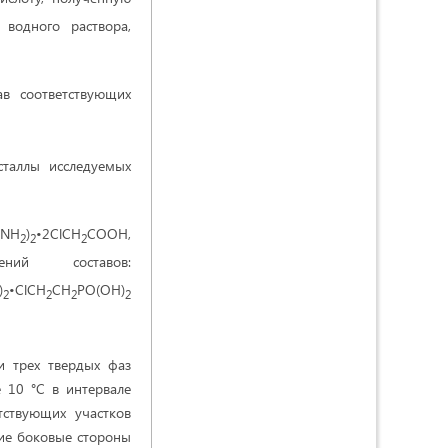
водного раствора,
в соответствующих
сталлы исследуемых
(NH
)
•2ClCH
COOH,
2
2
2
й составов:
)
•ClCH
CH
PO(OH)
2
2
2
2
и трех твердых фаз
 10 °С в интервале
тствующих участков
ие боковые стороны