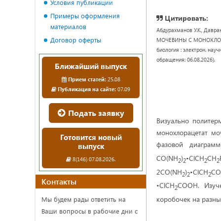
Условия публикации
Примеры оформления
Цитировать:
материалов
Абдурахманов У.К., Дав
Договор оферты
МОЧЕВИНЫ С МОНОХЛОРУ
биология : электрон. научн
обращения: 06.08.2026).
Ближайший выпуск
Прием статей:
25.08
Публикация на сайте:
07.09
Подать заявку
Визуально политер
монохлорацетат мо
Готовится новый
фазовой диаграмм
выпуск
CO(NH
)
•ClCH
CH
8(146) 07.08.2026.
2
2
2
2
2CO(NH
)
•ClCH
CO
2
2
2
Контакты
•ClCH
COOH. Изуче
2
коробочек на разны
Мы будем рады ответить на
Ваши вопросы в рабочие дни с