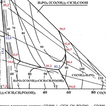
терма плавкости системы
CO
(
NH
)
•
ClCH
CH
PO
(
OH
)
–
CO
(
NH