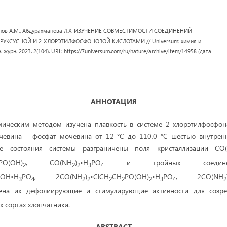
ранов А.М., Абдурахманова Л.Х. ИЗУЧЕНИЕ СОВМЕСТИМОСТИ СОЕДИНЕНИЙ
КСУСНОЙ И 2-ХЛОРЭТИЛФОСФОНОВОЙ КИСЛОТАМИ // Universum: химия и
. журн. 2023. 2(104). URL: https://7universum.com/ru/nature/archive/item/14958 (дата
АННОТАЦИЯ
мическим методом изучена плавкость в системе 2-хлорэтилфосфон
чевина – фосфат мочевина от 12 °С до 110,0 °С шестью внутрен
е состояния системы разграничены поля кристаллизации CO
PO(OH)
, CO(NH
)
•H
PO
и тройных соединени
2
2
2
3
4
OH•H
PO
, 2CO(NH
)
•ClCH
CH
PO(OH)
•H
PO
, 2CO(NH
3
4
2
2
2
2
2
3
4
2
на их дефолиирующие и стимулирующие активности для созре
х сортах хлопчатника.
ABSTRACT