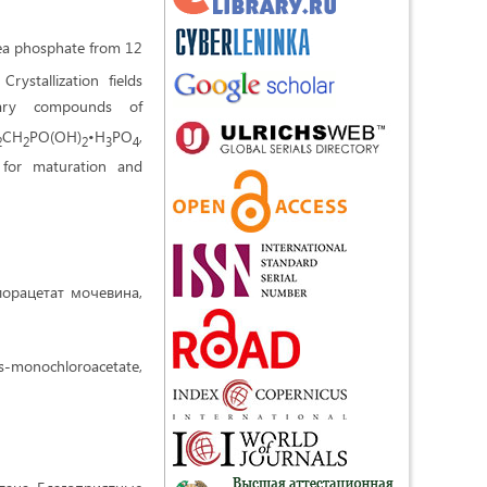
rea phosphate from 12
ystallization fields
ry compounds of
CH
PO(OH)
•H
PO
,
2
2
2
3
4
s for maturation and
лорацетат мочевина,
is-monochloroacetate,