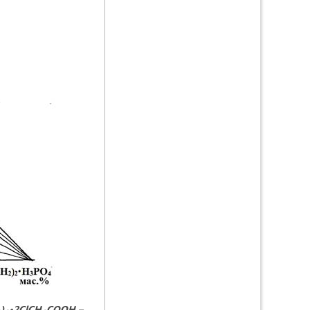
)
•2
ClCH
COOH
–