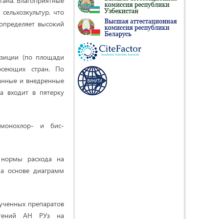
тана. Благоприятные
сельхозкультур, что
допределяет высокий
озиции (по площади
осеющих стран. По
данные и внедренные
на входит в пятерку
 монохлор- и бис-
 нормы расхода на
на основе диаграмм
ученных препаратов
стений АН РУз на