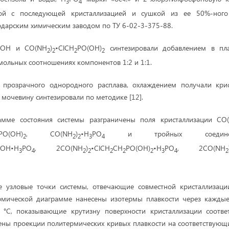
3
4
ой с последующей кристаллизацией и сушкой из ее 50%-ного 
дарским химическим заводом по ТУ 6-02-3-375-88.
OH и CO(NH
)
•ClCH
РO(OH)
синтезировали добавлением в пла
2
2
2
2
мольных соотношениях компонентов 1:2 и 1:1.
 прозрачного однородного расплава, охлаждением получали кри
 мочевину синтезировали по методике [12].
амме состояния системы разграничены поля кристаллизации CO
PO(OH)
, CO(NH
)
•H
PO
и тройных соединени
2
2
2
3
4
OH•H
PO
, 2CO(NH
)
•ClCH
CH
PO(OH)
•H
PO
, 2CO(NH
3
4
2
2
2
2
2
3
4
2
е узловые точки системы, отвечающие совместной кристаллизаци
термической диаграмме нанесены изотермы плавкости через каждые
 °С, показывающие крутизну поверхности кристаллизации соотве
ены проекции политермических кривых плавкости на соответствующ