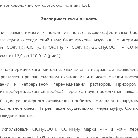
и тонковолокнистом сортах хлопчатника [10].
Экспериментальная часть
ния совместимости и получения новых высокоэффективных биол
 исследуемых соединений нами было изучена визуально-политермич
еме CO(NH
)
•ClCH
CH
PO(OH)
- CO(NH
)
•2ClCH
COOH - CO(N
2
2
2
2
2
2
2
2
ми от 12,0 до 110,0 °С (рис.1).
о-политермического метода заключается в визуальном наблюден
кристаллов при равномерном охлаждении или исчезновении послед
вании и непрерывном перемешивании растворов. Прибором
ит пробирка, закрытая пробкой, через которую проходит мешалка, 
С. Для равномерного охлаждения пробирку помещают в наружну
адительной смеси. Нагрев также осуществляют через муфту. Охлаж
с жидким азотом.
 использовали ClCH
COOH, CO(NH
)
марки «ч» и «хч» перекр
2
2
2
 бензола и воды, Н
РО
марки «осч.» и 2-хлорэтилфосфоновую к