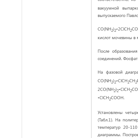
вакуумной выпарк
выпускаемого Павло
CO(NH
)
•2ClCH
CO
2
2
2
кислот мочевины в 
После образования
соединений. Фосфат
На фазовой диагр
CO(NH
)
•ClCH
CH
2
2
2
2
2CO(NH
)
•ClCH
CO
2
2
2
•ClCH
COOH.
2
Установлены четыр
(Табл.1). На поли
температур 20-110
диаграммы. Постро