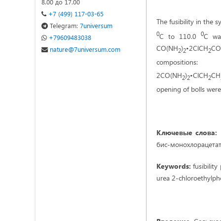
8.00 до 17.00
+7 (499) 117-03-65
The fusibility in th
Telegram:
7universum
0
0
С to 110.0
С was
+79609483038
CO(NH
)
•2ClCH
CO
nature@7universum.com
2
2
2
composition
2CO(NH
)
•ClCH
CH
2
2
2
opening of bolls were 
Ключевые слова:
бис-монохлорацетат
Keywords:
fusibilit
urea 2-chloroethylph