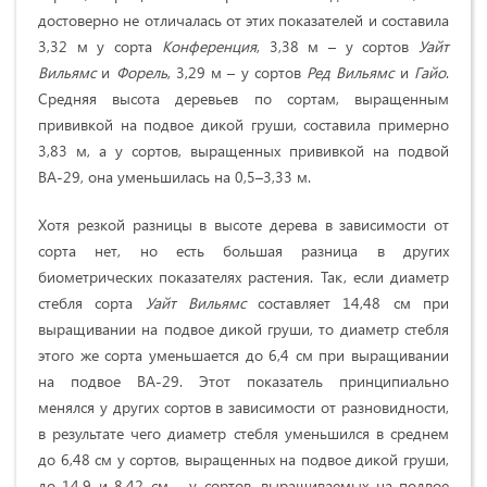
достоверно не отличалась от этих показателей и составила
3,32 м у сорта
Конференция
, 3,38 м – у сортов
Уайт
Вильямс
и
Форель
, 3,29 м – у сортов
Ред Вильямс
и
Гайо
.
Средняя высота деревьев по сортам, выращенным
прививкой на подвое дикой груши, составила примерно
3,83 м, а у сортов, выращенных прививкой на подвой
ВА-29, она уменьшилась на 0,5–3,33 м.
Хотя резкой разницы в высоте дерева в зависимости от
сорта нет, но есть большая разница в других
биометрических показателях растения. Так, если диаметр
стебля сорта
Уайт Вильямс
составляет 14,48 см при
выращивании на подвое дикой груши, то диаметр стебля
этого же сорта уменьшается до 6,4 см при выращивании
на подвое ВА-29. Этот показатель принципиально
менялся у других сортов в зависимости от разновидности,
в результате чего диаметр стебля уменьшился в среднем
до 6,48 см у сортов, выращенных на подвое дикой груши,
до 14,9 и 8,42 см – у сортов, выращиваемых на подвое