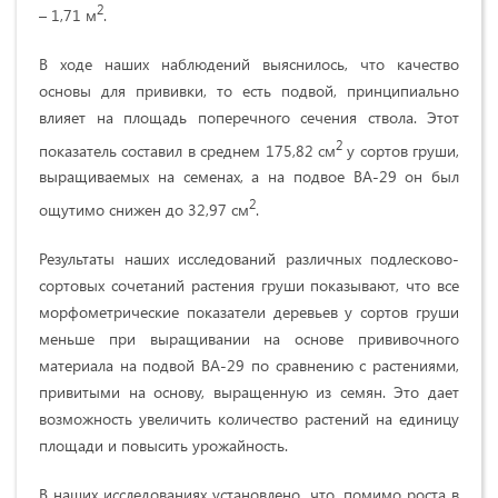
2
– 1,71 м
.
В ходе наших наблюдений выяснилось, что качество
основы для прививки, то есть подвой, принципиально
влияет на площадь поперечного сечения ствола. Этот
2
показатель составил в среднем 175,82 см
у сортов груши,
выращиваемых на семенах, а на подвое ВА-29 он был
2
ощутимо снижен до 32,97 см
.
Результаты наших исследований различных подлесково-
сортовых сочетаний растения груши показывают, что все
морфометрические показатели деревьев у сортов груши
меньше при выращивании на основе прививочного
материала на подвой ВА-29 по сравнению с растениями,
привитыми на основу, выращенную из семян. Это дает
возможность увеличить количество растений на единицу
площади и повысить урожайность.
В наших исследованиях установлено, что, помимо роста в