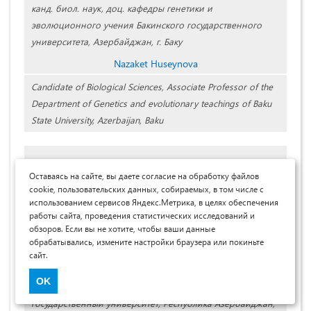
канд. биол. наук, доц. кафедры генетики и
эволюционного учения Бакинского государственного
университета, Азербайджан, г. Баку
Nazaket Huseynova
Candidate of Biological Sciences, Associate Professor of the
Department of Genetics and evolutionary teachings of Baku
State University, Azerbaijan, Baku
Оставаясь на сайте, вы даете согласие на обработку файлов
cookie, пользовательских данных, собираемых, в том числе с
использованием сервисов Яндекс.Метрика, в целях обеспечения
работы сайта, проведения статистических исследований и
обзоров. Если вы не хотите, чтобы ваши данные
обрабатывались, измените настройки браузера или покиньте
сайт.
Бабаев Маджнун Шыхбаба оглы
OK
д-р биол. наук, проф. кафедры генетики, Бакинский
государственный университет, Республика Азербайджан,