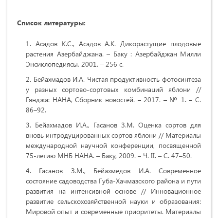
Список литературы:
Асадов К.С., Асадов А.К. Дикорастущие плодовые
растения Азербайджана. – Баку : Азербайджан Милли
Энсиклопедиясы, 2001. – 256 с.
Бейахмадов И.А. Чистая продуктивность фотосинтеза
у разных сортово-сортовых комбинаций яблони //
Гянджа: НАНА, Сборник новостей. – 2017. – № 1. – С.
86–92.
Бейахмадов И.А., Гасанов З.М. Оценка сортов для
вновь интродуцированных сортов яблони // Материалы
международной научной конференции, посвященной
75-летию МНБ НАНА. – Баку, 2009. – Ч. II. – С. 47–50.
Гасанов З.М., Бейахмедов И.А. Современное
состояние садоводства Губа-Хачмазского района и пути
развития на интенсивной основе // Инновационное
развитие сельскохозяйственной науки и образования:
Мировой опыт и современные приоритеты. Материалы