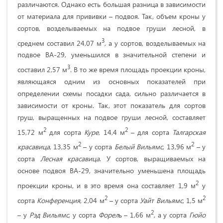
различаются. Однако есть большая разница в зависимости
от материала для прививки – подвоя. Так, объем кроны у
сортов, возделываемых на подвое груши лесной, в
3
среднем составил 24,07 м
, а у сортов, возделываемых на
подвое ВА-29, уменьшился в значительной степени и
3
составил 2,57 м
. В то же время площадь проекции кроны,
являющаяся одним из основных показателей при
определении схемы посадки сада, сильно различается в
зависимости от кроны. Так, этот показатель для сортов
груш, выращенных на подвое груши лесной, составляет
2
2
15,72 м
для сорта
Куре
, 14,4 м
– для сорта
Талгарская
2
2
красавица
, 13,35 м
– у сорта
Белый Вильямс
, 13,96 м
– у
сорта
Лесная красавица
. У сортов, выращиваемых на
основе подвоя ВА-29, значительно уменьшена площадь
2
проекции кроны, и в это время она составляет 1,9 м
у
2
2
сорта
Конференция
, 2,04 м
– у сорта
Уайт Вильямс
, 1,5 м
2
– у
Рэд Вильямс
, у сорта
Форел
ь – 1,66 м
, а у сорта
Гюйо