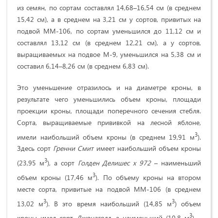
из семян, по сортам составлял 14,68–16,54 см (в среднем
15,42 см), а в среднем на 3,21 см у сортов, привитых на
подвой ММ-106, по сортам уменьшился до 11,12 см и
составлял 13,12 см (в среднем 12,21 см), а у сортов,
выращиваемых на подвое М-9, уменьшился на 5,38 см и
составил 6,14–8,26 см (в среднем 6,83 см).
Это уменьшение отразилось и на диаметре кроны, в
результате чего уменьшились объем кроны, площади
проекции кроны, площади поперечного сечения стебля.
Сорта, выращиваемые прививкой на лесной яблоне,
3
имели наибольший объем кроны (в среднем 19,91 м
).
Здесь сорт
Гренни Смит
имеет наибольший объем кроны
3
(23,95 м
), а сорт
Голден Делишес х 972
– наименьший
3
объем кроны (17,46 м
). По объему кроны на втором
месте сорта, привитые на подвой ММ-106 (в среднем
3
3
13,02 м
). В это время наибольший (14,85 м
) объем
3
кроны имел сорт
Джонаголд
, а наименьший (10,8 м
) –