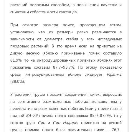
растений полосным способом, в повышении качества и
снижении себестоимости саженцев.
При осмотре размера почек, проведенном летом,
установлено, что их размеры резко различаются в
зависимости от диаметра стебля у всех исследуемых
плодовых растений. В это время если на привитых на
дикую лесную яблоню приживание почек составило
81,9%, то на интродуцированных привитых яблонях этот
показатель составил 87,7–93,7%. По этому показателю
среди интродуцированных яблонь лидирует
Pajam-1
(88,0%).
У растения груши процент сохранения почек, выросших
на вегетативно размноженных побегах, меньше, чем у
невегетативно размноженных побегов. Если у привитых на
подвой
ВА-29
поимка почек составляла 85,0–87,0%, то у
сортов груш
Сир
и
Сир Надири
,
привитых на лесной
груше, поимка почек была значительно ниже – 76,7–