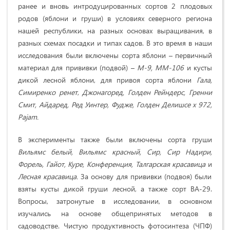
ранее и вновь интродуцированных сортов 2 плодовых
родов (яблони и груши) в условиях северного региона
нашей республики, на разных основах выращивания, в
разных схемах посадки и типах садов. В это время в наши
исследования были включены сорта яблони – первичный
материал для прививки (подвой) –
М-9, ММ-106
и кусты
дикой лесной яблони, для привоя сорта яблони
Гала,
Симиренко ренет
,
Джонагоред, Голден Рейндерс, Гренни
Смит, Айдаред, Ред Уинтер, Фудже, Голден Делишсе х 972,
Pajam.
В эксперименты также были включены сорта груши
Вильямс белый, Вильямс красный, Сир, Сир Надири,
Форель, Гайот, Куре, Конференция, Талгарская красавица
и
Лесная красавица.
За основу для прививки (подвоя) были
взяты кусты дикой груши лесной, а также сорт ВА-29.
Вопросы, затронутые в исследовании, в основном
изучались на основе общепринятых методов в
садоводстве. Чистую продуктивность фотосинтеза (ЧПФ)