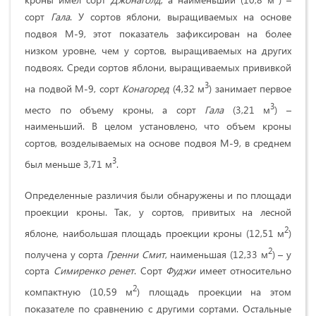
сорт
Гала
. У сортов яблони, выращиваемых на основе
подвоя М-9, этот показатель зафиксирован на более
низком уровне, чем у сортов, выращиваемых на других
подвоях. Среди сортов яблони, выращиваемых прививкой
3
на подвой М-9, сорт
Конагоред
(4,32 м
) занимает первое
3
место по объему кроны, а сорт
Гала
(3,21 м
) –
наименьший. В целом установлено, что объем кроны
сортов, возделываемых на основе подвоя М-9, в среднем
3
был меньше 3,71 м
.
Определенные различия были обнаружены и по площади
проекции кроны. Так, у сортов, привитых на лесной
2
яблоне, наибольшая площадь проекции кроны (12,51 м
)
2
получена у сорта
Гренни Смит
, наименьшая (12,33 м
) – у
сорта
Симиренко ренет
. Сорт
Фуджи
имеет относительно
2
компактную (10,59 м
) площадь проекции на этом
показателе по сравнению с другими сортами. Остальные