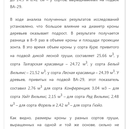
ВА-29.
В ходе анализа полученных результатов исследований
установлено, что большое влияние на диаметр кроны
деревьев оказывает подрост. В результате получается
разница в 8–9 раз в объеме кроны и площади проекции
зонта. В это время объем кроны у сорта
Куре
,
привитого
3
на подвой дикой лесной груши, составляет 25,66 м
, у
3
сорта
Талгарская красавица
– 24,72 м
, у сорта
Бел
ый
3
3
Вильямс
– 21,52 м
, у сорта
Лесная красавица
– 24,39 м
. У
древьев, привитых на подвой ВА-29, этот показатель
3
составил 2,76 м
для сорта
Конференция
, 3,04 м3 – для
3
сорта
Уайт Вильямс
, 2,15 м
– для сорта
Ред Вильямс
, 2,48
3
3
м
– для сорта
Форель
и 2,42 м
– для сорта
Гюйо
.
Как видно, размеры кроны у разных сортов груши,
выращенных на одной и той же основе, сильно не