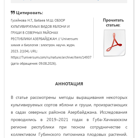
Цитировать:
Прочитать
Гусейнова Н.Т., Бабаев М.Ш. ОБЗОР
статью:
КУЛЬТИВИРУЕМЫХ ВИДОВ ЯБЛОНИ И
ГРУШИ В СЕВЕРНЫХ РАЙОНАХ
РЕСПУБЛИКИ АЗЕРБАЙДЖАН // Universum:
химия и биология : электрон. научн. журн.
2023. 2(104). URL:
https://7universum.com/ru/nature/archive/item/14937
(дата обращения: 09.08.2026).
АННОТАЦИЯ
В статье рассмотрены методы выращивания некоторых
культивируемых сортов яблони и груши, произрастающих
в садах северных районов Азербайджана. Исследования
проводились в 2019–2021 годах в Губа-Хачмазском
регионе республики при тесном сотрудничестве с
коллективом Губинского питомника плодовых растений.