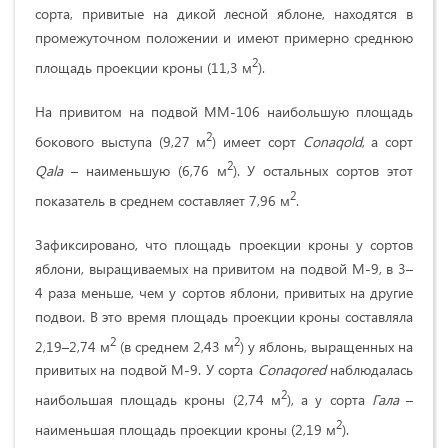
сорта, привитые на дикой лесной яблоне, находятся в
промежуточном положении и имеют примерно среднюю
2
площадь проекции кроны (11,3 м
).
На привитом на подвой ММ-106 наибольшую площадь
2
бокового выступа (9,27 м
) имеет сорт
Conaqold
, а сорт
2
Qala
– наименьшую (6,76 м
). У остальных сортов этот
2
показатель в среднем составляет 7,96 м
.
Зафиксировано, что площадь проекции кроны у сортов
яблони, выращиваемых на привитом на подвой М-9, в 3–
4 раза меньше, чем у сортов яблони, привитых на другие
подвои. В это время площадь проекции кроны составляла
2
2
2,19–2,74 м
(в среднем 2,43 м
) у яблонь, выращенных на
привитых на подвой М-9. У сорта
Conaqored
наблюдалась
2
наибольшая площадь кроны (2,74 м
), а у сорта
Гала
–
2
наименьшая площадь проекции кроны (2,19 м
).