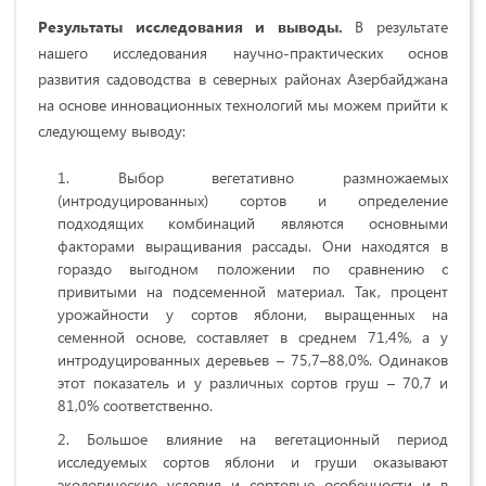
Результаты исс
л
едования
и выводы.
В результате
нашего исследования научно-практических основ
развития садоводства в северных районах Азербайджана
на основе инновационных технологий мы можем прийти к
следующему выводу:
Выбор вегетативно размножаемых
(интродуцированных) сортов и определение
подходящих комбинаций являются основными
факторами выращивания рассады. Они находятся в
гораздо выгодном положении по сравнению с
привитыми на подсеменной материал. Так, процент
урожайности у сортов яблони, выращенных на
семенной основе, составляет в среднем 71,4%, а у
интродуцированных деревьев – 75,7–88,0%. Одинаков
этот показатель и у различных сортов груш – 70,7 и
81,0% соответственно.
Большое влияние на вегетационный период
исследуемых сортов яблони и груши оказывают
экологические условия и сортовые особенности и в