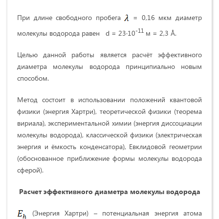
При длине свободного пробега
= 0,16 мкм диаметр
-11
молекулы водорода равен d = 23·10
м = 2,3 Å.
Целью данной работы является расчёт эффективного
диаметра молекулы водорода принципиально новым
способом.
Метод состоит в использовании положений квантовой
физики (энергия Хартри), теоретической физики (теорема
вириала), экспериментальной химии (энергия диссоциации
молекулы водорода), классической физики (электрическая
энергия и ёмкость конденсатора), Евклидовой геометрии
(обоснованное приближение формы молекулы водорода
сферой).
Расчет эффективного диаметра молекулы водорода
(Энергия Хартри) – потенциальная энергия атома