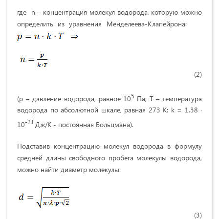
где n
– концентрация молекул водорода, которую можно
определить из уравнения Менделеева-Клапейрона:
(2)
5
(p – давление водорода, равное 10
Па; T – температура
водорода по абсолютной шкале, равная 273 К; k = 1,38 ·
-23
10
Дж/К - постоянная Больцмана).
Подставив концентрацию молекул водорода в формулу
средней длины свободного пробега молекулы водорода,
можно найти диаметр молекулы:
(3)