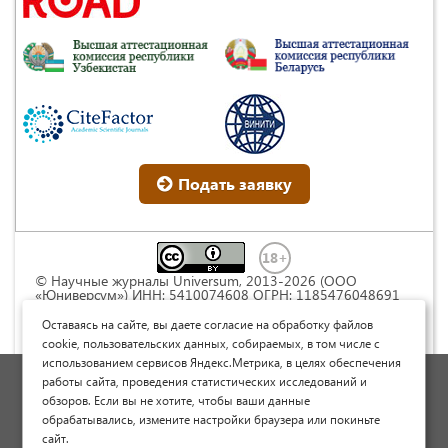
Подать заявку
© Научные журналы Universum, 2013-2026 (ООО
«Юниверсум») ИНН: 5410074608 ОГРН: 1185476048691
Это произведение доступно по
лицензии Creative
Commons « Attribution» («Атрибуция») 4.0
Оставаясь на сайте, вы даете согласие на обработку файлов
Непортированная
.
cookie, пользовательских данных, собираемых, в том числе с
использованием сервисов Яндекс.Метрика, в целях обеспечения
Политика обработки персональных данных
работы сайта, проведения статистических исследований и
обзоров. Если вы не хотите, чтобы ваши данные
Договор оферты
обрабатывались, измените настройки браузера или покиньте
Опубликовать научную статью
сайт.