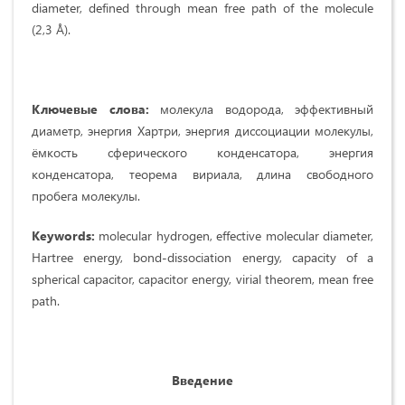
diameter, defined through mean free path of the molecule
(2,3 Å).
Ключевые слова:
молекула водорода, эффективный
диаметр, энергия Хартри, энергия диссоциации молекулы,
ёмкость сферического конденсатора, энергия
конденсатора, теорема вириала, длина свободного
пробега молекулы.
Keywords:
molecular hydrogen, effective molecular diameter,
Hartree energy, bond-dissociation energy, capacity of a
spherical capacitor, capacitor energy, virial theorem, mean free
path.
Введение