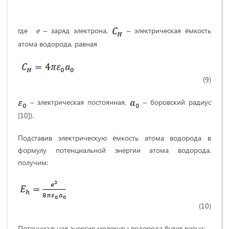
где
e
– заряд электрона,
– электрическая ёмкость
атома водорода, равная
(9)
– электрическая постоянная,
– боровский радиус
[10]).
Подставив электрическую ёмкость атома водорода в
формулу потенциальной энергии атома водорода,
получим:
(10)
Потенциальная энергия молекулы водорода будет равна: